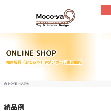
ONLINE SHOP
知育玩具（おもちゃ）やダンボール家具販売
HOME
>
納品例
納品例