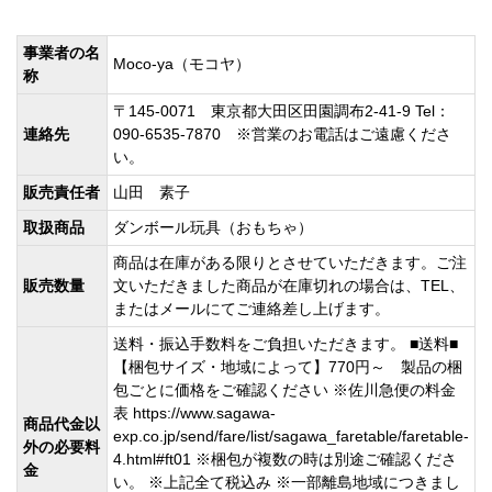
事業者の名
Moco-ya（モコヤ）
称
〒145-0071 東京都大田区田園調布2-41-9 Tel：
連絡先
090-6535-7870 ※営業のお電話はご遠慮くださ
い。
販売責任者
山田 素子
取扱商品
ダンボール玩具（おもちゃ）
商品は在庫がある限りとさせていただきます。ご注
販売数量
文いただきました商品が在庫切れの場合は、TEL、
またはメールにてご連絡差し上げます。
送料・振込手数料をご負担いただきます。 ■送料■
【梱包サイズ・地域によって】770円～ 製品の梱
包ごとに価格をご確認ください ※佐川急便の料金
表 https://www.sagawa-
商品代金以
exp.co.jp/send/fare/list/sagawa_faretable/faretable-
外の必要料
4.html#ft01 ※梱包が複数の時は別途ご確認くださ
金
い。 ※上記全て税込み ※一部離島地域につきまし