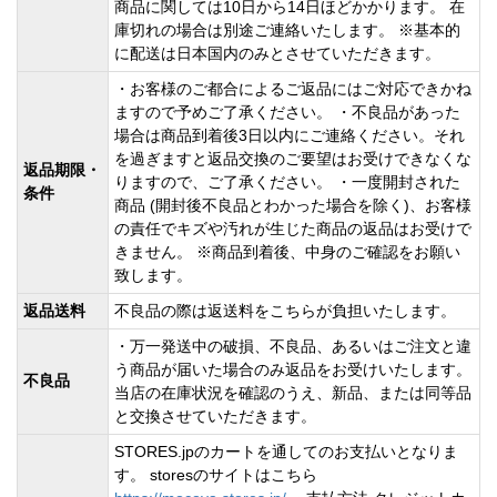
商品に関しては10日から14日ほどかかります。 在
庫切れの場合は別途ご連絡いたします。 ※基本的
に配送は日本国内のみとさせていただきます。
・お客様のご都合によるご返品にはご対応できかね
ますので予めご了承ください。 ・不良品があった
場合は商品到着後3日以内にご連絡ください。それ
を過ぎますと返品交換のご要望はお受けできなくな
返品期限・
りますので、ご了承ください。 ・一度開封された
条件
商品 (開封後不良品とわかった場合を除く)、お客様
の責任でキズや汚れが生じた商品の返品はお受けで
きません。 ※商品到着後、中身のご確認をお願い
致します。
返品送料
不良品の際は返送料をこちらが負担いたします。
・万一発送中の破損、不良品、あるいはご注文と違
う商品が届いた場合のみ返品をお受けいたします。
不良品
当店の在庫状況を確認のうえ、新品、または同等品
と交換させていただきます。
STORES.jpのカートを通してのお支払いとなりま
す。 storesのサイトはこちら