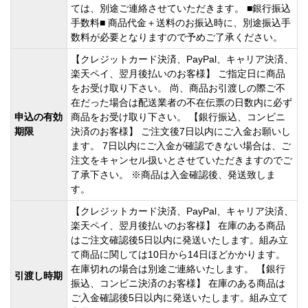
ては、別途ご連絡させていただきます。 ■銀行振込
手数料■ 商品代金＋送料のお振込時に、別途振込手
数料が必要となりますので予めご了承ください。
【クレジットカード決済、PayPal、キャリア決済、
楽天ペイ、翌月後払いのお客様】 ご指定日に商品
をお受け取り下さい。 尚、商品お引渡しの際ご不
在だった場合は配送業者の不在伝票の日数内に必ず
申込の有効
商品をお受け取り下さい。 【銀行振込、コンビニ
期限
決済のお客様】 ご注文後7日以内にご入金お願いし
ます。 7日以内にご入金が確認できない場合は、ご
注文をキャンセル扱いとさせていただきますのでご
了承下さい。 ※商品は入金確認後、発送致しま
す。
【クレジットカード決済、PayPal、キャリア決済、
楽天ペイ、翌月後払いのお客様】 在庫のある商品
はご注文確認後5日以内に発送いたします。組み立
て商品に関しては10日から14日ほどかかります。
在庫切れの場合は別途ご連絡いたします。 【銀行
引渡し時期
振込、コンビニ決済のお客様】 在庫のある商品は
ご入金確認後5日以内に発送いたします。組み立て