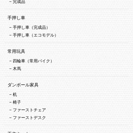
完成品
手押し車
手押し車（完成品）
手押し車（エコモデル）
常用玩具
四輪車（常用バイク）
木馬
ダンボール家具
机
椅子
ファーストチェア
ファーストデスク