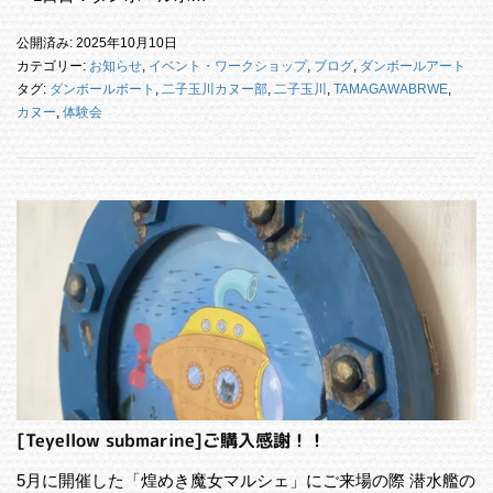
公開済み: 2025年10月10日
カテゴリー:
お知らせ
,
イベント・ワークショップ
,
ブログ
,
ダンボールアート
タグ:
ダンボールボート
,
二子玉川カヌー部
,
二子玉川
,
TAMAGAWABRWE
,
カヌー
,
体験会
[Teyellow submarine]ご購入感謝！！
5月に開催した「煌めき魔女マルシェ」にご来場の際 潜水艦の