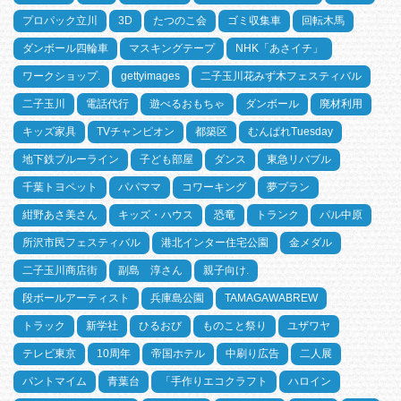
プロパック立川
3D
たつのこ会
ゴミ収集車
回転木馬
ダンボール四輪車
マスキングテープ
NHK「あさイチ」
ワークショップ.
gettyimages
二子玉川花みず木フェスティバル
二子玉川
電話代行
遊べるおもちゃ
ダンボール
廃材利用
キッズ家具
TVチャンピオン
都築区
むんぱれTuesday
地下鉄ブルーライン
子ども部屋
ダンス
東急リバブル
千葉トヨペット
パパママ
コワーキング
夢プラン
紺野あさ美さん
キッズ・ハウス
恐竜
トランク
パル中原
所沢市民フェスティバル
港北インター住宅公園
金メダル
二子玉川商店街
副島 淳さん
親子向け.
段ボールアーティスト
兵庫島公園
TAMAGAWABREW
トラック
新学社
ひるおび
ものこと祭り
ユザワヤ
テレビ東京
10周年
帝国ホテル
中刷り広告
二人展
パントマイム
青葉台
「手作りエコクラフト
ハロイン