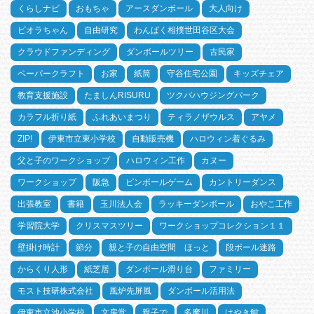
くらしナビ
おもちゃ
アースダンボール
大人向け
ビオラちゃん
自由研究
わんぱく相撲世田谷区大会
クラウドファンディング
ダンボールツリー
古民家
ペーパークラフト
お家
紙筒
守谷住宅公園
キッズチェア
教育支援施設
たましんRISURU
ツクバハウジングパーク
カラフル折り紙
ふれあいまつり
ティラノザウルス
アヤメ
ZIP!
伊東市立東小学校
自動販売機
ハロウィン着ぐるみ
父と子のワークショップ
ハロウィン工作
カヌー
ワークショップ
阪急
ピンボールゲーム
カントリーダンス
出張教室
書籍
玉川法人会
ラッキーダンボール
おやこ工作
学習院大学
クリスマスツリー
ワークショップコレクション１１
壁掛け時計
節分
親と子の自由空間 ほっと
段ボール迷路
からくり人形
紙芝居
ダンボール滑り台
ファミリー
モスト技研株式会社
風炉先屏風
ダンボール活用法
伊東市立池小学校
文房堂
親子で
多摩川
けやき館