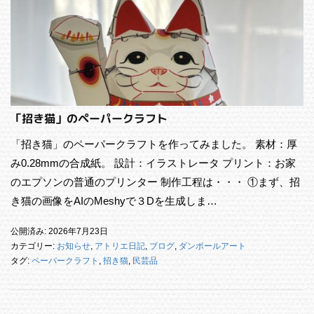
「招き猫」のペーパークラフト
「招き猫」のペーパークラフトを作ってみました。 素材：厚
み0.28mmの合成紙。 設計：イラストレータ プリント：お家
のエプソンの普通のプリンター 制作工程は・・・ ①まず、招
き猫の画像をAIのMeshyで３Dを生成しま…
公開済み: 2026年7月23日
カテゴリー:
お知らせ
,
アトリエ日記
,
ブログ
,
ダンボールアート
タグ:
ペーパークラフト
,
招き猫
,
民芸品