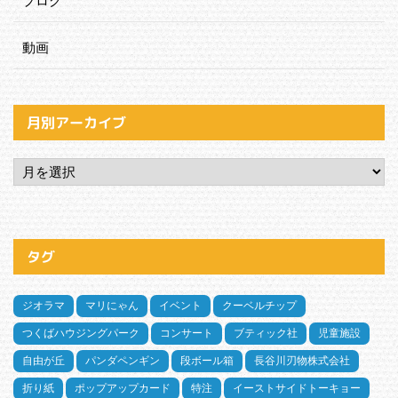
ブログ
動画
月別アーカイブ
タグ
ジオラマ
マリにゃん
イベント
クーベルチップ
つくばハウジングパーク
コンサート
ブティック社
児童施設
自由が丘
パンダペンギン
段ボール箱
長谷川刃物株式会社
折り紙
ポップアップカード
特注
イーストサイドトーキョー