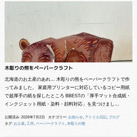
木彫りの熊をペーパークラフト
北海道のお土産のあれ… 木彫りの熊をペーパークラフトで作
ってみました。 家庭用プリンターに対応しているコピー用紙
で超厚手の紙を探したところ BBESTの「厚手マット合成紙・
インクジェット用紙・染料・顔料対応」を見つけまし…
公開済み: 2026年7月2日
カテゴリー:
お知らせ
,
アトリエ日記
,
ブログ
タグ:
お土産
,
工作
,
ペーパークラフト
,
木彫りの熊