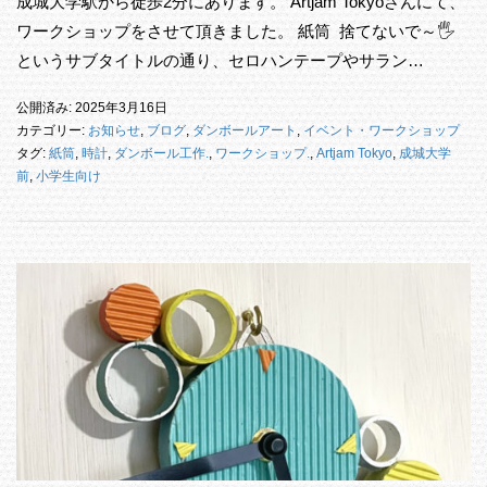
成城大学駅から徒歩2分にあります。 Artjam Tokyoさんにて、
ワークショップをさせて頂きました。 紙筒 捨てないで～🖐️
というサブタイトルの通り、セロハンテープやサラン…
公開済み: 2025年3月16日
カテゴリー:
お知らせ
,
ブログ
,
ダンボールアート
,
イベント・ワークショップ
タグ:
紙筒
,
時計
,
ダンボール工作.
,
ワークショップ.
,
Artjam Tokyo
,
成城大学
前
,
小学生向け