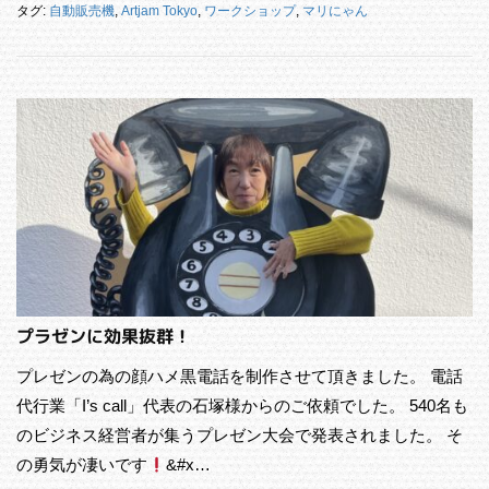
タグ:
自動販売機
,
Artjam Tokyo
,
ワークショップ
,
マリにゃん
プラゼンに効果抜群！
プレゼンの為の顔ハメ黒電話を制作させて頂きました。 電話
代行業「I’s call」代表の石塚様からのご依頼でした。 540名も
のビジネス経営者が集うプレゼン大会で発表されました。 そ
の勇気が凄いです
&#x…