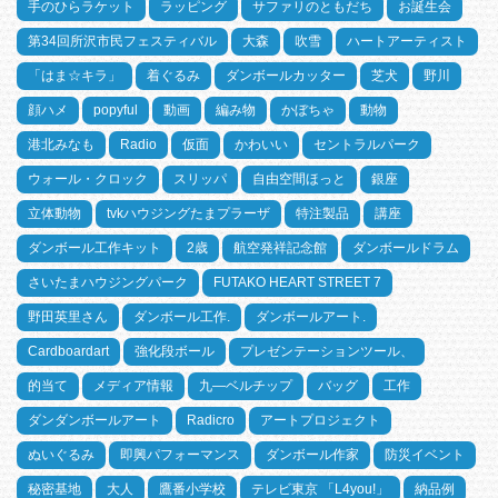
手のひらラケット
ラッピング
サファリのともだち
お誕生会
第34回所沢市民フェスティバル
大森
吹雪
ハートアーティスト
「はま☆キラ」
着ぐるみ
ダンボールカッター
芝犬
野川
顔ハメ
popyful
動画
編み物
かぼちゃ
動物
港北みなも
Radio
仮面
かわいい
セントラルパーク
ウォール・クロック
スリッパ
自由空間ほっと
銀座
立体動物
tvkハウジングたまプラーザ
特注製品
講座
ダンボール工作キット
2歳
航空発祥記念館
ダンボールドラム
さいたまハウジングパーク
FUTAKO HEART STREET 7
野田英里さん
ダンボール工作.
ダンボールアート.
Cardboardart
強化段ボール
プレゼンテーションツール、
的当て
メディア情報
九―ベルチップ
バッグ
工作
ダンダンボールアート
Radicro
アートプロジェクト
ぬいぐるみ
即興パフォーマンス
ダンボール作家
防災イベント
秘密基地
大人
鷹番小学校
テレビ東京 「L4you!」
納品例