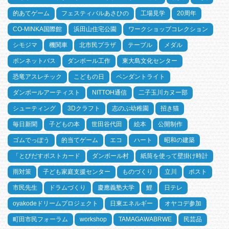
的あてゲーム
フェスティバルあさひの
工場見学
20周年
CO-MINKA国際館
浜田山住宅公園
ワークショップコレクション
シモジマ
機関車
北市民プラザ
テーブル
メダル
ボンネットバス
ダンボール工作
東大島文化センター
恐竜アスレチック
こどもの日
ペンダントライト
ダンボールアーティスト
NITTOH通信
二子玉川カヌー部
シューティング
3Dクラフト
志のぶ幼稚園
招き猫
毎日新聞
子どもの本
世田谷代田
絵本
公開制作
ゴムでっぽう
的当てゲーム
エコ
ハート
昭和の建築
「とびだすポストカード
ダンボール村
紙筒を使って壁掛け時計
雨対策
子ども家庭支援センター
ものづくり
立川
ポスト
市民先生
ドラムづくり
慶應義塾大学
鯉
日テレ
oyakodeドリームプロジェクト
日東エネルギー
オヤコデ参加
町田市民フォーラム
workshop
TAMAGAWABRWE
民芸品