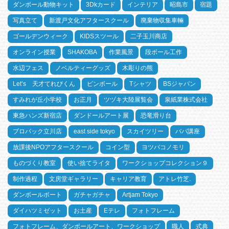
ダンボール動物キット
3Dkカード
インテリア
昭島市
宿題
写真立て
新渡戸文化アフタースクール
廃棄物収集車輛
ゴールデンウィーク
KIDSスツール
二子玉川商店
オンライン授業
SHAKOBA
作業風景
段ボール工作
水辺フェス
ノベルティーグッズ
木彫りの熊
Let’s 天才てれびくん
ピンボール
Tシャツ
BSジャパン
すみれが丘小学校
お正月
ツヅキ大陸展覧会
泉紙業株式会社
東急ハンズ新宿店
ダンドールアート展
恐竜滑り台
プロパック立川店
east side tokyo
スカイツリー
パパ講座
放課後NPOアフタースクール
コイン型
ヨツバコノモリ
ものづくり教室
使い捨てライタ
ワークショップコレクション９
制作過程
文房堂ギャラリー
キャリア教育
アトレ竹芝.
ダンボールボート
ガチャガチャ
Artjam Tokyo
ダイハツミゼット
お土産
Eテレ
フォトフレーム
フォトフレーム、ダンボールアート、ワークショップ
職人
式典