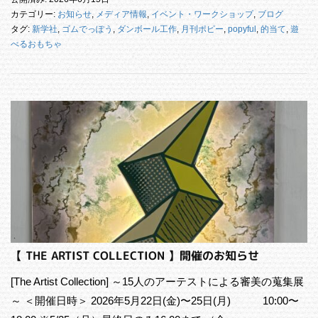
カテゴリー:
お知らせ
,
メディア情報
,
イベント・ワークショップ
,
ブログ
タグ:
新学社
,
ゴムでっぽう
,
ダンボール工作
,
月刊ポピー
,
popyful
,
的当て
,
遊
べるおもちゃ
【 THE ARTIST COLLECTION 】開催のお知らせ
[The Artist Collection] ～15人のアーテストによる審美の蒐集展
～ ＜開催日時＞ 2026年5月22日(金)〜25日(月) 10:00〜