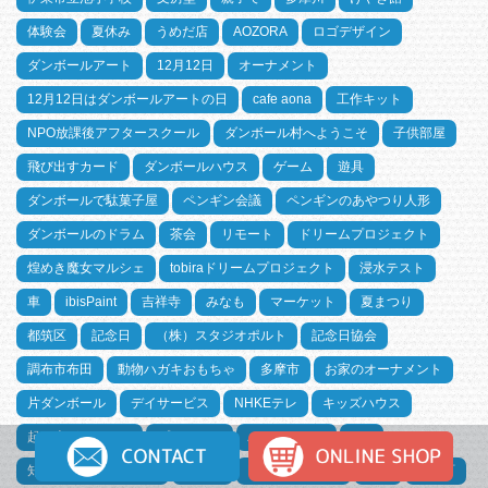
体験会
夏休み
うめだ店
AOZORA
ロゴデザイン
ダンボールアート
12月12日
オーナメント
12月12日はダンボールアートの日
cafe aona
工作キット
NPO放課後アフタースクール
ダンボール村へようこそ
子供部屋
飛び出すカード
ダンボールハウス
ゲーム
遊具
ダンボールで駄菓子屋
ペンギン会議
ペンギンのあやつり人形
ダンボールのドラム
茶会
リモート
ドリームプロジェクト
煌めき魔女マルシェ
tobiraドリームプロジェクト
浸水テスト
車
ibisPaint
吉祥寺
みなも
マーケット
夏まつり
都筑区
記念日
（株）スタジオポルト
記念日協会
調布市布田
動物ハガキおもちゃ
多摩市
お家のオーナメント
片ダンボール
デイサービス
NHKEテレ
キッズハウス
起き上がりこぼし
プロパック
バレンタイン
DIY
知育玩具（おもちゃ）
お茶会
Puin Au Sourire
射的
神保町