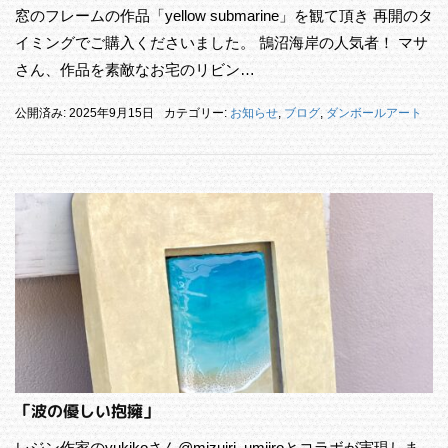
窓のフレームの作品「yellow submarine」を観て頂き 再開のタ
イミングでご購入くださいました。 鵠沼海岸の人気者！ マサ
さん、作品を素敵なお宅のリビン…
公開済み: 2025年9月15日
カテゴリー:
お知らせ
,
ブログ
,
ダンボールアート
「波の優しい抱擁」
レジン作家のyukikoさん@mizuiri_umiiroとコラボが実現しま