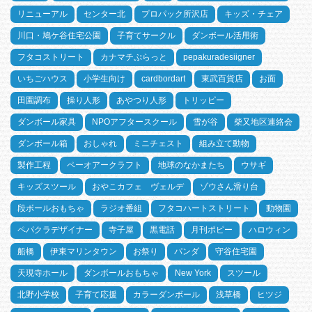
リニューアル
センター北
プロパック所沢店
キッズ・チェア
川口・鳩ケ谷住宅公園
子育てサークル
ダンボール活用術
フタコストリート
カナマチぷらっと
pepakuradesiigner
いちごハウス
小学生向け
cardbordart
東武百貨店
お面
田園調布
操り人形
あやつり人形
トリッピー
ダンボール家具
NPOアフタースクール
雪が谷
柴又地区連絡会
ダンボール箱
おしゃれ
ミニチェスト
組み立て動物
製作工程
ペーオアークラフト
地球のなかまたち
ウサギ
キッズスツール
おやこカフェ ヴェルデ
ゾウさん滑り台
段ボールおもちゃ
ラジオ番組
フタコハートストリート
動物園
ペパクラデザイナー
寺子屋
黒電話
月刊ポピー
ハロウィン
船橋
伊東マリンタウン
お祭り
パンダ
守谷住宅園
天現寺ホール
ダンボールおもちゃ
New York
スツール
北野小学校
子育て応援
カラーダンボール
浅草橋
ヒツジ