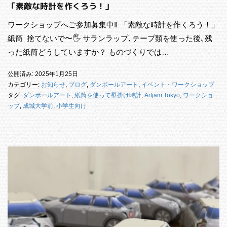
「素敵な時計を作くろう！」
ワークショップへご参加募集中‼︎ 「素敵な時計を作くろう！」
紙筒 捨てないで〜🖐️ サランラップ､テープ類を使った後､残
った紙筒どうしていますか？ ものづくりでは…
公開済み: 2025年1月25日
カテゴリー:
お知らせ
,
ブログ
,
ダンボールアート
,
イベント・ワークショップ
タグ:
ダンボールアート
,
紙筒を使って壁掛け時計
,
Artjam Tokyo
,
ワークショ
ップ
,
成城大学前
,
小学生向け