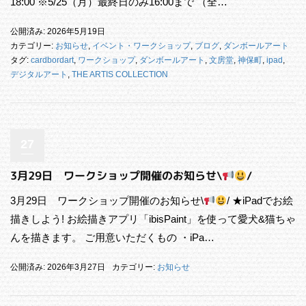
18:00 ※5/25（月）最終日のみ16:00まで （全…
公開済み: 2026年5月19日
カテゴリー:
お知らせ
,
イベント・ワークショップ
,
ブログ
,
ダンボールアート
タグ:
cardbordart
,
ワークショップ
,
ダンボールアート
,
文房堂
,
神保町
,
ipad
,
デジタルアート
,
THE ARTIS COLLECTION
27
3月29日 ワークショップ開催のお知らせ\
/
3月29日 ワークショップ開催のお知らせ\
/ ★iPadでお絵
描きしよう! お絵描きアプリ「ibisPaint」を使って愛犬&猫ちゃ
んを描きます。 ご用意いただくもの ・iPa…
公開済み: 2026年3月27日
カテゴリー:
お知らせ