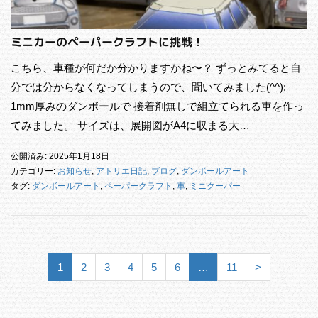
ミニカーのペーパークラフトに挑戦！
こちら、車種が何だか分かりますかね〜？ ずっとみてると自
分では分からなくなってしまうので、聞いてみました(^^);
1mm厚みのダンボールで 接着剤無しで組立てられる車を作っ
てみました。 サイズは、展開図がA4に収まる大…
公開済み: 2025年1月18日
カテゴリー:
お知らせ
,
アトリエ日記
,
ブログ
,
ダンボールアート
タグ:
ダンボールアート
,
ペーパークラフト
,
車
,
ミニクーパー
1
2
3
4
5
6
…
11
>