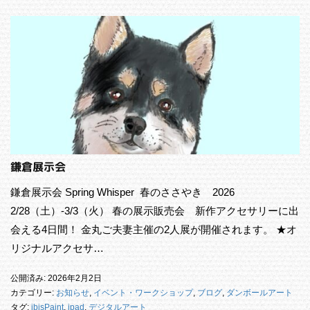
鎌倉展示会
鎌倉展示会 Spring Whisper 春のささやき 2026
2/28（土）-3/3（火） 春の展示販売会 新作アクセサリーに出
会える4日間！ 金丸ご夫妻主催の2人展が開催されます。 ★オ
リジナルアクセサ…
公開済み: 2026年2月2日
カテゴリー:
お知らせ
,
イベント・ワークショップ
,
ブログ
,
ダンボールアート
タグ:
ibisPaint
,
ipad
,
デジタルアート