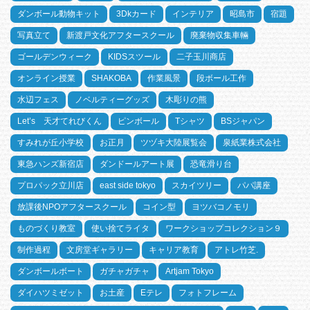
ダンボール動物キット
3Dkカード
インテリア
昭島市
宿題
写真立て
新渡戸文化アフタースクール
廃棄物収集車輛
ゴールデンウィーク
KIDSスツール
二子玉川商店
オンライン授業
SHAKOBA
作業風景
段ボール工作
水辺フェス
ノベルティーグッズ
木彫りの熊
Let’s 天才てれびくん
ピンボール
Tシャツ
BSジャパン
すみれが丘小学校
お正月
ツヅキ大陸展覧会
泉紙業株式会社
東急ハンズ新宿店
ダンドールアート展
恐竜滑り台
プロパック立川店
east side tokyo
スカイツリー
パパ講座
放課後NPOアフタースクール
コイン型
ヨツバコノモリ
ものづくり教室
使い捨てライタ
ワークショップコレクション９
制作過程
文房堂ギャラリー
キャリア教育
アトレ竹芝.
ダンボールボート
ガチャガチャ
Artjam Tokyo
ダイハツミゼット
お土産
Eテレ
フォトフレーム