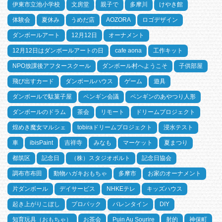
伊東市立池小学校
文房堂
親子で
多摩川
けやき館
体験会
夏休み
うめだ店
AOZORA
ロゴデザイン
ダンボールアート
12月12日
オーナメント
12月12日はダンボールアートの日
cafe aona
工作キット
NPO放課後アフタースクール
ダンボール村へようこそ
子供部屋
飛び出すカード
ダンボールハウス
ゲーム
遊具
ダンボールで駄菓子屋
ペンギン会議
ペンギンのあやつり人形
ダンボールのドラム
茶会
リモート
ドリームプロジェクト
煌めき魔女マルシェ
tobiraドリームプロジェクト
浸水テスト
車
ibisPaint
吉祥寺
みなも
マーケット
夏まつり
都筑区
記念日
（株）スタジオポルト
記念日協会
調布市布田
動物ハガキおもちゃ
多摩市
お家のオーナメント
片ダンボール
デイサービス
NHKEテレ
キッズハウス
起き上がりこぼし
プロパック
バレンタイン
DIY
知育玩具（おもちゃ）
お茶会
Puin Au Sourire
射的
神保町