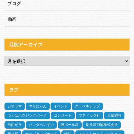
ブログ
動画
月別アーカイブ
タグ
ジオラマ
マリにゃん
イベント
クーベルチップ
つくばハウジングパーク
コンサート
ブティック社
児童施設
自由が丘
パンダペンギン
段ボール箱
長谷川刃物株式会社