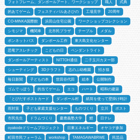
フォトフレーム、ダンボールアート、ワークショップ
職人
式典
的あてゲーム
フェスティバルあさひの
工場見学
20周年
CO-MINKA国際館
浜田山住宅公園
ワークショップコレクション
シモジマ
機関車
北市民プラザ
テーブル
メダル
ボンネットバス
ダンボール工作
東大島文化センター
恐竜アスレチック
こどもの日
ペンダントライト
ダンボールアーティスト
NITTOH通信
二子玉川カヌー部
シューティング
3Dクラフト
志のぶ幼稚園
招き猫
毎日新聞
子どもの本
世田谷代田
絵本
公開制作
ゴムでっぽう
的当てゲーム
エコ
ハート
昭和の建築
「とびだすポストカード
ダンボール村
紙筒を使って壁掛け時計
雨対策
子ども家庭支援センター
ものづくり
立川
ポスト
市民先生
ドラムづくり
慶應義塾大学
鯉
日テレ
oyakodeドリームプロジェクト
日東エネルギー
オヤコデ参加
町田市民フォーラム
workshop
TAMAGAWABRWE
民芸品