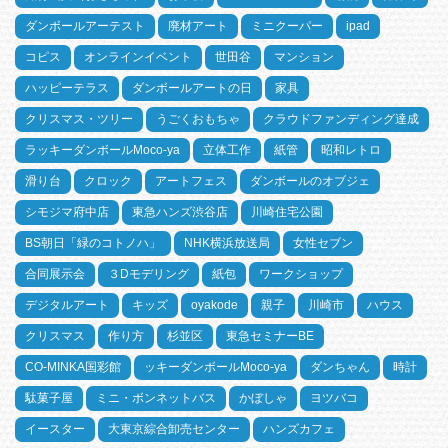
ダンボールアーテスト
廃材アート
ミニクーパー
ipad
コピス
オンラインイベント
世田谷
マンション
ハッピーテラス
ダンボールアートの日
家具
クリスマス・ツリー
うごくおもちゃ
クラウドファンディング達成
ラッキーダンボールMoco-ya
立体工作
紙管
昭和レトロ
滑り台
クロック
アートフェス
ダンボールのオブジェ
シモジマ府中店
東急ハンズ渋谷店
川崎住宅公園
BS朝日「緑のコトノハ」
NHK横浜放送局
女性セブン
合同展示会
３Dモデリング
紙包
ワークショップ
デジタルアート
キッズ
oyakode
親子
川崎市
ハウス
クリスマス
作り方
杉並区
東急セミナーBE
CO-MINKA国彩館
ッキーダンボールMoco-ya
ダンちゃん
時計
駄菓子屋
ミニ・ボンネットバス
かぼしゃ
ヨツバコ
イースター
大東京綜合卸売センター
ハンズカフェ