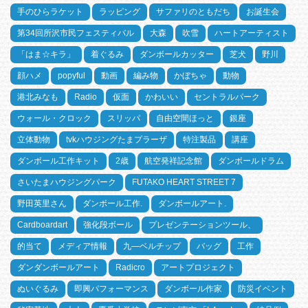
手のひらラケット
ラッピング
サファリのともだち
お誕生会
第34回所沢市民フェスティバル
大森
吹雪
ハートアーティスト
「はま☆キラ」
着ぐるみ
ダンボールカッター
芝犬
野川
顔ハメ
popyful
動画
編み物
かぼちゃ
動物
港北みなも
Radio
仮面
かわいい
セントラルパーク
ウォール・クロック
スリッパ
自由空間ほっと
銀座
立体動物
tvkハウジングたまプラーザ
特注製品
講座
ダンボール工作キット
2歳
航空発祥記念館
ダンボールドラム
さいたまハウジングパーク
FUTAKO HEART STREET 7
野田英里さん
ダンボール工作.
ダンボールアート.
Cardboardart
強化段ボール
プレゼンテーションツール、
的当て
メディア情報
九―ベルチップ
バッグ
工作
ダンダンボールアート
Radicro
アートプロジェクト
ぬいぐるみ
即興パフォーマンス
ダンボール作家
防災イベント