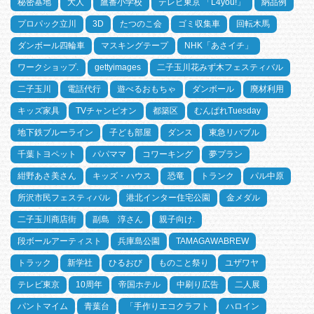
秘密基地
大人
鷹番小学校
テレビ東京 「L4you!」
納品例
プロパック立川
3D
たつのこ会
ゴミ収集車
回転木馬
ダンボール四輪車
マスキングテープ
NHK「あさイチ」
ワークショップ.
gettyimages
二子玉川花みず木フェスティバル
二子玉川
電話代行
遊べるおもちゃ
ダンボール
廃材利用
キッズ家具
TVチャンピオン
都築区
むんぱれTuesday
地下鉄ブルーライン
子ども部屋
ダンス
東急リバブル
千葉トヨペット
パパママ
コワーキング
夢プラン
紺野あさ美さん
キッズ・ハウス
恐竜
トランク
パル中原
所沢市民フェスティバル
港北インター住宅公園
金メダル
二子玉川商店街
副島 淳さん
親子向け.
段ボールアーティスト
兵庫島公園
TAMAGAWABREW
トラック
新学社
ひるおび
ものこと祭り
ユザワヤ
テレビ東京
10周年
帝国ホテル
中刷り広告
二人展
パントマイム
青葉台
「手作りエコクラフト
ハロイン