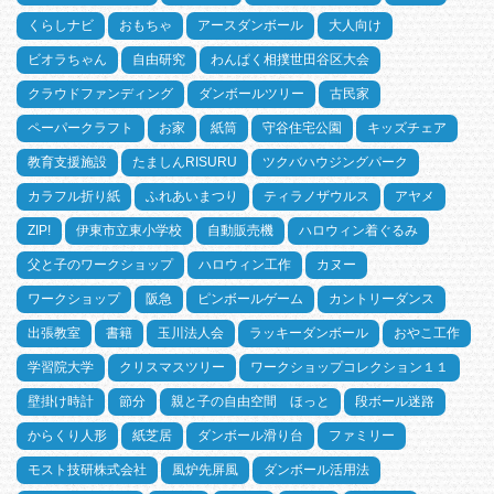
くらしナビ
おもちゃ
アースダンボール
大人向け
ビオラちゃん
自由研究
わんぱく相撲世田谷区大会
クラウドファンディング
ダンボールツリー
古民家
ペーパークラフト
お家
紙筒
守谷住宅公園
キッズチェア
教育支援施設
たましんRISURU
ツクバハウジングパーク
カラフル折り紙
ふれあいまつり
ティラノザウルス
アヤメ
ZIP!
伊東市立東小学校
自動販売機
ハロウィン着ぐるみ
父と子のワークショップ
ハロウィン工作
カヌー
ワークショップ
阪急
ピンボールゲーム
カントリーダンス
出張教室
書籍
玉川法人会
ラッキーダンボール
おやこ工作
学習院大学
クリスマスツリー
ワークショップコレクション１１
壁掛け時計
節分
親と子の自由空間 ほっと
段ボール迷路
からくり人形
紙芝居
ダンボール滑り台
ファミリー
モスト技研株式会社
風炉先屏風
ダンボール活用法