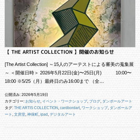
【 THE ARTIST COLLECTION 】開催のお知らせ
[The Artist Collection] ～15人のアーテストによる審美の蒐集展
～ ＜開催日時＞ 2026年5月22日(金)〜25日(月) 10:00〜
18:00 ※5/25（月）最終日のみ16:00まで （全…
公開済み: 2026年5月19日
カテゴリー:
お知らせ
,
イベント・ワークショップ
,
ブログ
,
ダンボールアート
タグ:
THE ARTIS COLLECTION
,
cardbordart
,
ワークショップ
,
ダンボールア
ート
,
文房堂
,
神保町
,
ipad
,
デジタルアート