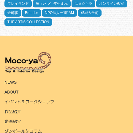
プレイランド
辰（たつ）年生まれ
はま☆キラ
オンライン教室
金町駅
Brender
NPO法人一期JAM
成城大学前
THE ARTIS COLLECTION
HOME
NEWS
ABOUT
イベント＆ワークショップ
作品紹介
動画紹介
ダンボールなコラム