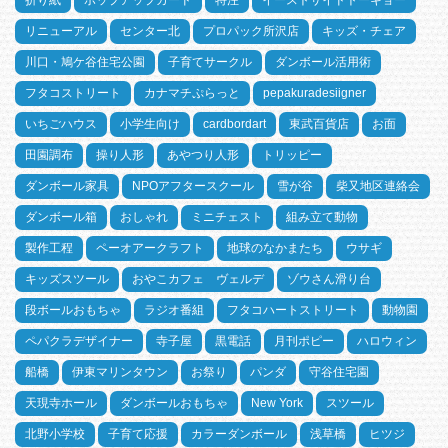
折り紙
ポップアップカード
特注
イーストサイドトーキョー
リニューアル
センター北
プロパック所沢店
キッズ・チェア
川口・鳩ケ谷住宅公園
子育てサークル
ダンボール活用術
フタコストリート
カナマチぷらっと
pepakuradesiigner
いちごハウス
小学生向け
cardbordart
東武百貨店
お面
田園調布
操り人形
あやつり人形
トリッピー
ダンボール家具
NPOアフタースクール
雪が谷
柴又地区連絡会
ダンボール箱
おしゃれ
ミニチェスト
組み立て動物
製作工程
ペーオアークラフト
地球のなかまたち
ウサギ
キッズスツール
おやこカフェ ヴェルデ
ゾウさん滑り台
段ボールおもちゃ
ラジオ番組
フタコハートストリート
動物園
ペパクラデザイナー
寺子屋
黒電話
月刊ポピー
ハロウィン
船橋
伊東マリンタウン
お祭り
パンダ
守谷住宅園
天現寺ホール
ダンボールおもちゃ
New York
スツール
北野小学校
子育て応援
カラーダンボール
浅草橋
ヒツジ