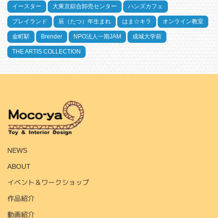
イースター
大東京綜合卸売センター
ハンズカフェ
プレイランド
辰（たつ）年生まれ
はま☆キラ
オンライン教室
金町駅
Brender
NPO法人一期JAM
成城大学前
THE ARTIS COLLECTION
HOME
NEWS
ABOUT
イベント＆ワークショップ
作品紹介
動画紹介