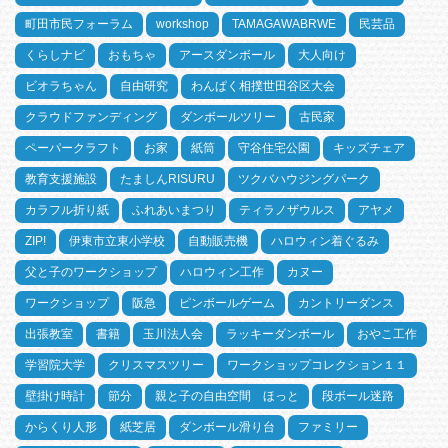
町田市民フォーラム
workshop
TAMAGAWABRWE
民芸品
くらしナビ
おもちゃ
アースダンボール
大人向け
ビオラちゃん
自由研究
わんぱく相撲世田谷区大会
クラウドファンディング
ダンボールツリー
古民家
ペーパークラフト
お家
紙筒
守谷住宅公園
キッズチェア
教育支援施設
たましんRISURU
ツクバハウジングパーク
カラフル折り紙
ふれあいまつり
ティラノザウルス
アヤメ
ZIP!
伊東市立東小学校
自動販売機
ハロウィン着ぐるみ
父と子のワークショップ
ハロウィン工作
カヌー
ワークショップ
阪急
ピンボールゲーム
カントリーダンス
出張教室
書籍
玉川法人会
ラッキーダンボール
おやこ工作
学習院大学
クリスマスツリー
ワークショップコレクション１１
壁掛け時計
節分
親と子の自由空間 ほっと
段ボール迷路
からくり人形
紙芝居
ダンボール滑り台
ファミリー