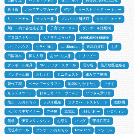
自由が丘
パンダペンギン
段ボール箱
長谷川刃物株式会社
折り紙
ポップアップカード
特注
イーストサイドトーキョー
リニューアル
センター北
プロパック所沢店
キッズ・チェア
川口・鳩ケ谷住宅公園
子育てサークル
ダンボール活用術
フタコストリート
カナマチぷらっと
pepakuradesiigner
いちごハウス
小学生向け
cardbordart
東武百貨店
お面
田園調布
操り人形
あやつり人形
トリッピー
ダンボール家具
NPOアフタースクール
雪が谷
柴又地区連絡会
ダンボール箱
おしゃれ
ミニチェスト
組み立て動物
製作工程
ペーオアークラフト
地球のなかまたち
ウサギ
キッズスツール
おやこカフェ ヴェルデ
ゾウさん滑り台
段ボールおもちゃ
ラジオ番組
フタコハートストリート
動物園
ペパクラデザイナー
寺子屋
黒電話
月刊ポピー
ハロウィン
船橋
伊東マリンタウン
お祭り
パンダ
守谷住宅園
天現寺ホール
ダンボールおもちゃ
New York
スツール