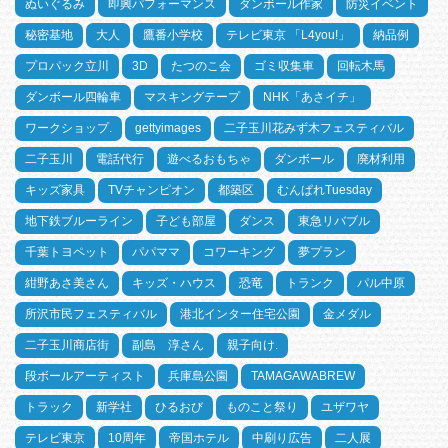
ぬいぐるみ
即興パフォーマンス
ダンボール作家
防災イベント
秘密基地
大人
鷹番小学校
テレビ東京 「L4you!」
納品例
プロパック立川
3D
たつのこ会
ゴミ収集車
回転木馬
ダンボール四輪車
マスキングテープ
NHK「あさイチ」
ワークショップ.
gettyimages
二子玉川花みず木フェスティバル
二子玉川
電話代行
遊べるおもちゃ
ダンボール
廃材利用
キッズ家具
TVチャンピオン
都築区
むんぱれTuesday
地下鉄ブルーライン
子ども部屋
ダンス
東急リバブル
千葉トヨペット
パパママ
コワーキング
夢プラン
紺野あさ美さん
キッズ・ハウス
恐竜
トランク
パル中原
所沢市民フェスティバル
港北インター住宅公園
金メダル
二子玉川商店街
副島 淳さん
親子向け.
段ボールアーティスト
兵庫島公園
TAMAGAWABREW
トラック
新学社
ひるおび
ものこと祭り
ユザワヤ
テレビ東京
10周年
帝国ホテル
中刷り広告
二人展