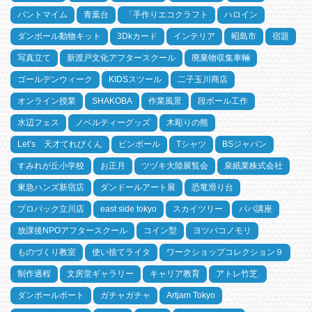
パントマイム
青葉台
「手作りエコクラフト
ハロイン
ダンボール動物キット
3Dkカード
インテリア
昭島市
宿題
写真立て
新渡戸文化アフタースクール
廃棄物収集車輛
ゴールデンウィーク
KIDSスツール
二子玉川商店
オンライン授業
SHAKOBA
作業風景
段ボール工作
水辺フェス
ノベルティーグッズ
木彫りの熊
Let’s 天才てれびくん
ピンボール
Tシャツ
BSジャパン
すみれが丘小学校
お正月
ツヅキ大陸展覧会
泉紙業株式会社
東急ハンズ新宿店
ダンドールアート展
恐竜滑り台
プロパック立川店
east side tokyo
スカイツリー
パパ講座
放課後NPOアフタースクール
コイン型
ヨツバコノモリ
ものづくり教室
使い捨てライタ
ワークショップコレクション９
制作過程
文房堂ギャラリー
キャリア教育
アトレ竹芝.
ダンボールボート
ガチャガチャ
Artjam Tokyo