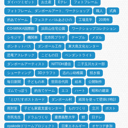
ダイハツミゼット
お土産
Eテレ
フォトフレーム
フォトフレーム、ダンボールアート、ワークショップ
職人
式典
的あてゲーム
フェスティバルあさひの
工場見学
20周年
CO-MINKA国際館
浜田山住宅公園
ワークショップコレクション
シモジマ
機関車
北市民プラザ
テーブル
メダル
ボンネットバス
ダンボール工作
東大島文化センター
恐竜アスレチック
こどもの日
ペンダントライト
ダンボールアーティスト
NITTOH通信
二子玉川カヌー部
シューティング
3Dクラフト
志のぶ幼稚園
招き猫
毎日新聞
子どもの本
世田谷代田
絵本
公開制作
ゴムでっぽう
的当てゲーム
エコ
ハート
昭和の建築
「とびだすポストカード
ダンボール村
紙筒を使って壁掛け時計
雨対策
子ども家庭支援センター
ものづくり
立川
ポスト
市民先生
ドラムづくり
慶應義塾大学
鯉
日テレ
oyakodeドリームプロジェクト
日東エネルギー
オヤコデ参加