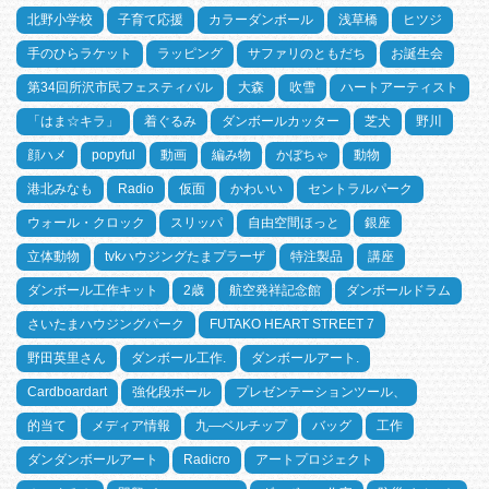
北野小学校
子育て応援
カラーダンボール
浅草橋
ヒツジ
手のひらラケット
ラッピング
サファリのともだち
お誕生会
第34回所沢市民フェスティバル
大森
吹雪
ハートアーティスト
「はま☆キラ」
着ぐるみ
ダンボールカッター
芝犬
野川
顔ハメ
popyful
動画
編み物
かぼちゃ
動物
港北みなも
Radio
仮面
かわいい
セントラルパーク
ウォール・クロック
スリッパ
自由空間ほっと
銀座
立体動物
tvkハウジングたまプラーザ
特注製品
講座
ダンボール工作キット
2歳
航空発祥記念館
ダンボールドラム
さいたまハウジングパーク
FUTAKO HEART STREET 7
野田英里さん
ダンボール工作.
ダンボールアート.
Cardboardart
強化段ボール
プレゼンテーションツール、
的当て
メディア情報
九―ベルチップ
バッグ
工作
ダンダンボールアート
Radicro
アートプロジェクト