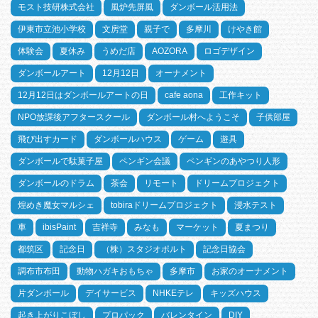
モスト技研株式会社
風炉先屏風
ダンボール活用法
伊東市立池小学校
文房堂
親子で
多摩川
けやき館
体験会
夏休み
うめだ店
AOZORA
ロゴデザイン
ダンボールアート
12月12日
オーナメント
12月12日はダンボールアートの日
cafe aona
工作キット
NPO放課後アフタースクール
ダンボール村へようこそ
子供部屋
飛び出すカード
ダンボールハウス
ゲーム
遊具
ダンボールで駄菓子屋
ペンギン会議
ペンギンのあやつり人形
ダンボールのドラム
茶会
リモート
ドリームプロジェクト
煌めき魔女マルシェ
tobiraドリームプロジェクト
浸水テスト
車
ibisPaint
吉祥寺
みなも
マーケット
夏まつり
都筑区
記念日
（株）スタジオポルト
記念日協会
調布市布田
動物ハガキおもちゃ
多摩市
お家のオーナメント
片ダンボール
デイサービス
NHKEテレ
キッズハウス
起き上がりこぼし
プロパック
バレンタイン
DIY