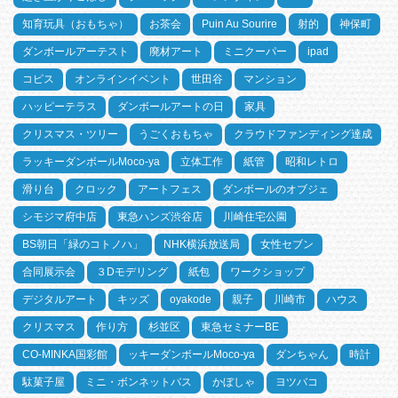
知育玩具（おもちゃ）
お茶会
Puin Au Sourire
射的
神保町
ダンボールアーテスト
廃材アート
ミニクーパー
ipad
コピス
オンラインイベント
世田谷
マンション
ハッピーテラス
ダンボールアートの日
家具
クリスマス・ツリー
うごくおもちゃ
クラウドファンディング達成
ラッキーダンボールMoco-ya
立体工作
紙管
昭和レトロ
滑り台
クロック
アートフェス
ダンボールのオブジェ
シモジマ府中店
東急ハンズ渋谷店
川崎住宅公園
BS朝日「緑のコトノハ」
NHK横浜放送局
女性セブン
合同展示会
３Dモデリング
紙包
ワークショップ
デジタルアート
キッズ
oyakode
親子
川崎市
ハウス
クリスマス
作り方
杉並区
東急セミナーBE
CO-MINKA国彩館
ッキーダンボールMoco-ya
ダンちゃん
時計
駄菓子屋
ミニ・ボンネットバス
かぼしゃ
ヨツバコ