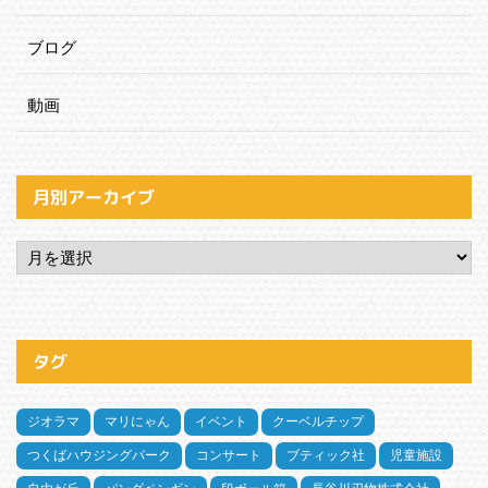
ブログ
動画
月別アーカイブ
タグ
ジオラマ
マリにゃん
イベント
クーベルチップ
つくばハウジングパーク
コンサート
ブティック社
児童施設