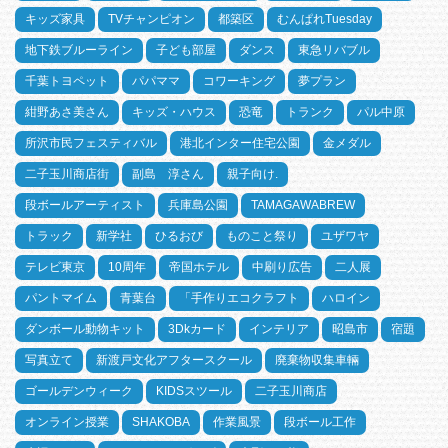
キッズ家具
TVチャンピオン
都築区
むんぱれTuesday
地下鉄ブルーライン
子ども部屋
ダンス
東急リバブル
千葉トヨペット
パパママ
コワーキング
夢プラン
紺野あさ美さん
キッズ・ハウス
恐竜
トランク
パル中原
所沢市民フェスティバル
港北インター住宅公園
金メダル
二子玉川商店街
副島 淳さん
親子向け.
段ボールアーティスト
兵庫島公園
TAMAGAWABREW
トラック
新学社
ひるおび
ものこと祭り
ユザワヤ
テレビ東京
10周年
帝国ホテル
中刷り広告
二人展
パントマイム
青葉台
「手作りエコクラフト
ハロイン
ダンボール動物キット
3Dkカード
インテリア
昭島市
宿題
写真立て
新渡戸文化アフタースクール
廃棄物収集車輛
ゴールデンウィーク
KIDSスツール
二子玉川商店
オンライン授業
SHAKOBA
作業風景
段ボール工作