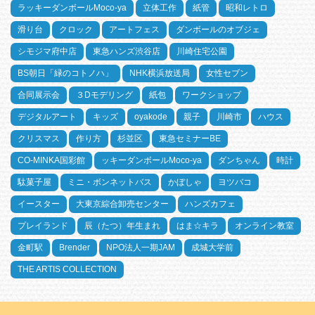
ラッキーダンボールMoco-ya
立体工作
紙管
昭和レトロ
滑り台
クロック
アートフェス
ダンボールのオブジェ
シモジマ府中店
東急ハンズ渋谷店
川崎住宅公園
BS朝日「緑のコトノハ」
NHK横浜放送局
女性セブン
合同展示会
３Dモデリング
紙包
ワークショップ
デジタルアート
キッズ
oyakode
親子
川崎市
ハウス
クリスマス
作り方
杉並区
東急セミナーBE
CO-MINKA国彩館
ッキーダンボールMoco-ya
ダンちゃん
時計
駄菓子屋
ミニ・ボンネットバス
かぼしゃ
ヨツバコ
イースター
大東京綜合卸売センター
ハンズカフェ
プレイランド
辰（たつ）年生まれ
はま☆キラ
オンライン教室
金町駅
Brender
NPO法人一期JAM
成城大学前
THE ARTIS COLLECTION