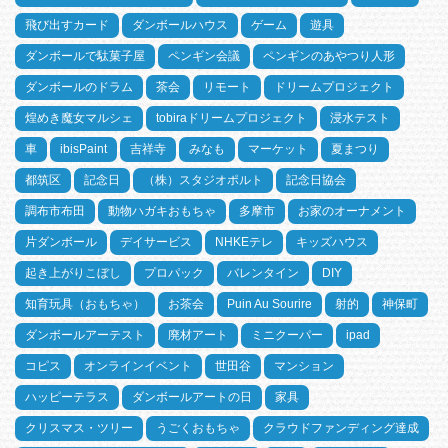
飛び出すカード
ダンボールハウス
ゲーム
遊具
ダンボールで駄菓子屋
ペンギン会議
ペンギンのあやつり人形
ダンボールのドラム
茶会
リモート
ドリームプロジェクト
煌めき魔女マルシェ
tobiraドリームプロジェクト
浸水テスト
車
ibisPaint
吉祥寺
みなも
マーケット
夏まつり
都筑区
記念日
（株）スタジオポルト
記念日協会
調布市布田
動物ハガキおもちゃ
多摩市
お家のオーナメント
片ダンボール
デイサービス
NHKEテレ
キッズハウス
起き上がりこぼし
プロパック
バレンタイン
DIY
知育玩具（おもちゃ）
お茶会
Puin Au Sourire
射的
神保町
ダンボールアーテスト
廃材アート
ミニクーパー
ipad
コピス
オンラインイベント
世田谷
マンション
ハッピーテラス
ダンボールアートの日
家具
クリスマス・ツリー
うごくおもちゃ
クラウドファンディング達成