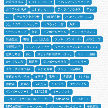
教育支援施設
たましんRISURU
ツクバハウジングパーク
カラフル折り紙
ふれあいまつり
ティラノザウルス
アヤメ
ZIP!
伊東市立東小学校
自動販売機
ハロウィン着ぐるみ
父と子のワークショップ
ハロウィン工作
カヌー
ワークショップ
阪急
ピンボールゲーム
カントリーダンス
出張教室
書籍
玉川法人会
ラッキーダンボール
おやこ工作
学習院大学
クリスマスツリー
ワークショップコレクション１１
壁掛け時計
節分
親と子の自由空間 ほっと
段ボール迷路
からくり人形
紙芝居
ダンボール滑り台
ファミリー
モスト技研株式会社
風炉先屏風
ダンボール活用法
伊東市立池小学校
文房堂
親子で
多摩川
けやき館
体験会
夏休み
うめだ店
AOZORA
ロゴデザイン
ダンボールアート
12月12日
オーナメント
12月12日はダンボールアートの日
cafe aona
工作キット
NPO放課後アフタースクール
ダンボール村へようこそ
子供部屋