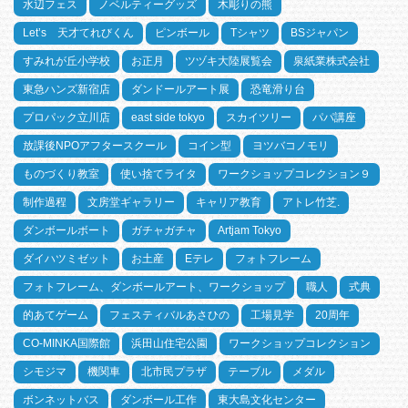
水辺フェス
ノベルティーグッズ
木彫りの熊
Let’s 天才てれびくん
ピンボール
Tシャツ
BSジャパン
すみれが丘小学校
お正月
ツヅキ大陸展覧会
泉紙業株式会社
東急ハンズ新宿店
ダンドールアート展
恐竜滑り台
プロパック立川店
east side tokyo
スカイツリー
パパ講座
放課後NPOアフタースクール
コイン型
ヨツバコノモリ
ものづくり教室
使い捨てライタ
ワークショップコレクション９
制作過程
文房堂ギャラリー
キャリア教育
アトレ竹芝.
ダンボールボート
ガチャガチャ
Artjam Tokyo
ダイハツミゼット
お土産
Eテレ
フォトフレーム
フォトフレーム、ダンボールアート、ワークショップ
職人
式典
的あてゲーム
フェスティバルあさひの
工場見学
20周年
CO-MINKA国際館
浜田山住宅公園
ワークショップコレクション
シモジマ
機関車
北市民プラザ
テーブル
メダル
ボンネットバス
ダンボール工作
東大島文化センター