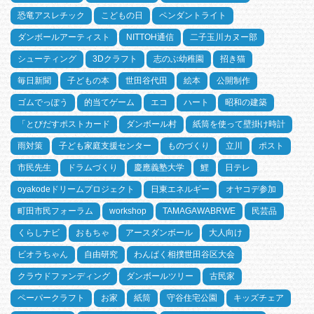
恐竜アスレチック
こどもの日
ペンダントライト
ダンボールアーティスト
NITTOH通信
二子玉川カヌー部
シューティング
3Dクラフト
志のぶ幼稚園
招き猫
毎日新聞
子どもの本
世田谷代田
絵本
公開制作
ゴムでっぽう
的当てゲーム
エコ
ハート
昭和の建築
「とびだすポストカード
ダンボール村
紙筒を使って壁掛け時計
雨対策
子ども家庭支援センター
ものづくり
立川
ポスト
市民先生
ドラムづくり
慶應義塾大学
鯉
日テレ
oyakodeドリームプロジェクト
日東エネルギー
オヤコデ参加
町田市民フォーラム
workshop
TAMAGAWABRWE
民芸品
くらしナビ
おもちゃ
アースダンボール
大人向け
ビオラちゃん
自由研究
わんぱく相撲世田谷区大会
クラウドファンディング
ダンボールツリー
古民家
ペーパークラフト
お家
紙筒
守谷住宅公園
キッズチェア