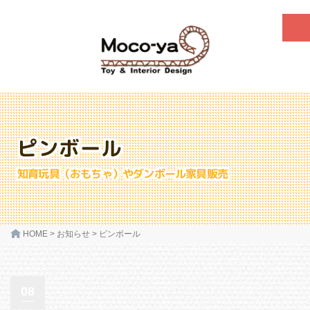
ピンボール
知育玩具（おもちゃ）やダンボール家具販売
HOME
>
お知らせ
>
ピンボール
08