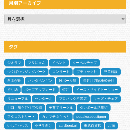
月別アーカイブ
タグ
ジオラマ
マリにゃん
イベント
クーベルチップ
つくばハウジングパーク
コンサート
ブティック社
児童施設
自由が丘
パンダペンギン
段ボール箱
長谷川刃物株式会社
折り紙
ポップアップカード
特注
イーストサイドトーキョー
リニューアル
センター北
プロパック所沢店
キッズ・チェア
川口・鳩ケ谷住宅公園
子育てサークル
ダンボール活用術
フタコストリート
カナマチぷらっと
pepakuradesiigner
いちごハウス
小学生向け
cardbordart
東武百貨店
お面