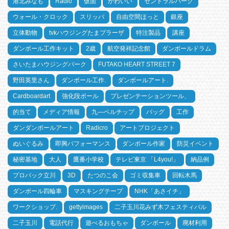
港北みなも
Radio
仮面
かわいい
セントラルパーク
ウォール・クロック
スリッパ
自由空間ほっと
銀座
立体動物
tvkハウジングたまプラーザ
特注製品
講座
ダンボール工作キット
2歳
航空発祥記念館
ダンボールドラム
さいたまハウジングパーク
FUTAKO HEART STREET 7
野田英里さん
ダンボール工作.
ダンボールアート.
Cardboardart
強化段ボール
プレゼンテーションツール、
的当て
メディア情報
九―ベルチップ
バッグ
工作
ダンダンボールアート
Radicro
アートプロジェクト
ぬいぐるみ
即興パフォーマンス
ダンボール作家
防災イベント
秘密基地
大人
鷹番小学校
テレビ東京 「L4you!」
納品例
プロパック立川
3D
たつのこ会
ゴミ収集車
回転木馬
ダンボール四輪車
マスキングテープ
NHK「あさイチ」
ワークショップ.
gettyimages
二子玉川花みず木フェスティバル
二子玉川
電話代行
遊べるおもちゃ
ダンボール
廃材利用