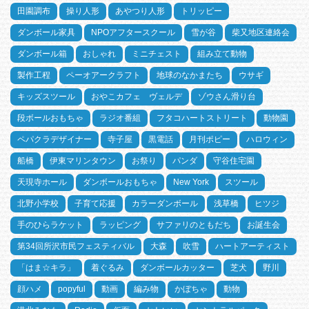
田園調布
操り人形
あやつり人形
トリッピー
ダンボール家具
NPOアフタースクール
雪が谷
柴又地区連絡会
ダンボール箱
おしゃれ
ミニチェスト
組み立て動物
製作工程
ペーオアークラフト
地球のなかまたち
ウサギ
キッズスツール
おやこカフェ ヴェルデ
ゾウさん滑り台
段ボールおもちゃ
ラジオ番組
フタコハートストリート
動物園
ペパクラデザイナー
寺子屋
黒電話
月刊ポピー
ハロウィン
船橋
伊東マリンタウン
お祭り
パンダ
守谷住宅園
天現寺ホール
ダンボールおもちゃ
New York
スツール
北野小学校
子育て応援
カラーダンボール
浅草橋
ヒツジ
手のひらラケット
ラッピング
サファリのともだち
お誕生会
第34回所沢市民フェスティバル
大森
吹雪
ハートアーティスト
「はま☆キラ」
着ぐるみ
ダンボールカッター
芝犬
野川
顔ハメ
popyful
動画
編み物
かぼちゃ
動物