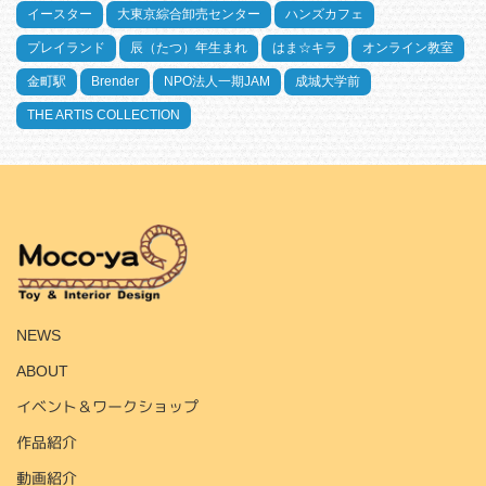
イースター
大東京綜合卸売センター
ハンズカフェ
プレイランド
辰（たつ）年生まれ
はま☆キラ
オンライン教室
金町駅
Brender
NPO法人一期JAM
成城大学前
THE ARTIS COLLECTION
HOME
NEWS
ABOUT
イベント＆ワークショップ
作品紹介
動画紹介