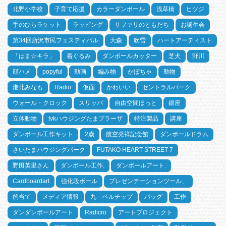
北野小学校
子育て応援
カラーダンボール
浅草橋
ヒツジ
手のひらラケット
ラッピング
サファリのともだち
お誕生会
第34回所沢市民フェスティバル
大森
吹雪
ハートアーティスト
「はま☆キラ」
着ぐるみ
ダンボールカッター
芝犬
野川
顔ハメ
popyful
動画
編み物
かぼちゃ
動物
港北みなも
Radio
仮面
かわいい
セントラルパーク
ウォール・クロック
スリッパ
自由空間ほっと
銀座
立体動物
tvkハウジングたまプラーザ
特注製品
講座
ダンボール工作キット
2歳
航空発祥記念館
ダンボールドラム
さいたまハウジングパーク
FUTAKO HEART STREET 7
野田英里さん
ダンボール工作.
ダンボールアート.
Cardboardart
強化段ボール
プレゼンテーションツール、
的当て
メディア情報
九―ベルチップ
バッグ
工作
ダンダンボールアート
Radicro
アートプロジェクト