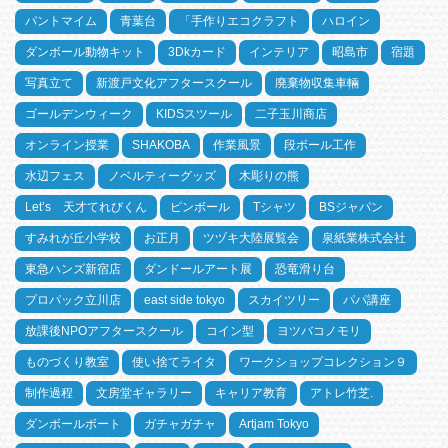
パントマイム
青葉台
「手作りエコクラフト
ハロイン
ダンボール動物キット
3Dkカード
インテリア
昭島市
宿題
写真立て
新渡戸文化アフタースクール
廃棄物収集車輛
ゴールデンウィーク
KIDSスツール
二子玉川商店
オンライン授業
SHAKOBA
作業風景
段ボール工作
水辺フェス
ノベルティーグッズ
木彫りの熊
Let’s 天才てれびくん
ピンボール
Tシャツ
BSジャパン
すみれが丘小学校
お正月
ツヅキ大陸展覧会
泉紙業株式会社
東急ハンズ新宿店
ダンドールアート展
恐竜滑り台
プロパック立川店
east side tokyo
スカイツリー
パパ講座
放課後NPOアフタースクール
コイン型
ヨツバコノモリ
ものづくり教室
使い捨てライタ
ワークショップコレクション９
制作過程
文房堂ギャラリー
キャリア教育
アトレ竹芝.
ダンボールボート
ガチャガチャ
Artjam Tokyo