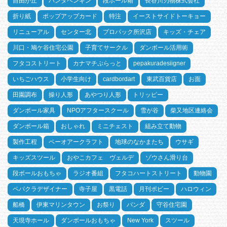
自由が丘
パンダペンギン
段ボール箱
長谷川刃物株式会社
折り紙
ポップアップカード
特注
イーストサイドトーキョー
リニューアル
センター北
プロパック所沢店
キッズ・チェア
川口・鳩ケ谷住宅公園
子育てサークル
ダンボール活用術
フタコストリート
カナマチぷらっと
pepakuradesiigner
いちごハウス
小学生向け
cardbordart
東武百貨店
お面
田園調布
操り人形
あやつり人形
トリッピー
ダンボール家具
NPOアフタースクール
雪が谷
柴又地区連絡会
ダンボール箱
おしゃれ
ミニチェスト
組み立て動物
製作工程
ペーオアークラフト
地球のなかまたち
ウサギ
キッズスツール
おやこカフェ ヴェルデ
ゾウさん滑り台
段ボールおもちゃ
ラジオ番組
フタコハートストリート
動物園
ペパクラデザイナー
寺子屋
黒電話
月刊ポピー
ハロウィン
船橋
伊東マリンタウン
お祭り
パンダ
守谷住宅園
天現寺ホール
ダンボールおもちゃ
New York
スツール