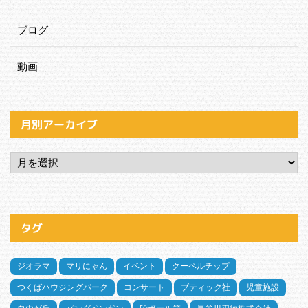
ブログ
動画
月別アーカイブ
タグ
ジオラマ
マリにゃん
イベント
クーベルチップ
つくばハウジングパーク
コンサート
ブティック社
児童施設