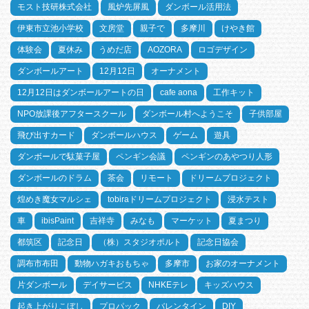
モスト技研株式会社
風炉先屏風
ダンボール活用法
伊東市立池小学校
文房堂
親子で
多摩川
けやき館
体験会
夏休み
うめだ店
AOZORA
ロゴデザイン
ダンボールアート
12月12日
オーナメント
12月12日はダンボールアートの日
cafe aona
工作キット
NPO放課後アフタースクール
ダンボール村へようこそ
子供部屋
飛び出すカード
ダンボールハウス
ゲーム
遊具
ダンボールで駄菓子屋
ペンギン会議
ペンギンのあやつり人形
ダンボールのドラム
茶会
リモート
ドリームプロジェクト
煌めき魔女マルシェ
tobiraドリームプロジェクト
浸水テスト
車
ibisPaint
吉祥寺
みなも
マーケット
夏まつり
都筑区
記念日
（株）スタジオポルト
記念日協会
調布市布田
動物ハガキおもちゃ
多摩市
お家のオーナメント
片ダンボール
デイサービス
NHKEテレ
キッズハウス
起き上がりこぼし
プロパック
バレンタイン
DIY