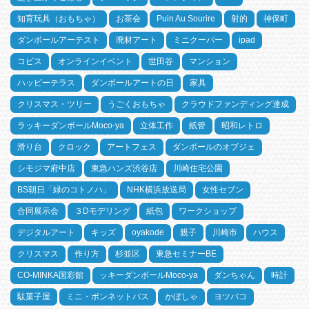
知育玩具（おもちゃ）
お茶会
Puin Au Sourire
射的
神保町
ダンボールアーテスト
廃材アート
ミニクーパー
ipad
コピス
オンラインイベント
世田谷
マンション
ハッピーテラス
ダンボールアートの日
家具
クリスマス・ツリー
うごくおもちゃ
クラウドファンディング達成
ラッキーダンボールMoco-ya
立体工作
紙管
昭和レトロ
滑り台
クロック
アートフェス
ダンボールのオブジェ
シモジマ府中店
東急ハンズ渋谷店
川崎住宅公園
BS朝日「緑のコトノハ」
NHK横浜放送局
女性セブン
合同展示会
３Dモデリング
紙包
ワークショップ
デジタルアート
キッズ
oyakode
親子
川崎市
ハウス
クリスマス
作り方
杉並区
東急セミナーBE
CO-MINKA国彩館
ッキーダンボールMoco-ya
ダンちゃん
時計
駄菓子屋
ミニ・ボンネットバス
かぼしゃ
ヨツバコ