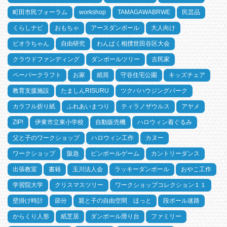
町田市民フォーラム
workshop
TAMAGAWABRWE
民芸品
くらしナビ
おもちゃ
アースダンボール
大人向け
ビオラちゃん
自由研究
わんぱく相撲世田谷区大会
クラウドファンディング
ダンボールツリー
古民家
ペーパークラフト
お家
紙筒
守谷住宅公園
キッズチェア
教育支援施設
たましんRISURU
ツクバハウジングパーク
カラフル折り紙
ふれあいまつり
ティラノザウルス
アヤメ
ZIP!
伊東市立東小学校
自動販売機
ハロウィン着ぐるみ
父と子のワークショップ
ハロウィン工作
カヌー
ワークショップ
阪急
ピンボールゲーム
カントリーダンス
出張教室
書籍
玉川法人会
ラッキーダンボール
おやこ工作
学習院大学
クリスマスツリー
ワークショップコレクション１１
壁掛け時計
節分
親と子の自由空間 ほっと
段ボール迷路
からくり人形
紙芝居
ダンボール滑り台
ファミリー