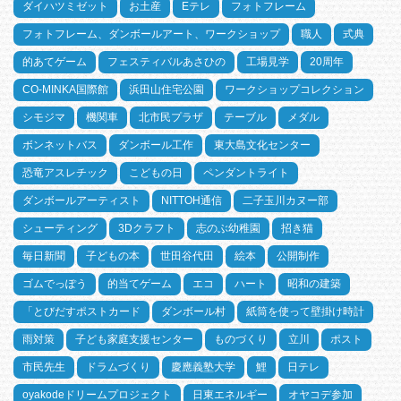
ダイハツミゼット
お土産
Eテレ
フォトフレーム
フォトフレーム、ダンボールアート、ワークショップ
職人
式典
的あてゲーム
フェスティバルあさひの
工場見学
20周年
CO-MINKA国際館
浜田山住宅公園
ワークショップコレクション
シモジマ
機関車
北市民プラザ
テーブル
メダル
ボンネットバス
ダンボール工作
東大島文化センター
恐竜アスレチック
こどもの日
ペンダントライト
ダンボールアーティスト
NITTOH通信
二子玉川カヌー部
シューティング
3Dクラフト
志のぶ幼稚園
招き猫
毎日新聞
子どもの本
世田谷代田
絵本
公開制作
ゴムでっぽう
的当てゲーム
エコ
ハート
昭和の建築
「とびだすポストカード
ダンボール村
紙筒を使って壁掛け時計
雨対策
子ども家庭支援センター
ものづくり
立川
ポスト
市民先生
ドラムづくり
慶應義塾大学
鯉
日テレ
oyakodeドリームプロジェクト
日東エネルギー
オヤコデ参加