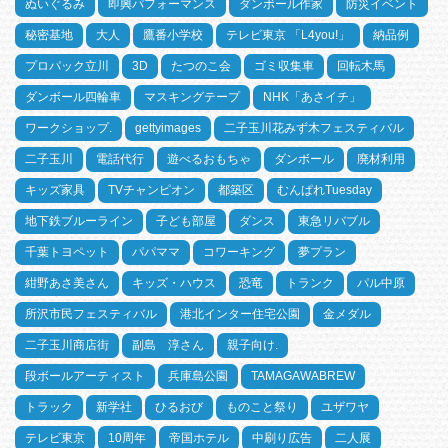
ぬいぐるみ
即興パフォーマンス
ダンボール作家
防災イベント
秘密基地
大人
鷹番小学校
テレビ東京 「L4you!」
納品例
プロパック立川
3D
たつのこ会
ゴミ収集車
回転木馬
ダンボール四輪車
マスキングテープ
NHK「あさイチ」
ワークショップ.
gettyimages
二子玉川花みず木フェスティバル
二子玉川
電話代行
遊べるおもちゃ
ダンボール
廃材利用
キッズ家具
TVチャンピオン
都築区
むんぱれTuesday
地下鉄ブルーライン
子ども部屋
ダンス
東急リバブル
千葉トヨペット
パパママ
コワーキング
夢プラン
紺野あさ美さん
キッズ・ハウス
恐竜
トランク
パル中原
所沢市民フェスティバル
港北インター住宅公園
金メダル
二子玉川商店街
副島 淳さん
親子向け.
段ボールアーティスト
兵庫島公園
TAMAGAWABREW
トラック
新学社
ひるおび
ものこと祭り
ユザワヤ
テレビ東京
10周年
帝国ホテル
中刷り広告
二人展