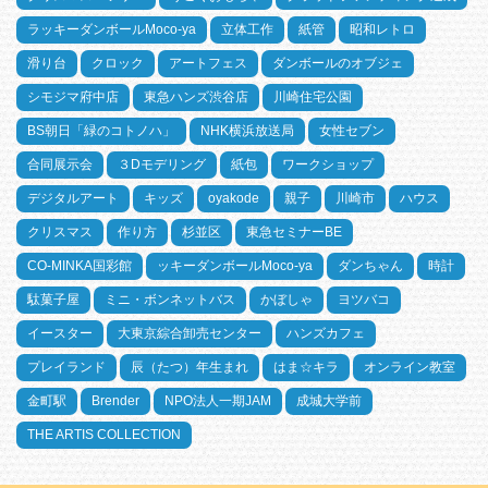
ラッキーダンボールMoco-ya
立体工作
紙管
昭和レトロ
滑り台
クロック
アートフェス
ダンボールのオブジェ
シモジマ府中店
東急ハンズ渋谷店
川崎住宅公園
BS朝日「緑のコトノハ」
NHK横浜放送局
女性セブン
合同展示会
３Dモデリング
紙包
ワークショップ
デジタルアート
キッズ
oyakode
親子
川崎市
ハウス
クリスマス
作り方
杉並区
東急セミナーBE
CO-MINKA国彩館
ッキーダンボールMoco-ya
ダンちゃん
時計
駄菓子屋
ミニ・ボンネットバス
かぼしゃ
ヨツバコ
イースター
大東京綜合卸売センター
ハンズカフェ
プレイランド
辰（たつ）年生まれ
はま☆キラ
オンライン教室
金町駅
Brender
NPO法人一期JAM
成城大学前
THE ARTIS COLLECTION