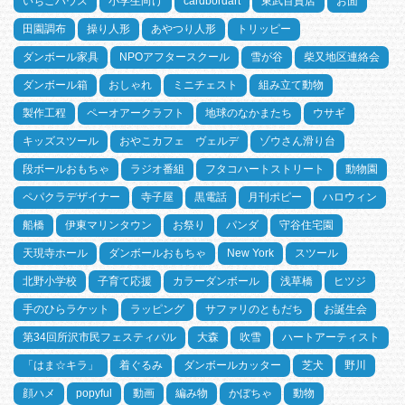
いちごハウス
小学生向け
cardbordart
東武百貨店
お面
田園調布
操り人形
あやつり人形
トリッピー
ダンボール家具
NPOアフタースクール
雪が谷
柴又地区連絡会
ダンボール箱
おしゃれ
ミニチェスト
組み立て動物
製作工程
ペーオアークラフト
地球のなかまたち
ウサギ
キッズスツール
おやこカフェ ヴェルデ
ゾウさん滑り台
段ボールおもちゃ
ラジオ番組
フタコハートストリート
動物園
ペパクラデザイナー
寺子屋
黒電話
月刊ポピー
ハロウィン
船橋
伊東マリンタウン
お祭り
パンダ
守谷住宅園
天現寺ホール
ダンボールおもちゃ
New York
スツール
北野小学校
子育て応援
カラーダンボール
浅草橋
ヒツジ
手のひらラケット
ラッピング
サファリのともだち
お誕生会
第34回所沢市民フェスティバル
大森
吹雪
ハートアーティスト
「はま☆キラ」
着ぐるみ
ダンボールカッター
芝犬
野川
顔ハメ
popyful
動画
編み物
かぼちゃ
動物