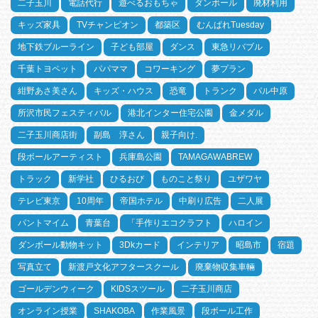
二子玉川
電話代行
遊べるおもちゃ
ダンボール
廃材利用
キッズ家具
TVチャンピオン
都築区
むんぱれTuesday
地下鉄ブルーライン
子ども部屋
ダンス
東急リバブル
千葉トヨペット
パパママ
コワーキング
夢プラン
紺野あさ美さん
キッズ・ハウス
恐竜
トランク
パル中原
所沢市民フェスティバル
港北インター住宅公園
金メダル
二子玉川商店街
副島 淳さん
親子向け.
段ボールアーティスト
兵庫島公園
TAMAGAWABREW
トラック
新学社
ひるおび
ものこと祭り
ユザワヤ
テレビ東京
10周年
帝国ホテル
中刷り広告
二人展
パントマイム
青葉台
「手作りエコクラフト
ハロイン
ダンボール動物キット
3Dkカード
インテリア
昭島市
宿題
写真立て
新渡戸文化アフタースクール
廃棄物収集車輛
ゴールデンウィーク
KIDSスツール
二子玉川商店
オンライン授業
SHAKOBA
作業風景
段ボール工作