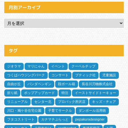
月別アーカイブ
タグ
ジオラマ
マリにゃん
イベント
クーベルチップ
つくばハウジングパーク
コンサート
ブティック社
児童施設
自由が丘
パンダペンギン
段ボール箱
長谷川刃物株式会社
折り紙
ポップアップカード
特注
イーストサイドトーキョー
リニューアル
センター北
プロパック所沢店
キッズ・チェア
川口・鳩ケ谷住宅公園
子育てサークル
ダンボール活用術
フタコストリート
カナマチぷらっと
pepakuradesiigner