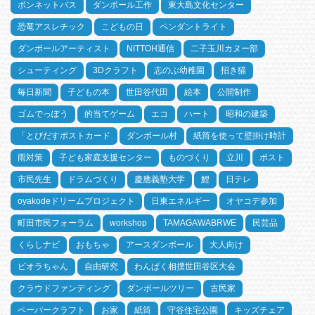
ボンネットバス
ダンボール工作
東大島文化センター
恐竜アスレチック
こどもの日
ペンダントライト
ダンボールアーティスト
NITTOH通信
二子玉川カヌー部
シューティング
3Dクラフト
志のぶ幼稚園
招き猫
毎日新聞
子どもの本
世田谷代田
絵本
公開制作
ゴムでっぽう
的当てゲーム
エコ
ハート
昭和の建築
「とびだすポストカード
ダンボール村
紙筒を使って壁掛け時計
雨対策
子ども家庭支援センター
ものづくり
立川
ポスト
市民先生
ドラムづくり
慶應義塾大学
鯉
日テレ
oyakodeドリームプロジェクト
日東エネルギー
オヤコデ参加
町田市民フォーラム
workshop
TAMAGAWABRWE
民芸品
くらしナビ
おもちゃ
アースダンボール
大人向け
ビオラちゃん
自由研究
わんぱく相撲世田谷区大会
クラウドファンディング
ダンボールツリー
古民家
ペーパークラフト
お家
紙筒
守谷住宅公園
キッズチェア