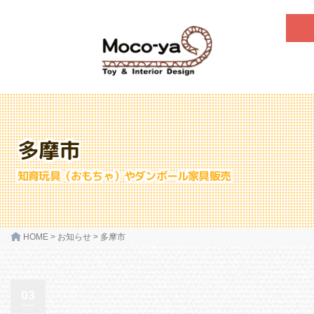
多摩市
知育玩具（おもちゃ）やダンボール家具販売
HOME
>
お知らせ
>
多摩市
03