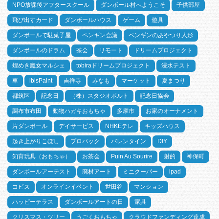
NPO放課後アフタースクール
ダンボール村へようこそ
子供部屋
飛び出すカード
ダンボールハウス
ゲーム
遊具
ダンボールで駄菓子屋
ペンギン会議
ペンギンのあやつり人形
ダンボールのドラム
茶会
リモート
ドリームプロジェクト
煌めき魔女マルシェ
tobiraドリームプロジェクト
浸水テスト
車
ibisPaint
吉祥寺
みなも
マーケット
夏まつり
都筑区
記念日
（株）スタジオポルト
記念日協会
調布市布田
動物ハガキおもちゃ
多摩市
お家のオーナメント
片ダンボール
デイサービス
NHKEテレ
キッズハウス
起き上がりこぼし
プロパック
バレンタイン
DIY
知育玩具（おもちゃ）
お茶会
Puin Au Sourire
射的
神保町
ダンボールアーテスト
廃材アート
ミニクーパー
ipad
コピス
オンラインイベント
世田谷
マンション
ハッピーテラス
ダンボールアートの日
家具
クリスマス・ツリー
うごくおもちゃ
クラウドファンディング達成