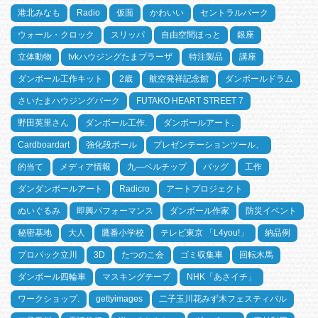
港北みなも
Radio
仮面
かわいい
セントラルパーク
ウォール・クロック
スリッパ
自由空間ほっと
銀座
立体動物
tvkハウジングたまプラーザ
特注製品
講座
ダンボール工作キット
2歳
航空発祥記念館
ダンボールドラム
さいたまハウジングパーク
FUTAKO HEART STREET 7
野田英里さん
ダンボール工作.
ダンボールアート.
Cardboardart
強化段ボール
プレゼンテーションツール、
的当て
メディア情報
九―ベルチップ
バッグ
工作
ダンダンボールアート
Radicro
アートプロジェクト
ぬいぐるみ
即興パフォーマンス
ダンボール作家
防災イベント
秘密基地
大人
鷹番小学校
テレビ東京 「L4you!」
納品例
プロパック立川
3D
たつのこ会
ゴミ収集車
回転木馬
ダンボール四輪車
マスキングテープ
NHK「あさイチ」
ワークショップ.
gettyimages
二子玉川花みず木フェスティバル