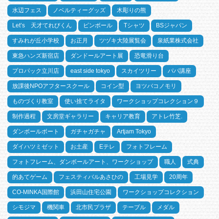
水辺フェス
ノベルティーグッズ
木彫りの熊
Let’s 天才てれびくん
ピンボール
Tシャツ
BSジャパン
すみれが丘小学校
お正月
ツヅキ大陸展覧会
泉紙業株式会社
東急ハンズ新宿店
ダンドールアート展
恐竜滑り台
プロパック立川店
east side tokyo
スカイツリー
パパ講座
放課後NPOアフタースクール
コイン型
ヨツバコノモリ
ものづくり教室
使い捨てライタ
ワークショップコレクション９
制作過程
文房堂ギャラリー
キャリア教育
アトレ竹芝.
ダンボールボート
ガチャガチャ
Artjam Tokyo
ダイハツミゼット
お土産
Eテレ
フォトフレーム
フォトフレーム、ダンボールアート、ワークショップ
職人
式典
的あてゲーム
フェスティバルあさひの
工場見学
20周年
CO-MINKA国際館
浜田山住宅公園
ワークショップコレクション
シモジマ
機関車
北市民プラザ
テーブル
メダル