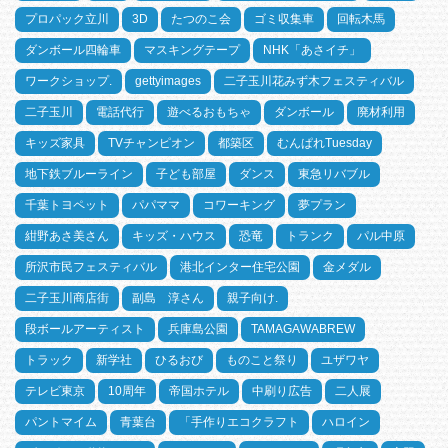
プロパック立川
3D
たつのこ会
ゴミ収集車
回転木馬
ダンボール四輪車
マスキングテープ
NHK「あさイチ」
ワークショップ.
gettyimages
二子玉川花みず木フェスティバル
二子玉川
電話代行
遊べるおもちゃ
ダンボール
廃材利用
キッズ家具
TVチャンピオン
都築区
むんぱれTuesday
地下鉄ブルーライン
子ども部屋
ダンス
東急リバブル
千葉トヨペット
パパママ
コワーキング
夢プラン
紺野あさ美さん
キッズ・ハウス
恐竜
トランク
パル中原
所沢市民フェスティバル
港北インター住宅公園
金メダル
二子玉川商店街
副島 淳さん
親子向け.
段ボールアーティスト
兵庫島公園
TAMAGAWABREW
トラック
新学社
ひるおび
ものこと祭り
ユザワヤ
テレビ東京
10周年
帝国ホテル
中刷り広告
二人展
パントマイム
青葉台
「手作りエコクラフト
ハロイン