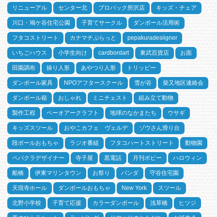
リニューアル
センター北
プロパック所沢店
キッズ・チェア
川口・鳩ケ谷住宅公園
子育てサークル
ダンボール活用術
フタコストリート
カナマチぷらっと
pepakuradesiigner
いちごハウス
小学生向け
cardbordart
東武百貨店
お面
田園調布
操り人形
あやつり人形
トリッピー
ダンボール家具
NPOアフタースクール
雪が谷
柴又地区連絡会
ダンボール箱
おしゃれ
ミニチェスト
組み立て動物
製作工程
ペーオアークラフト
地球のなかまたち
ウサギ
キッズスツール
おやこカフェ ヴェルデ
ゾウさん滑り台
段ボールおもちゃ
ラジオ番組
フタコハートストリート
動物園
ペパクラデザイナー
寺子屋
黒電話
月刊ポピー
ハロウィン
船橋
伊東マリンタウン
お祭り
パンダ
守谷住宅園
天現寺ホール
ダンボールおもちゃ
New York
スツール
北野小学校
子育て応援
カラーダンボール
浅草橋
ヒツジ