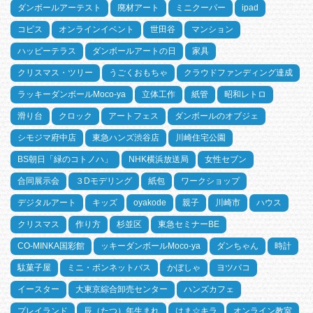
ダンボールアーテスト
廃材アート
ミニクーパー
ipad
コピス
オンラインイベント
世田谷
マンション
ハッピーテラス
ダンボールアートの日
家具
クリスマス・ツリー
うごくおもちゃ
クラウドファンディング達成
ラッキーダンボールMoco-ya
立体工作
紙管
昭和レトロ
滑り台
クロック
アートフェス
ダンボールのオブジェ
シモジマ府中店
東急ハンズ渋谷店
川崎住宅公園
BS朝日「緑のコトノハ」
NHK横浜放送局
女性セブン
合同展示会
３Dモデリング
紙包
ワークショップ
デジタルアート
キッズ
oyakode
親子
川崎市
ハウス
クリスマス
作り方
杉並区
東急セミナーBE
CO-MINKA国彩館
ッキーダンボールMoco-ya
ダンちゃん
時計
駄菓子屋
ミニ・ボンネットバス
かぼしゃ
ヨツバコ
イースター
大東京綜合卸売センター
ハンズカフェ
プレイランド
辰（たつ）年生まれ
はま☆キラ
オンライン教室