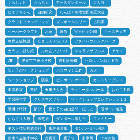
くらしナビ
おもちゃ
アースダンボール
大人向け
ビオラちゃん
自由研究
わんぱく相撲世田谷区大会
クラウドファンディング
ダンボールツリー
古民家
ペーパークラフト
お家
紙筒
守谷住宅公園
キッズチェア
教育支援施設
たましんRISURU
ツクバハウジングパーク
カラフル折り紙
ふれあいまつり
ティラノザウルス
アヤメ
ZIP!
伊東市立東小学校
自動販売機
ハロウィン着ぐるみ
父と子のワークショップ
ハロウィン工作
カヌー
ワークショップ
阪急
ピンボールゲーム
カントリーダンス
出張教室
書籍
玉川法人会
ラッキーダンボール
おやこ工作
学習院大学
クリスマスツリー
ワークショップコレクション１１
壁掛け時計
節分
親と子の自由空間 ほっと
段ボール迷路
からくり人形
紙芝居
ダンボール滑り台
ファミリー
モスト技研株式会社
風炉先屏風
ダンボール活用法
伊東市立池小学校
文房堂
親子で
多摩川
けやき館