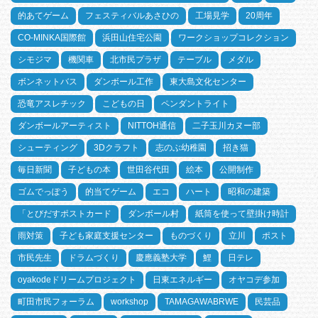
的あてゲーム
フェスティバルあさひの
工場見学
20周年
CO-MINKA国際館
浜田山住宅公園
ワークショップコレクション
シモジマ
機関車
北市民プラザ
テーブル
メダル
ボンネットバス
ダンボール工作
東大島文化センター
恐竜アスレチック
こどもの日
ペンダントライト
ダンボールアーティスト
NITTOH通信
二子玉川カヌー部
シューティング
3Dクラフト
志のぶ幼稚園
招き猫
毎日新聞
子どもの本
世田谷代田
絵本
公開制作
ゴムでっぽう
的当てゲーム
エコ
ハート
昭和の建築
「とびだすポストカード
ダンボール村
紙筒を使って壁掛け時計
雨対策
子ども家庭支援センター
ものづくり
立川
ポスト
市民先生
ドラムづくり
慶應義塾大学
鯉
日テレ
oyakodeドリームプロジェクト
日東エネルギー
オヤコデ参加
町田市民フォーラム
workshop
TAMAGAWABRWE
民芸品