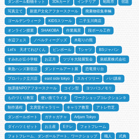
ダンボール動物キット
3Dkカード
インテリア
昭島市
宿題
写真立て
新渡戸文化アフタースクール
廃棄物収集車輛
ゴールデンウィーク
KIDSスツール
二子玉川商店
オンライン授業
SHAKOBA
作業風景
段ボール工作
水辺フェス
ノベルティーグッズ
木彫りの熊
Let’s 天才てれびくん
ピンボール
Tシャツ
BSジャパン
すみれが丘小学校
お正月
ツヅキ大陸展覧会
泉紙業株式会社
東急ハンズ新宿店
ダンドールアート展
恐竜滑り台
プロパック立川店
east side tokyo
スカイツリー
パパ講座
放課後NPOアフタースクール
コイン型
ヨツバコノモリ
ものづくり教室
使い捨てライタ
ワークショップコレクション９
制作過程
文房堂ギャラリー
キャリア教育
アトレ竹芝.
ダンボールボート
ガチャガチャ
Artjam Tokyo
ダイハツミゼット
お土産
Eテレ
フォトフレーム
フォトフレーム、ダンボールアート、ワークショップ
職人
式典