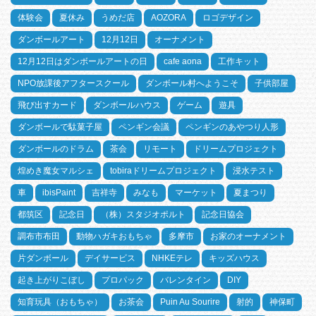
体験会
夏休み
うめだ店
AOZORA
ロゴデザイン
ダンボールアート
12月12日
オーナメント
12月12日はダンボールアートの日
cafe aona
工作キット
NPO放課後アフタースクール
ダンボール村へようこそ
子供部屋
飛び出すカード
ダンボールハウス
ゲーム
遊具
ダンボールで駄菓子屋
ペンギン会議
ペンギンのあやつり人形
ダンボールのドラム
茶会
リモート
ドリームプロジェクト
煌めき魔女マルシェ
tobiraドリームプロジェクト
浸水テスト
車
ibisPaint
吉祥寺
みなも
マーケット
夏まつり
都筑区
記念日
（株）スタジオポルト
記念日協会
調布市布田
動物ハガキおもちゃ
多摩市
お家のオーナメント
片ダンボール
デイサービス
NHKEテレ
キッズハウス
起き上がりこぼし
プロパック
バレンタイン
DIY
知育玩具（おもちゃ）
お茶会
Puin Au Sourire
射的
神保町