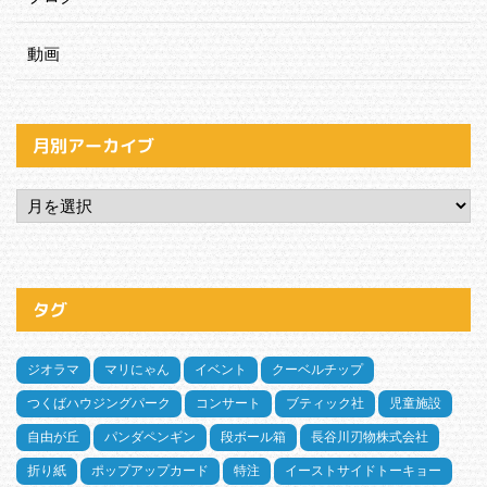
動画
月別アーカイブ
タグ
ジオラマ
マリにゃん
イベント
クーベルチップ
つくばハウジングパーク
コンサート
ブティック社
児童施設
自由が丘
パンダペンギン
段ボール箱
長谷川刃物株式会社
折り紙
ポップアップカード
特注
イーストサイドトーキョー