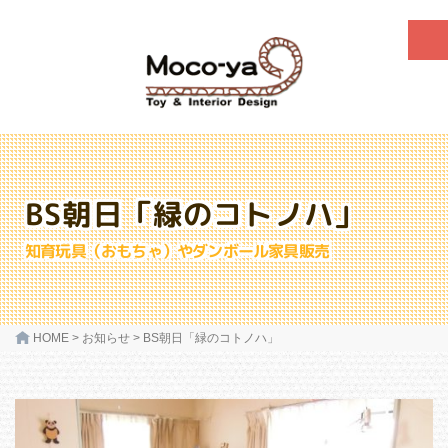
BS朝日「緑のコトノハ」
知育玩具（おもちゃ）やダンボール家具販売
HOME
>
お知らせ
>
BS朝日「緑のコトノハ」