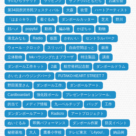
手のひらラケット
ラッピング
サファリのともだち
お誕生会
第34回所沢市民フェスティバル
大森
吹雪
ハートアーティスト
「はま☆キラ」
着ぐるみ
ダンボールカッター
芝犬
野川
顔ハメ
popyful
動画
編み物
かぼちゃ
動物
港北みなも
Radio
仮面
かわいい
セントラルパーク
ウォール・クロック
スリッパ
自由空間ほっと
銀座
立体動物
tvkハウジングたまプラーザ
特注製品
講座
ダンボール工作キット
2歳
航空発祥記念館
ダンボールドラム
さいたまハウジングパーク
FUTAKO HEART STREET 7
野田英里さん
ダンボール工作.
ダンボールアート.
Cardboardart
強化段ボール
プレゼンテーションツール、
的当て
メディア情報
九―ベルチップ
バッグ
工作
ダンダンボールアート
Radicro
アートプロジェクト
ぬいぐるみ
即興パフォーマンス
ダンボール作家
防災イベント
秘密基地
大人
鷹番小学校
テレビ東京 「L4you!」
納品例