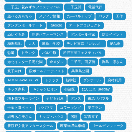
二子玉川花みず木フェスティバル
二子玉川
電話代行
遊べるおもちゃ
メディア情報
九―ベルチップ
バッグ
工作
ダンダンボールアート
Radicro
アートプロジェクト
ぬいぐるみ
即興パフォーマンス
ダンボール作家
防災イベント
秘密基地
大人
鷹番小学校
テレビ東京 「L4you!」
納品例
恐竜
トランク
パル中原
所沢市民フェスティバル
港北インター住宅公園
金メダル
二子玉川商店街
副島 淳さん
親子向け.
段ボールアーティスト
兵庫島公園
TAMAGAWABREW
トラック
新学社
ダンボール
廃材利用
キッズ家具
TVチャンピオン
都築区
むんぱれTuesday
地下鉄ブルーライン
子ども部屋
ダンス
東急リバブル
千葉トヨペット
パパママ
コワーキング
夢プラン
紺野あさ美さん
キッズ・ハウス
宿題
写真立て
新渡戸文化アフタースクール
廃棄物収集車輛
ゴールデンウィーク