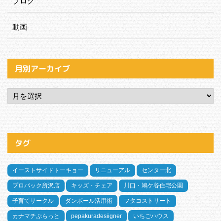
ブログ
動画
月別アーカイブ
タグ
イーストサイドトーキョー
リニューアル
センター北
プロパック所沢店
キッズ・チェア
川口・鳩ケ谷住宅公園
子育てサークル
ダンボール活用術
フタコストリート
カナマチぷらっと
pepakuradesiigner
いちごハウス