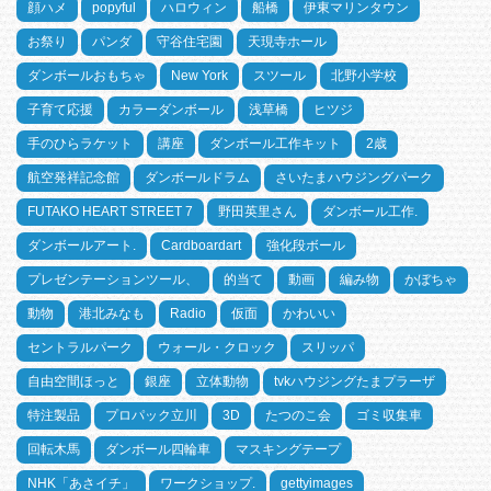
顔ハメ
popyful
ハロウィン
船橋
伊東マリンタウン
お祭り
パンダ
守谷住宅園
天現寺ホール
ダンボールおもちゃ
New York
スツール
北野小学校
子育て応援
カラーダンボール
浅草橋
ヒツジ
手のひらラケット
講座
ダンボール工作キット
2歳
航空発祥記念館
ダンボールドラム
さいたまハウジングパーク
FUTAKO HEART STREET 7
野田英里さん
ダンボール工作.
ダンボールアート.
Cardboardart
強化段ボール
プレゼンテーションツール、
的当て
動画
編み物
かぼちゃ
動物
港北みなも
Radio
仮面
かわいい
セントラルパーク
ウォール・クロック
スリッパ
自由空間ほっと
銀座
立体動物
tvkハウジングたまプラーザ
特注製品
プロパック立川
3D
たつのこ会
ゴミ収集車
回転木馬
ダンボール四輪車
マスキングテープ
NHK「あさイチ」
ワークショップ.
gettyimages