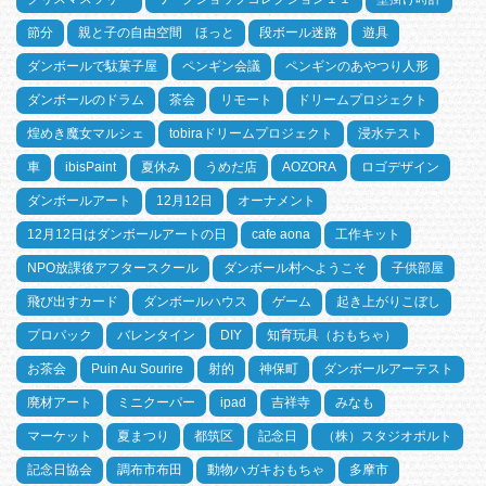
節分
親と子の自由空間 ほっと
段ボール迷路
遊具
ダンボールで駄菓子屋
ペンギン会議
ペンギンのあやつり人形
ダンボールのドラム
茶会
リモート
ドリームプロジェクト
煌めき魔女マルシェ
tobiraドリームプロジェクト
浸水テスト
車
ibisPaint
夏休み
うめだ店
AOZORA
ロゴデザイン
ダンボールアート
12月12日
オーナメント
12月12日はダンボールアートの日
cafe aona
工作キット
NPO放課後アフタースクール
ダンボール村へようこそ
子供部屋
飛び出すカード
ダンボールハウス
ゲーム
起き上がりこぼし
プロパック
バレンタイン
DIY
知育玩具（おもちゃ）
お茶会
Puin Au Sourire
射的
神保町
ダンボールアーテスト
廃材アート
ミニクーパー
ipad
吉祥寺
みなも
マーケット
夏まつり
都筑区
記念日
（株）スタジオポルト
記念日協会
調布市布田
動物ハガキおもちゃ
多摩市