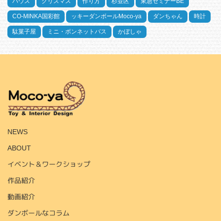
ハウス
クリスマス
作り方
杉並区
東急セミナーBE
CO-MINKA国彩館
ッキーダンボールMoco-ya
ダンちゃん
時計
駄菓子屋
ミニ・ボンネットバス
かぼしゃ
HOME
NEWS
ABOUT
イベント＆ワークショップ
作品紹介
動画紹介
ダンボールなコラム