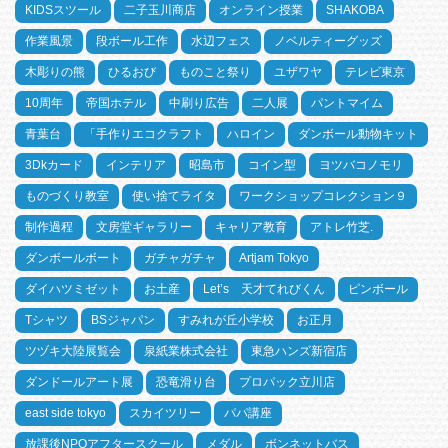
KIDSスツール
二子玉川商店
オンライン授業
SHAKOBA
作業風景
段ボール工作
水辺フェス
ノベルティーグッズ
木彫りの熊
ひるおび
ものこと祭り
ユザワヤ
テレビ東京
10周年
帝国ホテル
中刷り広告
二人展
パントマイム
青葉台
「手作りエコクラフト
ハロイン
ダンボール動物キット
3Dkカード
インテリア
昭島市
コイン型
ヨツバコノモリ
ものづくり教室
使い捨てライタ
ワークショップコレクション９
制作過程
文房堂ギャラリー
キャリア教育
アトレ竹芝.
ダンボールボート
ガチャガチャ
Artjam Tokyo
ダイハツミゼット
お土産
Let’s 天才てれびくん
ピンボール
Tシャツ
BSジャパン
すみれが丘小学校
お正月
ツヅキ大陸展覧会
泉紙業株式会社
東急ハンズ新宿店
ダンドールアート展
恐竜滑り台
プロパック立川店
east side tokyo
スカイツリー
パパ講座
放課後NPOアフタースクール
メダル
ボンネットバス