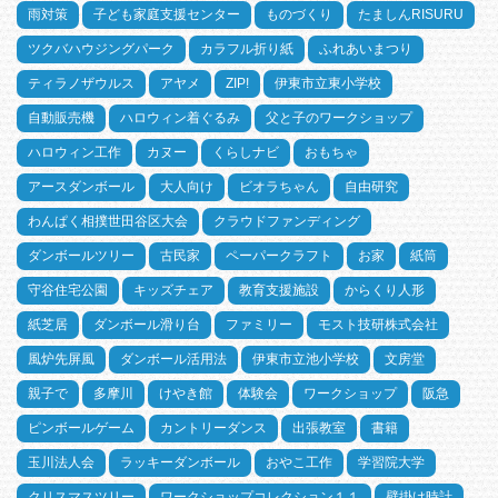
雨対策
子ども家庭支援センター
ものづくり
たましんRISURU
ツクバハウジングパーク
カラフル折り紙
ふれあいまつり
ティラノザウルス
アヤメ
ZIP!
伊東市立東小学校
自動販売機
ハロウィン着ぐるみ
父と子のワークショップ
ハロウィン工作
カヌー
くらしナビ
おもちゃ
アースダンボール
大人向け
ビオラちゃん
自由研究
わんぱく相撲世田谷区大会
クラウドファンディング
ダンボールツリー
古民家
ペーパークラフト
お家
紙筒
守谷住宅公園
キッズチェア
教育支援施設
からくり人形
紙芝居
ダンボール滑り台
ファミリー
モスト技研株式会社
風炉先屏風
ダンボール活用法
伊東市立池小学校
文房堂
親子で
多摩川
けやき館
体験会
ワークショップ
阪急
ピンボールゲーム
カントリーダンス
出張教室
書籍
玉川法人会
ラッキーダンボール
おやこ工作
学習院大学
クリスマスツリー
ワークショップコレクション１１
壁掛け時計