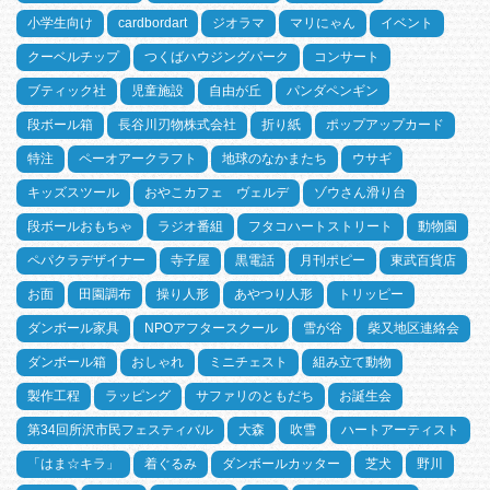
小学生向け
cardbordart
ジオラマ
マリにゃん
イベント
クーベルチップ
つくばハウジングパーク
コンサート
ブティック社
児童施設
自由が丘
パンダペンギン
段ボール箱
長谷川刃物株式会社
折り紙
ポップアップカード
特注
ペーオアークラフト
地球のなかまたち
ウサギ
キッズスツール
おやこカフェ ヴェルデ
ゾウさん滑り台
段ボールおもちゃ
ラジオ番組
フタコハートストリート
動物園
ペパクラデザイナー
寺子屋
黒電話
月刊ポピー
東武百貨店
お面
田園調布
操り人形
あやつり人形
トリッピー
ダンボール家具
NPOアフタースクール
雪が谷
柴又地区連絡会
ダンボール箱
おしゃれ
ミニチェスト
組み立て動物
製作工程
ラッピング
サファリのともだち
お誕生会
第34回所沢市民フェスティバル
大森
吹雪
ハートアーティスト
「はま☆キラ」
着ぐるみ
ダンボールカッター
芝犬
野川