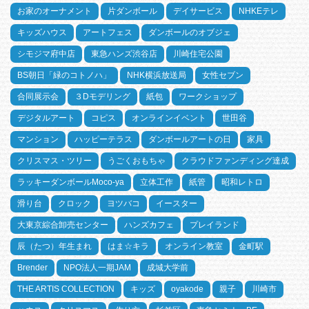
お家のオーナメント
片ダンボール
デイサービス
NHKEテレ
キッズハウス
アートフェス
ダンボールのオブジェ
シモジマ府中店
東急ハンズ渋谷店
川崎住宅公園
BS朝日「緑のコトノハ」
NHK横浜放送局
女性セブン
合同展示会
３Dモデリング
紙包
ワークショップ
デジタルアート
コピス
オンラインイベント
世田谷
マンション
ハッピーテラス
ダンボールアートの日
家具
クリスマス・ツリー
うごくおもちゃ
クラウドファンディング達成
ラッキーダンボールMoco-ya
立体工作
紙管
昭和レトロ
滑り台
クロック
ヨツバコ
イースター
大東京綜合卸売センター
ハンズカフェ
プレイランド
辰（たつ）年生まれ
はま☆キラ
オンライン教室
金町駅
Brender
NPO法人一期JAM
成城大学前
THE ARTIS COLLECTION
キッズ
oyakode
親子
川崎市