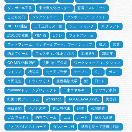
ダンボール工作
東大島文化センター
恐竜アスレチック
こどもの日
ペンダントライト
ダンボールアーティスト
NITTOH通信
二子玉川カヌー部
シューティング
3Dクラフト
志のぶ幼稚園
招き猫
Eテレ
フォトフレーム
フォトフレーム、ダンボールアート、ワークショップ
職人
式典
的あてゲーム
フェスティバルあさひの
工場見学
20周年
CO-MINKA国際館
浜田山住宅公園
ワークショップコレクション
シモジマ
機関車
北市民プラザ
テーブル
立川
ポスト
市民先生
ドラムづくり
慶應義塾大学
鯉
日テレ
oyakodeドリームプロジェクト
日東エネルギー
オヤコデ参加
町田市民フォーラム
workshop
TAMAGAWABRWE
民芸品
毎日新聞
子どもの本
世田谷代田
絵本
公開制作
ゴムでっぽう
的当てゲーム
エコ
ハート
昭和の建築
「とびだすポストカード
ダンボール村
紙筒を使って壁掛け時計