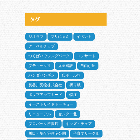
タグ
ジオラマ
マリにゃん
イベント
クーベルチップ
つくばハウジングパーク
コンサート
ブティック社
児童施設
自由が丘
パンダペンギン
段ボール箱
長谷川刃物株式会社
折り紙
ポップアップカード
特注
イーストサイドトーキョー
リニューアル
センター北
プロパック所沢店
キッズ・チェア
川口・鳩ケ谷住宅公園
子育てサークル