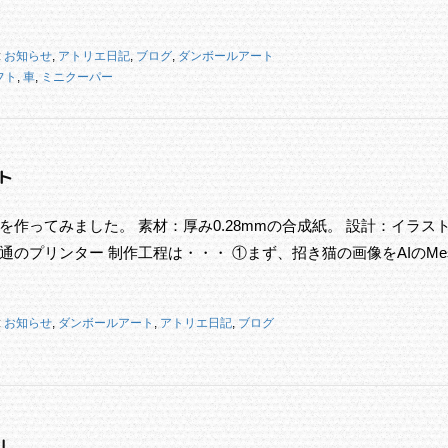
:
お知らせ
,
アトリエ日記
,
ブログ
,
ダンボールアート
フト
,
車
,
ミニクーパー
ト
作ってみました。 素材：厚み0.28mmの合成紙。 設計：イラス
のプリンター 制作工程は・・・ ①まず、招き猫の画像をAIのMes
:
お知らせ
,
ダンボールアート
,
アトリエ日記
,
ブログ
」