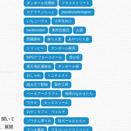
ダンボール活用術
フタコストリート
カナマチぷらっと
pepakuradesiigner
いちごハウス
小学生向け
cardbordart
東武百貨店
お面
田園調布
操り人形
あやつり人形
トリッピー
ダンボール家具
NPOアフタースクール
雪が谷
柴又地区連絡会
ダンボール箱
おしゃれ
ミニチェスト
組み立て動物
製作工程
ペーオアークラフト
地球のなかまたち
ウサギ
キッズスツール
おやこカフェ ヴェルデ
、聞いて
ゾウさん滑り台
段ボールおもちゃ
は、展開
ラジオ番組
フタコハートストリート