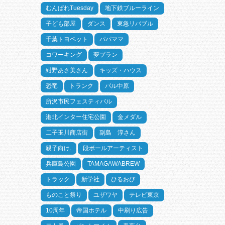
むんぱれTuesday
地下鉄ブルーライン
子ども部屋
ダンス
東急リバブル
千葉トヨペット
パパママ
コワーキング
夢プラン
紺野あさ美さん
キッズ・ハウス
恐竜
トランク
パル中原
所沢市民フェスティバル
港北インター住宅公園
金メダル
二子玉川商店街
副島 淳さん
親子向け.
段ボールアーティスト
兵庫島公園
TAMAGAWABREW
トラック
新学社
ひるおび
ものこと祭り
ユザワヤ
テレビ東京
10周年
帝国ホテル
中刷り広告