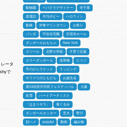
動物園
ペパクラデザイナー
寺子屋
黒電話
月刊ポピー
ハロウィン
船橋
伊東マリンタウン
お祭り
パンダ
守谷住宅園
天現寺ホール
ダンボールおもちゃ
New York
スツール
北野小学校
子育て応援
カラーダンボール
浅草橋
ヒツジ
トレータ
手のひらラケット
ラッピング
hyで
サファリのともだち
お誕生会
第34回所沢市民フェスティバル
大森
吹雪
ハートアーティスト
「はま☆キラ」
着ぐるみ
ダンボールカッター
芝犬
野川
顔ハメ
popyful
動画
編み物