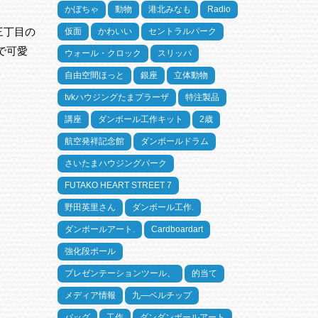
かぼちゃ
動物
港北みなも
Radio
三丁目の
仮面
かわいい
セントラルパーク
で可愛
ウォール・クロック
スリッパ
自由空間ほっと
銀座
立体動物
tvkハウジングたまプラーザ
特注製品
講座
ダンボール工作キット
2歳
航空発祥記念館
ダンボールドラム
さいたまハウジングパーク
FUTAKO HEART STREET 7
野田英里さん
ダンボール工作.
ダンボールアート.
Cardboardart
強化段ボール
プレゼンテーションツール、
的当て
メディア情報
九―ベルチップ
バッグ
工作
ダンダンボールアート