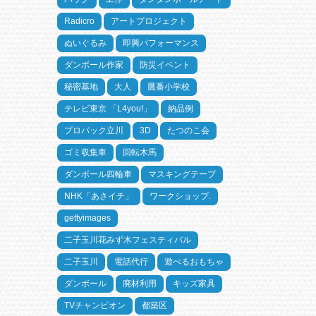
Radicro
アートプロジェクト
ぬいぐるみ
即興パフォーマンス
ダンボール作家
防災イベント
秘密基地
大人
鷹番小学校
テレビ東京 「L4you!」
納品例
プロパック立川
3D
たつのこ会
ゴミ収集車
回転木馬
ダンボール四輪車
マスキングテープ
NHK「あさイチ」
ワークショップ.
gettyimages
二子玉川花みず木フェスティバル
二子玉川
電話代行
遊べるおもちゃ
ダンボール
廃材利用
キッズ家具
TVチャンピオン
都築区