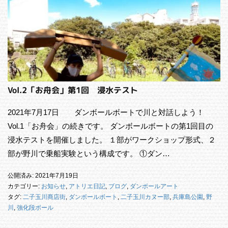
Vol.2「お舟会」第1回 浸水テスト
2021年7月17日 ダンボールボートで川と対話しよう！
Vol.1「お舟会」の続きです。 ダンボールボートの第1回目の
浸水テストを開催しました。 １部がワークショップ形式、２
部が野川で乗船実験という構成です。 ①ダン…
公開済み: 2021年7月19日
カテゴリー:
お知らせ
,
アトリエ日記
,
ブログ
,
ダンボールアート
タグ:
二子玉川商店街
,
ダンボールボート
,
二子玉川カヌー部
,
兵庫島公園
,
野
川
,
強化段ボール