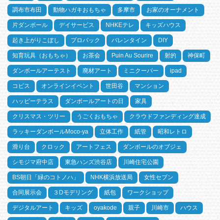
調布市布田
動物ハガキおもちゃ
多摩市
お家のオーナメント
片ダンボール
デイサービス
NHKEテレ
キッズハウス
起き上がりこぼし
プロパック
バレンタイン
DIY
知育玩具（おもちゃ）
お茶会
Puin Au Sourire
射的
神保町
ダンボールアーテスト
廃材アート
ミニクーパー
ipad
コピス
オンラインイベント
世田谷
マンション
ハッピーテラス
ダンボールアートの日
家具
クリスマス・ツリー
うごくおもちゃ
クラウドファンディング達成
ラッキーダンボールMoco-ya
立体工作
紙管
昭和レトロ
滑り台
クロック
アートフェス
ダンボールのオブジェ
シモジマ府中店
東急ハンズ渋谷店
川崎住宅公園
BS朝日「緑のコトノハ」
NHK横浜放送局
女性セブン
合同展示会
３Dモデリング
紙包
ワークショップ
デジタルアート
キッズ
oyakode
親子
川崎市
ハウス