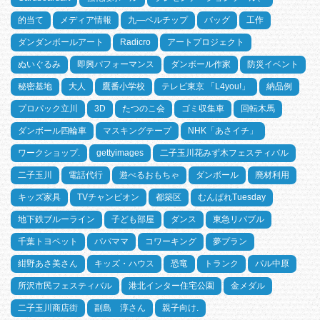
的当て
メディア情報
九―ベルチップ
バッグ
工作
ダンダンボールアート
Radicro
アートプロジェクト
ぬいぐるみ
即興パフォーマンス
ダンボール作家
防災イベント
秘密基地
大人
鷹番小学校
テレビ東京 「L4you!」
納品例
プロパック立川
3D
たつのこ会
ゴミ収集車
回転木馬
ダンボール四輪車
マスキングテープ
NHK「あさイチ」
ワークショップ.
gettyimages
二子玉川花みず木フェスティバル
二子玉川
電話代行
遊べるおもちゃ
ダンボール
廃材利用
キッズ家具
TVチャンピオン
都築区
むんぱれTuesday
地下鉄ブルーライン
子ども部屋
ダンス
東急リバブル
千葉トヨペット
パパママ
コワーキング
夢プラン
紺野あさ美さん
キッズ・ハウス
恐竜
トランク
パル中原
所沢市民フェスティバル
港北インター住宅公園
金メダル
二子玉川商店街
副島 淳さん
親子向け.