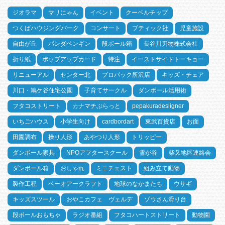
ジオラマ
マリにゃん
イベント
クーベルチップ
つくばハウジングパーク
コンサート
ブティック社
児童施設
自由が丘
パンダペンギン
段ボール箱
長谷川刃物株式会社
折り紙
ポップアップカード
特注
イーストサイドトーキョー
リニューアル
センター北
プロパック所沢店
キッズ・チェア
川口・鳩ケ谷住宅公園
子育てサークル
ダンボール活用術
フタコストリート
カナマチぷらっと
pepakuradesiigner
いちごハウス
小学生向け
cardbordart
東武百貨店
お面
田園調布
操り人形
あやつり人形
トリッピー
ダンボール家具
NPOアフタースクール
雪が谷
柴又地区連絡会
ダンボール箱
おしゃれ
ミニチェスト
組み立て動物
製作工程
ペーオアークラフト
地球のなかまたち
ウサギ
キッズスツール
おやこカフェ ヴェルデ
ゾウさん滑り台
段ボールおもちゃ
ラジオ番組
フタコハートストリート
動物園