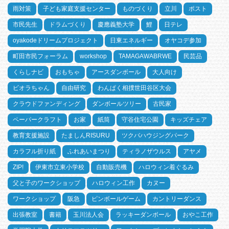
雨対策
子ども家庭支援センター
ものづくり
立川
ポスト
市民先生
ドラムづくり
慶應義塾大学
鯉
日テレ
oyakodeドリームプロジェクト
日東エネルギー
オヤコデ参加
町田市民フォーラム
workshop
TAMAGAWABRWE
民芸品
くらしナビ
おもちゃ
アースダンボール
大人向け
ビオラちゃん
自由研究
わんぱく相撲世田谷区大会
クラウドファンディング
ダンボールツリー
古民家
ペーパークラフト
お家
紙筒
守谷住宅公園
キッズチェア
教育支援施設
たましんRISURU
ツクバハウジングパーク
カラフル折り紙
ふれあいまつり
ティラノザウルス
アヤメ
ZIP!
伊東市立東小学校
自動販売機
ハロウィン着ぐるみ
父と子のワークショップ
ハロウィン工作
カヌー
ワークショップ
阪急
ピンボールゲーム
カントリーダンス
出張教室
書籍
玉川法人会
ラッキーダンボール
おやこ工作