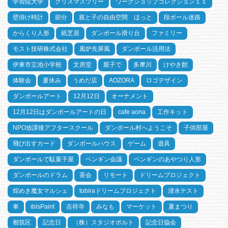
学習院大学
クリスマスツリー
ワークショップコレクション１１
壁掛け時計
節分
親と子の自由空間 ほっと
段ボール迷路
からくり人形
紙芝居
ダンボール滑り台
ファミリー
モスト技研株式会社
風炉先屏風
ダンボール活用法
伊東市立池小学校
文房堂
親子で
多摩川
けやき館
体験会
夏休み
うめだ店
AOZORA
ロゴデザイン
ダンボールアート
12月12日
オーナメント
12月12日はダンボールアートの日
cafe aona
工作キット
NPO放課後アフタースクール
ダンボール村へようこそ
子供部屋
飛び出すカード
ダンボールハウス
ゲーム
遊具
ダンボールで駄菓子屋
ペンギン会議
ペンギンのあやつり人形
ダンボールのドラム
茶会
リモート
ドリームプロジェクト
煌めき魔女マルシェ
tobiraドリームプロジェクト
浸水テスト
車
ibisPaint
吉祥寺
みなも
マーケット
夏まつり
都筑区
記念日
（株）スタジオポルト
記念日協会