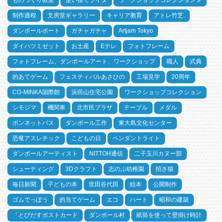
ものづくり教室
使い捨てライタ
ワークショップコレクション９
制作過程
文房堂ギャラリー
キャリア教育
アトレ竹芝.
ダンボールボート
ガチャガチャ
Artjam Tokyo
ダイハツミゼット
お土産
Eテレ
フォトフレーム
フォトフレーム、ダンボールアート、ワークショップ
職人
式典
的あてゲーム
フェスティバルあさひの
工場見学
20周年
CO-MINKA国際館
浜田山住宅公園
ワークショップコレクション
シモジマ
機関車
北市民プラザ
テーブル
メダル
ボンネットバス
ダンボール工作
東大島文化センター
恐竜アスレチック
こどもの日
ペンダントライト
ダンボールアーティスト
NITTOH通信
二子玉川カヌー部
シューティング
3Dクラフト
志のぶ幼稚園
招き猫
毎日新聞
子どもの本
世田谷代田
絵本
公開制作
ゴムでっぽう
的当てゲーム
エコ
ハート
昭和の建築
「とびだすポストカード
ダンボール村
紙筒を使って壁掛け時計