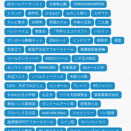
段ボールアーティスト
兵庫島公園
TAMAGAWABREW
トラック
新学社
ひるおび
ものこと祭り
ユザワヤ
テレビ東京
10周年
帝国ホテル
中刷り広告
二人展
パントマイム
青葉台
「手作りエコクラフト
ハロイン
ダンボール動物キット
3Dkカード
インテリア
昭島市
宿題
写真立て
新渡戸文化アフタースクール
廃棄物収集車輛
ゴールデンウィーク
KIDSスツール
二子玉川商店
オンライン授業
SHAKOBA
作業風景
段ボール工作
水辺フェス
ノベルティーグッズ
木彫りの熊
Let’s 天才てれびくん
ピンボール
Tシャツ
BSジャパン
すみれが丘小学校
お正月
ツヅキ大陸展覧会
泉紙業株式会社
東急ハンズ新宿店
ダンドールアート展
恐竜滑り台
プロパック立川店
east side tokyo
スカイツリー
パパ講座
放課後NPOアフタースクール
コイン型
ヨツバコノモリ