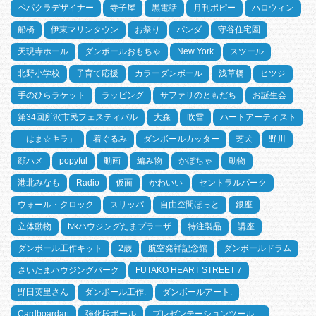
ペパクラデザイナー
寺子屋
黒電話
月刊ポピー
ハロウィン
船橋
伊東マリンタウン
お祭り
パンダ
守谷住宅園
天現寺ホール
ダンボールおもちゃ
New York
スツール
北野小学校
子育て応援
カラーダンボール
浅草橋
ヒツジ
手のひらラケット
ラッピング
サファリのともだち
お誕生会
第34回所沢市民フェスティバル
大森
吹雪
ハートアーティスト
「はま☆キラ」
着ぐるみ
ダンボールカッター
芝犬
野川
顔ハメ
popyful
動画
編み物
かぼちゃ
動物
港北みなも
Radio
仮面
かわいい
セントラルパーク
ウォール・クロック
スリッパ
自由空間ほっと
銀座
立体動物
tvkハウジングたまプラーザ
特注製品
講座
ダンボール工作キット
2歳
航空発祥記念館
ダンボールドラム
さいたまハウジングパーク
FUTAKO HEART STREET 7
野田英里さん
ダンボール工作.
ダンボールアート.
Cardboardart
強化段ボール
プレゼンテーションツール、