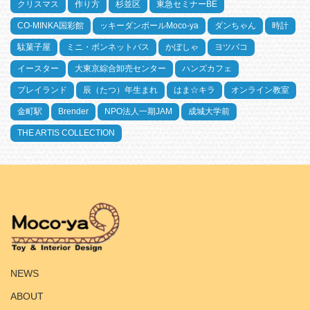
クリスマス
作り方
杉並区
東急セミナーBE
CO-MINKA国彩館
ッキーダンボールMoco-ya
ダンちゃん
時計
駄菓子屋
ミニ・ボンネットバス
かぼしゃ
ヨツバコ
イースター
大東京綜合卸売センター
ハンズカフェ
プレイランド
辰（たつ）年生まれ
はま☆キラ
オンライン教室
金町駅
Brender
NPO法人一期JAM
成城大学前
THE ARTIS COLLECTION
HOME
NEWS
ABOUT