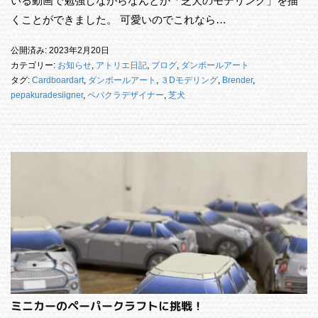
いる動画で勉強しながらなんとか「芝犬のモデリング」を描
くことができました。 可愛いのでこれなら…
公開済み: 2023年2月20日
カテゴリー:
お知らせ
,
アトリエ日記
,
ブログ
,
ダンボールアート
タグ:
Cardboardart
,
ダンボールアート
,
３Dモデリング
,
Brender
,
pepakuradesiigner
,
ペパクラデザイナー
,
芝犬
ミニカーのペーパークラフトに挑戦！