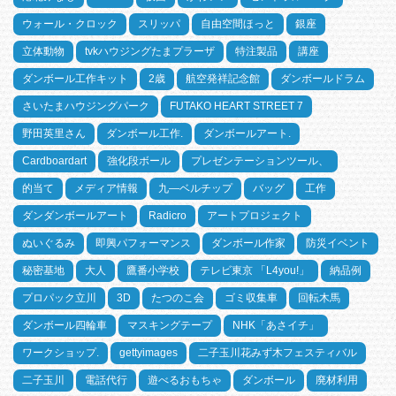
ウォール・クロック
スリッパ
自由空間ほっと
銀座
立体動物
tvkハウジングたまプラーザ
特注製品
講座
ダンボール工作キット
2歳
航空発祥記念館
ダンボールドラム
さいたまハウジングパーク
FUTAKO HEART STREET 7
野田英里さん
ダンボール工作.
ダンボールアート.
Cardboardart
強化段ボール
プレゼンテーションツール、
的当て
メディア情報
九―ベルチップ
バッグ
工作
ダンダンボールアート
Radicro
アートプロジェクト
ぬいぐるみ
即興パフォーマンス
ダンボール作家
防災イベント
秘密基地
大人
鷹番小学校
テレビ東京 「L4you!」
納品例
プロパック立川
3D
たつのこ会
ゴミ収集車
回転木馬
ダンボール四輪車
マスキングテープ
NHK「あさイチ」
ワークショップ.
gettyimages
二子玉川花みず木フェスティバル
二子玉川
電話代行
遊べるおもちゃ
ダンボール
廃材利用