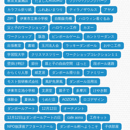
教育支援施設
たましんRISURU
ツクバハウジングパーク
カラフル折り紙
ふれあいまつり
ティラノザウルス
アヤメ
ZIP!
伊東市立東小学校
自動販売機
ハロウィン着ぐるみ
父と子のワークショップ
ハロウィン工作
カヌー
ワークショップ
阪急
ピンボールゲーム
カントリーダンス
出張教室
書籍
玉川法人会
ラッキーダンボール
おやこ工作
学習院大学
クリスマスツリー
ワークショップコレクション１１
壁掛け時計
節分
親と子の自由空間 ほっと
段ボール迷路
からくり人形
紙芝居
ダンボール滑り台
ファミリー
モスト技研株式会社
風炉先屏風
ダンボール活用法
伊東市立池小学校
文房堂
親子で
多摩川
けやき館
体験会
夏休み
うめだ店
AOZORA
ロゴデザイン
ダンボールアート
12月12日
オーナメント
12月12日はダンボールアートの日
cafe aona
工作キット
NPO放課後アフタースクール
ダンボール村へようこそ
子供部屋