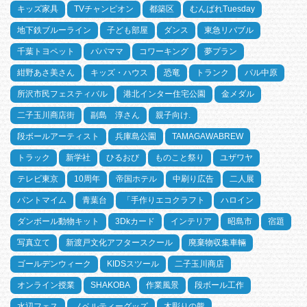
キッズ家具
TVチャンピオン
都築区
むんぱれTuesday
地下鉄ブルーライン
子ども部屋
ダンス
東急リバブル
千葉トヨペット
パパママ
コワーキング
夢プラン
紺野あさ美さん
キッズ・ハウス
恐竜
トランク
パル中原
所沢市民フェスティバル
港北インター住宅公園
金メダル
二子玉川商店街
副島 淳さん
親子向け.
段ボールアーティスト
兵庫島公園
TAMAGAWABREW
トラック
新学社
ひるおび
ものこと祭り
ユザワヤ
テレビ東京
10周年
帝国ホテル
中刷り広告
二人展
パントマイム
青葉台
「手作りエコクラフト
ハロイン
ダンボール動物キット
3Dkカード
インテリア
昭島市
宿題
写真立て
新渡戸文化アフタースクール
廃棄物収集車輛
ゴールデンウィーク
KIDSスツール
二子玉川商店
オンライン授業
SHAKOBA
作業風景
段ボール工作
水辺フェス
ノベルティーグッズ
木彫りの熊