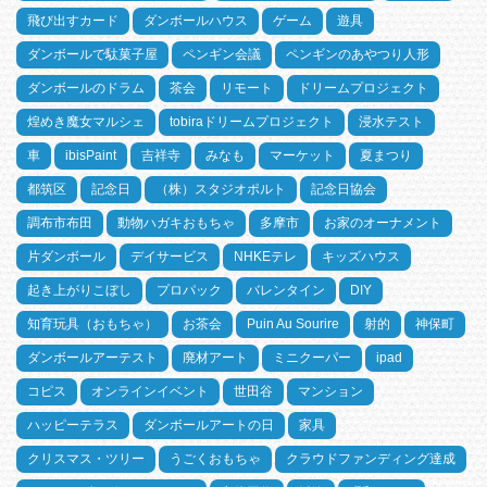
飛び出すカード
ダンボールハウス
ゲーム
遊具
ダンボールで駄菓子屋
ペンギン会議
ペンギンのあやつり人形
ダンボールのドラム
茶会
リモート
ドリームプロジェクト
煌めき魔女マルシェ
tobiraドリームプロジェクト
浸水テスト
車
ibisPaint
吉祥寺
みなも
マーケット
夏まつり
都筑区
記念日
（株）スタジオポルト
記念日協会
調布市布田
動物ハガキおもちゃ
多摩市
お家のオーナメント
片ダンボール
デイサービス
NHKEテレ
キッズハウス
起き上がりこぼし
プロパック
バレンタイン
DIY
知育玩具（おもちゃ）
お茶会
Puin Au Sourire
射的
神保町
ダンボールアーテスト
廃材アート
ミニクーパー
ipad
コピス
オンラインイベント
世田谷
マンション
ハッピーテラス
ダンボールアートの日
家具
クリスマス・ツリー
うごくおもちゃ
クラウドファンディング達成