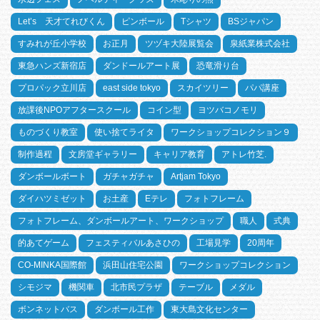
Let’s 天才てれびくん
ピンボール
Tシャツ
BSジャパン
すみれが丘小学校
お正月
ツヅキ大陸展覧会
泉紙業株式会社
東急ハンズ新宿店
ダンドールアート展
恐竜滑り台
プロパック立川店
east side tokyo
スカイツリー
パパ講座
放課後NPOアフタースクール
コイン型
ヨツバコノモリ
ものづくり教室
使い捨てライタ
ワークショップコレクション９
制作過程
文房堂ギャラリー
キャリア教育
アトレ竹芝.
ダンボールボート
ガチャガチャ
Artjam Tokyo
ダイハツミゼット
お土産
Eテレ
フォトフレーム
フォトフレーム、ダンボールアート、ワークショップ
職人
式典
的あてゲーム
フェスティバルあさひの
工場見学
20周年
CO-MINKA国際館
浜田山住宅公園
ワークショップコレクション
シモジマ
機関車
北市民プラザ
テーブル
メダル
ボンネットバス
ダンボール工作
東大島文化センター