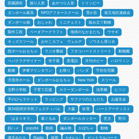
田園調布
操り人形
あやつり人形
トリッピー
ダンボール家具
NPOアフタースクール
雪が谷
柴又地区連絡会
ダンボール箱
おしゃれ
ミニチェスト
組み立て動物
製作工程
ペーオアークラフト
地球のなかまたち
ウサギ
キッズスツール
おやこカフェ ヴェルデ
ゾウさん滑り台
段ボールおもちゃ
ラジオ番組
フタコハートストリート
動物園
ペパクラデザイナー
寺子屋
黒電話
月刊ポピー
ハロウィン
船橋
伊東マリンタウン
お祭り
パンダ
守谷住宅園
天現寺ホール
ダンボールおもちゃ
New York
スツール
北野小学校
子育て応援
カラーダンボール
浅草橋
ヒツジ
手のひらラケット
ラッピング
サファリのともだち
お誕生会
第34回所沢市民フェスティバル
大森
吹雪
ハートアーティスト
「はま☆キラ」
着ぐるみ
ダンボールカッター
芝犬
野川
顔ハメ
popyful
動画
編み物
かぼちゃ
動物
港北みなも
Radio
仮面
かわいい
セントラルパーク