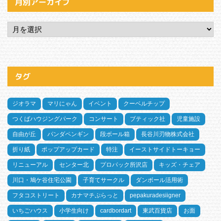
月別アーカイブ
タグ
ジオラマ
マリにゃん
イベント
クーベルチップ
つくばハウジングパーク
コンサート
ブティック社
児童施設
自由が丘
パンダペンギン
段ボール箱
長谷川刃物株式会社
折り紙
ポップアップカード
特注
イーストサイドトーキョー
リニューアル
センター北
プロパック所沢店
キッズ・チェア
川口・鳩ケ谷住宅公園
子育てサークル
ダンボール活用術
フタコストリート
カナマチぷらっと
pepakuradesiigner
いちごハウス
小学生向け
cardbordart
東武百貨店
お面