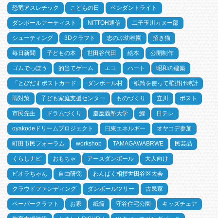
恐竜アスレチック
こどもの日
ペンダントライト
ダンボールアーティスト
NITTOH通信
二子玉川カヌー部
シューティング
3Dクラフト
志のぶ幼稚園
招き猫
毎日新聞
子どもの本
世田谷代田
絵本
公開制作
ゴムでっぽう
的当てゲーム
エコ
ハート
昭和の建築
「とびだすポストカード
ダンボール村
紙筒を使って壁掛け時計
雨対策
子ども家庭支援センター
ものづくり
立川
ポスト
市民先生
ドラムづくり
慶應義塾大学
鯉
日テレ
oyakodeドリームプロジェクト
日東エネルギー
オヤコデ参加
町田市民フォーラム
workshop
TAMAGAWABRWE
民芸品
くらしナビ
おもちゃ
アースダンボール
大人向け
ビオラちゃん
自由研究
わんぱく相撲世田谷区大会
クラウドファンディング
ダンボールツリー
古民家
ペーパークラフト
お家
紙筒
守谷住宅公園
キッズチェア