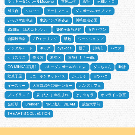
ラッキーダンボールMoco-ya
立体工作
紙管
昭和レトロ
滑り台
クロック
アートフェス
ダンボールのオブジェ
シモジマ府中店
東急ハンズ渋谷店
川崎住宅公園
BS朝日「緑のコトノハ」
NHK横浜放送局
女性セブン
合同展示会
３Dモデリング
紙包
ワークショップ
デジタルアート
キッズ
oyakode
親子
川崎市
ハウス
クリスマス
作り方
杉並区
東急セミナーBE
CO-MINKA国彩館
ッキーダンボールMoco-ya
ダンちゃん
時計
駄菓子屋
ミニ・ボンネットバス
かぼしゃ
ヨツバコ
イースター
大東京綜合卸売センター
ハンズカフェ
プレイランド
辰（たつ）年生まれ
はま☆キラ
オンライン教室
金町駅
Brender
NPO法人一期JAM
成城大学前
THE ARTIS COLLECTION