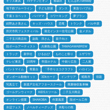
キッズ家具
TVチャンピオン
都築区
むんぱれTuesday
地下鉄ブルーライン
子ども部屋
ダンス
東急リバブル
千葉トヨペット
パパママ
コワーキング
夢プラン
紺野あさ美さん
キッズ・ハウス
恐竜
トランク
パル中原
所沢市民フェスティバル
港北インター住宅公園
金メダル
二子玉川商店街
副島 淳さん
親子向け.
段ボールアーティスト
兵庫島公園
TAMAGAWABREW
トラック
新学社
ひるおび
ものこと祭り
ユザワヤ
テレビ東京
10周年
帝国ホテル
中刷り広告
二人展
パントマイム
青葉台
「手作りエコクラフト
ハロイン
ダンボール動物キット
3Dkカード
インテリア
昭島市
宿題
写真立て
新渡戸文化アフタースクール
廃棄物収集車輛
ゴールデンウィーク
KIDSスツール
二子玉川商店
オンライン授業
SHAKOBA
作業風景
段ボール工作
水辺フェス
ノベルティーグッズ
木彫りの熊