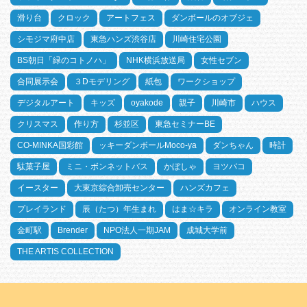
滑り台
クロック
アートフェス
ダンボールのオブジェ
シモジマ府中店
東急ハンズ渋谷店
川崎住宅公園
BS朝日「緑のコトノハ」
NHK横浜放送局
女性セブン
合同展示会
３Dモデリング
紙包
ワークショップ
デジタルアート
キッズ
oyakode
親子
川崎市
ハウス
クリスマス
作り方
杉並区
東急セミナーBE
CO-MINKA国彩館
ッキーダンボールMoco-ya
ダンちゃん
時計
駄菓子屋
ミニ・ボンネットバス
かぼしゃ
ヨツバコ
イースター
大東京綜合卸売センター
ハンズカフェ
プレイランド
辰（たつ）年生まれ
はま☆キラ
オンライン教室
金町駅
Brender
NPO法人一期JAM
成城大学前
THE ARTIS COLLECTION