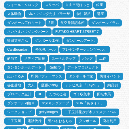
ウォール・クロック
スリッパ
自由空間ほっと
銀座
立体動物
tvkハウジングたまプラーザ
特注製品
講座
ダンボール工作キット
2歳
航空発祥記念館
ダンボールドラム
さいたまハウジングパーク
FUTAKO HEART STREET 7
野田英里さん
ダンボール工作.
ダンボールアート.
Cardboardart
強化段ボール
プレゼンテーションツール、
的当て
メディア情報
九―ベルチップ
バッグ
工作
ダンダンボールアート
Radicro
アートプロジェクト
ぬいぐるみ
即興パフォーマンス
ダンボール作家
防災イベント
秘密基地
大人
鷹番小学校
テレビ東京 「L4you!」
納品例
プロパック立川
3D
たつのこ会
ゴミ収集車
回転木馬
ダンボール四輪車
マスキングテープ
NHK「あさイチ」
ワークショップ.
gettyimages
二子玉川花みず木フェスティバル
二子玉川
電話代行
遊べるおもちゃ
ダンボール
廃材利用