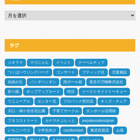
タグ
ジオラマ
マリにゃん
イベント
クーベルチップ
つくばハウジングパーク
コンサート
ブティック社
児童施設
自由が丘
パンダペンギン
段ボール箱
長谷川刃物株式会社
折り紙
ポップアップカード
特注
イーストサイドトーキョー
リニューアル
センター北
プロパック所沢店
キッズ・チェア
川口・鳩ケ谷住宅公園
子育てサークル
ダンボール活用術
フタコストリート
カナマチぷらっと
pepakuradesiigner
いちごハウス
小学生向け
cardbordart
東武百貨店
お面
田園調布
操り人形
あやつり人形
トリッピー