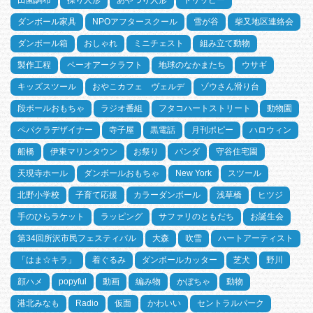
ダンボール家具
NPOアフタースクール
雪が谷
柴又地区連絡会
ダンボール箱
おしゃれ
ミニチェスト
組み立て動物
製作工程
ペーオアークラフト
地球のなかまたち
ウサギ
キッズスツール
おやこカフェ ヴェルデ
ゾウさん滑り台
段ボールおもちゃ
ラジオ番組
フタコハートストリート
動物園
ペパクラデザイナー
寺子屋
黒電話
月刊ポピー
ハロウィン
船橋
伊東マリンタウン
お祭り
パンダ
守谷住宅園
天現寺ホール
ダンボールおもちゃ
New York
スツール
北野小学校
子育て応援
カラーダンボール
浅草橋
ヒツジ
手のひらラケット
ラッピング
サファリのともだち
お誕生会
第34回所沢市民フェスティバル
大森
吹雪
ハートアーティスト
「はま☆キラ」
着ぐるみ
ダンボールカッター
芝犬
野川
顔ハメ
popyful
動画
編み物
かぼちゃ
動物
港北みなも
Radio
仮面
かわいい
セントラルパーク