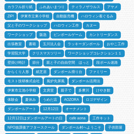
カラフル折り紙
ふれあいまつり
ティラノザウルス
アヤメ
ZIP!
伊東市立東小学校
自動販売機
ハロウィン着ぐるみ
父と子のワークショップ
ハロウィン工作
カヌー
ワークショップ
阪急
ピンボールゲーム
カントリーダンス
出張教室
書籍
玉川法人会
ラッキーダンボール
おやこ工作
学習院大学
クリスマスツリー
ワークショップコレクション１１
壁掛け時計
節分
親と子の自由空間 ほっと
段ボール迷路
からくり人形
紙芝居
ダンボール滑り台
ファミリー
モスト技研株式会社
風炉先屏風
ダンボール活用法
伊東市立池小学校
文房堂
親子で
多摩川
けやき館
体験会
夏休み
うめだ店
AOZORA
ロゴデザイン
ダンボールアート
12月12日
オーナメント
12月12日はダンボールアートの日
cafe aona
工作キット
NPO放課後アフタースクール
ダンボール村へようこそ
子供部屋