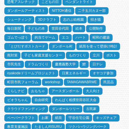
恐竜アスレチック
こどもの日
ペンダントライト
ダンボールアーティスト
NITTOH通信
二子玉川カヌー部
シューティング
3Dクラフト
志のぶ幼稚園
招き猫
毎日新聞
子どもの本
世田谷代田
絵本
公開制作
ゴムでっぽう
的当てゲーム
エコ
ハート
昭和の建築
「とびだすポストカード
ダンボール村
紙筒を使って壁掛け時計
雨対策
子ども家庭支援センター
ものづくり
立川
ポスト
市民先生
ドラムづくり
慶應義塾大学
鯉
日テレ
oyakodeドリームプロジェクト
日東エネルギー
オヤコデ参加
町田市民フォーラム
workshop
TAMAGAWABRWE
民芸品
くらしナビ
おもちゃ
アースダンボール
大人向け
ビオラちゃん
自由研究
わんぱく相撲世田谷区大会
クラウドファンディング
ダンボールツリー
古民家
ペーパークラフト
お家
紙筒
守谷住宅公園
キッズチェア
教育支援施設
たましんRISURU
ツクバハウジングパーク