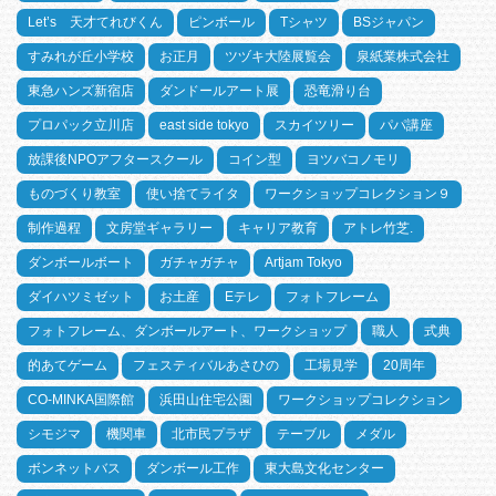
Let’s 天才てれびくん
ピンボール
Tシャツ
BSジャパン
すみれが丘小学校
お正月
ツヅキ大陸展覧会
泉紙業株式会社
東急ハンズ新宿店
ダンドールアート展
恐竜滑り台
プロパック立川店
east side tokyo
スカイツリー
パパ講座
放課後NPOアフタースクール
コイン型
ヨツバコノモリ
ものづくり教室
使い捨てライタ
ワークショップコレクション９
制作過程
文房堂ギャラリー
キャリア教育
アトレ竹芝.
ダンボールボート
ガチャガチャ
Artjam Tokyo
ダイハツミゼット
お土産
Eテレ
フォトフレーム
フォトフレーム、ダンボールアート、ワークショップ
職人
式典
的あてゲーム
フェスティバルあさひの
工場見学
20周年
CO-MINKA国際館
浜田山住宅公園
ワークショップコレクション
シモジマ
機関車
北市民プラザ
テーブル
メダル
ボンネットバス
ダンボール工作
東大島文化センター