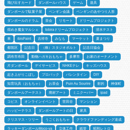
飛び出すカード
ダンボールハウス
ゲーム
遊具
ダンボールで駄菓子屋
ペンギン会議
ペンギンのあやつり人形
ダンボールのドラム
茶会
リモート
ドリームプロジェクト
煌めき魔女マルシェ
tobiraドリームプロジェクト
浸水テスト
車
ibisPaint
吉祥寺
みなも
マーケット
夏まつり
都筑区
記念日
（株）スタジオポルト
記念日協会
調布市布田
動物ハガキおもちゃ
多摩市
お家のオーナメント
片ダンボール
デイサービス
NHKEテレ
キッズハウス
起き上がりこぼし
プロパック
バレンタイン
DIY
知育玩具（おもちゃ）
お茶会
Puin Au Sourire
射的
神保町
ダンボールアーテスト
廃材アート
ミニクーパー
ipad
コピス
オンラインイベント
世田谷
マンション
ハッピーテラス
ダンボールアートの日
家具
クリスマス・ツリー
うごくおもちゃ
クラウドファンディング達成
ラッキーダンボールMoco-ya
立体工作
紙管
昭和レトロ