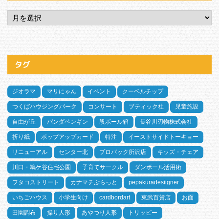
タグ
ジオラマ
マリにゃん
イベント
クーベルチップ
つくばハウジングパーク
コンサート
ブティック社
児童施設
自由が丘
パンダペンギン
段ボール箱
長谷川刃物株式会社
折り紙
ポップアップカード
特注
イーストサイドトーキョー
リニューアル
センター北
プロパック所沢店
キッズ・チェア
川口・鳩ケ谷住宅公園
子育てサークル
ダンボール活用術
フタコストリート
カナマチぷらっと
pepakuradesiigner
いちごハウス
小学生向け
cardbordart
東武百貨店
お面
田園調布
操り人形
あやつり人形
トリッピー