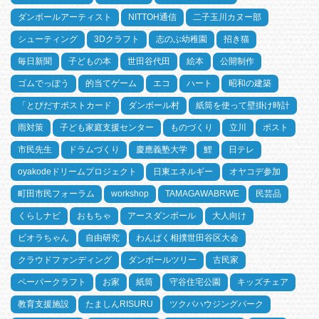
ダンボールアーティスト
NITTOH通信
二子玉川カヌー部
シューティング
3Dクラフト
志のぶ幼稚園
招き猫
毎日新聞
子どもの本
世田谷代田
絵本
公開制作
ゴムでっぽう
的当てゲーム
エコ
ハート
昭和の建築
「とびだすポストカード
ダンボール村
紙筒を使って壁掛け時計
雨対策
子ども家庭支援センター
ものづくり
立川
ポスト
市民先生
ドラムづくり
慶應義塾大学
鯉
日テレ
oyakodeドリームプロジェクト
日東エネルギー
オヤコデ参加
町田市民フォーラム
workshop
TAMAGAWABRWE
民芸品
くらしナビ
おもちゃ
アースダンボール
大人向け
ビオラちゃん
自由研究
わんぱく相撲世田谷区大会
クラウドファンディング
ダンボールツリー
古民家
ペーパークラフト
お家
紙筒
守谷住宅公園
キッズチェア
教育支援施設
たましんRISURU
ツクバハウジングパーク