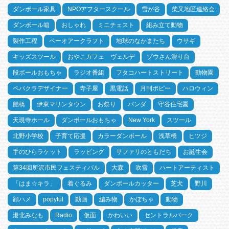
ダンボール家具
NPOアフタースクール
雪が谷
柴又地区連絡会
ダンボール箱
おしゃれ
ミニチェスト
組み立て動物
製作工程
ペーオアークラフト
地球のなかまたち
ウサギ
キッズスツール
おやこカフェ ヴェルデ
ゾウさん滑り台
段ボールおもちゃ
ラジオ番組
フタコハートストリート
動物園
ペパクラデザイナー
寺子屋
黒電話
月刊ポピー
ハロウィン
船橋
伊東マリンタウン
お祭り
パンダ
守谷住宅園
天現寺ホール
ダンボールおもちゃ
New York
スツール
北野小学校
子育て応援
カラーダンボール
浅草橋
ヒツジ
手のひらラケット
ラッピング
サファリのともだち
お誕生会
第34回所沢市民フェスティバル
大森
吹雪
ハートアーティスト
「はま☆キラ」
着ぐるみ
ダンボールカッター
芝犬
野川
顔ハメ
popyful
動画
編み物
かぼちゃ
動物
港北みなも
Radio
仮面
かわいい
セントラルパーク