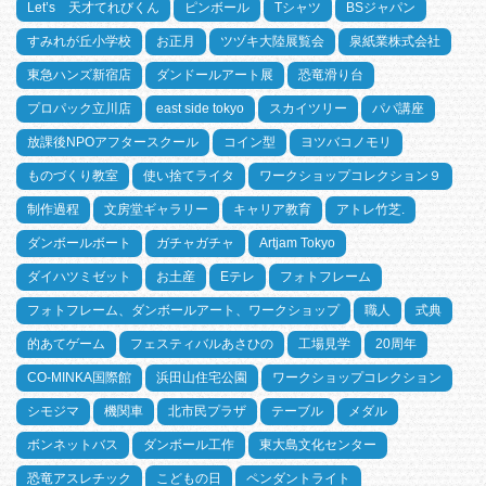
Let’s 天才てれびくん
ピンボール
Tシャツ
BSジャパン
すみれが丘小学校
お正月
ツヅキ大陸展覧会
泉紙業株式会社
東急ハンズ新宿店
ダンドールアート展
恐竜滑り台
プロパック立川店
east side tokyo
スカイツリー
パパ講座
放課後NPOアフタースクール
コイン型
ヨツバコノモリ
ものづくり教室
使い捨てライタ
ワークショップコレクション９
制作過程
文房堂ギャラリー
キャリア教育
アトレ竹芝.
ダンボールボート
ガチャガチャ
Artjam Tokyo
ダイハツミゼット
お土産
Eテレ
フォトフレーム
フォトフレーム、ダンボールアート、ワークショップ
職人
式典
的あてゲーム
フェスティバルあさひの
工場見学
20周年
CO-MINKA国際館
浜田山住宅公園
ワークショップコレクション
シモジマ
機関車
北市民プラザ
テーブル
メダル
ボンネットバス
ダンボール工作
東大島文化センター
恐竜アスレチック
こどもの日
ペンダントライト