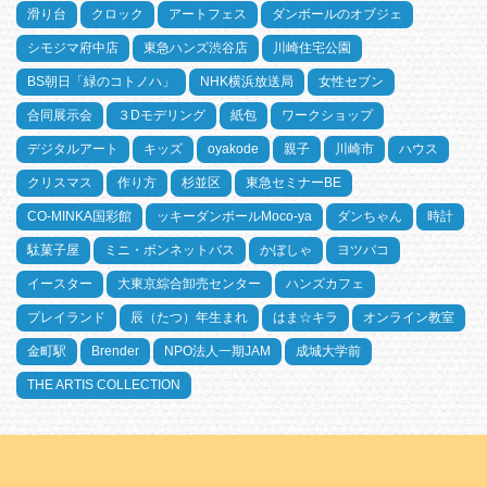
滑り台
クロック
アートフェス
ダンボールのオブジェ
シモジマ府中店
東急ハンズ渋谷店
川崎住宅公園
BS朝日「緑のコトノハ」
NHK横浜放送局
女性セブン
合同展示会
３Dモデリング
紙包
ワークショップ
デジタルアート
キッズ
oyakode
親子
川崎市
ハウス
クリスマス
作り方
杉並区
東急セミナーBE
CO-MINKA国彩館
ッキーダンボールMoco-ya
ダンちゃん
時計
駄菓子屋
ミニ・ボンネットバス
かぼしゃ
ヨツバコ
イースター
大東京綜合卸売センター
ハンズカフェ
プレイランド
辰（たつ）年生まれ
はま☆キラ
オンライン教室
金町駅
Brender
NPO法人一期JAM
成城大学前
THE ARTIS COLLECTION