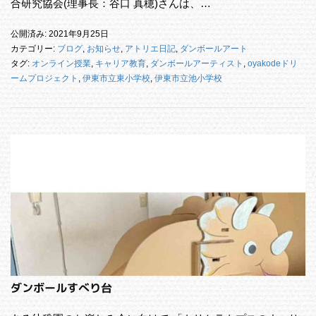
合研究協会(理事長：谷口 真穂)さんは、…
公開済み: 2021年9月25日
カテゴリー:
ブログ
,
お知らせ
,
アトリエ日記
,
ダンボールアート
タグ:
オンライン授業
,
キャリア教育
,
ダンボールアーティスト
,
oyakodeドリ
ームプロジェクト
,
伊東市立東小学校
,
伊東市立池小学校
ダンボールすべり台