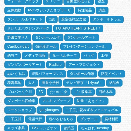
ウォール・クロック
スリッパ
自由空間ほっと
銀座
立体動物
tvkハウジングたまプラーザ
特注製品
講座
ダンボール工作キット
2歳
航空発祥記念館
ダンボールドラム
さいたまハウジングパーク
FUTAKO HEART STREET 7
野田英里さん
ダンボール工作.
ダンボールアート.
Cardboardart
強化段ボール
プレゼンテーションツール、
的当て
メディア情報
九―ベルチップ
バッグ
工作
ダンダンボールアート
Radicro
アートプロジェクト
ぬいぐるみ
即興パフォーマンス
ダンボール作家
防災イベント
秘密基地
大人
鷹番小学校
テレビ東京 「L4you!」
納品例
プロパック立川
3D
たつのこ会
ゴミ収集車
回転木馬
ダンボール四輪車
マスキングテープ
NHK「あさイチ」
ワークショップ.
gettyimages
二子玉川花みず木フェスティバル
二子玉川
電話代行
遊べるおもちゃ
ダンボール
廃材利用
キッズ家具
TVチャンピオン
都築区
むんぱれTuesday