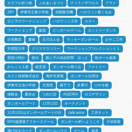
カラフル折り紙
ふれあいまつり
ティラノザウルス
アヤメ
ZIP!
伊東市立東小学校
自動販売機
ハロウィン着ぐるみ
父と子のワークショップ
ハロウィン工作
カヌー
ワークショップ
阪急
ピンボールゲーム
カントリーダンス
出張教室
書籍
玉川法人会
ラッキーダンボール
おやこ工作
学習院大学
クリスマスツリー
ワークショップコレクション１１
壁掛け時計
節分
親と子の自由空間 ほっと
段ボール迷路
からくり人形
紙芝居
ダンボール滑り台
ファミリー
モスト技研株式会社
風炉先屏風
ダンボール活用法
伊東市立池小学校
文房堂
親子で
多摩川
けやき館
体験会
夏休み
うめだ店
AOZORA
ロゴデザイン
ダンボールアート
12月12日
オーナメント
12月12日はダンボールアートの日
cafe aona
工作キット
NPO放課後アフタースクール
ダンボール村へようこそ
子供部屋
飛び出すカード
ダンボールハウス
ゲーム
遊具