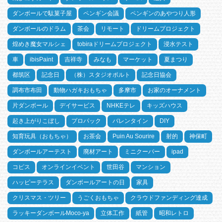
ダンボールで駄菓子屋
ペンギン会議
ペンギンのあやつり人形
ダンボールのドラム
茶会
リモート
ドリームプロジェクト
煌めき魔女マルシェ
tobiraドリームプロジェクト
浸水テスト
車
ibisPaint
吉祥寺
みなも
マーケット
夏まつり
都筑区
記念日
（株）スタジオポルト
記念日協会
調布市布田
動物ハガキおもちゃ
多摩市
お家のオーナメント
片ダンボール
デイサービス
NHKEテレ
キッズハウス
起き上がりこぼし
プロパック
バレンタイン
DIY
知育玩具（おもちゃ）
お茶会
Puin Au Sourire
射的
神保町
ダンボールアーテスト
廃材アート
ミニクーパー
ipad
コピス
オンラインイベント
世田谷
マンション
ハッピーテラス
ダンボールアートの日
家具
クリスマス・ツリー
うごくおもちゃ
クラウドファンディング達成
ラッキーダンボールMoco-ya
立体工作
紙管
昭和レトロ