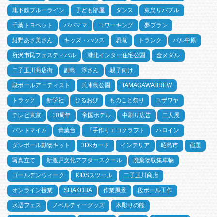
地下鉄ブルーライン
子ども部屋
ダンス
東急リバブル
千葉トヨペット
パパママ
コワーキング
夢プラン
紺野あさ美さん
キッズ・ハウス
恐竜
トランク
パル中原
所沢市民フェスティバル
港北インター住宅公園
金メダル
二子玉川商店街
副島 淳さん
親子向け.
段ボールアーティスト
兵庫島公園
TAMAGAWABREW
トラック
新学社
ひるおび
ものこと祭り
ユザワヤ
テレビ東京
10周年
帝国ホテル
中刷り広告
二人展
パントマイム
青葉台
「手作りエコクラフト
ハロイン
ダンボール動物キット
3Dkカード
インテリア
昭島市
宿題
写真立て
新渡戸文化アフタースクール
廃棄物収集車輛
ゴールデンウィーク
KIDSスツール
二子玉川商店
オンライン授業
SHAKOBA
作業風景
段ボール工作
水辺フェス
ノベルティーグッズ
木彫りの熊