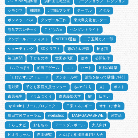
CO-MINKA国際館
浜田山住宅公園
ワークショップコレクション
シモジマ
機関車
北市民プラザ
テーブル
メダル
ボンネットバス
ダンボール工作
東大島文化センター
恐竜アスレチック
こどもの日
ペンダントライト
ダンボールアーティスト
NITTOH通信
二子玉川カヌー部
シューティング
3Dクラフト
志のぶ幼稚園
招き猫
毎日新聞
子どもの本
世田谷代田
絵本
公開制作
ゴムでっぽう
的当てゲーム
エコ
ハート
昭和の建築
「とびだすポストカード
ダンボール村
紙筒を使って壁掛け時計
雨対策
子ども家庭支援センター
ものづくり
立川
ポスト
市民先生
ドラムづくり
慶應義塾大学
鯉
日テレ
oyakodeドリームプロジェクト
日東エネルギー
オヤコデ参加
町田市民フォーラム
workshop
TAMAGAWABRWE
民芸品
くらしナビ
おもちゃ
アースダンボール
大人向け
ビオラちゃん
自由研究
わんぱく相撲世田谷区大会