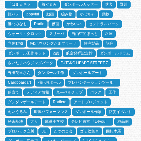
「はま☆キラ」
着ぐるみ
ダンボールカッター
芝犬
野川
顔ハメ
popyful
動画
編み物
かぼちゃ
動物
港北みなも
Radio
仮面
かわいい
セントラルパーク
ウォール・クロック
スリッパ
自由空間ほっと
銀座
立体動物
tvkハウジングたまプラーザ
特注製品
講座
ダンボール工作キット
2歳
航空発祥記念館
ダンボールドラム
さいたまハウジングパーク
FUTAKO HEART STREET 7
野田英里さん
ダンボール工作.
ダンボールアート.
Cardboardart
強化段ボール
プレゼンテーションツール、
的当て
メディア情報
九―ベルチップ
バッグ
工作
ダンダンボールアート
Radicro
アートプロジェクト
ぬいぐるみ
即興パフォーマンス
ダンボール作家
防災イベント
秘密基地
大人
鷹番小学校
テレビ東京 「L4you!」
納品例
プロパック立川
3D
たつのこ会
ゴミ収集車
回転木馬