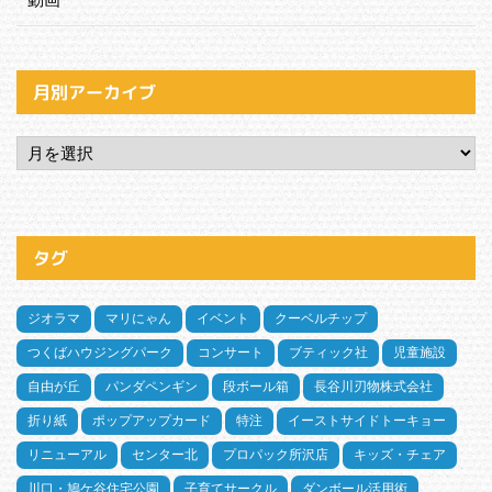
月別アーカイブ
タグ
ジオラマ
マリにゃん
イベント
クーベルチップ
つくばハウジングパーク
コンサート
ブティック社
児童施設
自由が丘
パンダペンギン
段ボール箱
長谷川刃物株式会社
折り紙
ポップアップカード
特注
イーストサイドトーキョー
リニューアル
センター北
プロパック所沢店
キッズ・チェア
川口・鳩ケ谷住宅公園
子育てサークル
ダンボール活用術