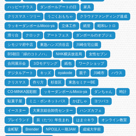
ハッピーテラス
ダンボールアートの日
家具
クリスマス・ツリー
うごくおもちゃ
クラウドファンディング達成
ラッキーダンボールMoco-ya
立体工作
紙管
昭和レトロ
滑り台
クロック
アートフェス
ダンボールのオブジェ
シモジマ府中店
東急ハンズ渋谷店
川崎住宅公園
BS朝日「緑のコトノハ」
NHK横浜放送局
女性セブン
合同展示会
３Dモデリング
紙包
ワークショップ
デジタルアート
キッズ
oyakode
親子
川崎市
ハウス
クリスマス
作り方
杉並区
東急セミナーBE
CO-MINKA国彩館
ッキーダンボールMoco-ya
ダンちゃん
時計
駄菓子屋
ミニ・ボンネットバス
かぼしゃ
ヨツバコ
イースター
大東京綜合卸売センター
ハンズカフェ
プレイランド
辰（たつ）年生まれ
はま☆キラ
オンライン教室
金町駅
Brender
NPO法人一期JAM
成城大学前