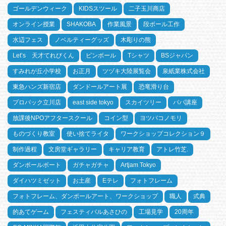
ゴールデンウィーク
KIDSスツール
二子玉川商店
オンライン授業
SHAKOBA
作業風景
段ボール工作
水辺フェス
ノベルティーグッズ
木彫りの熊
Let’s 天才てれびくん
ピンボール
Tシャツ
BSジャパン
すみれが丘小学校
お正月
ツヅキ大陸展覧会
泉紙業株式会社
東急ハンズ新宿店
ダンドールアート展
恐竜滑り台
プロパック立川店
east side tokyo
スカイツリー
パパ講座
放課後NPOアフタースクール
コイン型
ヨツバコノモリ
ものづくり教室
使い捨てライタ
ワークショップコレクション９
制作過程
文房堂ギャラリー
キャリア教育
アトレ竹芝.
ダンボールボート
ガチャガチャ
Artjam Tokyo
ダイハツミゼット
お土産
Eテレ
フォトフレーム
フォトフレーム、ダンボールアート、ワークショップ
職人
式典
的あてゲーム
フェスティバルあさひの
工場見学
20周年