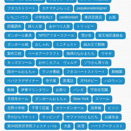
フタコストリート
カナマチぷらっと
pepakuradesiigner
いちごハウス
小学生向け
cardbordart
東武百貨店
お面
田園調布
操り人形
あやつり人形
トリッピー
ダンボール家具
NPOアフタースクール
雪が谷
柴又地区連絡会
ダンボール箱
おしゃれ
ミニチェスト
組み立て動物
製作工程
ペーオアークラフト
地球のなかまたち
ウサギ
キッズスツール
おやこカフェ ヴェルデ
ゾウさん滑り台
段ボールおもちゃ
ラジオ番組
フタコハートストリート
動物園
ペパクラデザイナー
寺子屋
黒電話
月刊ポピー
ハロウィン
船橋
伊東マリンタウン
お祭り
パンダ
守谷住宅園
天現寺ホール
ダンボールおもちゃ
New York
スツール
北野小学校
子育て応援
カラーダンボール
浅草橋
ヒツジ
手のひらラケット
ラッピング
サファリのともだち
お誕生会
第34回所沢市民フェスティバル
大森
吹雪
ハートアーティスト