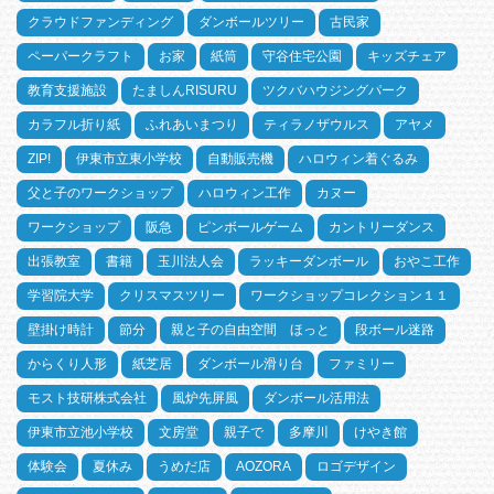
クラウドファンディング
ダンボールツリー
古民家
ペーパークラフト
お家
紙筒
守谷住宅公園
キッズチェア
教育支援施設
たましんRISURU
ツクバハウジングパーク
カラフル折り紙
ふれあいまつり
ティラノザウルス
アヤメ
ZIP!
伊東市立東小学校
自動販売機
ハロウィン着ぐるみ
父と子のワークショップ
ハロウィン工作
カヌー
ワークショップ
阪急
ピンボールゲーム
カントリーダンス
出張教室
書籍
玉川法人会
ラッキーダンボール
おやこ工作
学習院大学
クリスマスツリー
ワークショップコレクション１１
壁掛け時計
節分
親と子の自由空間 ほっと
段ボール迷路
からくり人形
紙芝居
ダンボール滑り台
ファミリー
モスト技研株式会社
風炉先屏風
ダンボール活用法
伊東市立池小学校
文房堂
親子で
多摩川
けやき館
体験会
夏休み
うめだ店
AOZORA
ロゴデザイン