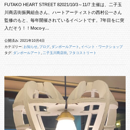
FUTAKO HEART STREET 82021/10/3～11/7 主催は、二子玉
川商店街振興組合さん、ハートアーティストの西村公一さん
監修のもと、毎年開催されているイベントです。7年目をに突
入だそう！！Moco-y…
公開済み: 2021年10月4日
カテゴリー:
お知らせ
,
ブログ
,
ダンボールアート
,
イベント・ワークショップ
タグ:
ダンボールアート
,
二子玉川商店街
,
フタコストリート