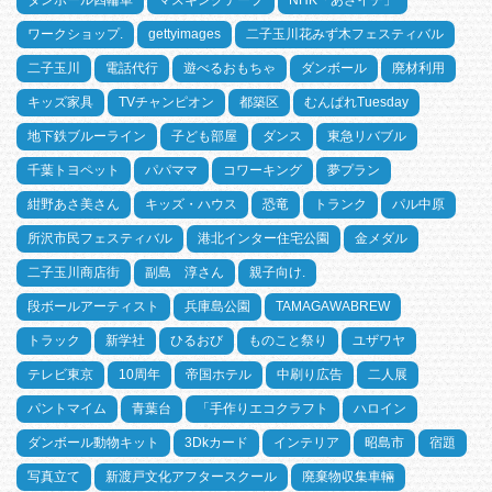
ダンボール四輪車
マスキングテープ
NHK「あさイチ」
ワークショップ.
gettyimages
二子玉川花みず木フェスティバル
二子玉川
電話代行
遊べるおもちゃ
ダンボール
廃材利用
キッズ家具
TVチャンピオン
都築区
むんぱれTuesday
地下鉄ブルーライン
子ども部屋
ダンス
東急リバブル
千葉トヨペット
パパママ
コワーキング
夢プラン
紺野あさ美さん
キッズ・ハウス
恐竜
トランク
パル中原
所沢市民フェスティバル
港北インター住宅公園
金メダル
二子玉川商店街
副島 淳さん
親子向け.
段ボールアーティスト
兵庫島公園
TAMAGAWABREW
トラック
新学社
ひるおび
ものこと祭り
ユザワヤ
テレビ東京
10周年
帝国ホテル
中刷り広告
二人展
パントマイム
青葉台
「手作りエコクラフト
ハロイン
ダンボール動物キット
3Dkカード
インテリア
昭島市
宿題
写真立て
新渡戸文化アフタースクール
廃棄物収集車輛