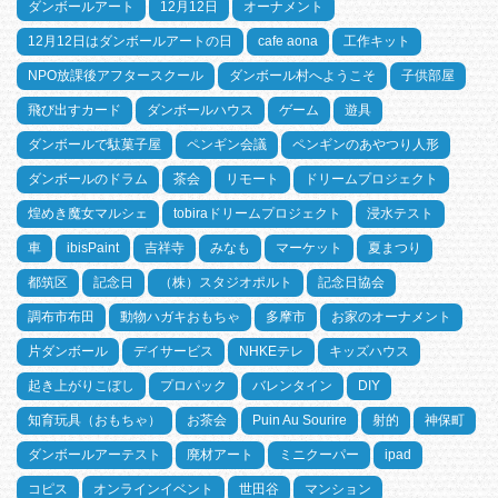
ダンボールアート
12月12日
オーナメント
12月12日はダンボールアートの日
cafe aona
工作キット
NPO放課後アフタースクール
ダンボール村へようこそ
子供部屋
飛び出すカード
ダンボールハウス
ゲーム
遊具
ダンボールで駄菓子屋
ペンギン会議
ペンギンのあやつり人形
ダンボールのドラム
茶会
リモート
ドリームプロジェクト
煌めき魔女マルシェ
tobiraドリームプロジェクト
浸水テスト
車
ibisPaint
吉祥寺
みなも
マーケット
夏まつり
都筑区
記念日
（株）スタジオポルト
記念日協会
調布市布田
動物ハガキおもちゃ
多摩市
お家のオーナメント
片ダンボール
デイサービス
NHKEテレ
キッズハウス
起き上がりこぼし
プロパック
バレンタイン
DIY
知育玩具（おもちゃ）
お茶会
Puin Au Sourire
射的
神保町
ダンボールアーテスト
廃材アート
ミニクーパー
ipad
コピス
オンラインイベント
世田谷
マンション