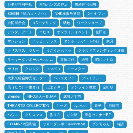
シモジマ府中店
東急ハンズ渋谷店
川崎住宅公園
BS朝日「緑のコトノハ」
NHK横浜放送局
女性セブン
合同展示会
３Dモデリング
紙包
ワークショップ
デジタルアート
コピス
オンラインイベント
世田谷
マンション
ハッピーテラス
ダンボールアートの日
家具
クリスマス・ツリー
うごくおもちゃ
クラウドファンディング達成
ラッキーダンボールMoco-ya
立体工作
紙管
昭和レトロ
滑り台
クロック
ヨツバコ
イースター
大東京綜合卸売センター
ハンズカフェ
プレイランド
辰（たつ）年生まれ
はま☆キラ
オンライン教室
金町駅
Brender
NPO法人一期JAM
成城大学前
THE ARTIS COLLECTION
キッズ
oyakode
親子
川崎市
ハウス
クリスマス
作り方
杉並区
東急セミナーBE
CO-MINKA国彩館
ッキーダンボールMoco-ya
ダンちゃん
時計