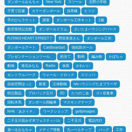
ダンボールおもちゃ
New York
スツール
北野小学校
子育て応援
カラーダンボール
浅草橋
ヒツジ
手のひらラケット
講座
ダンボール工作キット
2歳
航空発祥記念館
ダンボールドラム
さいたまハウジングパーク
FUTAKO HEART STREET 7
野田英里さん
ダンボール工作.
ダンボールアート.
Cardboardart
強化段ボール
プレゼンテーションツール、
的当て
動画
編み物
かぼちゃ
動物
港北みなも
Radio
仮面
かわいい
セントラルパーク
ウォール・クロック
スリッパ
自由空間ほっと
銀座
立体動物
tvkハウジングたまプラーザ
特注製品
プロパック立川
3D
たつのこ会
ゴミ収集車
回転木馬
ダンボール四輪車
マスキングテープ
NHK「あさイチ」
ワークショップ.
gettyimages
二子玉川花みず木フェスティバル
二子玉川
電話代行
遊べるおもちゃ
メディア情報
九―ベルチップ
バッグ
工作