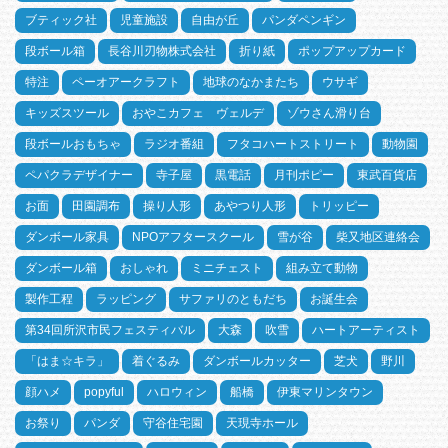
ブティック社
児童施設
自由が丘
パンダペンギン
段ボール箱
長谷川刃物株式会社
折り紙
ポップアップカード
特注
ペーオアークラフト
地球のなかまたち
ウサギ
キッズスツール
おやこカフェ ヴェルデ
ゾウさん滑り台
段ボールおもちゃ
ラジオ番組
フタコハートストリート
動物園
ペパクラデザイナー
寺子屋
黒電話
月刊ポピー
東武百貨店
お面
田園調布
操り人形
あやつり人形
トリッピー
ダンボール家具
NPOアフタースクール
雪が谷
柴又地区連絡会
ダンボール箱
おしゃれ
ミニチェスト
組み立て動物
製作工程
ラッピング
サファリのともだち
お誕生会
第34回所沢市民フェスティバル
大森
吹雪
ハートアーティスト
「はま☆キラ」
着ぐるみ
ダンボールカッター
芝犬
野川
顔ハメ
popyful
ハロウィン
船橋
伊東マリンタウン
お祭り
パンダ
守谷住宅園
天現寺ホール