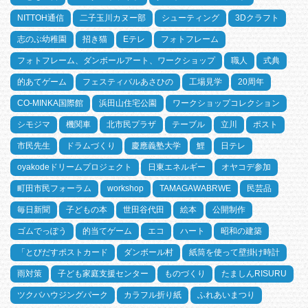
NITTOH通信
二子玉川カヌー部
シューティング
3Dクラフト
志のぶ幼稚園
招き猫
Eテレ
フォトフレーム
フォトフレーム、ダンボールアート、ワークショップ
職人
式典
的あてゲーム
フェスティバルあさひの
工場見学
20周年
CO-MINKA国際館
浜田山住宅公園
ワークショップコレクション
シモジマ
機関車
北市民プラザ
テーブル
立川
ポスト
市民先生
ドラムづくり
慶應義塾大学
鯉
日テレ
oyakodeドリームプロジェクト
日東エネルギー
オヤコデ参加
町田市民フォーラム
workshop
TAMAGAWABRWE
民芸品
毎日新聞
子どもの本
世田谷代田
絵本
公開制作
ゴムでっぽう
的当てゲーム
エコ
ハート
昭和の建築
「とびだすポストカード
ダンボール村
紙筒を使って壁掛け時計
雨対策
子ども家庭支援センター
ものづくり
たましんRISURU
ツクバハウジングパーク
カラフル折り紙
ふれあいまつり