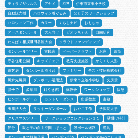
ティラノザウルス
アヤメ
ZIP!
伊東市立東小学校
自動販売機
ハロウィン着ぐるみ
父と子のワークショップ
ハロウィン工作
カヌー
くらしナビ
おもちゃ
アースダンボール
大人向け
ビオラちゃん
自由研究
わんぱく相撲世田谷区大会
クラウドファンディング
ダンボールツリー
古民家
ペーパークラフト
お家
紙筒
守谷住宅公園
キッズチェア
教育支援施設
からくり人形
紙芝居
ダンボール滑り台
ファミリー
モスト技研株式会社
風炉先屏風
ダンボール活用法
伊東市立池小学校
文房堂
親子で
多摩川
けやき館
体験会
ワークショップ
阪急
ピンボールゲーム
カントリーダンス
出張教室
書籍
玉川法人会
ラッキーダンボール
おやこ工作
学習院大学
クリスマスツリー
ワークショップコレクション１１
壁掛け時計
節分
親と子の自由空間 ほっと
段ボール迷路
遊具
ダンボールで駄菓子屋
ペンギン会議
ペンギンのあやつり人形