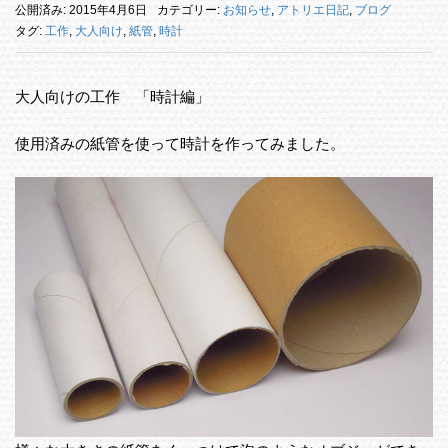
公開済み: 2015年4月6日
カテゴリー:
お知らせ
,
アトリエ日記
,
ブログ
タグ:
工作
,
大人向け
,
紙管
,
時計
大人向けの工作 「時計編」
使用済みの紙管を使って時計を作ってみました。