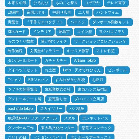
木彫りの熊
ひるおび
ものこと祭り
ユザワヤ
テレビ東京
10周年
帝国ホテル
中刷り広告
二人展
パントマイム
青葉台
「手作りエコクラフト
ハロイン
ダンボール動物キット
3Dkカード
インテリア
昭島市
コイン型
ヨツバコノモリ
ものづくり教室
使い捨てライタ
ワークショップコレクション９
制作過程
文房堂ギャラリー
キャリア教育
アトレ竹芝.
ダンボールボート
ガチャガチャ
Artjam Tokyo
ダイハツミゼット
お土産
Let’s 天才てれびくん
ピンボール
Tシャツ
BSジャパン
すみれが丘小学校
お正月
ツヅキ大陸展覧会
泉紙業株式会社
東急ハンズ新宿店
ダンドールアート展
恐竜滑り台
プロパック立川店
east side tokyo
スカイツリー
パパ講座
放課後NPOアフタースクール
メダル
ボンネットバス
ダンボール工作
東大島文化センター
恐竜アスレチック
こどもの日
ペンダントライト
ダンボールアーティスト