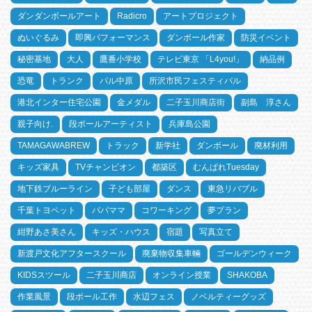
ダンダンボールアート
Radicro
アートプロジェクト
ぬいぐるみ
即興パフォーマンス
ダンボール作家
防災イベント
秘密基地
大人
鷹番小学校
テレビ東京 「L4you!」
納品例
恐竜
トランク
パル中原
所沢市民フェスティバル
港北インター住宅公園
金メダル
二子玉川商店街
副島 淳さん
親子向け.
段ボールアーティスト
兵庫島公園
TAMAGAWABREW
トラック
新学社
ダンボール
廃材利用
キッズ家具
TVチャンピオン
都築区
むんぱれTuesday
地下鉄ブルーライン
子ども部屋
ダンス
東急リバブル
千葉トヨペット
パパママ
コワーキング
夢プラン
紺野あさ美さん
キッズ・ハウス
宿題
写真立て
新渡戸文化アフタースクール
廃棄物収集車輛
ゴールデンウィーク
KIDSスツール
二子玉川商店
オンライン授業
SHAKOBA
作業風景
段ボール工作
水辺フェス
ノベルティーグッズ