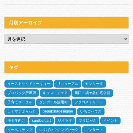
月別アーカイブ
タグ
イーストサイドトーキョー
リニューアル
センター北
プロパック所沢店
キッズ・チェア
川口・鳩ケ谷住宅公園
子育てサークル
ダンボール活用術
フタコストリート
カナマチぷらっと
pepakuradesiigner
いちごハウス
小学生向け
cardbordart
ジオラマ
マリにゃん
イベント
クーベルチップ
つくばハウジングパーク
コンサート