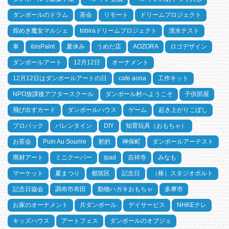
ダンボールのドラム
茶会
リモート
ドリームプロジェクト
煌めき魔女マルシェ
tobiraドリームプロジェクト
浸水テスト
車
ibisPaint
夏休み
うめだ店
AOZORA
ロゴデザイン
ダンボールアート
12月12日
オーナメント
12月12日はダンボールアートの日
cafe aona
工作キット
NPO放課後アフタースクール
ダンボール村へようこそ
子供部屋
飛び出すカード
ダンボールハウス
ゲーム
起き上がりこぼし
プロパック
バレンタイン
DIY
知育玩具（おもちゃ）
お茶会
Puin Au Sourire
射的
神保町
ダンボールアーテスト
廃材アート
ミニクーパー
ipad
吉祥寺
みなも
マーケット
夏まつり
都筑区
記念日
（株）スタジオポルト
記念日協会
調布市布田
動物ハガキおもちゃ
多摩市
お家のオーナメント
片ダンボール
デイサービス
NHKEテレ
キッズハウス
アートフェス
ダンボールのオブジェ