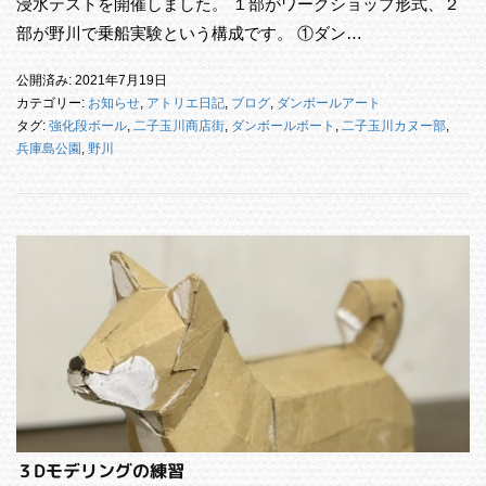
浸水テストを開催しました。 １部がワークショップ形式、２
部が野川で乗船実験という構成です。 ①ダン…
公開済み: 2021年7月19日
カテゴリー:
お知らせ
,
アトリエ日記
,
ブログ
,
ダンボールアート
タグ:
強化段ボール
,
二子玉川商店街
,
ダンボールボート
,
二子玉川カヌー部
,
兵庫島公園
,
野川
３Dモデリングの練習