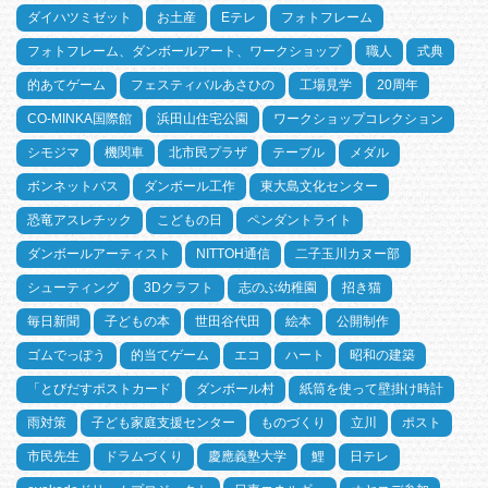
ダイハツミゼット
お土産
Eテレ
フォトフレーム
フォトフレーム、ダンボールアート、ワークショップ
職人
式典
的あてゲーム
フェスティバルあさひの
工場見学
20周年
CO-MINKA国際館
浜田山住宅公園
ワークショップコレクション
シモジマ
機関車
北市民プラザ
テーブル
メダル
ボンネットバス
ダンボール工作
東大島文化センター
恐竜アスレチック
こどもの日
ペンダントライト
ダンボールアーティスト
NITTOH通信
二子玉川カヌー部
シューティング
3Dクラフト
志のぶ幼稚園
招き猫
毎日新聞
子どもの本
世田谷代田
絵本
公開制作
ゴムでっぽう
的当てゲーム
エコ
ハート
昭和の建築
「とびだすポストカード
ダンボール村
紙筒を使って壁掛け時計
雨対策
子ども家庭支援センター
ものづくり
立川
ポスト
市民先生
ドラムづくり
慶應義塾大学
鯉
日テレ