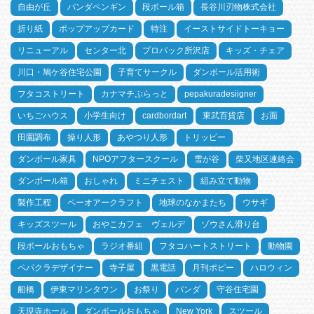
自由が丘
パンダペンギン
段ボール箱
長谷川刃物株式会社
折り紙
ポップアップカード
特注
イーストサイドトーキョー
リニューアル
センター北
プロパック所沢店
キッズ・チェア
川口・鳩ケ谷住宅公園
子育てサークル
ダンボール活用術
フタコストリート
カナマチぷらっと
pepakuradesiigner
いちごハウス
小学生向け
cardbordart
東武百貨店
お面
田園調布
操り人形
あやつり人形
トリッピー
ダンボール家具
NPOアフタースクール
雪が谷
柴又地区連絡会
ダンボール箱
おしゃれ
ミニチェスト
組み立て動物
製作工程
ペーオアークラフト
地球のなかまたち
ウサギ
キッズスツール
おやこカフェ ヴェルデ
ゾウさん滑り台
段ボールおもちゃ
ラジオ番組
フタコハートストリート
動物園
ペパクラデザイナー
寺子屋
黒電話
月刊ポピー
ハロウィン
船橋
伊東マリンタウン
お祭り
パンダ
守谷住宅園
天現寺ホール
ダンボールおもちゃ
New York
スツール