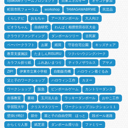
oyakodeドリームプロジェクト
日東エネルギー
オヤコデ参加
町田市民フォーラム
workshop
TAMAGAWABRWE
民芸品
くらしナビ
おもちゃ
アースダンボール
大人向け
ビオラちゃん
自由研究
わんぱく相撲世田谷区大会
クラウドファンディング
ダンボールツリー
古民家
ペーパークラフト
お家
紙筒
守谷住宅公園
キッズチェア
教育支援施設
たましんRISURU
ツクバハウジングパーク
カラフル折り紙
ふれあいまつり
ティラノザウルス
アヤメ
ZIP!
伊東市立東小学校
自動販売機
ハロウィン着ぐるみ
父と子のワークショップ
ハロウィン工作
カヌー
ワークショップ
阪急
ピンボールゲーム
カントリーダンス
出張教室
書籍
玉川法人会
ラッキーダンボール
おやこ工作
学習院大学
クリスマスツリー
ワークショップコレクション１１
壁掛け時計
節分
親と子の自由空間 ほっと
段ボール迷路
からくり人形
紙芝居
ダンボール滑り台
ファミリー