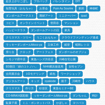
起き上がりこぼし
プロパック
バレンタイン
DIY
知育玩具（おもちゃ）
お茶会
Puin Au Sourire
射的
神保町
ダンボールアーテスト
廃材アート
ミニクーパー
ipad
コピス
オンラインイベント
世田谷
マンション
ハッピーテラス
ダンボールアートの日
家具
クリスマス・ツリー
うごくおもちゃ
クラウドファンディング達成
ラッキーダンボールMoco-ya
立体工作
紙管
昭和レトロ
滑り台
クロック
アートフェス
ダンボールのオブジェ
シモジマ府中店
東急ハンズ渋谷店
川崎住宅公園
BS朝日「緑のコトノハ」
NHK横浜放送局
女性セブン
合同展示会
３Dモデリング
紙包
ワークショップ
デジタルアート
キッズ
oyakode
親子
川崎市
ハウス
クリスマス
作り方
杉並区
東急セミナーBE
CO-MINKA国彩館
ッキーダンボールMoco-ya
ダンちゃん
時計
駄菓子屋
ミニ・ボンネットバス
かぼしゃ
ヨツバコ