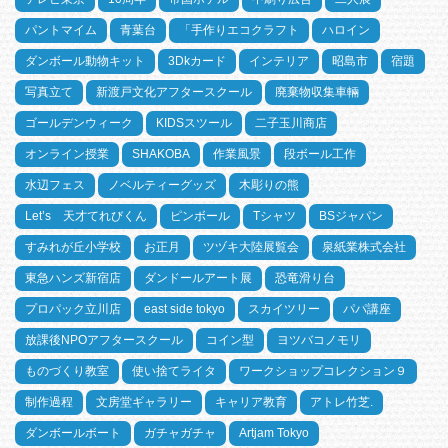
パントマイム
青葉台
「手作りエコクラフト
ハロイン
ダンボール動物キット
3Dkカード
インテリア
昭島市
宿題
写真立て
新渡戸文化アフタースクール
廃棄物収集車輛
ゴールデンウィーク
KIDSスツール
二子玉川商店
オンライン授業
SHAKOBA
作業風景
段ボール工作
水辺フェス
ノベルティーグッズ
木彫りの熊
Let’s 天才てれびくん
ピンボール
Tシャツ
BSジャパン
すみれが丘小学校
お正月
ツヅキ大陸展覧会
泉紙業株式会社
東急ハンズ新宿店
ダンドールアート展
恐竜滑り台
プロパック立川店
east side tokyo
スカイツリー
パパ講座
放課後NPOアフタースクール
コイン型
ヨツバコノモリ
ものづくり教室
使い捨てライタ
ワークショップコレクション９
制作過程
文房堂ギャラリー
キャリア教育
アトレ竹芝.
ダンボールボート
ガチャガチャ
Artjam Tokyo