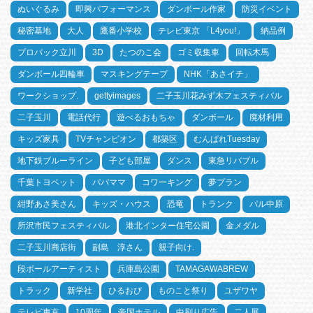
ぬいぐるみ
即興パフォーマンス
ダンボール作家
防災イベント
秘密基地
大人
鷹番小学校
テレビ東京 「L4you!」
納品例
プロパック立川
3D
たつのこ会
ゴミ収集車
回転木馬
ダンボール四輪車
マスキングテープ
NHK「あさイチ」
ワークショップ.
gettyimages
二子玉川花みず木フェスティバル
二子玉川
電話代行
遊べるおもちゃ
ダンボール
廃材利用
キッズ家具
TVチャンピオン
都築区
むんぱれTuesday
地下鉄ブルーライン
子ども部屋
ダンス
東急リバブル
千葉トヨペット
パパママ
コワーキング
夢プラン
紺野あさ美さん
キッズ・ハウス
恐竜
トランク
パル中原
所沢市民フェスティバル
港北インター住宅公園
金メダル
二子玉川商店街
副島 淳さん
親子向け.
段ボールアーティスト
兵庫島公園
TAMAGAWABREW
トラック
新学社
ひるおび
ものこと祭り
ユザワヤ
テレビ東京
10周年
帝国ホテル
中刷り広告
二人展