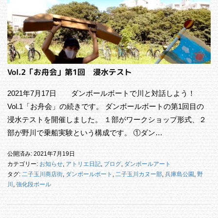
Vol.2「お舟会」第1回 浸水テスト
2021年7月17日 ダンボールボートで川と対話しよう！
Vol.1「お舟会」の続きです。 ダンボールボートの第1回目の
浸水テストを開催しました。 １部がワークショップ形式、２
部が野川で乗船実験という構成です。 ①ダン…
公開済み: 2021年7月19日
カテゴリー:
お知らせ
,
アトリエ日記
,
ブログ
,
ダンボールアート
タグ:
二子玉川商店街
,
ダンボールボート
,
二子玉川カヌー部
,
兵庫島公園
,
野
川
,
強化段ボール