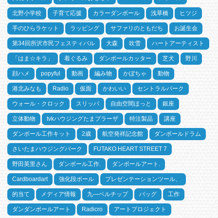
北野小学校
子育て応援
カラーダンボール
浅草橋
ヒツジ
手のひらラケット
ラッピング
サファリのともだち
お誕生会
第34回所沢市民フェスティバル
大森
吹雪
ハートアーティスト
「はま☆キラ」
着ぐるみ
ダンボールカッター
芝犬
野川
顔ハメ
popyful
動画
編み物
かぼちゃ
動物
港北みなも
Radio
仮面
かわいい
セントラルパーク
ウォール・クロック
スリッパ
自由空間ほっと
銀座
立体動物
tvkハウジングたまプラーザ
特注製品
講座
ダンボール工作キット
2歳
航空発祥記念館
ダンボールドラム
さいたまハウジングパーク
FUTAKO HEART STREET 7
野田英里さん
ダンボール工作.
ダンボールアート.
Cardboardart
強化段ボール
プレゼンテーションツール、
的当て
メディア情報
九―ベルチップ
バッグ
工作
ダンダンボールアート
Radicro
アートプロジェクト