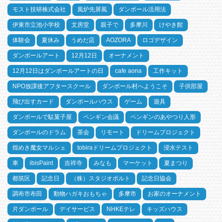
モスト技研株式会社
風炉先屏風
ダンボール活用法
伊東市立池小学校
文房堂
親子で
多摩川
けやき館
体験会
夏休み
うめだ店
AOZORA
ロゴデザイン
ダンボールアート
12月12日
オーナメント
12月12日はダンボールアートの日
cafe aona
工作キット
NPO放課後アフタースクール
ダンボール村へようこそ
子供部屋
飛び出すカード
ダンボールハウス
ゲーム
遊具
ダンボールで駄菓子屋
ペンギン会議
ペンギンのあやつり人形
ダンボールのドラム
茶会
リモート
ドリームプロジェクト
煌めき魔女マルシェ
tobiraドリームプロジェクト
浸水テスト
車
ibisPaint
吉祥寺
みなも
マーケット
夏まつり
都筑区
記念日
（株）スタジオポルト
記念日協会
調布市布田
動物ハガキおもちゃ
多摩市
お家のオーナメント
片ダンボール
デイサービス
NHKEテレ
キッズハウス