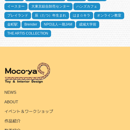
イースター
大東京綜合卸売センター
ハンズカフェ
プレイランド
辰（たつ）年生まれ
はま☆キラ
オンライン教室
金町駅
Brender
NPO法人一期JAM
成城大学前
THE ARTIS COLLECTION
HOME
NEWS
ABOUT
イベント＆ワークショップ
作品紹介