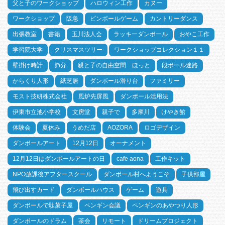
父と子のワークショップ
ハロウィン工作
カヌー
ワークショップ
阪急
ピンボールゲーム
カントリーダンス
出張教室
書籍
玉川法人会
ラッキーダンボール
おやこ工作
学習院大学
クリスマスツリー
ワークショップコレクション１１
壁掛け時計
節分
親と子の自由空間 ほっと
段ボール迷路
からくり人形
紙芝居
ダンボール滑り台
ファミリー
モスト技研株式会社
風炉先屏風
ダンボール活用法
伊東市立池小学校
文房堂
親子で
多摩川
けやき館
体験会
夏休み
うめだ店
AOZORA
ロゴデザイン
ダンボールアート
12月12日
オーナメント
12月12日はダンボールアートの日
cafe aona
工作キット
NPO放課後アフタースクール
ダンボール村へようこそ
子供部屋
飛び出すカード
ダンボールハウス
ゲーム
遊具
ダンボールで駄菓子屋
ペンギン会議
ペンギンのあやつり人形
ダンボールのドラム
茶会
リモート
ドリームプロジェクト