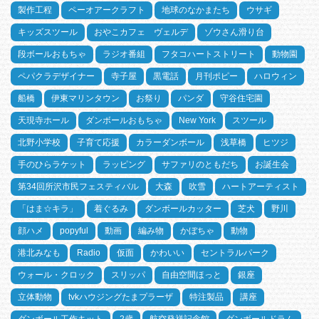
製作工程
ペーオアークラフト
地球のなかまたち
ウサギ
キッズスツール
おやこカフェ ヴェルデ
ゾウさん滑り台
段ボールおもちゃ
ラジオ番組
フタコハートストリート
動物園
ペパクラデザイナー
寺子屋
黒電話
月刊ポピー
ハロウィン
船橋
伊東マリンタウン
お祭り
パンダ
守谷住宅園
天現寺ホール
ダンボールおもちゃ
New York
スツール
北野小学校
子育て応援
カラーダンボール
浅草橋
ヒツジ
手のひらラケット
ラッピング
サファリのともだち
お誕生会
第34回所沢市民フェスティバル
大森
吹雪
ハートアーティスト
「はま☆キラ」
着ぐるみ
ダンボールカッター
芝犬
野川
顔ハメ
popyful
動画
編み物
かぼちゃ
動物
港北みなも
Radio
仮面
かわいい
セントラルパーク
ウォール・クロック
スリッパ
自由空間ほっと
銀座
立体動物
tvkハウジングたまプラーザ
特注製品
講座
ダンボール工作キット
2歳
航空発祥記念館
ダンボールドラム