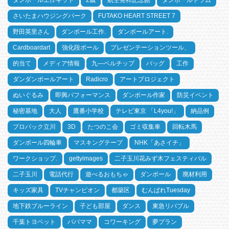
さいたまハウジングパーク
FUTAKO HEART STREET 7
野田英里さん
ダンボール工作.
ダンボールアート.
Cardboardart
強化段ボール
プレゼンテーションツール、
的当て
メディア情報
九―ベルチップ
バッグ
工作
ダンダンボールアート
Radicro
アートプロジェクト
ぬいぐるみ
即興パフォーマンス
ダンボール作家
防災イベント
秘密基地
大人
鷹番小学校
テレビ東京 「L4you!」
納品例
プロパック立川
3D
たつのこ会
ゴミ収集車
回転木馬
ダンボール四輪車
マスキングテープ
NHK「あさイチ」
ワークショップ.
gettyimages
二子玉川花みず木フェスティバル
二子玉川
電話代行
遊べるおもちゃ
ダンボール
廃材利用
キッズ家具
TVチャンピオン
都築区
むんぱれTuesday
地下鉄ブルーライン
子ども部屋
ダンス
東急リバブル
千葉トヨペット
パパママ
コワーキング
夢プラン