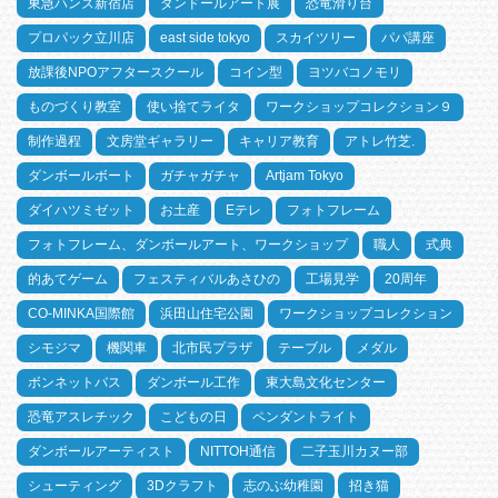
東急ハンズ新宿店
ダンドールアート展
恐竜滑り台
プロパック立川店
east side tokyo
スカイツリー
パパ講座
放課後NPOアフタースクール
コイン型
ヨツバコノモリ
ものづくり教室
使い捨てライタ
ワークショップコレクション９
制作過程
文房堂ギャラリー
キャリア教育
アトレ竹芝.
ダンボールボート
ガチャガチャ
Artjam Tokyo
ダイハツミゼット
お土産
Eテレ
フォトフレーム
フォトフレーム、ダンボールアート、ワークショップ
職人
式典
的あてゲーム
フェスティバルあさひの
工場見学
20周年
CO-MINKA国際館
浜田山住宅公園
ワークショップコレクション
シモジマ
機関車
北市民プラザ
テーブル
メダル
ボンネットバス
ダンボール工作
東大島文化センター
恐竜アスレチック
こどもの日
ペンダントライト
ダンボールアーティスト
NITTOH通信
二子玉川カヌー部
シューティング
3Dクラフト
志のぶ幼稚園
招き猫