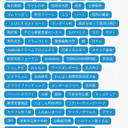
毎日新聞
子どもの本
世田谷代田
絵本
公開制作
ゴムでっぽう
的当てゲーム
エコ
ハート
昭和の建築
「とびだすポストカード
ダンボール村
紙筒を使って壁掛け時計
雨対策
子ども家庭支援センター
ものづくり
立川
ポスト
市民先生
ドラムづくり
慶應義塾大学
鯉
日テレ
oyakodeドリームプロジェクト
日東エネルギー
オヤコデ参加
町田市民フォーラム
workshop
TAMAGAWABRWE
民芸品
くらしナビ
おもちゃ
アースダンボール
大人向け
ビオラちゃん
自由研究
わんぱく相撲世田谷区大会
クラウドファンディング
ダンボールツリー
古民家
ペーパークラフト
お家
紙筒
守谷住宅公園
キッズチェア
教育支援施設
たましんRISURU
ツクバハウジングパーク
カラフル折り紙
ふれあいまつり
ティラノザウルス
アヤメ
ZIP!
伊東市立東小学校
自動販売機
ハロウィン着ぐるみ