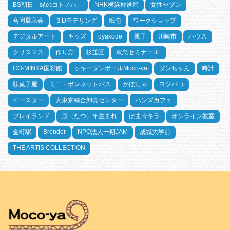
BS朝日「緑のコトノハ」
NHK横浜放送局
女性セブン
合同展示会
３Dモデリング
紙包
ワークショップ
デジタルアート
キッズ
oyakode
親子
川崎市
ハウス
クリスマス
作り方
杉並区
東急セミナーBE
CO-MINKA国彩館
ッキーダンボールMoco-ya
ダンちゃん
時計
駄菓子屋
ミニ・ボンネットバス
かぼしゃ
ヨツバコ
イースター
大東京綜合卸売センター
ハンズカフェ
プレイランド
辰（たつ）年生まれ
はま☆キラ
オンライン教室
金町駅
Brender
NPO法人一期JAM
成城大学前
THE ARTIS COLLECTION
HOME