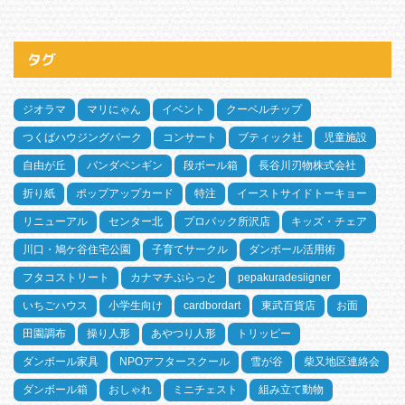
タグ
ジオラマ
マリにゃん
イベント
クーベルチップ
つくばハウジングパーク
コンサート
ブティック社
児童施設
自由が丘
パンダペンギン
段ボール箱
長谷川刃物株式会社
折り紙
ポップアップカード
特注
イーストサイドトーキョー
リニューアル
センター北
プロパック所沢店
キッズ・チェア
川口・鳩ケ谷住宅公園
子育てサークル
ダンボール活用術
フタコストリート
カナマチぷらっと
pepakuradesiigner
いちごハウス
小学生向け
cardbordart
東武百貨店
お面
田園調布
操り人形
あやつり人形
トリッピー
ダンボール家具
NPOアフタースクール
雪が谷
柴又地区連絡会
ダンボール箱
おしゃれ
ミニチェスト
組み立て動物