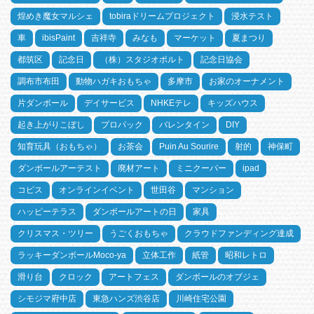
煌めき魔女マルシェ
tobiraドリームプロジェクト
浸水テスト
車
ibisPaint
吉祥寺
みなも
マーケット
夏まつり
都筑区
記念日
（株）スタジオポルト
記念日協会
調布市布田
動物ハガキおもちゃ
多摩市
お家のオーナメント
片ダンボール
デイサービス
NHKEテレ
キッズハウス
起き上がりこぼし
プロパック
バレンタイン
DIY
知育玩具（おもちゃ）
お茶会
Puin Au Sourire
射的
神保町
ダンボールアーテスト
廃材アート
ミニクーパー
ipad
コピス
オンラインイベント
世田谷
マンション
ハッピーテラス
ダンボールアートの日
家具
クリスマス・ツリー
うごくおもちゃ
クラウドファンディング達成
ラッキーダンボールMoco-ya
立体工作
紙管
昭和レトロ
滑り台
クロック
アートフェス
ダンボールのオブジェ
シモジマ府中店
東急ハンズ渋谷店
川崎住宅公園