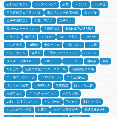
紺野あさ美さん
キッズ・ハウス
恐竜
トランク
パル中原
所沢市民フェスティバル
港北インター住宅公園
金メダル
二子玉川商店街
副島 淳さん
親子向け.
段ボールアーティスト
兵庫島公園
TAMAGAWABREW
トラック
新学社
ひるおび
ものこと祭り
ユザワヤ
テレビ東京
10周年
帝国ホテル
中刷り広告
二人展
パントマイム
青葉台
「手作りエコクラフト
ハロイン
ダンボール動物キット
3Dkカード
インテリア
昭島市
宿題
写真立て
新渡戸文化アフタースクール
廃棄物収集車輛
ゴールデンウィーク
KIDSスツール
二子玉川商店
オンライン授業
SHAKOBA
作業風景
段ボール工作
水辺フェス
ノベルティーグッズ
木彫りの熊
Let’s 天才てれびくん
ピンボール
Tシャツ
BSジャパン
すみれが丘小学校
お正月
ツヅキ大陸展覧会
泉紙業株式会社