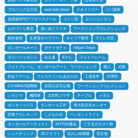
プロパック立川店
east side tokyo
スカイツリー
パパ講座
放課後NPOアフタースクール
コイン型
ヨツバコノモリ
ものづくり教室
使い捨てライタ
ワークショップコレクション９
制作過程
文房堂ギャラリー
キャリア教育
アトレ竹芝.
ダンボールボート
ガチャガチャ
Artjam Tokyo
ダイハツミゼット
お土産
Eテレ
フォトフレーム
フォトフレーム、ダンボールアート、ワークショップ
職人
式典
的あてゲーム
フェスティバルあさひの
工場見学
20周年
CO-MINKA国際館
浜田山住宅公園
ワークショップコレクション
シモジマ
機関車
北市民プラザ
テーブル
メダル
ボンネットバス
ダンボール工作
東大島文化センター
恐竜アスレチック
こどもの日
ペンダントライト
ダンボールアーティスト
NITTOH通信
二子玉川カヌー部
シューティング
3Dクラフト
志のぶ幼稚園
招き猫