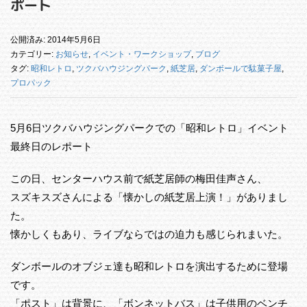
ポート
公開済み: 2014年5月6日
カテゴリー:
お知らせ
,
イベント・ワークショップ
,
ブログ
タグ:
昭和レトロ
,
ツクバハウジングパーク
,
紙芝居
,
ダンボールで駄菓子屋
,
プロパック
5月6日ツクバハウジングパークでの「昭和レトロ」イベント
最終日のレポート
この日、センターハウス前で紙芝居師の梅田佳声さん、
スズキスズさんによる「懐かしの紙芝居上演！」がありまし
た。
懐かしくもあり、ライブならではの迫力も感じられまいた。
ダンボールのオブジェ達も昭和レトロを演出するために登場
です。
「ポスト」は背景に、「ボンネットバス」は子供用のベンチ