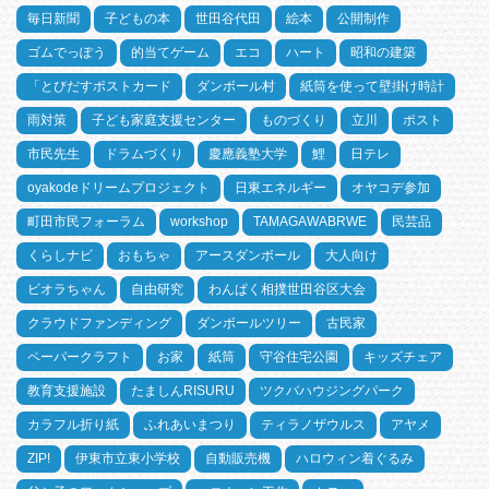
毎日新聞
子どもの本
世田谷代田
絵本
公開制作
ゴムでっぽう
的当てゲーム
エコ
ハート
昭和の建築
「とびだすポストカード
ダンボール村
紙筒を使って壁掛け時計
雨対策
子ども家庭支援センター
ものづくり
立川
ポスト
市民先生
ドラムづくり
慶應義塾大学
鯉
日テレ
oyakodeドリームプロジェクト
日東エネルギー
オヤコデ参加
町田市民フォーラム
workshop
TAMAGAWABRWE
民芸品
くらしナビ
おもちゃ
アースダンボール
大人向け
ビオラちゃん
自由研究
わんぱく相撲世田谷区大会
クラウドファンディング
ダンボールツリー
古民家
ペーパークラフト
お家
紙筒
守谷住宅公園
キッズチェア
教育支援施設
たましんRISURU
ツクバハウジングパーク
カラフル折り紙
ふれあいまつり
ティラノザウルス
アヤメ
ZIP!
伊東市立東小学校
自動販売機
ハロウィン着ぐるみ