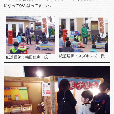
になってがんばってました。
紙芝居師：スズキスズ 氏
紙芝居師：梅田佳声 氏