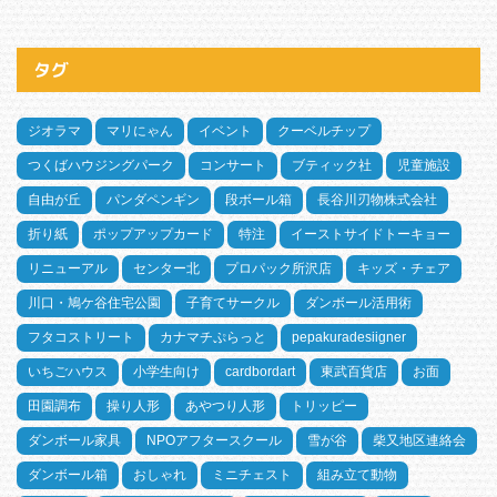
タグ
ジオラマ
マリにゃん
イベント
クーベルチップ
つくばハウジングパーク
コンサート
ブティック社
児童施設
自由が丘
パンダペンギン
段ボール箱
長谷川刃物株式会社
折り紙
ポップアップカード
特注
イーストサイドトーキョー
リニューアル
センター北
プロパック所沢店
キッズ・チェア
川口・鳩ケ谷住宅公園
子育てサークル
ダンボール活用術
フタコストリート
カナマチぷらっと
pepakuradesiigner
いちごハウス
小学生向け
cardbordart
東武百貨店
お面
田園調布
操り人形
あやつり人形
トリッピー
ダンボール家具
NPOアフタースクール
雪が谷
柴又地区連絡会
ダンボール箱
おしゃれ
ミニチェスト
組み立て動物