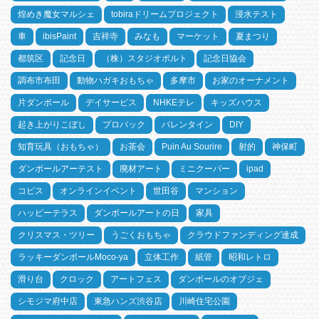
煌めき魔女マルシェ
tobiraドリームプロジェクト
浸水テスト
車
ibisPaint
吉祥寺
みなも
マーケット
夏まつり
都筑区
記念日
（株）スタジオポルト
記念日協会
調布市布田
動物ハガキおもちゃ
多摩市
お家のオーナメント
片ダンボール
デイサービス
NHKEテレ
キッズハウス
起き上がりこぼし
プロパック
バレンタイン
DIY
知育玩具（おもちゃ）
お茶会
Puin Au Sourire
射的
神保町
ダンボールアーテスト
廃材アート
ミニクーパー
ipad
コピス
オンラインイベント
世田谷
マンション
ハッピーテラス
ダンボールアートの日
家具
クリスマス・ツリー
うごくおもちゃ
クラウドファンディング達成
ラッキーダンボールMoco-ya
立体工作
紙管
昭和レトロ
滑り台
クロック
アートフェス
ダンボールのオブジェ
シモジマ府中店
東急ハンズ渋谷店
川崎住宅公園