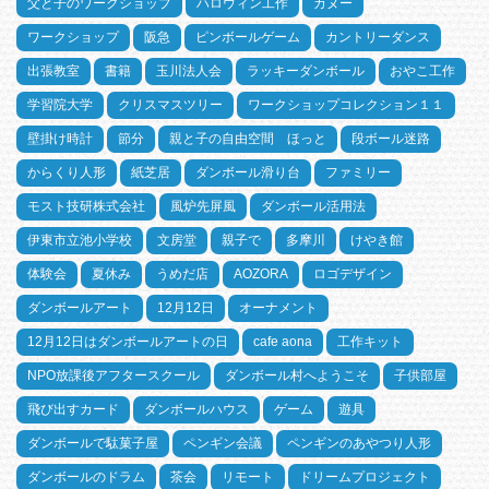
父と子のワークショップ
ハロウィン工作
カヌー
ワークショップ
阪急
ピンボールゲーム
カントリーダンス
出張教室
書籍
玉川法人会
ラッキーダンボール
おやこ工作
学習院大学
クリスマスツリー
ワークショップコレクション１１
壁掛け時計
節分
親と子の自由空間 ほっと
段ボール迷路
からくり人形
紙芝居
ダンボール滑り台
ファミリー
モスト技研株式会社
風炉先屏風
ダンボール活用法
伊東市立池小学校
文房堂
親子で
多摩川
けやき館
体験会
夏休み
うめだ店
AOZORA
ロゴデザイン
ダンボールアート
12月12日
オーナメント
12月12日はダンボールアートの日
cafe aona
工作キット
NPO放課後アフタースクール
ダンボール村へようこそ
子供部屋
飛び出すカード
ダンボールハウス
ゲーム
遊具
ダンボールで駄菓子屋
ペンギン会議
ペンギンのあやつり人形
ダンボールのドラム
茶会
リモート
ドリームプロジェクト