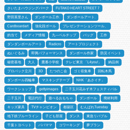
さいたまハウジングパーク
FUTAKO HEART STREET 7
野田英里さん
ダンボール工作.
ダンボールアート.
Cardboardart
強化段ボール
プレゼンテーションツール、
的当て
メディア情報
九―ベルチップ
バッグ
工作
ダンダンボールアート
Radicro
アートプロジェクト
ぬいぐるみ
即興パフォーマンス
ダンボール作家
防災イベント
秘密基地
大人
鷹番小学校
テレビ東京 「L4you!」
納品例
プロパック立川
3D
たつのこ会
ゴミ収集車
回転木馬
ダンボール四輪車
マスキングテープ
NHK「あさイチ」
ワークショップ.
gettyimages
二子玉川花みず木フェスティバル
二子玉川
電話代行
遊べるおもちゃ
ダンボール
廃材利用
キッズ家具
TVチャンピオン
都築区
むんぱれTuesday
地下鉄ブルーライン
子ども部屋
ダンス
東急リバブル
千葉トヨペット
パパママ
コワーキング
夢プラン