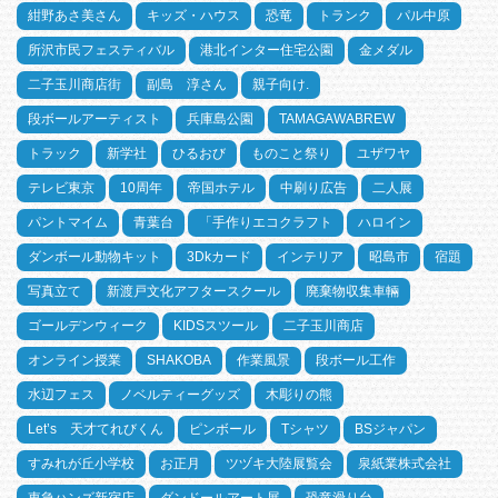
紺野あさ美さん
キッズ・ハウス
恐竜
トランク
パル中原
所沢市民フェスティバル
港北インター住宅公園
金メダル
二子玉川商店街
副島 淳さん
親子向け.
段ボールアーティスト
兵庫島公園
TAMAGAWABREW
トラック
新学社
ひるおび
ものこと祭り
ユザワヤ
テレビ東京
10周年
帝国ホテル
中刷り広告
二人展
パントマイム
青葉台
「手作りエコクラフト
ハロイン
ダンボール動物キット
3Dkカード
インテリア
昭島市
宿題
写真立て
新渡戸文化アフタースクール
廃棄物収集車輛
ゴールデンウィーク
KIDSスツール
二子玉川商店
オンライン授業
SHAKOBA
作業風景
段ボール工作
水辺フェス
ノベルティーグッズ
木彫りの熊
Let’s 天才てれびくん
ピンボール
Tシャツ
BSジャパン
すみれが丘小学校
お正月
ツヅキ大陸展覧会
泉紙業株式会社
東急ハンズ新宿店
ダンドールアート展
恐竜滑り台