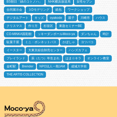
BS朝日「緑のコトノハ」
NHK横浜放送局
女性セブン
合同展示会
３Dモデリング
紙包
ワークショップ
デジタルアート
キッズ
oyakode
親子
川崎市
ハウス
クリスマス
作り方
杉並区
東急セミナーBE
CO-MINKA国彩館
ッキーダンボールMoco-ya
ダンちゃん
時計
駄菓子屋
ミニ・ボンネットバス
かぼしゃ
ヨツバコ
イースター
大東京綜合卸売センター
ハンズカフェ
プレイランド
辰（たつ）年生まれ
はま☆キラ
オンライン教室
金町駅
Brender
NPO法人一期JAM
成城大学前
THE ARTIS COLLECTION
HOME