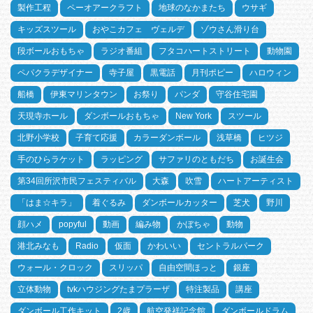
製作工程
ペーオアークラフト
地球のなかまたち
ウサギ
キッズスツール
おやこカフェ ヴェルデ
ゾウさん滑り台
段ボールおもちゃ
ラジオ番組
フタコハートストリート
動物園
ペパクラデザイナー
寺子屋
黒電話
月刊ポピー
ハロウィン
船橋
伊東マリンタウン
お祭り
パンダ
守谷住宅園
天現寺ホール
ダンボールおもちゃ
New York
スツール
北野小学校
子育て応援
カラーダンボール
浅草橋
ヒツジ
手のひらラケット
ラッピング
サファリのともだち
お誕生会
第34回所沢市民フェスティバル
大森
吹雪
ハートアーティスト
「はま☆キラ」
着ぐるみ
ダンボールカッター
芝犬
野川
顔ハメ
popyful
動画
編み物
かぼちゃ
動物
港北みなも
Radio
仮面
かわいい
セントラルパーク
ウォール・クロック
スリッパ
自由空間ほっと
銀座
立体動物
tvkハウジングたまプラーザ
特注製品
講座
ダンボール工作キット
2歳
航空発祥記念館
ダンボールドラム