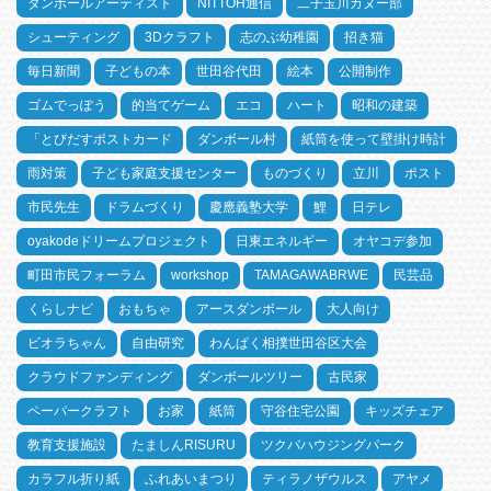
ダンボールアーティスト
NITTOH通信
二子玉川カヌー部
シューティング
3Dクラフト
志のぶ幼稚園
招き猫
毎日新聞
子どもの本
世田谷代田
絵本
公開制作
ゴムでっぽう
的当てゲーム
エコ
ハート
昭和の建築
「とびだすポストカード
ダンボール村
紙筒を使って壁掛け時計
雨対策
子ども家庭支援センター
ものづくり
立川
ポスト
市民先生
ドラムづくり
慶應義塾大学
鯉
日テレ
oyakodeドリームプロジェクト
日東エネルギー
オヤコデ参加
町田市民フォーラム
workshop
TAMAGAWABRWE
民芸品
くらしナビ
おもちゃ
アースダンボール
大人向け
ビオラちゃん
自由研究
わんぱく相撲世田谷区大会
クラウドファンディング
ダンボールツリー
古民家
ペーパークラフト
お家
紙筒
守谷住宅公園
キッズチェア
教育支援施設
たましんRISURU
ツクバハウジングパーク
カラフル折り紙
ふれあいまつり
ティラノザウルス
アヤメ