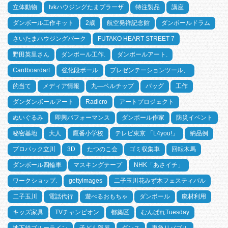
立体動物
tvkハウジングたまプラーザ
特注製品
講座
ダンボール工作キット
2歳
航空発祥記念館
ダンボールドラム
さいたまハウジングパーク
FUTAKO HEART STREET 7
野田英里さん
ダンボール工作.
ダンボールアート.
Cardboardart
強化段ボール
プレゼンテーションツール、
的当て
メディア情報
九―ベルチップ
バッグ
工作
ダンダンボールアート
Radicro
アートプロジェクト
ぬいぐるみ
即興パフォーマンス
ダンボール作家
防災イベント
秘密基地
大人
鷹番小学校
テレビ東京 「L4you!」
納品例
プロパック立川
3D
たつのこ会
ゴミ収集車
回転木馬
ダンボール四輪車
マスキングテープ
NHK「あさイチ」
ワークショップ.
gettyimages
二子玉川花みず木フェスティバル
二子玉川
電話代行
遊べるおもちゃ
ダンボール
廃材利用
キッズ家具
TVチャンピオン
都築区
むんぱれTuesday