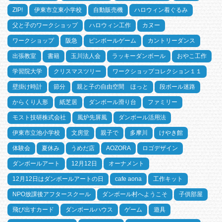
ZIP!
伊東市立東小学校
自動販売機
ハロウィン着ぐるみ
父と子のワークショップ
ハロウィン工作
カヌー
ワークショップ
阪急
ピンボールゲーム
カントリーダンス
出張教室
書籍
玉川法人会
ラッキーダンボール
おやこ工作
学習院大学
クリスマスツリー
ワークショップコレクション１１
壁掛け時計
節分
親と子の自由空間 ほっと
段ボール迷路
からくり人形
紙芝居
ダンボール滑り台
ファミリー
モスト技研株式会社
風炉先屏風
ダンボール活用法
伊東市立池小学校
文房堂
親子で
多摩川
けやき館
体験会
夏休み
うめだ店
AOZORA
ロゴデザイン
ダンボールアート
12月12日
オーナメント
12月12日はダンボールアートの日
cafe aona
工作キット
NPO放課後アフタースクール
ダンボール村へようこそ
子供部屋
飛び出すカード
ダンボールハウス
ゲーム
遊具