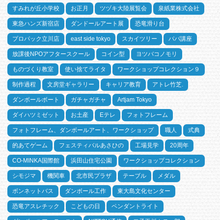
すみれが丘小学校
お正月
ツヅキ大陸展覧会
泉紙業株式会社
東急ハンズ新宿店
ダンドールアート展
恐竜滑り台
プロパック立川店
east side tokyo
スカイツリー
パパ講座
放課後NPOアフタースクール
コイン型
ヨツバコノモリ
ものづくり教室
使い捨てライタ
ワークショップコレクション９
制作過程
文房堂ギャラリー
キャリア教育
アトレ竹芝.
ダンボールボート
ガチャガチャ
Artjam Tokyo
ダイハツミゼット
お土産
Eテレ
フォトフレーム
フォトフレーム、ダンボールアート、ワークショップ
職人
式典
的あてゲーム
フェスティバルあさひの
工場見学
20周年
CO-MINKA国際館
浜田山住宅公園
ワークショップコレクション
シモジマ
機関車
北市民プラザ
テーブル
メダル
ボンネットバス
ダンボール工作
東大島文化センター
恐竜アスレチック
こどもの日
ペンダントライト