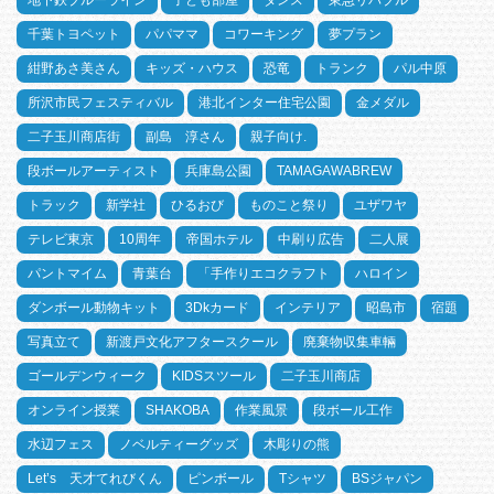
地下鉄ブルーライン
子ども部屋
ダンス
東急リバブル
千葉トヨペット
パパママ
コワーキング
夢プラン
紺野あさ美さん
キッズ・ハウス
恐竜
トランク
パル中原
所沢市民フェスティバル
港北インター住宅公園
金メダル
二子玉川商店街
副島 淳さん
親子向け.
段ボールアーティスト
兵庫島公園
TAMAGAWABREW
トラック
新学社
ひるおび
ものこと祭り
ユザワヤ
テレビ東京
10周年
帝国ホテル
中刷り広告
二人展
パントマイム
青葉台
「手作りエコクラフト
ハロイン
ダンボール動物キット
3Dkカード
インテリア
昭島市
宿題
写真立て
新渡戸文化アフタースクール
廃棄物収集車輛
ゴールデンウィーク
KIDSスツール
二子玉川商店
オンライン授業
SHAKOBA
作業風景
段ボール工作
水辺フェス
ノベルティーグッズ
木彫りの熊
Let’s 天才てれびくん
ピンボール
Tシャツ
BSジャパン