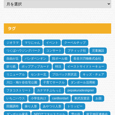
タグ
ジオラマ
マリにゃん
イベント
クーベルチップ
つくばハウジングパーク
コンサート
ブティック社
児童施設
自由が丘
パンダペンギン
段ボール箱
長谷川刃物株式会社
折り紙
ポップアップカード
特注
イーストサイドトーキョー
リニューアル
センター北
プロパック所沢店
キッズ・チェア
川口・鳩ケ谷住宅公園
子育てサークル
ダンボール活用術
フタコストリート
カナマチぷらっと
pepakuradesiigner
いちごハウス
小学生向け
cardbordart
東武百貨店
お面
田園調布
操り人形
あやつり人形
トリッピー
ダンボール家具
NPOアフタースクール
雪が谷
柴又地区連絡会