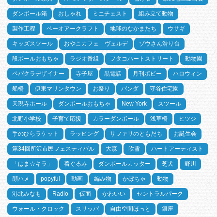
ダンボール箱
おしゃれ
ミニチェスト
組み立て動物
製作工程
ペーオアークラフト
地球のなかまたち
ウサギ
キッズスツール
おやこカフェ ヴェルデ
ゾウさん滑り台
段ボールおもちゃ
ラジオ番組
フタコハートストリート
動物園
ペパクラデザイナー
寺子屋
黒電話
月刊ポピー
ハロウィン
船橋
伊東マリンタウン
お祭り
パンダ
守谷住宅園
天現寺ホール
ダンボールおもちゃ
New York
スツール
北野小学校
子育て応援
カラーダンボール
浅草橋
ヒツジ
手のひらラケット
ラッピング
サファリのともだち
お誕生会
第34回所沢市民フェスティバル
大森
吹雪
ハートアーティスト
「はま☆キラ」
着ぐるみ
ダンボールカッター
芝犬
野川
顔ハメ
popyful
動画
編み物
かぼちゃ
動物
港北みなも
Radio
仮面
かわいい
セントラルパーク
ウォール・クロック
スリッパ
自由空間ほっと
銀座