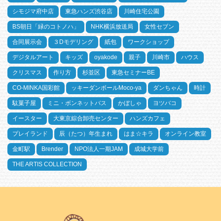
シモジマ府中店
東急ハンズ渋谷店
川崎住宅公園
BS朝日「緑のコトノハ」
NHK横浜放送局
女性セブン
合同展示会
３Dモデリング
紙包
ワークショップ
デジタルアート
キッズ
oyakode
親子
川崎市
ハウス
クリスマス
作り方
杉並区
東急セミナーBE
CO-MINKA国彩館
ッキーダンボールMoco-ya
ダンちゃん
時計
駄菓子屋
ミニ・ボンネットバス
かぼしゃ
ヨツバコ
イースター
大東京綜合卸売センター
ハンズカフェ
プレイランド
辰（たつ）年生まれ
はま☆キラ
オンライン教室
金町駅
Brender
NPO法人一期JAM
成城大学前
THE ARTIS COLLECTION
HOME