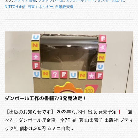
タグ:
メディア情報
,
フォトフレーム
,
ダンボールアート
,
ダンボール工作.
,
NITTOH通信
,
日東エネルギー
,
自動販売機
ダンボール工作の書籍7/3発売決定！
【出版のお知らせです】 2023年7月3日 出版 発売予定
「遊
べる！ダンボール貯金箱」全7作品 著:山田素子 出版社:ブティ
ック社 価格:1,300円 ☆ミニ自動…