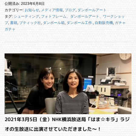
公開済み: 2023年6月8日
カテゴリー:
お知らせ
,
メディア情報
,
ブログ
,
ダンボールアート
タグ:
シューティング
,
フォトフレーム、ダンボールアート、ワークショッ
プ
,
書籍
,
ブティック社
,
ダンボール箱
,
ダンボール工作.
,
自動販売機
,
ガチャ
ガチャ
2021年3月5日（金）NHK横浜放送局「はま☆キラ」ラジ
オの生放送に出演させていただきました～！