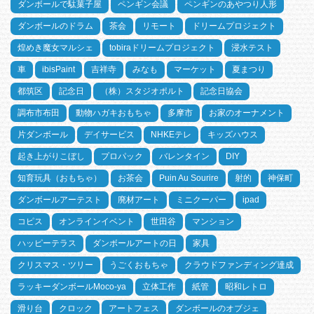
ダンボールで駄菓子屋
ペンギン会議
ペンギンのあやつり人形
ダンボールのドラム
茶会
リモート
ドリームプロジェクト
煌めき魔女マルシェ
tobiraドリームプロジェクト
浸水テスト
車
ibisPaint
吉祥寺
みなも
マーケット
夏まつり
都筑区
記念日
（株）スタジオポルト
記念日協会
調布市布田
動物ハガキおもちゃ
多摩市
お家のオーナメント
片ダンボール
デイサービス
NHKEテレ
キッズハウス
起き上がりこぼし
プロパック
バレンタイン
DIY
知育玩具（おもちゃ）
お茶会
Puin Au Sourire
射的
神保町
ダンボールアーテスト
廃材アート
ミニクーパー
ipad
コピス
オンラインイベント
世田谷
マンション
ハッピーテラス
ダンボールアートの日
家具
クリスマス・ツリー
うごくおもちゃ
クラウドファンディング達成
ラッキーダンボールMoco-ya
立体工作
紙管
昭和レトロ
滑り台
クロック
アートフェス
ダンボールのオブジェ