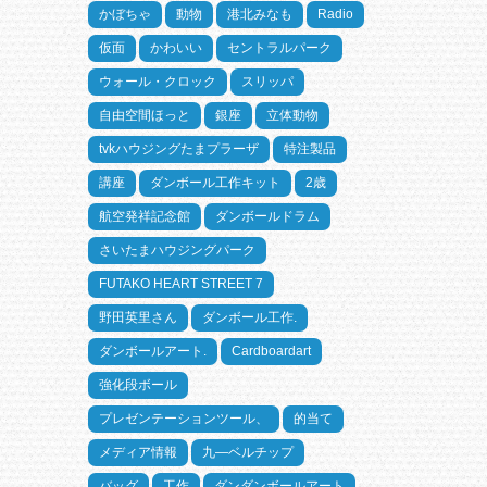
かぼちゃ
動物
港北みなも
Radio
仮面
かわいい
セントラルパーク
ウォール・クロック
スリッパ
自由空間ほっと
銀座
立体動物
tvkハウジングたまプラーザ
特注製品
講座
ダンボール工作キット
2歳
航空発祥記念館
ダンボールドラム
さいたまハウジングパーク
FUTAKO HEART STREET 7
野田英里さん
ダンボール工作.
ダンボールアート.
Cardboardart
強化段ボール
プレゼンテーションツール、
的当て
メディア情報
九―ベルチップ
バッグ
工作
ダンダンボールアート