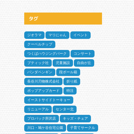
タグ
ジオラマ
マリにゃん
イベント
クーベルチップ
つくばハウジングパーク
コンサート
ブティック社
児童施設
自由が丘
パンダペンギン
段ボール箱
長谷川刃物株式会社
折り紙
ポップアップカード
特注
イーストサイドトーキョー
リニューアル
センター北
プロパック所沢店
キッズ・チェア
川口・鳩ケ谷住宅公園
子育てサークル