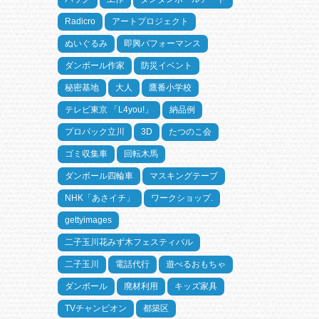
Radicro
アートプロジェクト
ぬいぐるみ
即興パフォーマンス
ダンボール作家
防災イベント
秘密基地
大人
鷹番小学校
テレビ東京 「L4you!」
納品例
プロパック立川
3D
たつのこ会
ゴミ収集車
回転木馬
ダンボール四輪車
マスキングテープ
NHK「あさイチ」
ワークショップ.
gettyimages
二子玉川花みず木フェスティバル
二子玉川
電話代行
遊べるおもちゃ
ダンボール
廃材利用
キッズ家具
TVチャンピオン
都築区