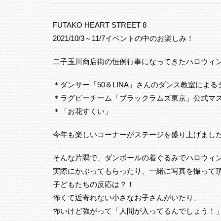
FUTAKO HEART STREET 8
2021/10/3～11/7イベントの中のお楽しみ！
二子玉川商店街の恒例行事になってきたハロウィ
＊ダンサー「50＆LINA」さんのダンス教室によ
＊ラグビーチーム「ブラックラムズ東京」公式マ
＊「お花すくい」
今年も楽しいコーナーがステージを盛り上げまし
そんな片隅で、ダンボールの着ぐるみでハロウィ
実際にかぶってもらったり、一緒に写真を撮って
子どもたちの反応は？！
怖くて近寄れない小さなお子さんがいたり、
怖いけど強がって「人間が入ってるんでしょう！