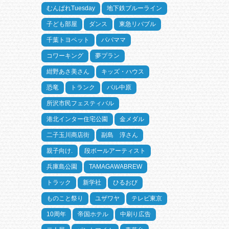
むんぱれTuesday
地下鉄ブルーライン
子ども部屋
ダンス
東急リバブル
千葉トヨペット
パパママ
コワーキング
夢プラン
紺野あさ美さん
キッズ・ハウス
恐竜
トランク
パル中原
所沢市民フェスティバル
港北インター住宅公園
金メダル
二子玉川商店街
副島 淳さん
親子向け.
段ボールアーティスト
兵庫島公園
TAMAGAWABREW
トラック
新学社
ひるおび
ものこと祭り
ユザワヤ
テレビ東京
10周年
帝国ホテル
中刷り広告