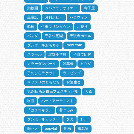
動物園
ペパクラデザイナー
寺子屋
黒電話
月刊ポピー
ハロウィン
船橋
伊東マリンタウン
お祭り
パンダ
守谷住宅園
天現寺ホール
ダンボールおもちゃ
New York
スツール
北野小学校
子育て応援
カラーダンボール
浅草橋
ヒツジ
手のひらラケット
ラッピング
サファリのともだち
お誕生会
第34回所沢市民フェスティバル
大森
吹雪
ハートアーティスト
「はま☆キラ」
着ぐるみ
ダンボールカッター
芝犬
野川
顔ハメ
popyful
動画
編み物