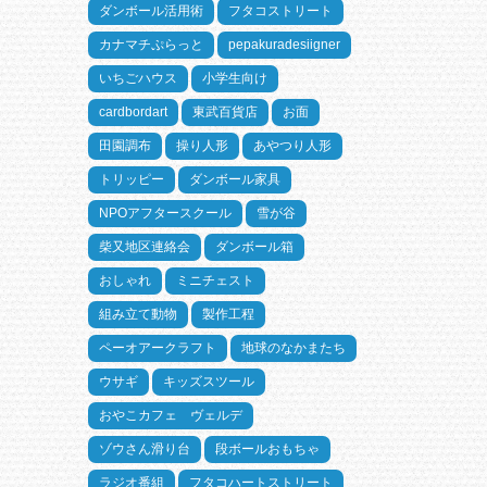
ダンボール活用術
フタコストリート
カナマチぷらっと
pepakuradesiigner
いちごハウス
小学生向け
cardbordart
東武百貨店
お面
田園調布
操り人形
あやつり人形
トリッピー
ダンボール家具
NPOアフタースクール
雪が谷
柴又地区連絡会
ダンボール箱
おしゃれ
ミニチェスト
組み立て動物
製作工程
ペーオアークラフト
地球のなかまたち
ウサギ
キッズスツール
おやこカフェ ヴェルデ
ゾウさん滑り台
段ボールおもちゃ
ラジオ番組
フタコハートストリート