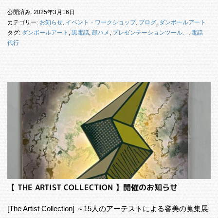
公開済み: 2025年3月16日
カテゴリー:
お知らせ
,
イベント・ワークショップ
,
ブログ
,
ダンボールアート
タグ:
ダンボールアート
,
黒電話
,
顔ハメ
,
プレゼンテーションツール、
,
電話
代行
【 THE ARTIST COLLECTION 】開催のお知らせ
[The Artist Collection] ～15人のアーテストによる審美の蒐集展