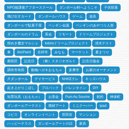
NPO放課後アフタースクール
ダンボール村へようこそ
子供部屋
飛び出すカード
ダンボールハウス
ゲーム
遊具
ダンボールで駄菓子屋
ペンギン会議
ペンギンのあやつり人形
ダンボールのドラム
茶会
リモート
ドリームプロジェクト
煌めき魔女マルシェ
tobiraドリームプロジェクト
浸水テスト
車
ibisPaint
吉祥寺
みなも
マーケット
夏まつり
都筑区
記念日
（株）スタジオポルト
記念日協会
調布市布田
動物ハガキおもちゃ
多摩市
お家のオーナメント
片ダンボール
デイサービス
NHKEテレ
キッズハウス
起き上がりこぼし
プロパック
バレンタイン
DIY
知育玩具（おもちゃ）
お茶会
Puin Au Sourire
射的
神保町
ダンボールアーテスト
廃材アート
ミニクーパー
ipad
コピス
オンラインイベント
世田谷
マンション
ハッピーテラス
ダンボールアートの日
家具