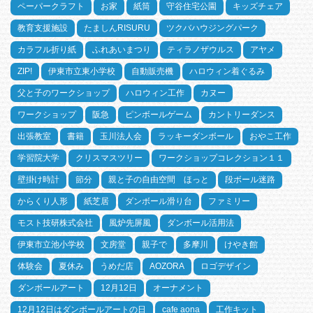
ペーパークラフト
お家
紙筒
守谷住宅公園
キッズチェア
教育支援施設
たましんRISURU
ツクバハウジングパーク
カラフル折り紙
ふれあいまつり
ティラノザウルス
アヤメ
ZIP!
伊東市立東小学校
自動販売機
ハロウィン着ぐるみ
父と子のワークショップ
ハロウィン工作
カヌー
ワークショップ
阪急
ピンボールゲーム
カントリーダンス
出張教室
書籍
玉川法人会
ラッキーダンボール
おやこ工作
学習院大学
クリスマスツリー
ワークショップコレクション１１
壁掛け時計
節分
親と子の自由空間 ほっと
段ボール迷路
からくり人形
紙芝居
ダンボール滑り台
ファミリー
モスト技研株式会社
風炉先屏風
ダンボール活用法
伊東市立池小学校
文房堂
親子で
多摩川
けやき館
体験会
夏休み
うめだ店
AOZORA
ロゴデザイン
ダンボールアート
12月12日
オーナメント
12月12日はダンボールアートの日
cafe aona
工作キット