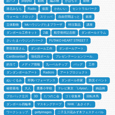
顔ハメ
popyful
動画
編み物
かぼちゃ
動物
港北みなも
Radio
仮面
かわいい
セントラルパーク
ウォール・クロック
スリッパ
自由空間ほっと
銀座
立体動物
tvkハウジングたまプラーザ
特注製品
講座
ダンボール工作キット
2歳
航空発祥記念館
ダンボールドラム
さいたまハウジングパーク
FUTAKO HEART STREET 7
野田英里さん
ダンボール工作.
ダンボールアート.
Cardboardart
強化段ボール
プレゼンテーションツール、
的当て
メディア情報
九―ベルチップ
バッグ
工作
ダンダンボールアート
Radicro
アートプロジェクト
ぬいぐるみ
即興パフォーマンス
ダンボール作家
防災イベント
秘密基地
大人
鷹番小学校
テレビ東京 「L4you!」
納品例
プロパック立川
3D
たつのこ会
ゴミ収集車
回転木馬
ダンボール四輪車
マスキングテープ
NHK「あさイチ」
ワークショップ.
gettyimages
二子玉川花みず木フェスティバル