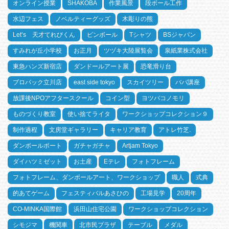
オンライン授業
SHAKOBA
作業風景
段ボール工作
水辺フェス
ノベルティーグッズ
木彫りの熊
Let’s 天才てれびくん
ピンボール
Tシャツ
BSジャパン
すみれが丘小学校
お正月
ツヅキ大陸展覧会
泉紙業株式会社
東急ハンズ新宿店
ダンドールアート展
恐竜滑り台
プロパック立川店
east side tokyo
スカイツリー
パパ講座
放課後NPOアフタースクール
コイン型
ヨツバコノモリ
ものづくり教室
使い捨てライタ
ワークショップコレクション９
制作過程
文房堂ギャラリー
キャリア教育
アトレ竹芝.
ダンボールボート
ガチャガチャ
Artjam Tokyo
ダイハツミゼット
お土産
Eテレ
フォトフレーム
フォトフレーム、ダンボールアート、ワークショップ
職人
式典
的あてゲーム
フェスティバルあさひの
工場見学
20周年
CO-MINKA国際館
浜田山住宅公園
ワークショップコレクション
シモジマ
機関車
北市民プラザ
テーブル
メダル