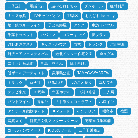
二子玉川
電話代行
遊べるおもちゃ
ダンボール
廃材利用
キッズ家具
TVチャンピオン
都築区
むんぱれTuesday
地下鉄ブルーライン
子ども部屋
ダンス
東急リバブル
千葉トヨペット
パパママ
コワーキング
夢プラン
紺野あさ美さん
キッズ・ハウス
恐竜
トランク
パル中原
所沢市民フェスティバル
港北インター住宅公園
金メダル
二子玉川商店街
副島 淳さん
親子向け.
段ボールアーティスト
兵庫島公園
TAMAGAWABREW
トラック
新学社
ひるおび
ものこと祭り
ユザワヤ
テレビ東京
10周年
帝国ホテル
中刷り広告
二人展
パントマイム
青葉台
「手作りエコクラフト
ハロイン
ダンボール動物キット
3Dkカード
インテリア
昭島市
宿題
写真立て
新渡戸文化アフタースクール
廃棄物収集車輛
ゴールデンウィーク
KIDSスツール
二子玉川商店