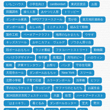
いちごハウス
小学生向け
cardbordart
東武百貨店
お面
田園調布
操り人形
あやつり人形
トリッピー
ダンボール家具
NPOアフタースクール
雪が谷
柴又地区連絡会
ダンボール箱
おしゃれ
ミニチェスト
組み立て動物
製作工程
ペーオアークラフト
地球のなかまたち
ウサギ
キッズスツール
おやこカフェ ヴェルデ
ゾウさん滑り台
段ボールおもちゃ
ラジオ番組
フタコハートストリート
動物園
ペパクラデザイナー
寺子屋
黒電話
月刊ポピー
ハロウィン
船橋
伊東マリンタウン
お祭り
パンダ
守谷住宅園
天現寺ホール
ダンボールおもちゃ
New York
スツール
北野小学校
子育て応援
カラーダンボール
浅草橋
ヒツジ
手のひらラケット
ラッピング
サファリのともだち
お誕生会
第34回所沢市民フェスティバル
大森
吹雪
ハートアーティスト
「はま☆キラ」
着ぐるみ
ダンボールカッター
芝犬
野川