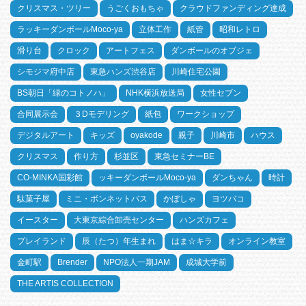
クリスマス・ツリー
うごくおもちゃ
クラウドファンディング達成
ラッキーダンボールMoco-ya
立体工作
紙管
昭和レトロ
滑り台
クロック
アートフェス
ダンボールのオブジェ
シモジマ府中店
東急ハンズ渋谷店
川崎住宅公園
BS朝日「緑のコトノハ」
NHK横浜放送局
女性セブン
合同展示会
３Dモデリング
紙包
ワークショップ
デジタルアート
キッズ
oyakode
親子
川崎市
ハウス
クリスマス
作り方
杉並区
東急セミナーBE
CO-MINKA国彩館
ッキーダンボールMoco-ya
ダンちゃん
時計
駄菓子屋
ミニ・ボンネットバス
かぼしゃ
ヨツバコ
イースター
大東京綜合卸売センター
ハンズカフェ
プレイランド
辰（たつ）年生まれ
はま☆キラ
オンライン教室
金町駅
Brender
NPO法人一期JAM
成城大学前
THE ARTIS COLLECTION