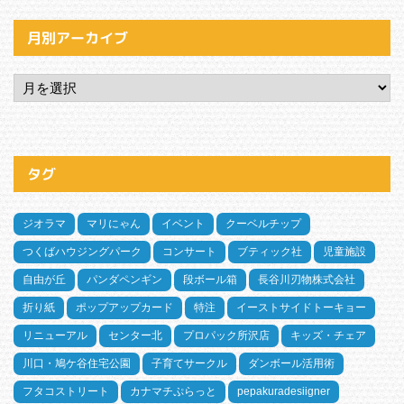
月別アーカイブ
タグ
ジオラマ
マリにゃん
イベント
クーベルチップ
つくばハウジングパーク
コンサート
ブティック社
児童施設
自由が丘
パンダペンギン
段ボール箱
長谷川刃物株式会社
折り紙
ポップアップカード
特注
イーストサイドトーキョー
リニューアル
センター北
プロパック所沢店
キッズ・チェア
川口・鳩ケ谷住宅公園
子育てサークル
ダンボール活用術
フタコストリート
カナマチぷらっと
pepakuradesiigner