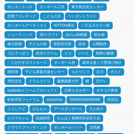
ボンネットバス
ダンボール工作
東大島文化センター
恐竜アスレチック
こどもの日
ペンダントライト
ダンボールアーティスト
NITTOH通信
二子玉川カヌー部
シューティング
3Dクラフト
志のぶ幼稚園
招き猫
毎日新聞
子どもの本
世田谷代田
絵本
公開制作
ゴムでっぽう
的当てゲーム
エコ
ハート
昭和の建築
「とびだすポストカード
ダンボール村
紙筒を使って壁掛け時計
雨対策
子ども家庭支援センター
ものづくり
立川
ポスト
市民先生
ドラムづくり
慶應義塾大学
鯉
日テレ
oyakodeドリームプロジェクト
日東エネルギー
オヤコデ参加
町田市民フォーラム
workshop
TAMAGAWABRWE
民芸品
くらしナビ
おもちゃ
アースダンボール
大人向け
ビオラちゃん
自由研究
わんぱく相撲世田谷区大会
クラウドファンディング
ダンボールツリー
古民家