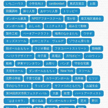
いちごハウス
小学生向け
cardbordart
東武百貨店
お面
田園調布
操り人形
あやつり人形
トリッピー
ダンボール家具
NPOアフタースクール
雪が谷
柴又地区連絡会
ダンボール箱
おしゃれ
ミニチェスト
組み立て動物
製作工程
ペーオアークラフト
地球のなかまたち
ウサギ
キッズスツール
おやこカフェ ヴェルデ
ゾウさん滑り台
段ボールおもちゃ
ラジオ番組
フタコハートストリート
動物園
ペパクラデザイナー
寺子屋
黒電話
月刊ポピー
ハロウィン
船橋
伊東マリンタウン
お祭り
パンダ
守谷住宅園
天現寺ホール
ダンボールおもちゃ
New York
スツール
北野小学校
子育て応援
カラーダンボール
浅草橋
ヒツジ
手のひらラケット
ラッピング
サファリのともだち
お誕生会
第34回所沢市民フェスティバル
大森
吹雪
ハートアーティスト
「はま☆キラ」
着ぐるみ
ダンボールカッター
芝犬
野川