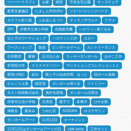
ペーパークラフト
お家
紙筒
守谷住宅公園
キッズチェア
教育支援施設
たましんRISURU
ツクバハウジングパーク
カラフル折り紙
ふれあいまつり
ティラノザウルス
アヤメ
ZIP!
伊東市立東小学校
自動販売機
ハロウィン着ぐるみ
父と子のワークショップ
ハロウィン工作
カヌー
ワークショップ
阪急
ピンボールゲーム
カントリーダンス
出張教室
書籍
玉川法人会
ラッキーダンボール
おやこ工作
学習院大学
クリスマスツリー
ワークショップコレクション１１
壁掛け時計
節分
親と子の自由空間 ほっと
段ボール迷路
からくり人形
紙芝居
ダンボール滑り台
ファミリー
モスト技研株式会社
風炉先屏風
ダンボール活用法
伊東市立池小学校
文房堂
親子で
多摩川
けやき館
体験会
夏休み
うめだ店
AOZORA
ロゴデザイン
ダンボールアート
12月12日
オーナメント
12月12日はダンボールアートの日
cafe aona
工作キット