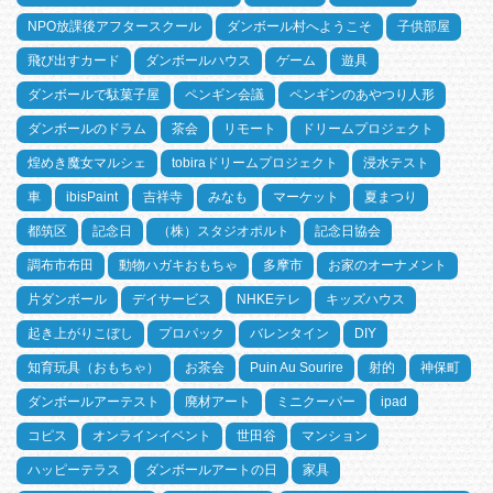
NPO放課後アフタースクール
ダンボール村へようこそ
子供部屋
飛び出すカード
ダンボールハウス
ゲーム
遊具
ダンボールで駄菓子屋
ペンギン会議
ペンギンのあやつり人形
ダンボールのドラム
茶会
リモート
ドリームプロジェクト
煌めき魔女マルシェ
tobiraドリームプロジェクト
浸水テスト
車
ibisPaint
吉祥寺
みなも
マーケット
夏まつり
都筑区
記念日
（株）スタジオポルト
記念日協会
調布市布田
動物ハガキおもちゃ
多摩市
お家のオーナメント
片ダンボール
デイサービス
NHKEテレ
キッズハウス
起き上がりこぼし
プロパック
バレンタイン
DIY
知育玩具（おもちゃ）
お茶会
Puin Au Sourire
射的
神保町
ダンボールアーテスト
廃材アート
ミニクーパー
ipad
コピス
オンラインイベント
世田谷
マンション
ハッピーテラス
ダンボールアートの日
家具