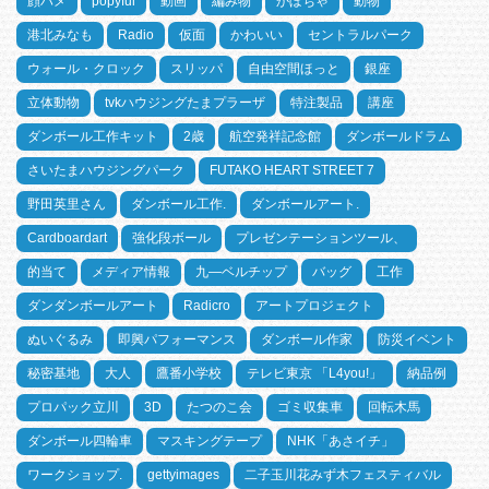
顔ハメ
popyful
動画
編み物
かぼちゃ
動物
港北みなも
Radio
仮面
かわいい
セントラルパーク
ウォール・クロック
スリッパ
自由空間ほっと
銀座
立体動物
tvkハウジングたまプラーザ
特注製品
講座
ダンボール工作キット
2歳
航空発祥記念館
ダンボールドラム
さいたまハウジングパーク
FUTAKO HEART STREET 7
野田英里さん
ダンボール工作.
ダンボールアート.
Cardboardart
強化段ボール
プレゼンテーションツール、
的当て
メディア情報
九―ベルチップ
バッグ
工作
ダンダンボールアート
Radicro
アートプロジェクト
ぬいぐるみ
即興パフォーマンス
ダンボール作家
防災イベント
秘密基地
大人
鷹番小学校
テレビ東京 「L4you!」
納品例
プロパック立川
3D
たつのこ会
ゴミ収集車
回転木馬
ダンボール四輪車
マスキングテープ
NHK「あさイチ」
ワークショップ.
gettyimages
二子玉川花みず木フェスティバル