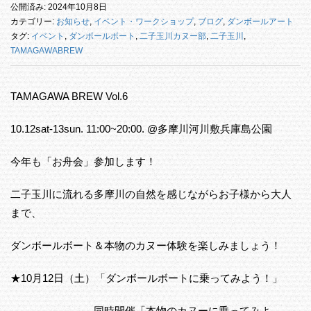
公開済み: 2024年10月8日
カテゴリー:
お知らせ
,
イベント・ワークショップ
,
ブログ
,
ダンボールアート
タグ:
イベント
,
ダンボールボート
,
二子玉川カヌー部
,
二子玉川
,
TAMAGAWABREW
TAMAGAWA BREW Vol.6
10.12sat-13sun. 11:00~20:00. @多摩川河川敷兵庫島公園
今年も「お舟会」参加します！
二子玉川に流れる多摩川の自然を感じながらお子様から大人
まで、
ダンボールボート＆本物のカヌー体験を楽しみましょう！
★10月12日（土）「ダンボールボートに乗ってみよう！」
同時開催「本物のカヌーに乗ってみよ