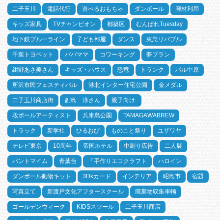
二子玉川
電話代行
遊べるおもちゃ
ダンボール
廃材利用
キッズ家具
TVチャンピオン
都築区
むんぱれTuesday
地下鉄ブルーライン
子ども部屋
ダンス
東急リバブル
千葉トヨペット
パパママ
コワーキング
夢プラン
紺野あさ美さん
キッズ・ハウス
恐竜
トランク
パル中原
所沢市民フェスティバル
港北インター住宅公園
金メダル
二子玉川商店街
副島 淳さん
親子向け.
段ボールアーティスト
兵庫島公園
TAMAGAWABREW
トラック
新学社
ひるおび
ものこと祭り
ユザワヤ
テレビ東京
10周年
帝国ホテル
中刷り広告
二人展
パントマイム
青葉台
「手作りエコクラフト
ハロイン
ダンボール動物キット
3Dkカード
インテリア
昭島市
宿題
写真立て
新渡戸文化アフタースクール
廃棄物収集車輛
ゴールデンウィーク
KIDSスツール
二子玉川商店