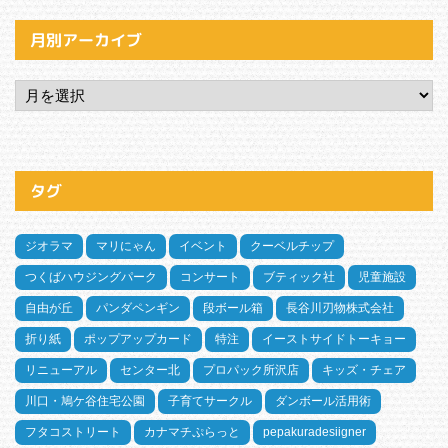
月別アーカイブ
タグ
ジオラマ
マリにゃん
イベント
クーベルチップ
つくばハウジングパーク
コンサート
ブティック社
児童施設
自由が丘
パンダペンギン
段ボール箱
長谷川刃物株式会社
折り紙
ポップアップカード
特注
イーストサイドトーキョー
リニューアル
センター北
プロパック所沢店
キッズ・チェア
川口・鳩ケ谷住宅公園
子育てサークル
ダンボール活用術
フタコストリート
カナマチぷらっと
pepakuradesiigner