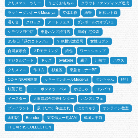
クリスマス・ツリー
うごくおもちゃ
クラウドファンディング達成
ラッキーダンボールMoco-ya
立体工作
紙管
昭和レトロ
滑り台
クロック
アートフェス
ダンボールのオブジェ
シモジマ府中店
東急ハンズ渋谷店
川崎住宅公園
BS朝日「緑のコトノハ」
NHK横浜放送局
女性セブン
合同展示会
３Dモデリング
紙包
ワークショップ
デジタルアート
キッズ
oyakode
親子
川崎市
ハウス
クリスマス
作り方
杉並区
東急セミナーBE
CO-MINKA国彩館
ッキーダンボールMoco-ya
ダンちゃん
時計
駄菓子屋
ミニ・ボンネットバス
かぼしゃ
ヨツバコ
イースター
大東京綜合卸売センター
ハンズカフェ
プレイランド
辰（たつ）年生まれ
はま☆キラ
オンライン教室
金町駅
Brender
NPO法人一期JAM
成城大学前
THE ARTIS COLLECTION