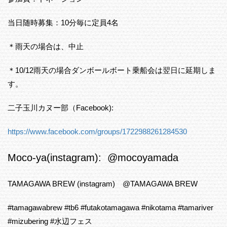
当日随時募集：10分毎に定員4名
＊雨天の場合は、中止
＊10/12雨天の場合ダンボールボート乗船会は翌日に延期しま
す。
二子玉川カヌー部（Facebook):
https://www.facebook.com/groups/1722988261284530
Moco-ya(instagram): @mocoyamada
TAMAGAWA BREW (instagram) @TAMAGAWA BREW
#tamagawabrew #tb6 #futakotamagawa #nikotama #tamariver
#mizubering #水辺フェス