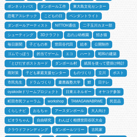
ボンネットバス
ダンボール工作
東大島文化センター
恐竜アスレチック
こどもの日
ペンダントライト
ダンボールアーティスト
NITTOH通信
二子玉川カヌー部
シューティング
3Dクラフト
志のぶ幼稚園
招き猫
毎日新聞
子どもの本
世田谷代田
絵本
公開制作
ゴムでっぽう
的当てゲーム
エコ
ハート
昭和の建築
「とびだすポストカード
ダンボール村
紙筒を使って壁掛け時計
雨対策
子ども家庭支援センター
ものづくり
立川
ポスト
市民先生
ドラムづくり
慶應義塾大学
鯉
日テレ
oyakodeドリームプロジェクト
日東エネルギー
オヤコデ参加
町田市民フォーラム
workshop
TAMAGAWABRWE
民芸品
くらしナビ
おもちゃ
アースダンボール
大人向け
ビオラちゃん
自由研究
わんぱく相撲世田谷区大会
クラウドファンディング
ダンボールツリー
古民家