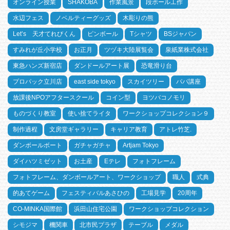
オンライン授業
SHAKOBA
作業風景
段ボール工作
水辺フェス
ノベルティーグッズ
木彫りの熊
Let’s 天才てれびくん
ピンボール
Tシャツ
BSジャパン
すみれが丘小学校
お正月
ツヅキ大陸展覧会
泉紙業株式会社
東急ハンズ新宿店
ダンドールアート展
恐竜滑り台
プロパック立川店
east side tokyo
スカイツリー
パパ講座
放課後NPOアフタースクール
コイン型
ヨツバコノモリ
ものづくり教室
使い捨てライタ
ワークショップコレクション９
制作過程
文房堂ギャラリー
キャリア教育
アトレ竹芝.
ダンボールボート
ガチャガチャ
Artjam Tokyo
ダイハツミゼット
お土産
Eテレ
フォトフレーム
フォトフレーム、ダンボールアート、ワークショップ
職人
式典
的あてゲーム
フェスティバルあさひの
工場見学
20周年
CO-MINKA国際館
浜田山住宅公園
ワークショップコレクション
シモジマ
機関車
北市民プラザ
テーブル
メダル