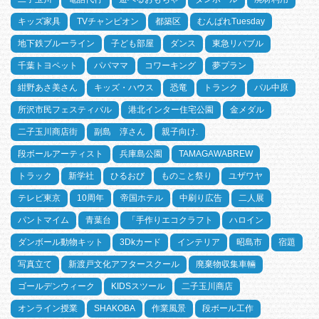
キッズ家具
TVチャンピオン
都築区
むんぱれTuesday
地下鉄ブルーライン
子ども部屋
ダンス
東急リバブル
千葉トヨペット
パパママ
コワーキング
夢プラン
紺野あさ美さん
キッズ・ハウス
恐竜
トランク
パル中原
所沢市民フェスティバル
港北インター住宅公園
金メダル
二子玉川商店街
副島 淳さん
親子向け.
段ボールアーティスト
兵庫島公園
TAMAGAWABREW
トラック
新学社
ひるおび
ものこと祭り
ユザワヤ
テレビ東京
10周年
帝国ホテル
中刷り広告
二人展
パントマイム
青葉台
「手作りエコクラフト
ハロイン
ダンボール動物キット
3Dkカード
インテリア
昭島市
宿題
写真立て
新渡戸文化アフタースクール
廃棄物収集車輛
ゴールデンウィーク
KIDSスツール
二子玉川商店
オンライン授業
SHAKOBA
作業風景
段ボール工作