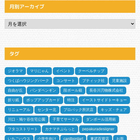
月別アーカイブ
タグ
ジオラマ
マリにゃん
イベント
クーベルチップ
つくばハウジングパーク
コンサート
ブティック社
児童施設
自由が丘
パンダペンギン
段ボール箱
長谷川刃物株式会社
折り紙
ポップアップカード
特注
イーストサイドトーキョー
リニューアル
センター北
プロパック所沢店
キッズ・チェア
川口・鳩ケ谷住宅公園
子育てサークル
ダンボール活用術
フタコストリート
カナマチぷらっと
pepakuradesiigner
いちごハウス
小学生向け
cardbordart
東武百貨店
お面