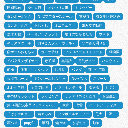
田園調布
操り人形
あやつり人形
トリッピー
ダンボール家具
NPOアフタースクール
雪が谷
柴又地区連絡会
ダンボール箱
おしゃれ
ミニチェスト
組み立て動物
製作工程
ペーオアークラフト
地球のなかまたち
ウサギ
キッズスツール
おやこカフェ ヴェルデ
ゾウさん滑り台
段ボールおもちゃ
ラジオ番組
フタコハートストリート
動物園
ペパクラデザイナー
寺子屋
黒電話
月刊ポピー
ハロウィン
船橋
伊東マリンタウン
お祭り
パンダ
守谷住宅園
天現寺ホール
ダンボールおもちゃ
New York
スツール
北野小学校
子育て応援
カラーダンボール
浅草橋
ヒツジ
手のひらラケット
ラッピング
サファリのともだち
お誕生会
第34回所沢市民フェスティバル
大森
吹雪
ハートアーティスト
「はま☆キラ」
着ぐるみ
ダンボールカッター
芝犬
野川
顔ハメ
popyful
動画
編み物
かぼちゃ
動物