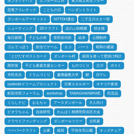
ボンネットバス
ダンボール工作
東大島文化センター
恐竜アスレチック
こどもの日
ペンダントライト
ダンボールアーティスト
NITTOH通信
二子玉川カヌー部
シューティング
3Dクラフト
志のぶ幼稚園
招き猫
毎日新聞
子どもの本
世田谷代田
絵本
公開制作
ゴムでっぽう
的当てゲーム
エコ
ハート
昭和の建築
「とびだすポストカード
ダンボール村
紙筒を使って壁掛け時計
雨対策
子ども家庭支援センター
ものづくり
立川
ポスト
市民先生
ドラムづくり
慶應義塾大学
鯉
日テレ
oyakodeドリームプロジェクト
日東エネルギー
オヤコデ参加
町田市民フォーラム
workshop
TAMAGAWABRWE
民芸品
くらしナビ
おもちゃ
アースダンボール
大人向け
ビオラちゃん
自由研究
わんぱく相撲世田谷区大会
クラウドファンディング
ダンボールツリー
古民家
ペーパークラフト
お家
紙筒
守谷住宅公園
キッズチェア