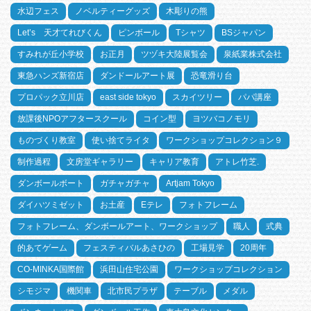
水辺フェス
ノベルティーグッズ
木彫りの熊
Let’s 天才てれびくん
ピンボール
Tシャツ
BSジャパン
すみれが丘小学校
お正月
ツヅキ大陸展覧会
泉紙業株式会社
東急ハンズ新宿店
ダンドールアート展
恐竜滑り台
プロパック立川店
east side tokyo
スカイツリー
パパ講座
放課後NPOアフタースクール
コイン型
ヨツバコノモリ
ものづくり教室
使い捨てライタ
ワークショップコレクション９
制作過程
文房堂ギャラリー
キャリア教育
アトレ竹芝.
ダンボールボート
ガチャガチャ
Artjam Tokyo
ダイハツミゼット
お土産
Eテレ
フォトフレーム
フォトフレーム、ダンボールアート、ワークショップ
職人
式典
的あてゲーム
フェスティバルあさひの
工場見学
20周年
CO-MINKA国際館
浜田山住宅公園
ワークショップコレクション
シモジマ
機関車
北市民プラザ
テーブル
メダル