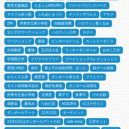
教育支援施設
たましんRISURU
ツクバハウジングパーク
カラフル折り紙
ふれあいまつり
ティラノザウルス
アヤメ
ZIP!
伊東市立東小学校
自動販売機
ハロウィン着ぐるみ
父と子のワークショップ
ハロウィン工作
カヌー
ワークショップ
阪急
ピンボールゲーム
カントリーダンス
出張教室
書籍
玉川法人会
ラッキーダンボール
おやこ工作
学習院大学
クリスマスツリー
ワークショップコレクション１１
壁掛け時計
節分
親と子の自由空間 ほっと
段ボール迷路
からくり人形
紙芝居
ダンボール滑り台
ファミリー
モスト技研株式会社
風炉先屏風
ダンボール活用法
伊東市立池小学校
文房堂
親子で
多摩川
けやき館
体験会
夏休み
うめだ店
AOZORA
ロゴデザイン
ダンボールアート
12月12日
オーナメント
12月12日はダンボールアートの日
cafe aona
工作キット