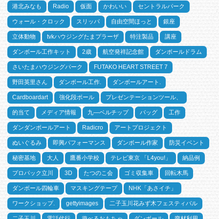
港北みなも
Radio
仮面
かわいい
セントラルパーク
ウォール・クロック
スリッパ
自由空間ほっと
銀座
立体動物
tvkハウジングたまプラーザ
特注製品
講座
ダンボール工作キット
2歳
航空発祥記念館
ダンボールドラム
さいたまハウジングパーク
FUTAKO HEART STREET 7
野田英里さん
ダンボール工作.
ダンボールアート.
Cardboardart
強化段ボール
プレゼンテーションツール、
的当て
メディア情報
九―ベルチップ
バッグ
工作
ダンダンボールアート
Radicro
アートプロジェクト
ぬいぐるみ
即興パフォーマンス
ダンボール作家
防災イベント
秘密基地
大人
鷹番小学校
テレビ東京 「L4you!」
納品例
プロパック立川
3D
たつのこ会
ゴミ収集車
回転木馬
ダンボール四輪車
マスキングテープ
NHK「あさイチ」
ワークショップ.
gettyimages
二子玉川花みず木フェスティバル
二子玉川
電話代行
遊べるおもちゃ
ダンボール
廃材利用