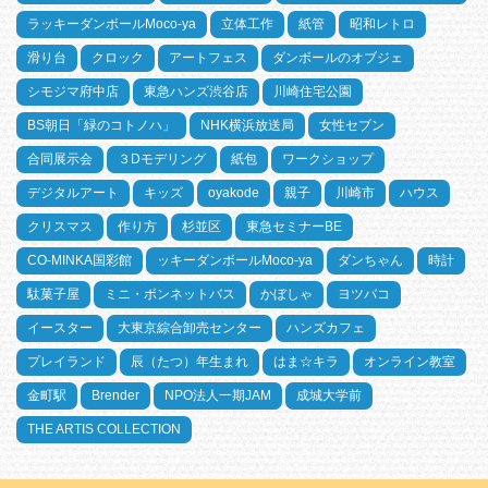
ラッキーダンボールMoco-ya
立体工作
紙管
昭和レトロ
滑り台
クロック
アートフェス
ダンボールのオブジェ
シモジマ府中店
東急ハンズ渋谷店
川崎住宅公園
BS朝日「緑のコトノハ」
NHK横浜放送局
女性セブン
合同展示会
３Dモデリング
紙包
ワークショップ
デジタルアート
キッズ
oyakode
親子
川崎市
ハウス
クリスマス
作り方
杉並区
東急セミナーBE
CO-MINKA国彩館
ッキーダンボールMoco-ya
ダンちゃん
時計
駄菓子屋
ミニ・ボンネットバス
かぼしゃ
ヨツバコ
イースター
大東京綜合卸売センター
ハンズカフェ
プレイランド
辰（たつ）年生まれ
はま☆キラ
オンライン教室
金町駅
Brender
NPO法人一期JAM
成城大学前
THE ARTIS COLLECTION