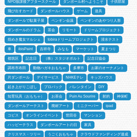
NPO放課後アフタースクール
ダンボール村へようこそ
子供部屋
飛び出すカード
ダンボールハウス
ゲーム
遊具
ダンボールで駄菓子屋
ペンギン会議
ペンギンのあやつり人形
ダンボールのドラム
茶会
リモート
ドリームプロジェクト
煌めき魔女マルシェ
tobiraドリームプロジェクト
浸水テスト
車
ibisPaint
吉祥寺
みなも
マーケット
夏まつり
都筑区
記念日
（株）スタジオポルト
記念日協会
調布市布田
動物ハガキおもちゃ
多摩市
お家のオーナメント
片ダンボール
デイサービス
NHKEテレ
キッズハウス
起き上がりこぼし
プロパック
バレンタイン
DIY
知育玩具（おもちゃ）
お茶会
Puin Au Sourire
射的
神保町
ダンボールアーテスト
廃材アート
ミニクーパー
ipad
コピス
オンラインイベント
世田谷
マンション
ハッピーテラス
ダンボールアートの日
家具
クリスマス・ツリー
うごくおもちゃ
クラウドファンディング達成