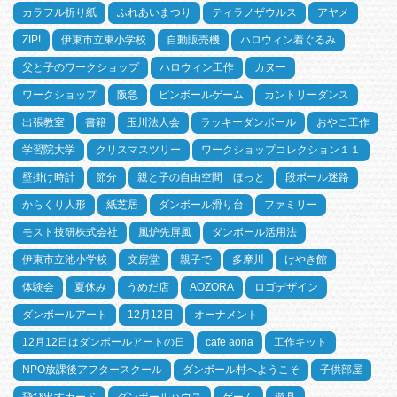
カラフル折り紙
ふれあいまつり
ティラノザウルス
アヤメ
ZIP!
伊東市立東小学校
自動販売機
ハロウィン着ぐるみ
父と子のワークショップ
ハロウィン工作
カヌー
ワークショップ
阪急
ピンボールゲーム
カントリーダンス
出張教室
書籍
玉川法人会
ラッキーダンボール
おやこ工作
学習院大学
クリスマスツリー
ワークショップコレクション１１
壁掛け時計
節分
親と子の自由空間 ほっと
段ボール迷路
からくり人形
紙芝居
ダンボール滑り台
ファミリー
モスト技研株式会社
風炉先屏風
ダンボール活用法
伊東市立池小学校
文房堂
親子で
多摩川
けやき館
体験会
夏休み
うめだ店
AOZORA
ロゴデザイン
ダンボールアート
12月12日
オーナメント
12月12日はダンボールアートの日
cafe aona
工作キット
NPO放課後アフタースクール
ダンボール村へようこそ
子供部屋