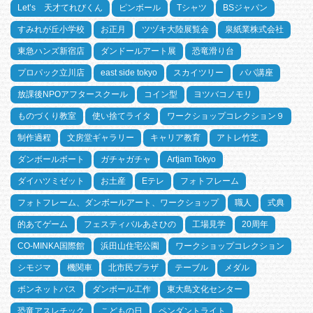
Let’s 天才てれびくん
ピンボール
Tシャツ
BSジャパン
すみれが丘小学校
お正月
ツヅキ大陸展覧会
泉紙業株式会社
東急ハンズ新宿店
ダンドールアート展
恐竜滑り台
プロパック立川店
east side tokyo
スカイツリー
パパ講座
放課後NPOアフタースクール
コイン型
ヨツバコノモリ
ものづくり教室
使い捨てライタ
ワークショップコレクション９
制作過程
文房堂ギャラリー
キャリア教育
アトレ竹芝.
ダンボールボート
ガチャガチャ
Artjam Tokyo
ダイハツミゼット
お土産
Eテレ
フォトフレーム
フォトフレーム、ダンボールアート、ワークショップ
職人
式典
的あてゲーム
フェスティバルあさひの
工場見学
20周年
CO-MINKA国際館
浜田山住宅公園
ワークショップコレクション
シモジマ
機関車
北市民プラザ
テーブル
メダル
ボンネットバス
ダンボール工作
東大島文化センター
恐竜アスレチック
こどもの日
ペンダントライト