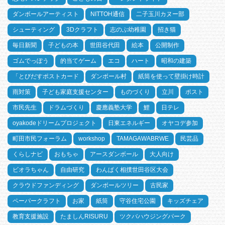
ダンボールアーティスト
NITTOH通信
二子玉川カヌー部
シューティング
3Dクラフト
志のぶ幼稚園
招き猫
毎日新聞
子どもの本
世田谷代田
絵本
公開制作
ゴムでっぽう
的当てゲーム
エコ
ハート
昭和の建築
「とびだすポストカード
ダンボール村
紙筒を使って壁掛け時計
雨対策
子ども家庭支援センター
ものづくり
立川
ポスト
市民先生
ドラムづくり
慶應義塾大学
鯉
日テレ
oyakodeドリームプロジェクト
日東エネルギー
オヤコデ参加
町田市民フォーラム
workshop
TAMAGAWABRWE
民芸品
くらしナビ
おもちゃ
アースダンボール
大人向け
ビオラちゃん
自由研究
わんぱく相撲世田谷区大会
クラウドファンディング
ダンボールツリー
古民家
ペーパークラフト
お家
紙筒
守谷住宅公園
キッズチェア
教育支援施設
たましんRISURU
ツクバハウジングパーク