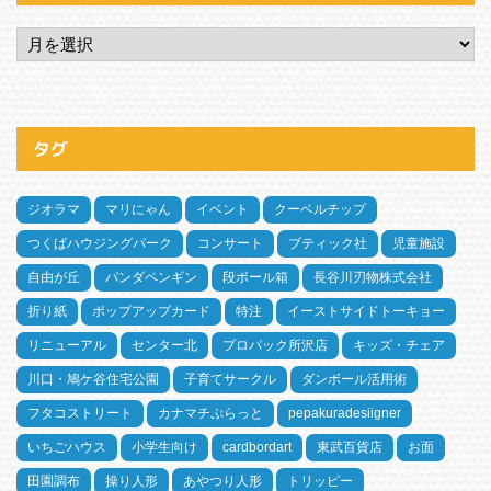
タグ
ジオラマ
マリにゃん
イベント
クーベルチップ
つくばハウジングパーク
コンサート
ブティック社
児童施設
自由が丘
パンダペンギン
段ボール箱
長谷川刃物株式会社
折り紙
ポップアップカード
特注
イーストサイドトーキョー
リニューアル
センター北
プロパック所沢店
キッズ・チェア
川口・鳩ケ谷住宅公園
子育てサークル
ダンボール活用術
フタコストリート
カナマチぷらっと
pepakuradesiigner
いちごハウス
小学生向け
cardbordart
東武百貨店
お面
田園調布
操り人形
あやつり人形
トリッピー