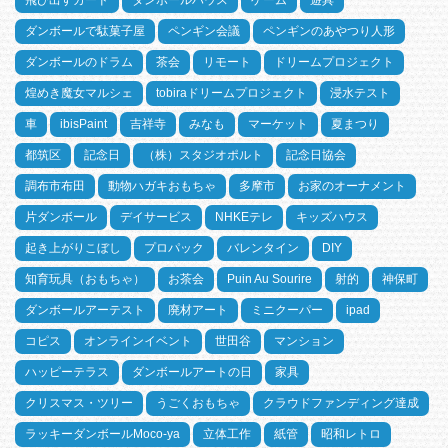
飛び出すカード
ダンボールハウス
ゲーム
遊具
ダンボールで駄菓子屋
ペンギン会議
ペンギンのあやつり人形
ダンボールのドラム
茶会
リモート
ドリームプロジェクト
煌めき魔女マルシェ
tobiraドリームプロジェクト
浸水テスト
車
ibisPaint
吉祥寺
みなも
マーケット
夏まつり
都筑区
記念日
（株）スタジオポルト
記念日協会
調布市布田
動物ハガキおもちゃ
多摩市
お家のオーナメント
片ダンボール
デイサービス
NHKEテレ
キッズハウス
起き上がりこぼし
プロパック
バレンタイン
DIY
知育玩具（おもちゃ）
お茶会
Puin Au Sourire
射的
神保町
ダンボールアーテスト
廃材アート
ミニクーパー
ipad
コピス
オンラインイベント
世田谷
マンション
ハッピーテラス
ダンボールアートの日
家具
クリスマス・ツリー
うごくおもちゃ
クラウドファンディング達成
ラッキーダンボールMoco-ya
立体工作
紙管
昭和レトロ