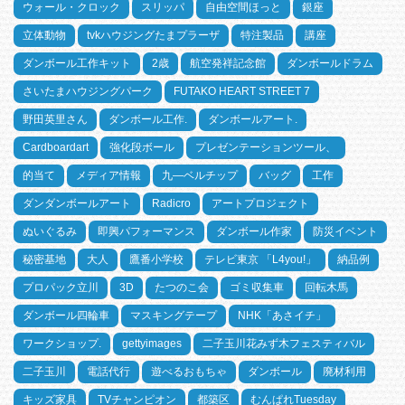
ウォール・クロック
スリッパ
自由空間ほっと
銀座
立体動物
tvkハウジングたまプラーザ
特注製品
講座
ダンボール工作キット
2歳
航空発祥記念館
ダンボールドラム
さいたまハウジングパーク
FUTAKO HEART STREET 7
野田英里さん
ダンボール工作.
ダンボールアート.
Cardboardart
強化段ボール
プレゼンテーションツール、
的当て
メディア情報
九―ベルチップ
バッグ
工作
ダンダンボールアート
Radicro
アートプロジェクト
ぬいぐるみ
即興パフォーマンス
ダンボール作家
防災イベント
秘密基地
大人
鷹番小学校
テレビ東京 「L4you!」
納品例
プロパック立川
3D
たつのこ会
ゴミ収集車
回転木馬
ダンボール四輪車
マスキングテープ
NHK「あさイチ」
ワークショップ.
gettyimages
二子玉川花みず木フェスティバル
二子玉川
電話代行
遊べるおもちゃ
ダンボール
廃材利用
キッズ家具
TVチャンピオン
都築区
むんぱれTuesday