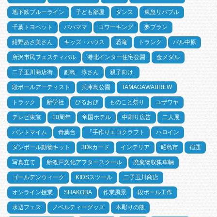
地下鉄ブルーライン
子ども部屋
ダンス
東急リバブル
千葉トヨペット
パパママ
コワーキング
夢プラン
紺野あさ美さん
キッズ・ハウス
恐竜
トランク
パル中原
所沢市民フェスティバル
港北インター住宅公園
金メダル
二子玉川商店街
副島 淳さん
親子向け.
段ボールアーティスト
兵庫島公園
TAMAGAWABREW
トラック
新学社
ひるおび
ものこと祭り
ユザワヤ
テレビ東京
10周年
帝国ホテル
中刷り広告
二人展
パントマイム
青葉台
「手作りエコクラフト
ハロイン
ダンボール動物キット
3Dkカード
インテリア
昭島市
宿題
写真立て
新渡戸文化アフタースクール
廃棄物収集車輛
ゴールデンウィーク
KIDSスツール
二子玉川商店
オンライン授業
SHAKOBA
作業風景
段ボール工作
水辺フェス
ノベルティーグッズ
木彫りの熊