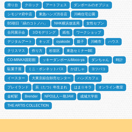
滑り台
クロック
アートフェス
ダンボールのオブジェ
シモジマ府中店
東急ハンズ渋谷店
川崎住宅公園
BS朝日「緑のコトノハ」
NHK横浜放送局
女性セブン
合同展示会
３Dモデリング
紙包
ワークショップ
デジタルアート
キッズ
oyakode
親子
川崎市
ハウス
クリスマス
作り方
杉並区
東急セミナーBE
CO-MINKA国彩館
ッキーダンボールMoco-ya
ダンちゃん
時計
駄菓子屋
ミニ・ボンネットバス
かぼしゃ
ヨツバコ
イースター
大東京綜合卸売センター
ハンズカフェ
プレイランド
辰（たつ）年生まれ
はま☆キラ
オンライン教室
金町駅
Brender
NPO法人一期JAM
成城大学前
THE ARTIS COLLECTION