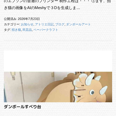
のエプソンの普通のプリンター 制作工程は・・・ ①まず、招
き猫の画像をAIのMeshyで３Dを生成しま…
公開済み: 2026年7月23日
カテゴリー:
お知らせ
,
アトリエ日記
,
ブログ
,
ダンボールアート
タグ:
招き猫
,
民芸品
,
ペーパークラフト
ダンボールすべり台