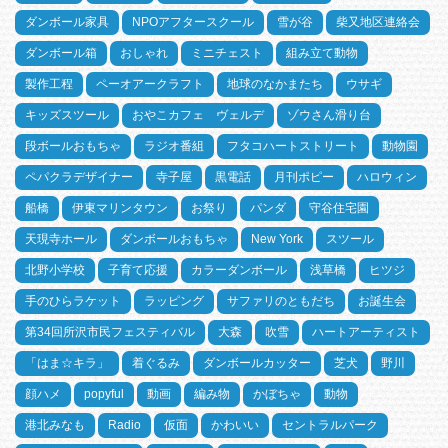
ダンボール家具
NPOアフタースクール
雪が谷
柴又地区連絡会
ダンボール箱
おしゃれ
ミニチェスト
組み立て動物
製作工程
ペーオアークラフト
地球のなかまたち
ウサギ
キッズスツール
おやこカフェ ヴェルデ
ゾウさん滑り台
段ボールおもちゃ
ラジオ番組
フタコハートストリート
動物園
ペパクラデザイナー
寺子屋
黒電話
月刊ポピー
ハロウィン
船橋
伊東マリンタウン
お祭り
パンダ
守谷住宅園
天現寺ホール
ダンボールおもちゃ
New York
スツール
北野小学校
子育て応援
カラーダンボール
浅草橋
ヒツジ
手のひらラケット
ラッピング
サファリのともだち
お誕生会
第34回所沢市民フェスティバル
大森
吹雪
ハートアーティスト
「はま☆キラ」
着ぐるみ
ダンボールカッター
芝犬
野川
顔ハメ
popyful
動画
編み物
かぼちゃ
動物
港北みなも
Radio
仮面
かわいい
セントラルパーク