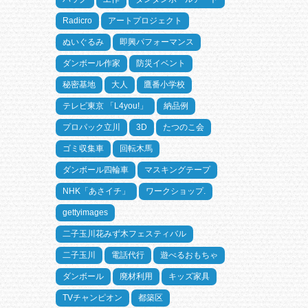
Radicro
アートプロジェクト
ぬいぐるみ
即興パフォーマンス
ダンボール作家
防災イベント
秘密基地
大人
鷹番小学校
テレビ東京 「L4you!」
納品例
プロパック立川
3D
たつのこ会
ゴミ収集車
回転木馬
ダンボール四輪車
マスキングテープ
NHK「あさイチ」
ワークショップ.
gettyimages
二子玉川花みず木フェスティバル
二子玉川
電話代行
遊べるおもちゃ
ダンボール
廃材利用
キッズ家具
TVチャンピオン
都築区