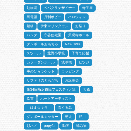
動物園
ペパクラデザイナー
寺子屋
黒電話
月刊ポピー
ハロウィン
船橋
伊東マリンタウン
お祭り
パンダ
守谷住宅園
天現寺ホール
ダンボールおもちゃ
New York
スツール
北野小学校
子育て応援
カラーダンボール
浅草橋
ヒツジ
手のひらラケット
ラッピング
サファリのともだち
お誕生会
第34回所沢市民フェスティバル
大森
吹雪
ハートアーティスト
「はま☆キラ」
着ぐるみ
ダンボールカッター
芝犬
野川
顔ハメ
popyful
動画
編み物