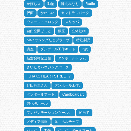
かぼちゃ
動物
港北みなも
Radio
仮面
かわいい
セントラルパーク
ウォール・クロック
スリッパ
自由空間ほっと
銀座
立体動物
tvkハウジングたまプラーザ
特注製品
講座
ダンボール工作キット
2歳
航空発祥記念館
ダンボールドラム
さいたまハウジングパーク
FUTAKO HEART STREET 7
野田英里さん
ダンボール工作.
ダンボールアート.
Cardboardart
強化段ボール
プレゼンテーションツール、
的当て
メディア情報
九―ベルチップ
バッグ
工作
ダンダンボールアート