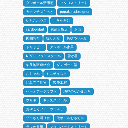
ダンボール活用術
フタコストリート
カナマチぷらっと
pepakuradesiigner
いちごハウス
小学生向け
cardbordart
東武百貨店
お面
田園調布
操り人形
あやつり人形
トリッピー
ダンボール家具
NPOアフタースクール
雪が谷
柴又地区連絡会
ダンボール箱
おしゃれ
ミニチェスト
組み立て動物
製作工程
ペーオアークラフト
地球のなかまたち
ウサギ
キッズスツール
おやこカフェ ヴェルデ
ゾウさん滑り台
段ボールおもちゃ
ラジオ番組
フタコハートストリート