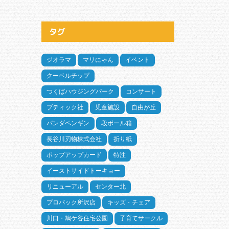
タグ
ジオラマ
マリにゃん
イベント
クーベルチップ
つくばハウジングパーク
コンサート
ブティック社
児童施設
自由が丘
パンダペンギン
段ボール箱
長谷川刃物株式会社
折り紙
ポップアップカード
特注
イーストサイドトーキョー
リニューアル
センター北
プロパック所沢店
キッズ・チェア
川口・鳩ケ谷住宅公園
子育てサークル