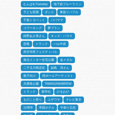
むんぱれTuesday
地下鉄ブルーライン
子ども部屋
ダンス
東急リバブル
千葉トヨペット
パパママ
コワーキング
夢プラン
紺野あさ美さん
キッズ・ハウス
恐竜
トランク
パル中原
所沢市民フェスティバル
港北インター住宅公園
金メダル
二子玉川商店街
副島 淳さん
親子向け.
段ボールアーティスト
兵庫島公園
TAMAGAWABREW
トラック
新学社
ひるおび
ものこと祭り
ユザワヤ
テレビ東京
10周年
帝国ホテル
中刷り広告