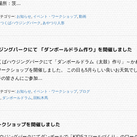
場所：茨…
テゴリー:
お知らせ
,
イベント・ワークショップ
,
動画
,
つくばハウジングパーク
,
あやつり人形
ハウジングパークにて 「ダンボールドラム作り」を開催しました
）つくばハウジングパークにて「ダンボールドラム（太鼓）作り」～か
ークショップを開催しました。 この日も5月らしい良いお天気で
子の皆さんにご参加…
テゴリー:
お知らせ
,
イベント・ワークショップ
,
ブログ
ク
,
ダンボールドラム
,
回転木馬
）ワークショップを開催しました
ハウジングパークにてダンボールで「KIDSスツールづくり」のワー