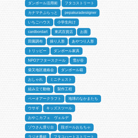
ダンボール活用術
フタコストリート
カナマチぷらっと
pepakuradesiigner
いちごハウス
小学生向け
cardbordart
東武百貨店
お面
田園調布
操り人形
あやつり人形
トリッピー
ダンボール家具
NPOアフタースクール
雪が谷
柴又地区連絡会
ダンボール箱
おしゃれ
ミニチェスト
組み立て動物
製作工程
ペーオアークラフト
地球のなかまたち
ウサギ
キッズスツール
おやこカフェ ヴェルデ
ゾウさん滑り台
段ボールおもちゃ
ラジオ番組
フタコハートストリート