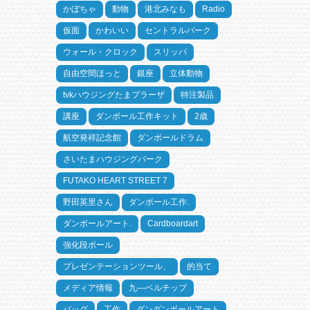
かぼちゃ
動物
港北みなも
Radio
仮面
かわいい
セントラルパーク
ウォール・クロック
スリッパ
自由空間ほっと
銀座
立体動物
tvkハウジングたまプラーザ
特注製品
講座
ダンボール工作キット
2歳
航空発祥記念館
ダンボールドラム
さいたまハウジングパーク
FUTAKO HEART STREET 7
野田英里さん
ダンボール工作.
ダンボールアート.
Cardboardart
強化段ボール
プレゼンテーションツール、
的当て
メディア情報
九―ベルチップ
バッグ
工作
ダンダンボールアート