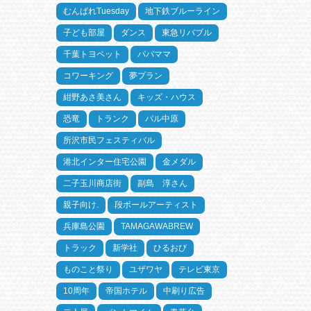
むんぱれTuesday
地下鉄ブルーライン
子ども部屋
ダンス
東急リバブル
千葉トヨペット
パパママ
コワーキング
夢プラン
紺野あさ美さん
キッズ・ハウス
恐竜
トランク
パル中原
所沢市民フェスティバル
港北インター住宅公園
金メダル
二子玉川商店街
副島 淳さん
親子向け.
段ボールアーティスト
兵庫島公園
TAMAGAWABREW
トラック
新学社
ひるおび
ものこと祭り
ユザワヤ
テレビ東京
10周年
帝国ホテル
中刷り広告