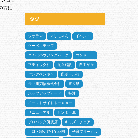
の方に
タグ
ジオラマ
マリにゃん
イベント
クーベルチップ
つくばハウジングパーク
コンサート
ブティック社
児童施設
自由が丘
パンダペンギン
段ボール箱
長谷川刃物株式会社
折り紙
ポップアップカード
特注
イーストサイドトーキョー
リニューアル
センター北
プロパック所沢店
キッズ・チェア
川口・鳩ケ谷住宅公園
子育てサークル