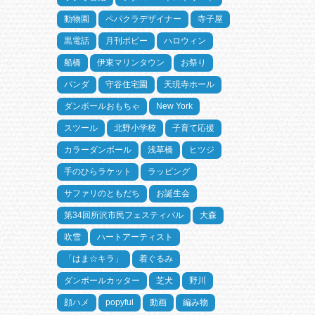
動物園
ペパクラデザイナー
寺子屋
黒電話
月刊ポピー
ハロウィン
船橋
伊東マリンタウン
お祭り
パンダ
守谷住宅園
天現寺ホール
ダンボールおもちゃ
New York
スツール
北野小学校
子育て応援
カラーダンボール
浅草橋
ヒツジ
手のひらラケット
ラッピング
サファリのともだち
お誕生会
第34回所沢市民フェスティバル
大森
吹雪
ハートアーティスト
「はま☆キラ」
着ぐるみ
ダンボールカッター
芝犬
野川
顔ハメ
popyful
動画
編み物