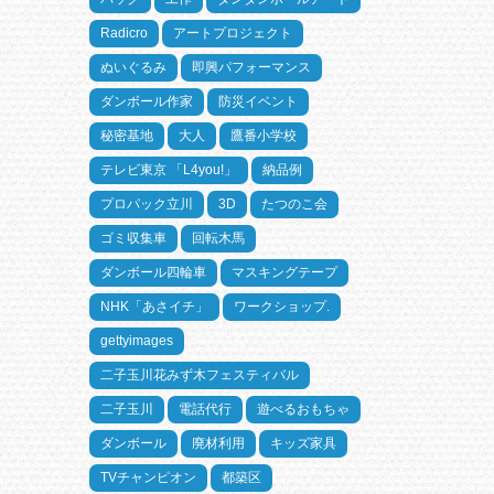
Radicro
アートプロジェクト
ぬいぐるみ
即興パフォーマンス
ダンボール作家
防災イベント
秘密基地
大人
鷹番小学校
テレビ東京 「L4you!」
納品例
プロパック立川
3D
たつのこ会
ゴミ収集車
回転木馬
ダンボール四輪車
マスキングテープ
NHK「あさイチ」
ワークショップ.
gettyimages
二子玉川花みず木フェスティバル
二子玉川
電話代行
遊べるおもちゃ
ダンボール
廃材利用
キッズ家具
TVチャンピオン
都築区