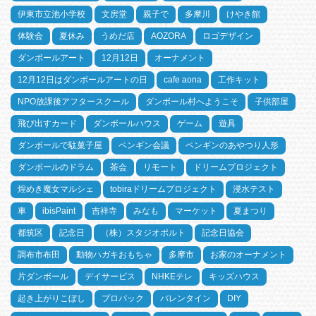
伊東市立池小学校
文房堂
親子で
多摩川
けやき館
体験会
夏休み
うめだ店
AOZORA
ロゴデザイン
ダンボールアート
12月12日
オーナメント
12月12日はダンボールアートの日
cafe aona
工作キット
NPO放課後アフタースクール
ダンボール村へようこそ
子供部屋
飛び出すカード
ダンボールハウス
ゲーム
遊具
ダンボールで駄菓子屋
ペンギン会議
ペンギンのあやつり人形
ダンボールのドラム
茶会
リモート
ドリームプロジェクト
煌めき魔女マルシェ
tobiraドリームプロジェクト
浸水テスト
車
ibisPaint
吉祥寺
みなも
マーケット
夏まつり
都筑区
記念日
（株）スタジオポルト
記念日協会
調布市布田
動物ハガキおもちゃ
多摩市
お家のオーナメント
片ダンボール
デイサービス
NHKEテレ
キッズハウス
起き上がりこぼし
プロパック
バレンタイン
DIY