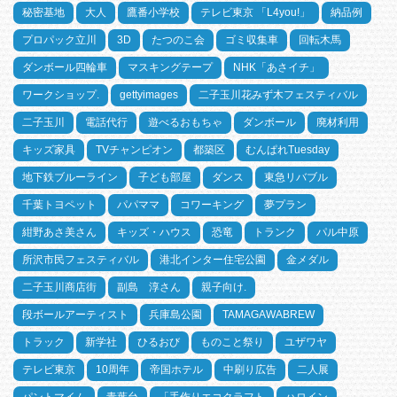
秘密基地
大人
鷹番小学校
テレビ東京 「L4you!」
納品例
プロパック立川
3D
たつのこ会
ゴミ収集車
回転木馬
ダンボール四輪車
マスキングテープ
NHK「あさイチ」
ワークショップ.
gettyimages
二子玉川花みず木フェスティバル
二子玉川
電話代行
遊べるおもちゃ
ダンボール
廃材利用
キッズ家具
TVチャンピオン
都築区
むんぱれTuesday
地下鉄ブルーライン
子ども部屋
ダンス
東急リバブル
千葉トヨペット
パパママ
コワーキング
夢プラン
紺野あさ美さん
キッズ・ハウス
恐竜
トランク
パル中原
所沢市民フェスティバル
港北インター住宅公園
金メダル
二子玉川商店街
副島 淳さん
親子向け.
段ボールアーティスト
兵庫島公園
TAMAGAWABREW
トラック
新学社
ひるおび
ものこと祭り
ユザワヤ
テレビ東京
10周年
帝国ホテル
中刷り広告
二人展