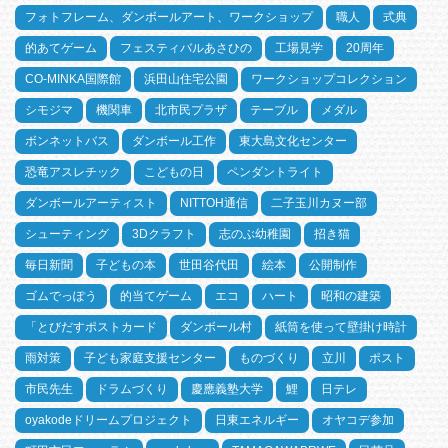
フォトフレーム、ダンボールアート、ワークショップ
職人
式典
的あてゲーム
フェスティバルあさひの
工場見学
20周年
CO-MINKA国際館
浜田山住宅公園
ワークショップコレクション
シモジマ
機関車
北市民プラザ
テーブル
メダル
ボンネットバス
ダンボール工作
東大島文化センター
恐竜アスレチック
こどもの日
ペンダントライト
ダンボールアーティスト
NITTOH通信
二子玉川カヌー部
シューティング
3Dクラフト
志のぶ幼稚園
招き猫
毎日新聞
子どもの本
世田谷代田
絵本
公開制作
ゴムでっぽう
的当てゲーム
エコ
ハート
昭和の建築
「とびだすポストカード
ダンボール村
紙筒を使って壁掛け時計
雨対策
子ども家庭支援センター
ものづくり
立川
ポスト
市民先生
ドラムづくり
慶應義塾大学
鯉
日テレ
oyakodeドリームプロジェクト
日東エネルギー
オヤコデ参加