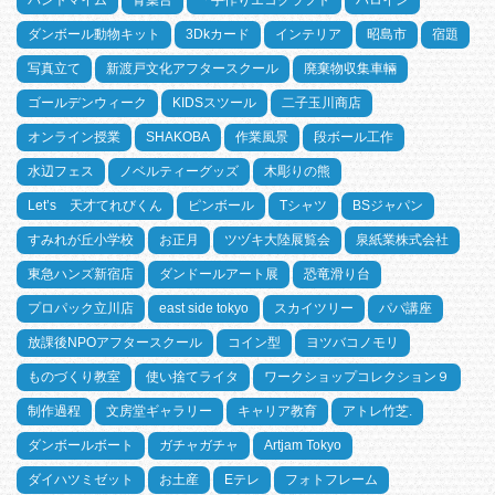
パントマイム
青葉台
「手作りエコクラフト
ハロイン
ダンボール動物キット
3Dkカード
インテリア
昭島市
宿題
写真立て
新渡戸文化アフタースクール
廃棄物収集車輛
ゴールデンウィーク
KIDSスツール
二子玉川商店
オンライン授業
SHAKOBA
作業風景
段ボール工作
水辺フェス
ノベルティーグッズ
木彫りの熊
Let’s 天才てれびくん
ピンボール
Tシャツ
BSジャパン
すみれが丘小学校
お正月
ツヅキ大陸展覧会
泉紙業株式会社
東急ハンズ新宿店
ダンドールアート展
恐竜滑り台
プロパック立川店
east side tokyo
スカイツリー
パパ講座
放課後NPOアフタースクール
コイン型
ヨツバコノモリ
ものづくり教室
使い捨てライタ
ワークショップコレクション９
制作過程
文房堂ギャラリー
キャリア教育
アトレ竹芝.
ダンボールボート
ガチャガチャ
Artjam Tokyo
ダイハツミゼット
お土産
Eテレ
フォトフレーム