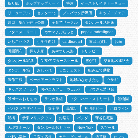
折り紙
ポップアップカード
特注
イーストサイドトーキョー
リニューアル
センター北
プロパック所沢店
キッズ・チェア
川口・鳩ケ谷住宅公園
子育てサークル
ダンボール活用術
フタコストリート
カナマチぷらっと
pepakuradesiigner
いちごハウス
小学生向け
cardbordart
東武百貨店
お面
田園調布
操り人形
あやつり人形
トリッピー
ダンボール家具
NPOアフタースクール
雪が谷
柴又地区連絡会
ダンボール箱
おしゃれ
ミニチェスト
組み立て動物
製作工程
ペーオアークラフト
地球のなかまたち
ウサギ
キッズスツール
おやこカフェ ヴェルデ
ゾウさん滑り台
段ボールおもちゃ
ラジオ番組
フタコハートストリート
動物園
ペパクラデザイナー
寺子屋
黒電話
月刊ポピー
ハロウィン
船橋
伊東マリンタウン
お祭り
パンダ
守谷住宅園
天現寺ホール
ダンボールおもちゃ
New York
スツール
北野小学校
子育て応援
カラーダンボール
浅草橋
ヒツジ