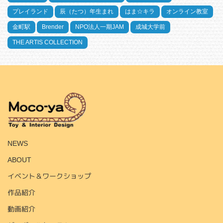
プレイランド
辰（たつ）年生まれ
はま☆キラ
オンライン教室
金町駅
Brender
NPO法人一期JAM
成城大学前
THE ARTIS COLLECTION
HOME
NEWS
ABOUT
イベント＆ワークショップ
作品紹介
動画紹介