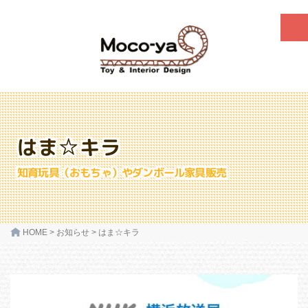
はま☆キラ
知育玩具（おもちゃ）やダンボール家具販売
HOME
>
お知らせ
>
はま☆キラ