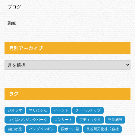
ブログ
動画
月別アーカイブ
タグ
ジオラマ
マリにゃん
イベント
クーベルチップ
つくばハウジングパーク
コンサート
ブティック社
児童施設
自由が丘
パンダペンギン
段ボール箱
長谷川刃物株式会社