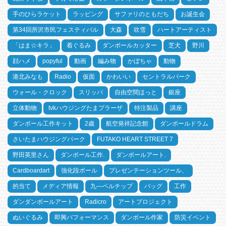
手のひらラケット
ラッピング
サファリのともだち
お誕生会
第34回所沢市民フェスティバル
大森
吹雪
ハートアーティスト
「はま☆キラ」
着ぐるみ
ダンボールカッター
芝犬
野川
顔ハメ
popyful
動画
編み物
かぼちゃ
動物
港北みなも
Radio
仮面
かわいい
セントラルパーク
ウォール・クロック
スリッパ
自由空間ほっと
銀座
立体動物
tvkハウジングたまプラーザ
特注製品
講座
ダンボール工作キット
2歳
航空発祥記念館
ダンボールドラム
さいたまハウジングパーク
FUTAKO HEART STREET 7
野田英里さん
ダンボール工作.
ダンボールアート.
Cardboardart
強化段ボール
プレゼンテーションツール、
的当て
メディア情報
九―ベルチップ
バッグ
工作
ダンダンボールアート
Radicro
アートプロジェクト
ぬいぐるみ
即興パフォーマンス
ダンボール作家
防災イベント