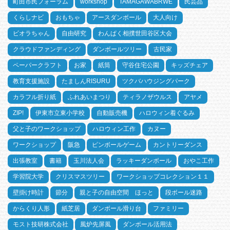
町田市民フォーラム
workshop
TAMAGAWABRWE
民芸品
くらしナビ
おもちゃ
アースダンボール
大人向け
ビオラちゃん
自由研究
わんぱく相撲世田谷区大会
クラウドファンディング
ダンボールツリー
古民家
ペーパークラフト
お家
紙筒
守谷住宅公園
キッズチェア
教育支援施設
たましんRISURU
ツクバハウジングパーク
カラフル折り紙
ふれあいまつり
ティラノザウルス
アヤメ
ZIP!
伊東市立東小学校
自動販売機
ハロウィン着ぐるみ
父と子のワークショップ
ハロウィン工作
カヌー
ワークショップ
阪急
ピンボールゲーム
カントリーダンス
出張教室
書籍
玉川法人会
ラッキーダンボール
おやこ工作
学習院大学
クリスマスツリー
ワークショップコレクション１１
壁掛け時計
節分
親と子の自由空間 ほっと
段ボール迷路
からくり人形
紙芝居
ダンボール滑り台
ファミリー
モスト技研株式会社
風炉先屏風
ダンボール活用法