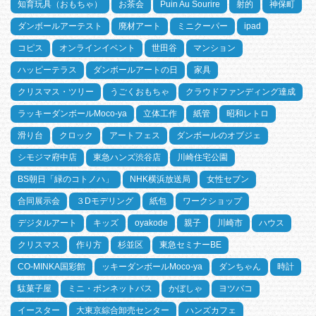
知育玩具（おもちゃ）
お茶会
Puin Au Sourire
射的
神保町
ダンボールアーテスト
廃材アート
ミニクーパー
ipad
コピス
オンラインイベント
世田谷
マンション
ハッピーテラス
ダンボールアートの日
家具
クリスマス・ツリー
うごくおもちゃ
クラウドファンディング達成
ラッキーダンボールMoco-ya
立体工作
紙管
昭和レトロ
滑り台
クロック
アートフェス
ダンボールのオブジェ
シモジマ府中店
東急ハンズ渋谷店
川崎住宅公園
BS朝日「緑のコトノハ」
NHK横浜放送局
女性セブン
合同展示会
３Dモデリング
紙包
ワークショップ
デジタルアート
キッズ
oyakode
親子
川崎市
ハウス
クリスマス
作り方
杉並区
東急セミナーBE
CO-MINKA国彩館
ッキーダンボールMoco-ya
ダンちゃん
時計
駄菓子屋
ミニ・ボンネットバス
かぼしゃ
ヨツバコ
イースター
大東京綜合卸売センター
ハンズカフェ