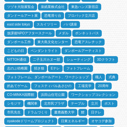
ツヅキ大陸展覧会
泉紙業株式会社
東急ハンズ新宿店
ダンドールアート展
恐竜滑り台
プロパック立川店
east side tokyo
スカイツリー
パパ講座
放課後NPOアフタースクール
メダル
ボンネットバス
ダンボール工作
東大島文化センター
恐竜アスレチック
こどもの日
ペンダントライト
ダンボールアーティスト
NITTOH通信
二子玉川カヌー部
シューティング
3Dクラフト
志のぶ幼稚園
招き猫
Eテレ
フォトフレーム
フォトフレーム、ダンボールアート、ワークショップ
職人
式典
的あてゲーム
フェスティバルあさひの
工場見学
20周年
CO-MINKA国際館
浜田山住宅公園
ワークショップコレクション
シモジマ
機関車
北市民プラザ
テーブル
立川
ポスト
市民先生
ドラムづくり
慶應義塾大学
鯉
日テレ
oyakodeドリームプロジェクト
日東エネルギー
オヤコデ参加