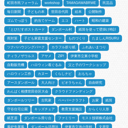
町田市民フォーラム
workshop
TAMAGAWABRWE
民芸品
毎日新聞
子どもの本
世田谷代田
絵本
公開制作
ゴムでっぽう
的当てゲーム
エコ
ハート
昭和の建築
「とびだすポストカード
ダンボール村
紙筒を使って壁掛け時計
雨対策
子ども家庭支援センター
ものづくり
たましんRISURU
ツクバハウジングパーク
カラフル折り紙
ふれあいまつり
ティラノザウルス
アヤメ
ZIP!
伊東市立東小学校
自動販売機
ハロウィン着ぐるみ
父と子のワークショップ
ハロウィン工作
カヌー
くらしナビ
おもちゃ
アースダンボール
大人向け
ビオラちゃん
自由研究
わんぱく相撲世田谷区大会
クラウドファンディング
ダンボールツリー
古民家
ペーパークラフト
お家
紙筒
守谷住宅公園
キッズチェア
教育支援施設
からくり人形
紙芝居
ダンボール滑り台
ファミリー
モスト技研株式会社
風炉先屏風
ダンボール活用法
伊東市立池小学校
文房堂