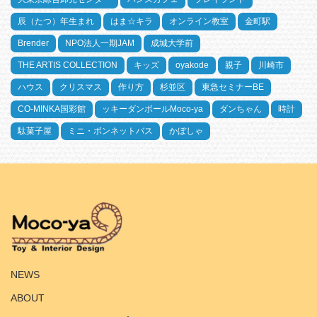
辰（たつ）年生まれ
はま☆キラ
オンライン教室
金町駅
Brender
NPO法人一期JAM
成城大学前
THE ARTIS COLLECTION
キッズ
oyakode
親子
川崎市
ハウス
クリスマス
作り方
杉並区
東急セミナーBE
CO-MINKA国彩館
ッキーダンボールMoco-ya
ダンちゃん
時計
駄菓子屋
ミニ・ボンネットバス
かぼしゃ
HOME
NEWS
ABOUT