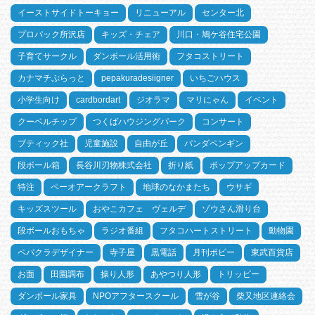
イーストサイドトーキョー
リニューアル
センター北
プロパック所沢店
キッズ・チェア
川口・鳩ケ谷住宅公園
子育てサークル
ダンボール活用術
フタコストリート
カナマチぷらっと
pepakuradesiigner
いちごハウス
小学生向け
cardbordart
ジオラマ
マリにゃん
イベント
クーベルチップ
つくばハウジングパーク
コンサート
ブティック社
児童施設
自由が丘
パンダペンギン
段ボール箱
長谷川刃物株式会社
折り紙
ポップアップカード
特注
ペーオアークラフト
地球のなかまたち
ウサギ
キッズスツール
おやこカフェ ヴェルデ
ゾウさん滑り台
段ボールおもちゃ
ラジオ番組
フタコハートストリート
動物園
ペパクラデザイナー
寺子屋
黒電話
月刊ポピー
東武百貨店
お面
田園調布
操り人形
あやつり人形
トリッピー
ダンボール家具
NPOアフタースクール
雪が谷
柴又地区連絡会