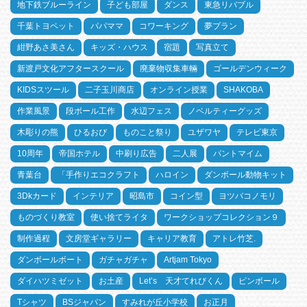
地下鉄ブルーライン
子ども部屋
ダンス
東急リバブル
千葉トヨペット
パパママ
コワーキング
夢プラン
紺野あさ美さん
キッズ・ハウス
宿題
写真立て
新渡戸文化アフタースクール
廃棄物収集車輛
ゴールデンウィーク
KIDSスツール
二子玉川商店
オンライン授業
SHAKOBA
作業風景
段ボール工作
水辺フェス
ノベルティーグッズ
木彫りの熊
ひるおび
ものこと祭り
ユザワヤ
テレビ東京
10周年
帝国ホテル
中刷り広告
二人展
パントマイム
青葉台
「手作りエコクラフト
ハロイン
ダンボール動物キット
3Dkカード
インテリア
昭島市
コイン型
ヨツバコノモリ
ものづくり教室
使い捨てライタ
ワークショップコレクション９
制作過程
文房堂ギャラリー
キャリア教育
アトレ竹芝.
ダンボールボート
ガチャガチャ
Artjam Tokyo
ダイハツミゼット
お土産
Let’s 天才てれびくん
ピンボール
Tシャツ
BSジャパン
すみれが丘小学校
お正月