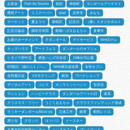
お茶会
Puin Au Sourire
射的
神保町
ダンボールアーテスト
廃材アート
ミニクーパー
ipad
吉祥寺
みなも
マーケット
夏まつり
都筑区
記念日
（株）スタジオポルト
記念日協会
調布市布田
動物ハガキおもちゃ
多摩市
お家のオーナメント
片ダンボール
デイサービス
NHKEテレ
キッズハウス
アートフェス
ダンボールのオブジェ
シモジマ府中店
東急ハンズ渋谷店
川崎住宅公園
BS朝日「緑のコトノハ」
NHK横浜放送局
女性セブン
合同展示会
３Dモデリング
紙包
ワークショップ
デジタルアート
コピス
オンラインイベント
世田谷
マンション
ハッピーテラス
ダンボールアートの日
家具
クリスマス・ツリー
うごくおもちゃ
クラウドファンディング達成
ラッキーダンボールMoco-ya
立体工作
紙管
昭和レトロ
滑り台
クロック
ヨツバコ
イースター
大東京綜合卸売センター
ハンズカフェ
プレイランド