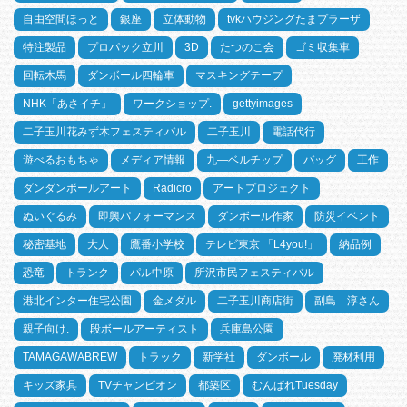
自由空間ほっと
銀座
立体動物
tvkハウジングたまプラーザ
特注製品
プロパック立川
3D
たつのこ会
ゴミ収集車
回転木馬
ダンボール四輪車
マスキングテープ
NHK「あさイチ」
ワークショップ.
gettyimages
二子玉川花みず木フェスティバル
二子玉川
電話代行
遊べるおもちゃ
メディア情報
九―ベルチップ
バッグ
工作
ダンダンボールアート
Radicro
アートプロジェクト
ぬいぐるみ
即興パフォーマンス
ダンボール作家
防災イベント
秘密基地
大人
鷹番小学校
テレビ東京 「L4you!」
納品例
恐竜
トランク
パル中原
所沢市民フェスティバル
港北インター住宅公園
金メダル
二子玉川商店街
副島 淳さん
親子向け.
段ボールアーティスト
兵庫島公園
TAMAGAWABREW
トラック
新学社
ダンボール
廃材利用
キッズ家具
TVチャンピオン
都築区
むんぱれTuesday