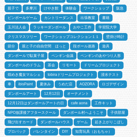
親子で
多摩川
けやき館
体験会
ワークショップ
阪急
ピンボールゲーム
カントリーダンス
出張教室
書籍
玉川法人会
ラッキーダンボール
おやこ工作
学習院大学
クリスマスツリー
ワークショップコレクション１１
壁掛け時計
節分
親と子の自由空間 ほっと
段ボール迷路
遊具
ダンボールで駄菓子屋
ペンギン会議
ペンギンのあやつり人形
ダンボールのドラム
茶会
リモート
ドリームプロジェクト
煌めき魔女マルシェ
tobiraドリームプロジェクト
浸水テスト
車
ibisPaint
夏休み
うめだ店
AOZORA
ロゴデザイン
ダンボールアート
12月12日
オーナメント
12月12日はダンボールアートの日
cafe aona
工作キット
NPO放課後アフタースクール
ダンボール村へようこそ
子供部屋
飛び出すカード
ダンボールハウス
ゲーム
起き上がりこぼし
プロパック
バレンタイン
DIY
知育玩具（おもちゃ）