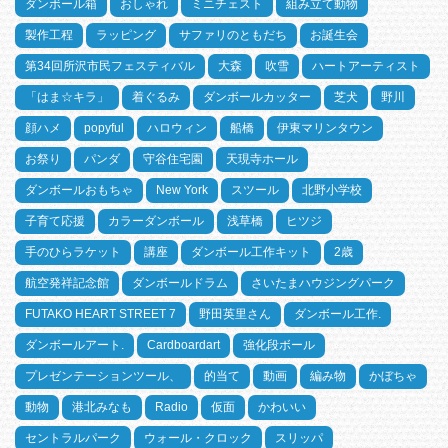
ダンボール箱
おしゃれ
ミニチェスト
組み立て動物
製作工程
ラッピング
サファリのともだち
お誕生会
第34回所沢市民フェスティバル
大森
吹雪
ハートアーティスト
「はま☆キラ」
着ぐるみ
ダンボールカッター
芝犬
野川
顔ハメ
popyful
ハロウィン
船橋
伊東マリンタウン
お祭り
パンダ
守谷住宅園
天現寺ホール
ダンボールおもちゃ
New York
スツール
北野小学校
子育て応援
カラーダンボール
浅草橋
ヒツジ
手のひらラケット
講座
ダンボール工作キット
2歳
航空発祥記念館
ダンボールドラム
さいたまハウジングパーク
FUTAKO HEART STREET 7
野田英里さん
ダンボール工作.
ダンボールアート.
Cardboardart
強化段ボール
プレゼンテーションツール、
的当て
動画
編み物
かぼちゃ
動物
港北みなも
Radio
仮面
かわいい
セントラルパーク
ウォール・クロック
スリッパ