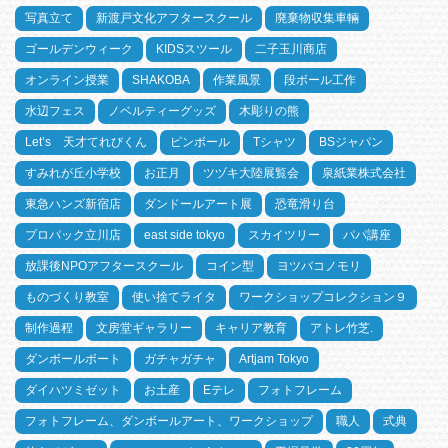
写真立て
新渡戸文化アフタースクール
廃棄物収集車輛
ゴールデンウィーク
KIDSスツール
二子玉川商店
オンライン授業
SHAKOBA
作業風景
段ボール工作
水辺フェス
ノベルティーグッズ
木彫りの熊
Let’s 天才てれびくん
ピンボール
Tシャツ
BSジャパン
すみれが丘小学校
お正月
ツヅキ大陸展覧会
泉紙業株式会社
東急ハンズ新宿店
ダンドールアート展
恐竜滑り台
プロパック立川店
east side tokyo
スカイツリー
パパ講座
放課後NPOアフタースクール
コイン型
ヨツバコノモリ
ものづくり教室
使い捨てライタ
ワークショップコレクション９
制作過程
文房堂ギャラリー
キャリア教育
アトレ竹芝.
ダンボールボート
ガチャガチャ
Artjam Tokyo
ダイハツミゼット
お土産
Eテレ
フォトフレーム
フォトフレーム、ダンボールアート、ワークショップ
職人
式典