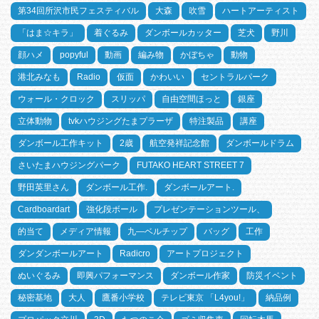
第34回所沢市民フェスティバル
大森
吹雪
ハートアーティスト
「はま☆キラ」
着ぐるみ
ダンボールカッター
芝犬
野川
顔ハメ
popyful
動画
編み物
かぼちゃ
動物
港北みなも
Radio
仮面
かわいい
セントラルパーク
ウォール・クロック
スリッパ
自由空間ほっと
銀座
立体動物
tvkハウジングたまプラーザ
特注製品
講座
ダンボール工作キット
2歳
航空発祥記念館
ダンボールドラム
さいたまハウジングパーク
FUTAKO HEART STREET 7
野田英里さん
ダンボール工作.
ダンボールアート.
Cardboardart
強化段ボール
プレゼンテーションツール、
的当て
メディア情報
九―ベルチップ
バッグ
工作
ダンダンボールアート
Radicro
アートプロジェクト
ぬいぐるみ
即興パフォーマンス
ダンボール作家
防災イベント
秘密基地
大人
鷹番小学校
テレビ東京 「L4you!」
納品例