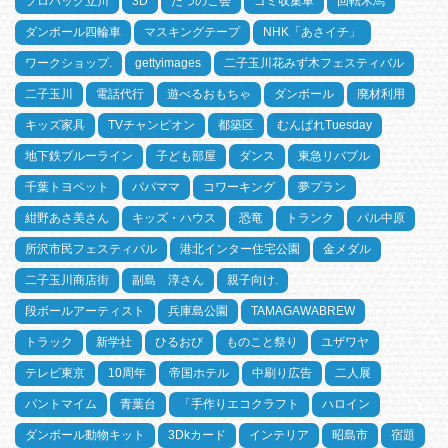
プロパック立川
3D
たつのこ会
ゴミ収集車
回転木馬
ダンボール四輪車
マスキングテープ
NHK「あさイチ」
ワークショップ.
gettyimages
二子玉川花みず木フェスティバル
二子玉川
電話代行
遊べるおもちゃ
ダンボール
廃材利用
キッズ家具
TVチャンピオン
都築区
むんぱれTuesday
地下鉄ブルーライン
子ども部屋
ダンス
東急リバブル
千葉トヨペット
パパママ
コワーキング
夢プラン
紺野あさ美さん
キッズ・ハウス
恐竜
トランク
パル中原
所沢市民フェスティバル
港北インター住宅公園
金メダル
二子玉川商店街
副島 淳さん
親子向け.
段ボールアーティスト
兵庫島公園
TAMAGAWABREW
トラック
新学社
ひるおび
ものこと祭り
ユザワヤ
テレビ東京
10周年
帝国ホテル
中刷り広告
二人展
パントマイム
青葉台
「手作りエコクラフト
ハロイン
ダンボール動物キット
3Dkカード
インテリア
昭島市
宿題