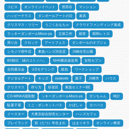
コピス
オンラインイベント
世田谷
マンション
ハッピーテラス
ダンボールアートの日
家具
クリスマス・ツリー
うごくおもちゃ
クラウドファンディング達成
ラッキーダンボールMoco-ya
立体工作
紙管
昭和レトロ
滑り台
クロック
アートフェス
ダンボールのオブジェ
シモジマ府中店
東急ハンズ渋谷店
川崎住宅公園
BS朝日「緑のコトノハ」
NHK横浜放送局
女性セブン
合同展示会
３Dモデリング
紙包
ワークショップ
デジタルアート
キッズ
oyakode
親子
川崎市
ハウス
クリスマス
作り方
杉並区
東急セミナーBE
CO-MINKA国彩館
ッキーダンボールMoco-ya
ダンちゃん
時計
駄菓子屋
ミニ・ボンネットバス
かぼしゃ
ヨツバコ
イースター
大東京綜合卸売センター
ハンズカフェ
プレイランド
辰（たつ）年生まれ
はま☆キラ
オンライン教室