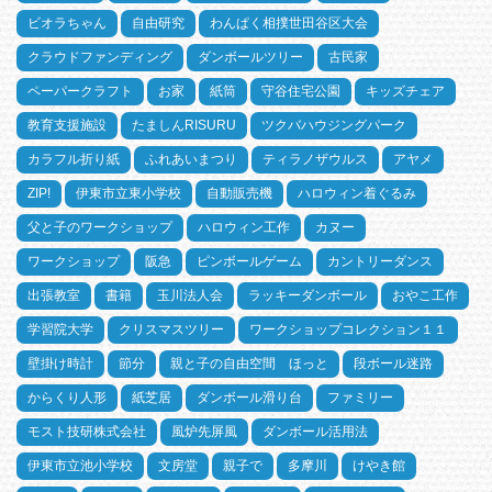
ビオラちゃん
自由研究
わんぱく相撲世田谷区大会
クラウドファンディング
ダンボールツリー
古民家
ペーパークラフト
お家
紙筒
守谷住宅公園
キッズチェア
教育支援施設
たましんRISURU
ツクバハウジングパーク
カラフル折り紙
ふれあいまつり
ティラノザウルス
アヤメ
ZIP!
伊東市立東小学校
自動販売機
ハロウィン着ぐるみ
父と子のワークショップ
ハロウィン工作
カヌー
ワークショップ
阪急
ピンボールゲーム
カントリーダンス
出張教室
書籍
玉川法人会
ラッキーダンボール
おやこ工作
学習院大学
クリスマスツリー
ワークショップコレクション１１
壁掛け時計
節分
親と子の自由空間 ほっと
段ボール迷路
からくり人形
紙芝居
ダンボール滑り台
ファミリー
モスト技研株式会社
風炉先屏風
ダンボール活用法
伊東市立池小学校
文房堂
親子で
多摩川
けやき館