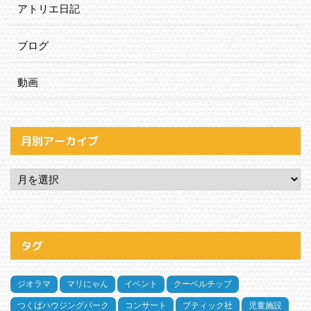
アトリエ日記
ブログ
動画
月別アーカイブ
タグ
ジオラマ
マリにゃん
イベント
クーベルチップ
つくばハウジングパーク
コンサート
ブティック社
児童施設