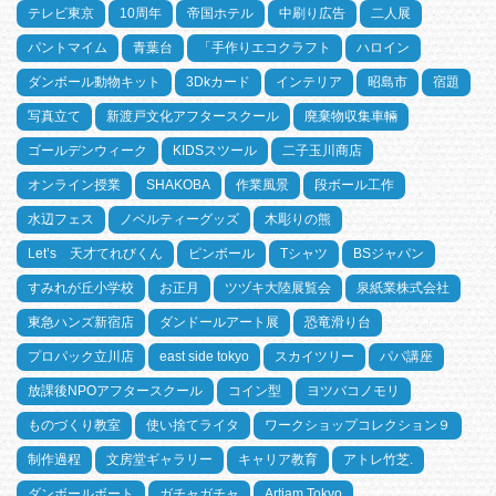
テレビ東京
10周年
帝国ホテル
中刷り広告
二人展
パントマイム
青葉台
「手作りエコクラフト
ハロイン
ダンボール動物キット
3Dkカード
インテリア
昭島市
宿題
写真立て
新渡戸文化アフタースクール
廃棄物収集車輛
ゴールデンウィーク
KIDSスツール
二子玉川商店
オンライン授業
SHAKOBA
作業風景
段ボール工作
水辺フェス
ノベルティーグッズ
木彫りの熊
Let’s 天才てれびくん
ピンボール
Tシャツ
BSジャパン
すみれが丘小学校
お正月
ツヅキ大陸展覧会
泉紙業株式会社
東急ハンズ新宿店
ダンドールアート展
恐竜滑り台
プロパック立川店
east side tokyo
スカイツリー
パパ講座
放課後NPOアフタースクール
コイン型
ヨツバコノモリ
ものづくり教室
使い捨てライタ
ワークショップコレクション９
制作過程
文房堂ギャラリー
キャリア教育
アトレ竹芝.
ダンボールボート
ガチャガチャ
Artjam Tokyo