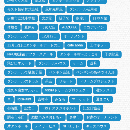
からくり人形
紙芝居
ダンボール滑り台
ファミリー
モスト技研株式会社
風炉先屏風
ダンボール活用法
伊東市立池小学校
文房堂
親子で
多摩川
けやき館
体験会
夏休み
うめだ店
AOZORA
ロゴデザイン
ダンボールアート
12月12日
オーナメント
12月12日はダンボールアートの日
cafe aona
工作キット
NPO放課後アフタースクール
ダンボール村へようこそ
子供部屋
飛び出すカード
ダンボールハウス
ゲーム
遊具
ダンボールで駄菓子屋
ペンギン会議
ペンギンのあやつり人形
ダンボールのドラム
茶会
リモート
ドリームプロジェクト
煌めき魔女マルシェ
tobiraドリームプロジェクト
浸水テスト
車
ibisPaint
吉祥寺
みなも
マーケット
夏まつり
都筑区
記念日
（株）スタジオポルト
記念日協会
調布市布田
動物ハガキおもちゃ
多摩市
お家のオーナメント
片ダンボール
デイサービス
NHKEテレ
キッズハウス