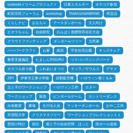
oyakodeドリームプロジェクト
日東エネルギー
オヤコデ参加
町田市民フォーラム
workshop
TAMAGAWABRWE
民芸品
くらしナビ
おもちゃ
アースダンボール
大人向け
ビオラちゃん
自由研究
わんぱく相撲世田谷区大会
クラウドファンディング
ダンボールツリー
古民家
ペーパークラフト
お家
紙筒
守谷住宅公園
キッズチェア
教育支援施設
たましんRISURU
ツクバハウジングパーク
カラフル折り紙
ふれあいまつり
ティラノザウルス
アヤメ
ZIP!
伊東市立東小学校
自動販売機
ハロウィン着ぐるみ
父と子のワークショップ
ハロウィン工作
カヌー
ワークショップ
阪急
ピンボールゲーム
カントリーダンス
出張教室
書籍
玉川法人会
ラッキーダンボール
おやこ工作
学習院大学
クリスマスツリー
ワークショップコレクション１１
壁掛け時計
節分
親と子の自由空間 ほっと
段ボール迷路