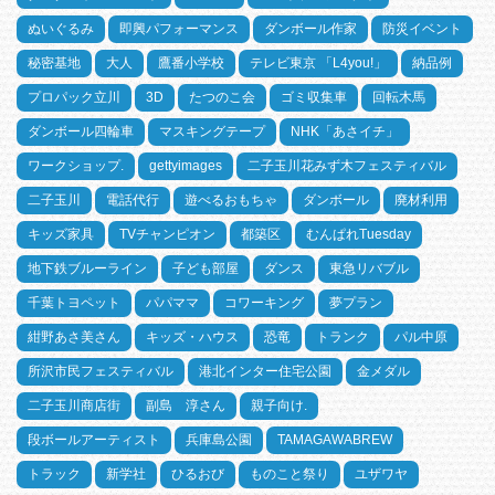
ぬいぐるみ
即興パフォーマンス
ダンボール作家
防災イベント
秘密基地
大人
鷹番小学校
テレビ東京 「L4you!」
納品例
プロパック立川
3D
たつのこ会
ゴミ収集車
回転木馬
ダンボール四輪車
マスキングテープ
NHK「あさイチ」
ワークショップ.
gettyimages
二子玉川花みず木フェスティバル
二子玉川
電話代行
遊べるおもちゃ
ダンボール
廃材利用
キッズ家具
TVチャンピオン
都築区
むんぱれTuesday
地下鉄ブルーライン
子ども部屋
ダンス
東急リバブル
千葉トヨペット
パパママ
コワーキング
夢プラン
紺野あさ美さん
キッズ・ハウス
恐竜
トランク
パル中原
所沢市民フェスティバル
港北インター住宅公園
金メダル
二子玉川商店街
副島 淳さん
親子向け.
段ボールアーティスト
兵庫島公園
TAMAGAWABREW
トラック
新学社
ひるおび
ものこと祭り
ユザワヤ