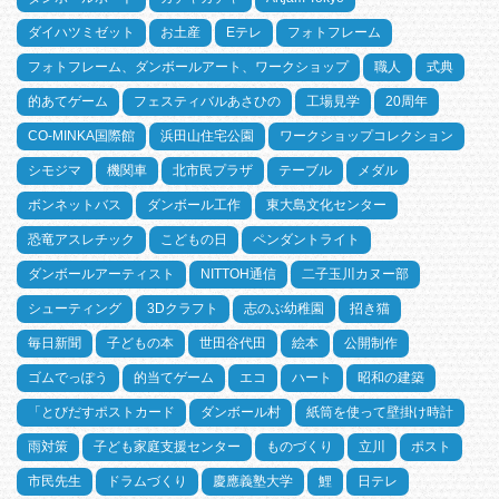
ダイハツミゼット
お土産
Eテレ
フォトフレーム
フォトフレーム、ダンボールアート、ワークショップ
職人
式典
的あてゲーム
フェスティバルあさひの
工場見学
20周年
CO-MINKA国際館
浜田山住宅公園
ワークショップコレクション
シモジマ
機関車
北市民プラザ
テーブル
メダル
ボンネットバス
ダンボール工作
東大島文化センター
恐竜アスレチック
こどもの日
ペンダントライト
ダンボールアーティスト
NITTOH通信
二子玉川カヌー部
シューティング
3Dクラフト
志のぶ幼稚園
招き猫
毎日新聞
子どもの本
世田谷代田
絵本
公開制作
ゴムでっぽう
的当てゲーム
エコ
ハート
昭和の建築
「とびだすポストカード
ダンボール村
紙筒を使って壁掛け時計
雨対策
子ども家庭支援センター
ものづくり
立川
ポスト
市民先生
ドラムづくり
慶應義塾大学
鯉
日テレ