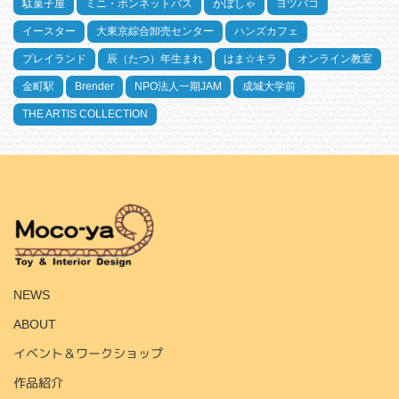
駄菓子屋
ミニ・ボンネットバス
かぼしゃ
ヨツバコ
イースター
大東京綜合卸売センター
ハンズカフェ
プレイランド
辰（たつ）年生まれ
はま☆キラ
オンライン教室
金町駅
Brender
NPO法人一期JAM
成城大学前
THE ARTIS COLLECTION
HOME
NEWS
ABOUT
イベント＆ワークショップ
作品紹介