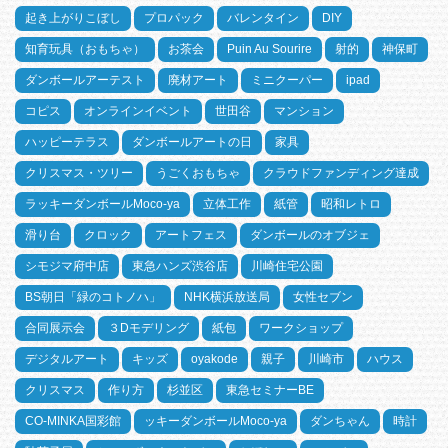
起き上がりこぼし
プロパック
バレンタイン
DIY
知育玩具（おもちゃ）
お茶会
Puin Au Sourire
射的
神保町
ダンボールアーテスト
廃材アート
ミニクーパー
ipad
コピス
オンラインイベント
世田谷
マンション
ハッピーテラス
ダンボールアートの日
家具
クリスマス・ツリー
うごくおもちゃ
クラウドファンディング達成
ラッキーダンボールMoco-ya
立体工作
紙管
昭和レトロ
滑り台
クロック
アートフェス
ダンボールのオブジェ
シモジマ府中店
東急ハンズ渋谷店
川崎住宅公園
BS朝日「緑のコトノハ」
NHK横浜放送局
女性セブン
合同展示会
３Dモデリング
紙包
ワークショップ
デジタルアート
キッズ
oyakode
親子
川崎市
ハウス
クリスマス
作り方
杉並区
東急セミナーBE
CO-MINKA国彩館
ッキーダンボールMoco-ya
ダンちゃん
時計