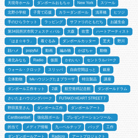
天現寺ホール
ダンボールおもちゃ
New York
スツール
北野小学校
子育て応援
カラーダンボール
浅草橋
ヒツジ
手のひらラケット
ラッピング
サファリのともだち
お誕生会
第34回所沢市民フェスティバル
大森
吹雪
ハートアーティスト
「はま☆キラ」
着ぐるみ
ダンボールカッター
芝犬
野川
顔ハメ
popyful
動画
編み物
かぼちゃ
動物
港北みなも
Radio
仮面
かわいい
セントラルパーク
ウォール・クロック
スリッパ
自由空間ほっと
銀座
立体動物
tvkハウジングたまプラーザ
特注製品
講座
ダンボール工作キット
2歳
航空発祥記念館
ダンボールドラム
さいたまハウジングパーク
FUTAKO HEART STREET 7
野田英里さん
ダンボール工作.
ダンボールアート.
Cardboardart
強化段ボール
プレゼンテーションツール、
的当て
メディア情報
九―ベルチップ
バッグ
工作
ダンダンボールアート
Radicro
アートプロジェクト