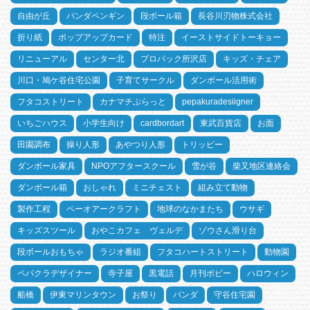
自由が丘
パンダペンギン
段ボール箱
長谷川刃物株式会社
折り紙
ポップアップカード
特注
イーストサイドトーキョー
リニューアル
センター北
プロパック所沢店
キッズ・チェア
川口・鳩ケ谷住宅公園
子育てサークル
ダンボール活用術
フタコストリート
カナマチぷらっと
pepakuradesiigner
いちごハウス
小学生向け
cardbordart
東武百貨店
お面
田園調布
操り人形
あやつり人形
トリッピー
ダンボール家具
NPOアフタースクール
雪が谷
柴又地区連絡会
ダンボール箱
おしゃれ
ミニチェスト
組み立て動物
製作工程
ペーオアークラフト
地球のなかまたち
ウサギ
キッズスツール
おやこカフェ ヴェルデ
ゾウさん滑り台
段ボールおもちゃ
ラジオ番組
フタコハートストリート
動物園
ペパクラデザイナー
寺子屋
黒電話
月刊ポピー
ハロウィン
船橋
伊東マリンタウン
お祭り
パンダ
守谷住宅園