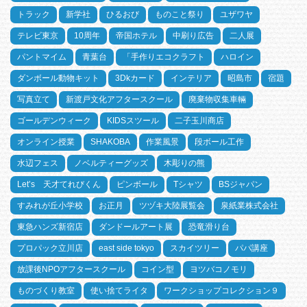
トラック
新学社
ひるおび
ものこと祭り
ユザワヤ
テレビ東京
10周年
帝国ホテル
中刷り広告
二人展
パントマイム
青葉台
「手作りエコクラフト
ハロイン
ダンボール動物キット
3Dkカード
インテリア
昭島市
宿題
写真立て
新渡戸文化アフタースクール
廃棄物収集車輛
ゴールデンウィーク
KIDSスツール
二子玉川商店
オンライン授業
SHAKOBA
作業風景
段ボール工作
水辺フェス
ノベルティーグッズ
木彫りの熊
Let’s 天才てれびくん
ピンボール
Tシャツ
BSジャパン
すみれが丘小学校
お正月
ツヅキ大陸展覧会
泉紙業株式会社
東急ハンズ新宿店
ダンドールアート展
恐竜滑り台
プロパック立川店
east side tokyo
スカイツリー
パパ講座
放課後NPOアフタースクール
コイン型
ヨツバコノモリ
ものづくり教室
使い捨てライタ
ワークショップコレクション９