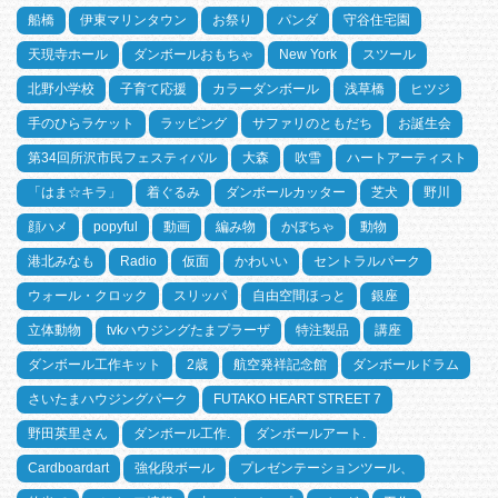
船橋
伊東マリンタウン
お祭り
パンダ
守谷住宅園
天現寺ホール
ダンボールおもちゃ
New York
スツール
北野小学校
子育て応援
カラーダンボール
浅草橋
ヒツジ
手のひらラケット
ラッピング
サファリのともだち
お誕生会
第34回所沢市民フェスティバル
大森
吹雪
ハートアーティスト
「はま☆キラ」
着ぐるみ
ダンボールカッター
芝犬
野川
顔ハメ
popyful
動画
編み物
かぼちゃ
動物
港北みなも
Radio
仮面
かわいい
セントラルパーク
ウォール・クロック
スリッパ
自由空間ほっと
銀座
立体動物
tvkハウジングたまプラーザ
特注製品
講座
ダンボール工作キット
2歳
航空発祥記念館
ダンボールドラム
さいたまハウジングパーク
FUTAKO HEART STREET 7
野田英里さん
ダンボール工作.
ダンボールアート.
Cardboardart
強化段ボール
プレゼンテーションツール、