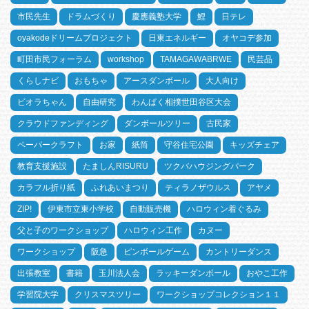
市民先生
ドラムづくり
慶應義塾大学
鯉
日テレ
oyakodeドリームプロジェクト
日東エネルギー
オヤコデ参加
町田市民フォーラム
workshop
TAMAGAWABRWE
民芸品
くらしナビ
おもちゃ
アースダンボール
大人向け
ビオラちゃん
自由研究
わんぱく相撲世田谷区大会
クラウドファンディング
ダンボールツリー
古民家
ペーパークラフト
お家
紙筒
守谷住宅公園
キッズチェア
教育支援施設
たましんRISURU
ツクバハウジングパーク
カラフル折り紙
ふれあいまつり
ティラノザウルス
アヤメ
ZIP!
伊東市立東小学校
自動販売機
ハロウィン着ぐるみ
父と子のワークショップ
ハロウィン工作
カヌー
ワークショップ
阪急
ピンボールゲーム
カントリーダンス
出張教室
書籍
玉川法人会
ラッキーダンボール
おやこ工作
学習院大学
クリスマスツリー
ワークショップコレクション１１