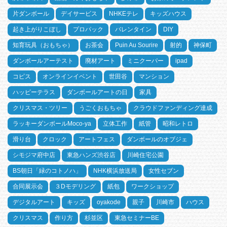
片ダンボール
デイサービス
NHKEテレ
キッズハウス
起き上がりこぼし
プロパック
バレンタイン
DIY
知育玩具（おもちゃ）
お茶会
Puin Au Sourire
射的
神保町
ダンボールアーテスト
廃材アート
ミニクーパー
ipad
コピス
オンラインイベント
世田谷
マンション
ハッピーテラス
ダンボールアートの日
家具
クリスマス・ツリー
うごくおもちゃ
クラウドファンディング達成
ラッキーダンボールMoco-ya
立体工作
紙管
昭和レトロ
滑り台
クロック
アートフェス
ダンボールのオブジェ
シモジマ府中店
東急ハンズ渋谷店
川崎住宅公園
BS朝日「緑のコトノハ」
NHK横浜放送局
女性セブン
合同展示会
３Dモデリング
紙包
ワークショップ
デジタルアート
キッズ
oyakode
親子
川崎市
ハウス
クリスマス
作り方
杉並区
東急セミナーBE