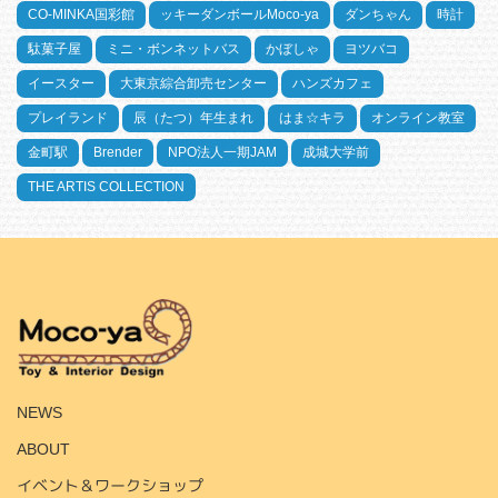
CO-MINKA国彩館
ッキーダンボールMoco-ya
ダンちゃん
時計
駄菓子屋
ミニ・ボンネットバス
かぼしゃ
ヨツバコ
イースター
大東京綜合卸売センター
ハンズカフェ
プレイランド
辰（たつ）年生まれ
はま☆キラ
オンライン教室
金町駅
Brender
NPO法人一期JAM
成城大学前
THE ARTIS COLLECTION
HOME
NEWS
ABOUT
イベント＆ワークショップ