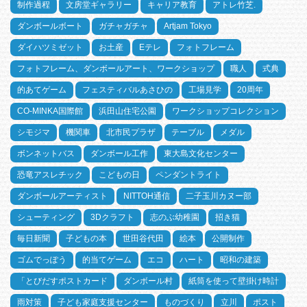
制作過程
文房堂ギャラリー
キャリア教育
アトレ竹芝.
ダンボールボート
ガチャガチャ
Artjam Tokyo
ダイハツミゼット
お土産
Eテレ
フォトフレーム
フォトフレーム、ダンボールアート、ワークショップ
職人
式典
的あてゲーム
フェスティバルあさひの
工場見学
20周年
CO-MINKA国際館
浜田山住宅公園
ワークショップコレクション
シモジマ
機関車
北市民プラザ
テーブル
メダル
ボンネットバス
ダンボール工作
東大島文化センター
恐竜アスレチック
こどもの日
ペンダントライト
ダンボールアーティスト
NITTOH通信
二子玉川カヌー部
シューティング
3Dクラフト
志のぶ幼稚園
招き猫
毎日新聞
子どもの本
世田谷代田
絵本
公開制作
ゴムでっぽう
的当てゲーム
エコ
ハート
昭和の建築
「とびだすポストカード
ダンボール村
紙筒を使って壁掛け時計
雨対策
子ども家庭支援センター
ものづくり
立川
ポスト