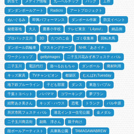
的当て
メディア情報
九―ベルチップ
バッグ
工作
ダンダンボールアート
Radicro
アートプロジェクト
ぬいぐるみ
即興パフォーマンス
ダンボール作家
防災イベント
秘密基地
大人
鷹番小学校
テレビ東京 「L4you!」
納品例
プロパック立川
3D
たつのこ会
ゴミ収集車
回転木馬
ダンボール四輪車
マスキングテープ
NHK「あさイチ」
ワークショップ.
gettyimages
二子玉川花みず木フェスティバル
二子玉川
電話代行
遊べるおもちゃ
ダンボール
廃材利用
キッズ家具
TVチャンピオン
都築区
むんぱれTuesday
地下鉄ブルーライン
子ども部屋
ダンス
東急リバブル
千葉トヨペット
パパママ
コワーキング
夢プラン
紺野あさ美さん
キッズ・ハウス
恐竜
トランク
パル中原
所沢市民フェスティバル
港北インター住宅公園
金メダル
二子玉川商店街
副島 淳さん
親子向け.
段ボールアーティスト
兵庫島公園
TAMAGAWABREW