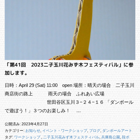
「第41回 2023二子玉川花みず木フェスティバル」に参
加します。
日時：April 29 (Sat) 11:00 open 場所：晴天の場合 二子玉川
商店街の路上 雨天の場合 ふれあい広場
世田谷区玉川３−２４−１６ 「ダンボール
で遊ぼう！」３つのお楽しみ！ …
公開済み: 2023年4月27日
カテゴリー:
お知らせ
,
イベント・ワークショップ
,
ブログ
,
ダンボールアート
タグ:
ワークショップ.
,
二子玉川花みず木フェスティバル
,
兵庫島公園
,
段ボ