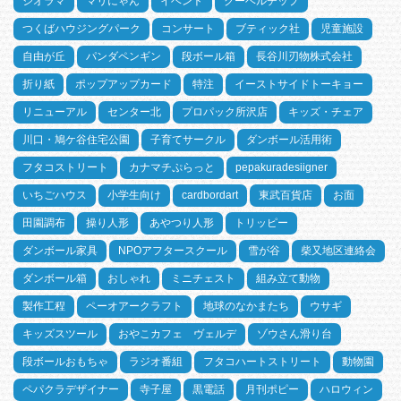
ジオラマ
マリにゃん
イベント
クーベルチップ
つくばハウジングパーク
コンサート
ブティック社
児童施設
自由が丘
パンダペンギン
段ボール箱
長谷川刃物株式会社
折り紙
ポップアップカード
特注
イーストサイドトーキョー
リニューアル
センター北
プロパック所沢店
キッズ・チェア
川口・鳩ケ谷住宅公園
子育てサークル
ダンボール活用術
フタコストリート
カナマチぷらっと
pepakuradesiigner
いちごハウス
小学生向け
cardbordart
東武百貨店
お面
田園調布
操り人形
あやつり人形
トリッピー
ダンボール家具
NPOアフタースクール
雪が谷
柴又地区連絡会
ダンボール箱
おしゃれ
ミニチェスト
組み立て動物
製作工程
ペーオアークラフト
地球のなかまたち
ウサギ
キッズスツール
おやこカフェ ヴェルデ
ゾウさん滑り台
段ボールおもちゃ
ラジオ番組
フタコハートストリート
動物園
ペパクラデザイナー
寺子屋
黒電話
月刊ポピー
ハロウィン