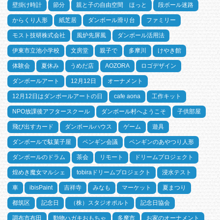
壁掛け時計
節分
親と子の自由空間 ほっと
段ボール迷路
からくり人形
紙芝居
ダンボール滑り台
ファミリー
モスト技研株式会社
風炉先屏風
ダンボール活用法
伊東市立池小学校
文房堂
親子で
多摩川
けやき館
体験会
夏休み
うめだ店
AOZORA
ロゴデザイン
ダンボールアート
12月12日
オーナメント
12月12日はダンボールアートの日
cafe aona
工作キット
NPO放課後アフタースクール
ダンボール村へようこそ
子供部屋
飛び出すカード
ダンボールハウス
ゲーム
遊具
ダンボールで駄菓子屋
ペンギン会議
ペンギンのあやつり人形
ダンボールのドラム
茶会
リモート
ドリームプロジェクト
煌めき魔女マルシェ
tobiraドリームプロジェクト
浸水テスト
車
ibisPaint
吉祥寺
みなも
マーケット
夏まつり
都筑区
記念日
（株）スタジオポルト
記念日協会
調布市布田
動物ハガキおもちゃ
多摩市
お家のオーナメント