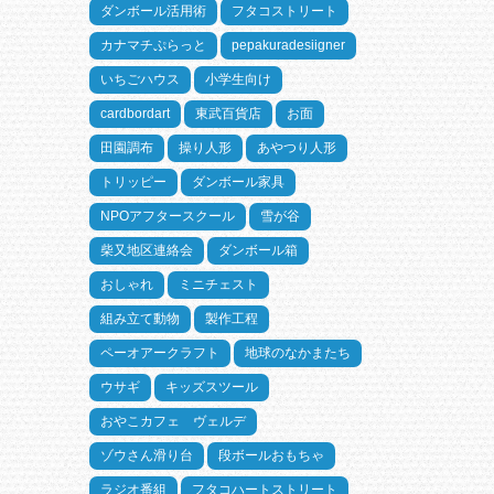
ダンボール活用術
フタコストリート
カナマチぷらっと
pepakuradesiigner
いちごハウス
小学生向け
cardbordart
東武百貨店
お面
田園調布
操り人形
あやつり人形
トリッピー
ダンボール家具
NPOアフタースクール
雪が谷
柴又地区連絡会
ダンボール箱
おしゃれ
ミニチェスト
組み立て動物
製作工程
ペーオアークラフト
地球のなかまたち
ウサギ
キッズスツール
おやこカフェ ヴェルデ
ゾウさん滑り台
段ボールおもちゃ
ラジオ番組
フタコハートストリート