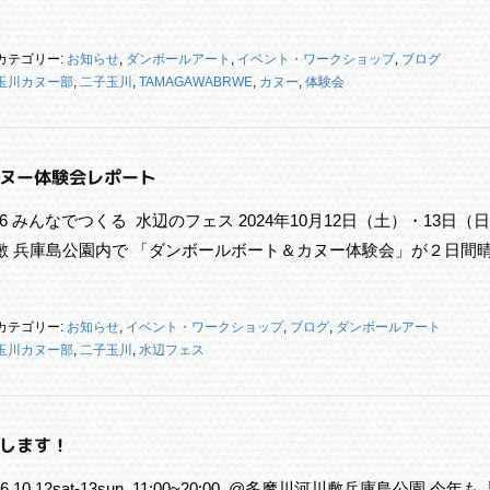
カテゴリー:
お知らせ
,
ダンボールアート
,
イベント・ワークショップ
,
ブログ
玉川カヌー部
,
二子玉川
,
TAMAGAWABRWE
,
カヌー
,
体験会
ヌー体験会レポート
Vol.6 みんなでつくる 水辺のフェス 2024年10月12日（土）・13日（
敷 兵庫島公園内で 「ダンボールボート＆カヌー体験会」が２日間
カテゴリー:
お知らせ
,
イベント・ワークショップ
,
ブログ
,
ダンボールアート
玉川カヌー部
,
二子玉川
,
水辺フェス
します！
.6 10.12sat-13sun. 11:00~20:00. @多摩川河川敷兵庫島公園 今年