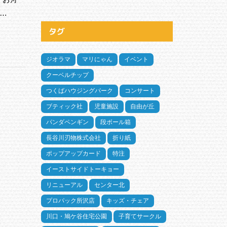
…
タグ
ジオラマ
マリにゃん
イベント
クーベルチップ
つくばハウジングパーク
コンサート
ブティック社
児童施設
自由が丘
パンダペンギン
段ボール箱
長谷川刃物株式会社
折り紙
ポップアップカード
特注
イーストサイドトーキョー
リニューアル
センター北
プロパック所沢店
キッズ・チェア
川口・鳩ケ谷住宅公園
子育てサークル