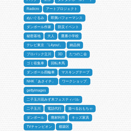
Radicro
アートプロジェクト
ぬいぐるみ
即興パフォーマンス
ダンボール作家
防災イベント
秘密基地
大人
鷹番小学校
テレビ東京 「L4you!」
納品例
プロパック立川
3D
たつのこ会
ゴミ収集車
回転木馬
ダンボール四輪車
マスキングテープ
NHK「あさイチ」
ワークショップ.
gettyimages
二子玉川花みず木フェスティバル
二子玉川
電話代行
遊べるおもちゃ
ダンボール
廃材利用
キッズ家具
TVチャンピオン
都築区