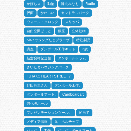
かぼちゃ
動物
港北みなも
Radio
仮面
かわいい
セントラルパーク
ウォール・クロック
スリッパ
自由空間ほっと
銀座
立体動物
tvkハウジングたまプラーザ
特注製品
講座
ダンボール工作キット
2歳
航空発祥記念館
ダンボールドラム
さいたまハウジングパーク
FUTAKO HEART STREET 7
野田英里さん
ダンボール工作.
ダンボールアート.
Cardboardart
強化段ボール
プレゼンテーションツール、
的当て
メディア情報
九―ベルチップ
バッグ
工作
ダンダンボールアート