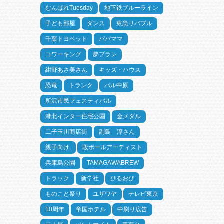
むんぱれTuesday
地下鉄ブルーライン
子ども部屋
ダンス
東急リバブル
千葉トヨペット
パパママ
コワーキング
夢プラン
紺野あさ美さん
キッズ・ハウス
恐竜
トランク
パル中原
所沢市民フェスティバル
港北インター住宅公園
金メダル
二子玉川商店街
副島 淳さん
親子向け.
段ボールアーティスト
兵庫島公園
TAMAGAWABREW
トラック
新学社
ひるおび
ものこと祭り
ユザワヤ
テレビ東京
10周年
帝国ホテル
中刷り広告