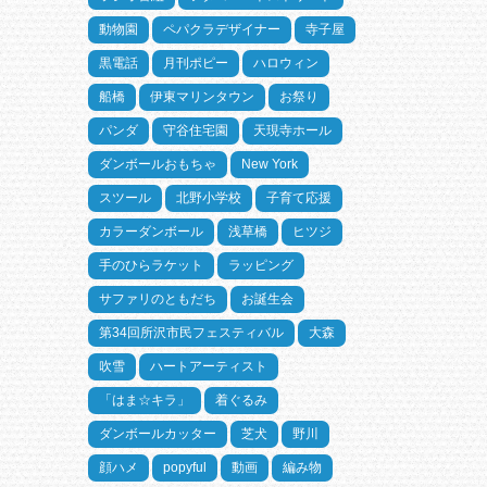
動物園
ペパクラデザイナー
寺子屋
黒電話
月刊ポピー
ハロウィン
船橋
伊東マリンタウン
お祭り
パンダ
守谷住宅園
天現寺ホール
ダンボールおもちゃ
New York
スツール
北野小学校
子育て応援
カラーダンボール
浅草橋
ヒツジ
手のひらラケット
ラッピング
サファリのともだち
お誕生会
第34回所沢市民フェスティバル
大森
吹雪
ハートアーティスト
「はま☆キラ」
着ぐるみ
ダンボールカッター
芝犬
野川
顔ハメ
popyful
動画
編み物