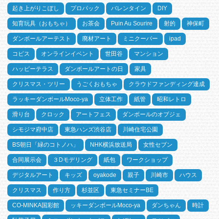
起き上がりこぼし
プロパック
バレンタイン
DIY
知育玩具（おもちゃ）
お茶会
Puin Au Sourire
射的
神保町
ダンボールアーテスト
廃材アート
ミニクーパー
ipad
コピス
オンラインイベント
世田谷
マンション
ハッピーテラス
ダンボールアートの日
家具
クリスマス・ツリー
うごくおもちゃ
クラウドファンディング達成
ラッキーダンボールMoco-ya
立体工作
紙管
昭和レトロ
滑り台
クロック
アートフェス
ダンボールのオブジェ
シモジマ府中店
東急ハンズ渋谷店
川崎住宅公園
BS朝日「緑のコトノハ」
NHK横浜放送局
女性セブン
合同展示会
３Dモデリング
紙包
ワークショップ
デジタルアート
キッズ
oyakode
親子
川崎市
ハウス
クリスマス
作り方
杉並区
東急セミナーBE
CO-MINKA国彩館
ッキーダンボールMoco-ya
ダンちゃん
時計