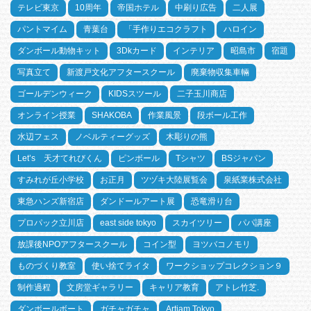
テレビ東京
10周年
帝国ホテル
中刷り広告
二人展
パントマイム
青葉台
「手作りエコクラフト
ハロイン
ダンボール動物キット
3Dkカード
インテリア
昭島市
宿題
写真立て
新渡戸文化アフタースクール
廃棄物収集車輛
ゴールデンウィーク
KIDSスツール
二子玉川商店
オンライン授業
SHAKOBA
作業風景
段ボール工作
水辺フェス
ノベルティーグッズ
木彫りの熊
Let’s 天才てれびくん
ピンボール
Tシャツ
BSジャパン
すみれが丘小学校
お正月
ツヅキ大陸展覧会
泉紙業株式会社
東急ハンズ新宿店
ダンドールアート展
恐竜滑り台
プロパック立川店
east side tokyo
スカイツリー
パパ講座
放課後NPOアフタースクール
コイン型
ヨツバコノモリ
ものづくり教室
使い捨てライタ
ワークショップコレクション９
制作過程
文房堂ギャラリー
キャリア教育
アトレ竹芝.
ダンボールボート
ガチャガチャ
Artjam Tokyo