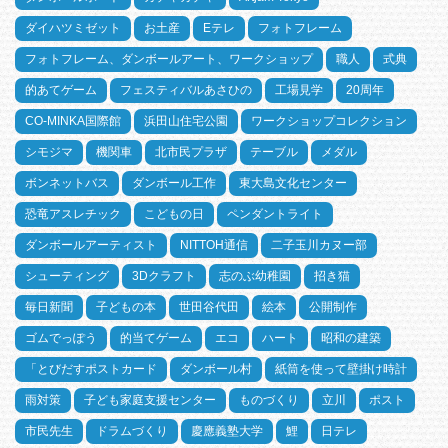
ダイハツミゼット
お土産
Eテレ
フォトフレーム
フォトフレーム、ダンボールアート、ワークショップ
職人
式典
的あてゲーム
フェスティバルあさひの
工場見学
20周年
CO-MINKA国際館
浜田山住宅公園
ワークショップコレクション
シモジマ
機関車
北市民プラザ
テーブル
メダル
ボンネットバス
ダンボール工作
東大島文化センター
恐竜アスレチック
こどもの日
ペンダントライト
ダンボールアーティスト
NITTOH通信
二子玉川カヌー部
シューティング
3Dクラフト
志のぶ幼稚園
招き猫
毎日新聞
子どもの本
世田谷代田
絵本
公開制作
ゴムでっぽう
的当てゲーム
エコ
ハート
昭和の建築
「とびだすポストカード
ダンボール村
紙筒を使って壁掛け時計
雨対策
子ども家庭支援センター
ものづくり
立川
ポスト
市民先生
ドラムづくり
慶應義塾大学
鯉
日テレ