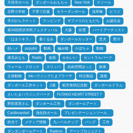
天現寺ホール
ダンボールおもちゃ
New York
スツール
北野小学校
子育て応援
カラーダンボール
浅草橋
ヒツジ
手のひらラケット
ラッピング
サファリのともだち
お誕生会
第34回所沢市民フェスティバル
大森
吹雪
ハートアーティスト
「はま☆キラ」
着ぐるみ
ダンボールカッター
芝犬
野川
顔ハメ
popyful
動画
編み物
かぼちゃ
動物
港北みなも
Radio
仮面
かわいい
セントラルパーク
ウォール・クロック
スリッパ
自由空間ほっと
銀座
立体動物
tvkハウジングたまプラーザ
特注製品
講座
ダンボール工作キット
2歳
航空発祥記念館
ダンボールドラム
さいたまハウジングパーク
FUTAKO HEART STREET 7
野田英里さん
ダンボール工作.
ダンボールアート.
Cardboardart
強化段ボール
プレゼンテーションツール、
的当て
メディア情報
九―ベルチップ
バッグ
工作
ダンダンボールアート
Radicro
アートプロジェクト