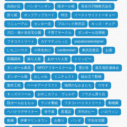
自由が丘
パンダペンギン
段ボール箱
長谷川刃物株式会社
折り紙
ポップアップカード
特注
イーストサイドトーキョー
リニューアル
センター北
プロパック所沢店
キッズ・チェア
川口・鳩ケ谷住宅公園
子育てサークル
ダンボール活用術
フタコストリート
カナマチぷらっと
pepakuradesiigner
いちごハウス
小学生向け
cardbordart
東武百貨店
お面
田園調布
操り人形
あやつり人形
トリッピー
ダンボール家具
NPOアフタースクール
雪が谷
柴又地区連絡会
ダンボール箱
おしゃれ
ミニチェスト
組み立て動物
製作工程
ペーオアークラフト
地球のなかまたち
ウサギ
キッズスツール
おやこカフェ ヴェルデ
ゾウさん滑り台
段ボールおもちゃ
ラジオ番組
フタコハートストリート
動物園
ペパクラデザイナー
寺子屋
黒電話
月刊ポピー
ハロウィン
船橋
伊東マリンタウン
お祭り
パンダ
守谷住宅園