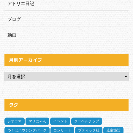
アトリエ日記
ブログ
動画
月別アーカイブ
タグ
ジオラマ
マリにゃん
イベント
クーベルチップ
つくばハウジングパーク
コンサート
ブティック社
児童施設