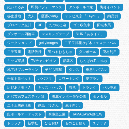
ぬいぐるみ
即興パフォーマンス
ダンボール作家
防災イベント
秘密基地
大人
鷹番小学校
テレビ東京 「L4you!」
納品例
プロパック立川
3D
たつのこ会
ゴミ収集車
回転木馬
ダンボール四輪車
マスキングテープ
NHK「あさイチ」
ワークショップ.
gettyimages
二子玉川花みず木フェスティバル
二子玉川
電話代行
遊べるおもちゃ
ダンボール
廃材利用
キッズ家具
TVチャンピオン
都築区
むんぱれTuesday
地下鉄ブルーライン
子ども部屋
ダンス
東急リバブル
千葉トヨペット
パパママ
コワーキング
夢プラン
紺野あさ美さん
キッズ・ハウス
恐竜
トランク
パル中原
所沢市民フェスティバル
港北インター住宅公園
金メダル
二子玉川商店街
副島 淳さん
親子向け.
段ボールアーティスト
兵庫島公園
TAMAGAWABREW
トラック
新学社
ひるおび
ものこと祭り
ユザワヤ