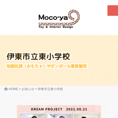
伊東市立東小学校
知育玩具（おもちゃ）やダンボール家具販売
HOME
>
お知らせ
>
伊東市立東小学校