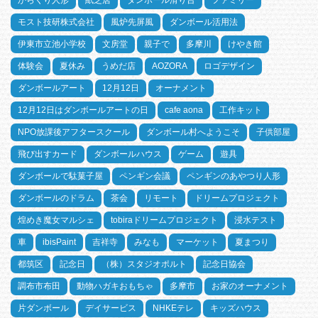
からくり人形
紙芝居
ダンボール滑り台
ファミリー
モスト技研株式会社
風炉先屏風
ダンボール活用法
伊東市立池小学校
文房堂
親子で
多摩川
けやき館
体験会
夏休み
うめだ店
AOZORA
ロゴデザイン
ダンボールアート
12月12日
オーナメント
12月12日はダンボールアートの日
cafe aona
工作キット
NPO放課後アフタースクール
ダンボール村へようこそ
子供部屋
飛び出すカード
ダンボールハウス
ゲーム
遊具
ダンボールで駄菓子屋
ペンギン会議
ペンギンのあやつり人形
ダンボールのドラム
茶会
リモート
ドリームプロジェクト
煌めき魔女マルシェ
tobiraドリームプロジェクト
浸水テスト
車
ibisPaint
吉祥寺
みなも
マーケット
夏まつり
都筑区
記念日
（株）スタジオポルト
記念日協会
調布市布田
動物ハガキおもちゃ
多摩市
お家のオーナメント
片ダンボール
デイサービス
NHKEテレ
キッズハウス