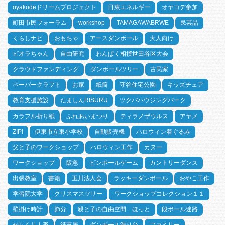
oyakodeドリームプロジェクト
日東エネルギー
オヤコデ参加
町田市民フォーラム
workshop
TAMAGAWABRWE
民芸品
くらしナビ
おもちゃ
アースダンボール
大人向け
ビオラちゃん
自由研究
わんぱく相撲世田谷区大会
クラウドファンディング
ダンボールツリー
古民家
ペーパークラフト
お家
紙筒
守谷住宅公園
キッズチェア
教育支援施設
たましんRISURU
ツクバハウジングパーク
カラフル折り紙
ふれあいまつり
ティラノザウルス
アヤメ
ZIP!
伊東市立東小学校
自動販売機
ハロウィン着ぐるみ
父と子のワークショップ
ハロウィン工作
カヌー
ワークショップ
阪急
ピンボールゲーム
カントリーダンス
出張教室
書籍
玉川法人会
ラッキーダンボール
おやこ工作
学習院大学
クリスマスツリー
ワークショップコレクション１１
壁掛け時計
節分
親と子の自由空間 ほっと
段ボール迷路