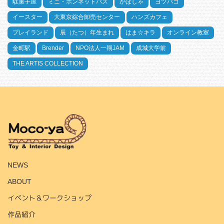
駄菓子屋
ミニ・ボンネットバス
かぼしゃ
ヨツバコ
イースター
大東京綜合卸売センター
ハンズカフェ
プレイランド
辰（たつ）年生まれ
はま☆キラ
オンライン教室
金町駅
Brender
NPO法人一期JAM
成城大学前
THE ARTIS COLLECTION
HOME
NEWS
ABOUT
イベント＆ワークショップ
作品紹介