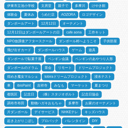
伊東市立池小学校
文房堂
親子で
多摩川
けやき館
体験会
夏休み
うめだ店
AOZORA
ロゴデザイン
ダンボールアート
12月12日
オーナメント
12月12日はダンボールアートの日
cafe aona
工作キット
NPO放課後アフタースクール
ダンボール村へようこそ
子供部屋
飛び出すカード
ダンボールハウス
ゲーム
遊具
ダンボールで駄菓子屋
ペンギン会議
ペンギンのあやつり人形
ダンボールのドラム
茶会
リモート
ドリームプロジェクト
煌めき魔女マルシェ
tobiraドリームプロジェクト
浸水テスト
車
ibisPaint
吉祥寺
みなも
マーケット
夏まつり
都筑区
記念日
（株）スタジオポルト
記念日協会
調布市布田
動物ハガキおもちゃ
多摩市
お家のオーナメント
片ダンボール
デイサービス
NHKEテレ
キッズハウス
起き上がりこぼし
プロパック
バレンタイン
DIY