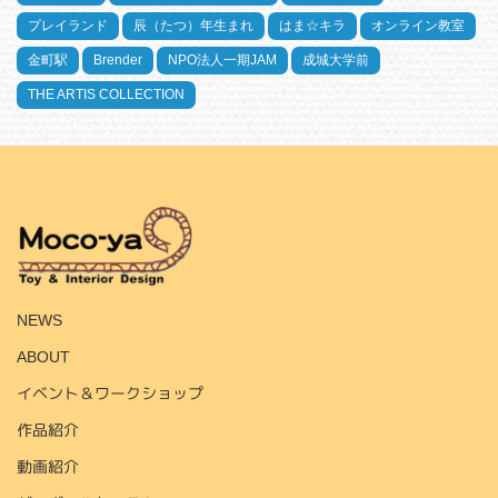
プレイランド
辰（たつ）年生まれ
はま☆キラ
オンライン教室
金町駅
Brender
NPO法人一期JAM
成城大学前
THE ARTIS COLLECTION
HOME
NEWS
ABOUT
イベント＆ワークショップ
作品紹介
動画紹介