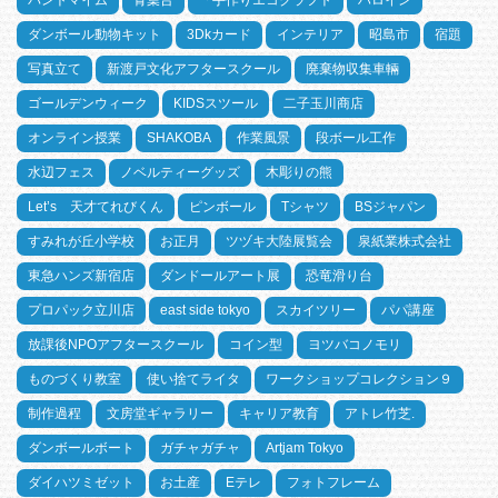
パントマイム
青葉台
「手作りエコクラフト
ハロイン
ダンボール動物キット
3Dkカード
インテリア
昭島市
宿題
写真立て
新渡戸文化アフタースクール
廃棄物収集車輛
ゴールデンウィーク
KIDSスツール
二子玉川商店
オンライン授業
SHAKOBA
作業風景
段ボール工作
水辺フェス
ノベルティーグッズ
木彫りの熊
Let’s 天才てれびくん
ピンボール
Tシャツ
BSジャパン
すみれが丘小学校
お正月
ツヅキ大陸展覧会
泉紙業株式会社
東急ハンズ新宿店
ダンドールアート展
恐竜滑り台
プロパック立川店
east side tokyo
スカイツリー
パパ講座
放課後NPOアフタースクール
コイン型
ヨツバコノモリ
ものづくり教室
使い捨てライタ
ワークショップコレクション９
制作過程
文房堂ギャラリー
キャリア教育
アトレ竹芝.
ダンボールボート
ガチャガチャ
Artjam Tokyo
ダイハツミゼット
お土産
Eテレ
フォトフレーム