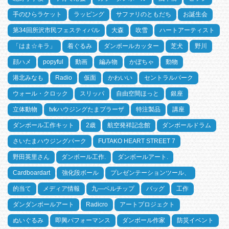
手のひらラケット
ラッピング
サファリのともだち
お誕生会
第34回所沢市民フェスティバル
大森
吹雪
ハートアーティスト
「はま☆キラ」
着ぐるみ
ダンボールカッター
芝犬
野川
顔ハメ
popyful
動画
編み物
かぼちゃ
動物
港北みなも
Radio
仮面
かわいい
セントラルパーク
ウォール・クロック
スリッパ
自由空間ほっと
銀座
立体動物
tvkハウジングたまプラーザ
特注製品
講座
ダンボール工作キット
2歳
航空発祥記念館
ダンボールドラム
さいたまハウジングパーク
FUTAKO HEART STREET 7
野田英里さん
ダンボール工作.
ダンボールアート.
Cardboardart
強化段ボール
プレゼンテーションツール、
的当て
メディア情報
九―ベルチップ
バッグ
工作
ダンダンボールアート
Radicro
アートプロジェクト
ぬいぐるみ
即興パフォーマンス
ダンボール作家
防災イベント