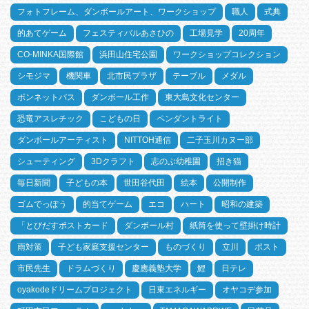
フォトフレーム、ダンボールアート、ワークショップ
職人
式典
的あてゲーム
フェスティバルあさひの
工場見学
20周年
CO-MINKA国際館
浜田山住宅公園
ワークショップコレクション
シモジマ
機関車
北市民プラザ
テーブル
メダル
ボンネットバス
ダンボール工作
東大島文化センター
恐竜アスレチック
こどもの日
ペンダントライト
ダンボールアーティスト
NITTOH通信
二子玉川カヌー部
シューティング
3Dクラフト
志のぶ幼稚園
招き猫
毎日新聞
子どもの本
世田谷代田
絵本
公開制作
ゴムでっぽう
的当てゲーム
エコ
ハート
昭和の建築
「とびだすポストカード
ダンボール村
紙筒を使って壁掛け時計
雨対策
子ども家庭支援センター
ものづくり
立川
ポスト
市民先生
ドラムづくり
慶應義塾大学
鯉
日テレ
oyakodeドリームプロジェクト
日東エネルギー
オヤコデ参加