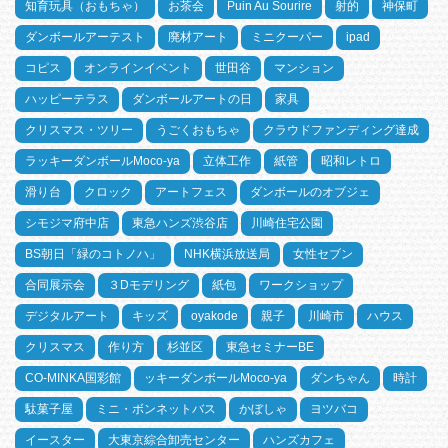
知育玩具（おもちゃ）
お茶会
Puin Au Sourire
射的
神保町
ダンボールアーテスト
廃材アート
ミニクーパー
ipad
コピス
オンラインイベント
世田谷
マンション
ハッピーテラス
ダンボールアートの日
家具
クリスマス・ツリー
うごくおもちゃ
クラウドファンディング達成
ラッキーダンボールMoco-ya
立体工作
紙管
昭和レトロ
滑り台
クロック
アートフェス
ダンボールのオブジェ
シモジマ府中店
東急ハンズ渋谷店
川崎住宅公園
BS朝日「緑のコトノハ」
NHK横浜放送局
女性セブン
合同展示会
３Dモデリング
紙包
ワークショップ
デジタルアート
キッズ
oyakode
親子
川崎市
ハウス
クリスマス
作り方
杉並区
東急セミナーBE
CO-MINKA国彩館
ッキーダンボールMoco-ya
ダンちゃん
時計
駄菓子屋
ミニ・ボンネットバス
かぼしゃ
ヨツバコ
イースター
大東京綜合卸売センター
ハンズカフェ