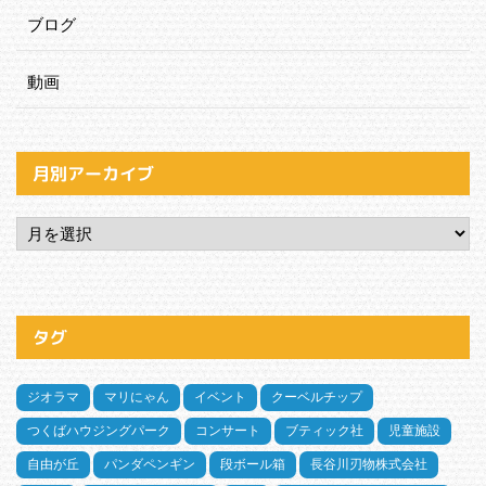
ブログ
動画
月別アーカイブ
タグ
ジオラマ
マリにゃん
イベント
クーベルチップ
つくばハウジングパーク
コンサート
ブティック社
児童施設
自由が丘
パンダペンギン
段ボール箱
長谷川刃物株式会社