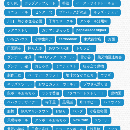
折り紙
ポップアップカード
特注
イーストサイドトーキョー
リニューアル
センター北
プロパック所沢店
キッズ・チェア
川口・鳩ケ谷住宅公園
子育てサークル
ダンボール活用術
フタコストリート
カナマチぷらっと
pepakuradesiigner
いちごハウス
小学生向け
cardbordart
東武百貨店
お面
田園調布
操り人形
あやつり人形
トリッピー
ダンボール家具
NPOアフタースクール
雪が谷
柴又地区連絡会
ダンボール箱
おしゃれ
ミニチェスト
組み立て動物
製作工程
ペーオアークラフト
地球のなかまたち
ウサギ
キッズスツール
おやこカフェ ヴェルデ
ゾウさん滑り台
段ボールおもちゃ
ラジオ番組
フタコハートストリート
動物園
ペパクラデザイナー
寺子屋
黒電話
月刊ポピー
ハロウィン
船橋
伊東マリンタウン
お祭り
パンダ
守谷住宅園
天現寺ホール
ダンボールおもちゃ
New York
スツール
北野小学校
子育て応援
カラーダンボール
浅草橋
ヒツジ