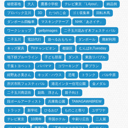
秘密基地
大人
鷹番小学校
テレビ東京 「L4you!」
納品例
プロパック立川
3D
たつのこ会
ゴミ収集車
回転木馬
ダンボール四輪車
マスキングテープ
NHK「あさイチ」
ワークショップ.
gettyimages
二子玉川花みず木フェスティバル
二子玉川
電話代行
遊べるおもちゃ
ダンボール
廃材利用
キッズ家具
TVチャンピオン
都築区
むんぱれTuesday
地下鉄ブルーライン
子ども部屋
ダンス
東急リバブル
千葉トヨペット
パパママ
コワーキング
夢プラン
紺野あさ美さん
キッズ・ハウス
恐竜
トランク
パル中原
所沢市民フェスティバル
港北インター住宅公園
金メダル
二子玉川商店街
副島 淳さん
親子向け.
段ボールアーティスト
兵庫島公園
TAMAGAWABREW
トラック
新学社
ひるおび
ものこと祭り
ユザワヤ
テレビ東京
10周年
帝国ホテル
中刷り広告
二人展