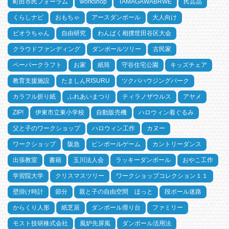
町田市民フォーラム
workshop
TAMAGAWABRWE
民芸品
くらしナビ
おもちゃ
アースダンボール
大人向け
ビオラちゃん
自由研究
わんぱく相撲世田谷区大会
クラウドファンディング
ダンボールツリー
古民家
ペーパークラフト
お家
紙筒
守谷住宅公園
キッズチェア
教育支援施設
たましんRISURU
ツクバハウジングパーク
カラフル折り紙
ふれあいまつり
ティラノザウルス
アヤメ
ZIP!
伊東市立東小学校
自動販売機
ハロウィン着ぐるみ
父と子のワークショップ
ハロウィン工作
カヌー
ワークショップ
阪急
ピンボールゲーム
カントリーダンス
出張教室
書籍
玉川法人会
ラッキーダンボール
おやこ工作
学習院大学
クリスマスツリー
ワークショップコレクション１１
壁掛け時計
節分
親と子の自由空間 ほっと
段ボール迷路
からくり人形
紙芝居
ダンボール滑り台
ファミリー
モスト技研株式会社
風炉先屏風
ダンボール活用法