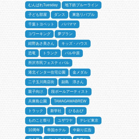
むんぱれTuesday
地下鉄ブルーライン
子ども部屋
ダンス
東急リバブル
千葉トヨペット
パパママ
コワーキング
夢プラン
紺野あさ美さん
キッズ・ハウス
恐竜
トランク
パル中原
所沢市民フェスティバル
港北インター住宅公園
金メダル
二子玉川商店街
副島 淳さん
親子向け.
段ボールアーティスト
兵庫島公園
TAMAGAWABREW
トラック
新学社
ひるおび
ものこと祭り
ユザワヤ
テレビ東京
10周年
帝国ホテル
中刷り広告