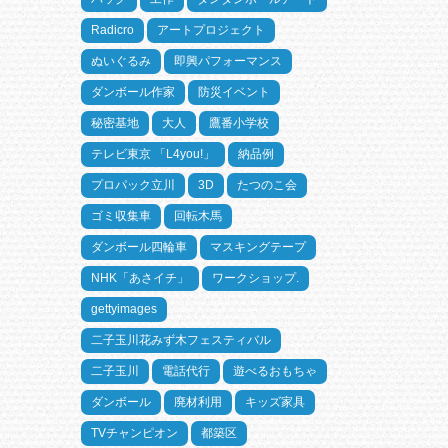
Radicro
アートプロジェクト
ぬいぐるみ
即興パフォーマンス
ダンボール作家
防災イベント
秘密基地
大人
鷹番小学校
テレビ東京 「L4you!」
納品例
プロパック立川
3D
たつのこ会
ゴミ収集車
回転木馬
ダンボール四輪車
マスキングテープ
NHK「あさイチ」
ワークショップ.
gettyimages
二子玉川花みず木フェスティバル
二子玉川
電話代行
遊べるおもちゃ
ダンボール
廃材利用
キッズ家具
TVチャンピオン
都築区