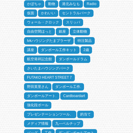
かぼちゃ
動物
港北みなも
Radio
仮面
かわいい
セントラルパーク
ウォール・クロック
スリッパ
自由空間ほっと
銀座
立体動物
tvkハウジングたまプラーザ
特注製品
講座
ダンボール工作キット
2歳
航空発祥記念館
ダンボールドラム
さいたまハウジングパーク
FUTAKO HEART STREET 7
野田英里さん
ダンボール工作.
ダンボールアート.
Cardboardart
強化段ボール
プレゼンテーションツール、
的当て
メディア情報
九―ベルチップ
バッグ
工作
ダンダンボールアート