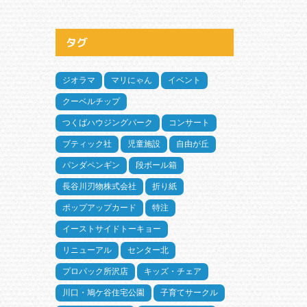
タグ
ジオラマ
マリにゃん
イベント
クーベルチップ
つくばハウジングパーク
コンサート
ブティック社
児童施設
自由が丘
パンダペンギン
段ボール箱
長谷川刃物株式会社
折り紙
ポップアップカード
特注
イーストサイドトーキョー
リニューアル
センター北
プロパック所沢店
キッズ・チェア
川口・鳩ケ谷住宅公園
子育てサークル