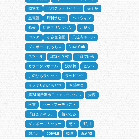
動物園
ペパクラデザイナー
寺子屋
黒電話
月刊ポピー
ハロウィン
船橋
伊東マリンタウン
お祭り
パンダ
守谷住宅園
天現寺ホール
ダンボールおもちゃ
New York
スツール
北野小学校
子育て応援
カラーダンボール
浅草橋
ヒツジ
手のひらラケット
ラッピング
サファリのともだち
お誕生会
第34回所沢市民フェスティバル
大森
吹雪
ハートアーティスト
「はま☆キラ」
着ぐるみ
ダンボールカッター
芝犬
野川
顔ハメ
popyful
動画
編み物