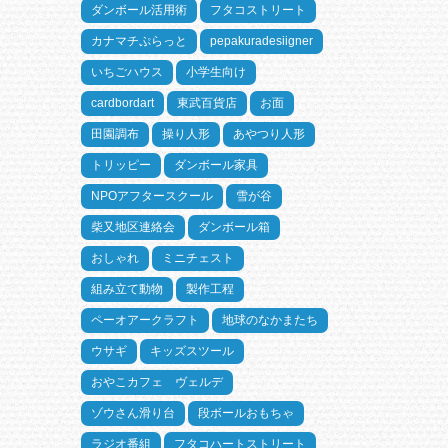
ダンボール活用術
フタコストリート
カナマチぷらっと
pepakuradesiigner
いちごハウス
小学生向け
cardbordart
東武百貨店
お面
田園調布
操り人形
あやつり人形
トリッピー
ダンボール家具
NPOアフタースクール
雪が谷
柴又地区連絡会
ダンボール箱
おしゃれ
ミニチェスト
組み立て動物
製作工程
ペーオアークラフト
地球のなかまたち
ウサギ
キッズスツール
おやこカフェ ヴェルデ
ゾウさん滑り台
段ボールおもちゃ
ラジオ番組
フタコハートストリート