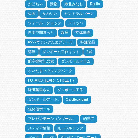
かぼちゃ
動物
港北みなも
Radio
仮面
かわいい
セントラルパーク
ウォール・クロック
スリッパ
自由空間ほっと
銀座
立体動物
tvkハウジングたまプラーザ
特注製品
講座
ダンボール工作キット
2歳
航空発祥記念館
ダンボールドラム
さいたまハウジングパーク
FUTAKO HEART STREET 7
野田英里さん
ダンボール工作.
ダンボールアート.
Cardboardart
強化段ボール
プレゼンテーションツール、
的当て
メディア情報
九―ベルチップ
バッグ
工作
ダンダンボールアート