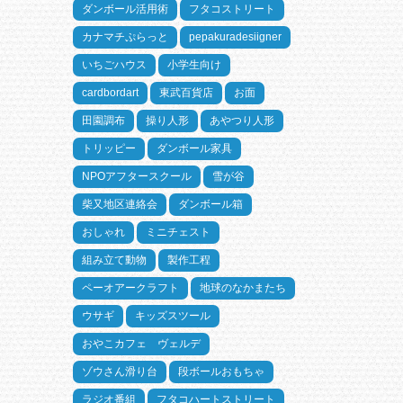
ダンボール活用術
フタコストリート
カナマチぷらっと
pepakuradesiigner
いちごハウス
小学生向け
cardbordart
東武百貨店
お面
田園調布
操り人形
あやつり人形
トリッピー
ダンボール家具
NPOアフタースクール
雪が谷
柴又地区連絡会
ダンボール箱
おしゃれ
ミニチェスト
組み立て動物
製作工程
ペーオアークラフト
地球のなかまたち
ウサギ
キッズスツール
おやこカフェ ヴェルデ
ゾウさん滑り台
段ボールおもちゃ
ラジオ番組
フタコハートストリート