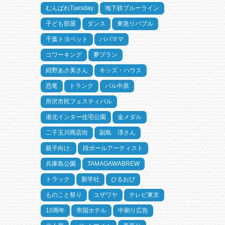
むんぱれTuesday
地下鉄ブルーライン
子ども部屋
ダンス
東急リバブル
千葉トヨペット
パパママ
コワーキング
夢プラン
紺野あさ美さん
キッズ・ハウス
恐竜
トランク
パル中原
所沢市民フェスティバル
港北インター住宅公園
金メダル
二子玉川商店街
副島 淳さん
親子向け.
段ボールアーティスト
兵庫島公園
TAMAGAWABREW
トラック
新学社
ひるおび
ものこと祭り
ユザワヤ
テレビ東京
10周年
帝国ホテル
中刷り広告