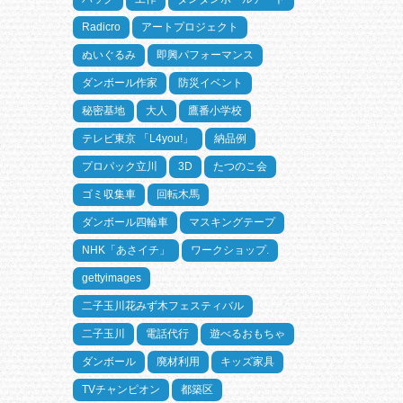
Radicro
アートプロジェクト
ぬいぐるみ
即興パフォーマンス
ダンボール作家
防災イベント
秘密基地
大人
鷹番小学校
テレビ東京 「L4you!」
納品例
プロパック立川
3D
たつのこ会
ゴミ収集車
回転木馬
ダンボール四輪車
マスキングテープ
NHK「あさイチ」
ワークショップ.
gettyimages
二子玉川花みず木フェスティバル
二子玉川
電話代行
遊べるおもちゃ
ダンボール
廃材利用
キッズ家具
TVチャンピオン
都築区