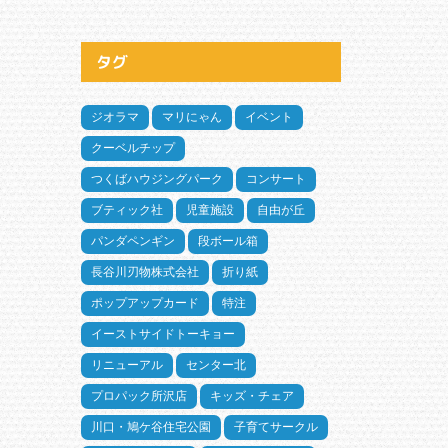
タグ
ジオラマ
マリにゃん
イベント
クーベルチップ
つくばハウジングパーク
コンサート
ブティック社
児童施設
自由が丘
パンダペンギン
段ボール箱
長谷川刃物株式会社
折り紙
ポップアップカード
特注
イーストサイドトーキョー
リニューアル
センター北
プロパック所沢店
キッズ・チェア
川口・鳩ケ谷住宅公園
子育てサークル