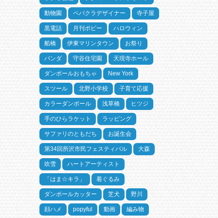
動物園
ペパクラデザイナー
寺子屋
黒電話
月刊ポピー
ハロウィン
船橋
伊東マリンタウン
お祭り
パンダ
守谷住宅園
天現寺ホール
ダンボールおもちゃ
New York
スツール
北野小学校
子育て応援
カラーダンボール
浅草橋
ヒツジ
手のひらラケット
ラッピング
サファリのともだち
お誕生会
第34回所沢市民フェスティバル
大森
吹雪
ハートアーティスト
「はま☆キラ」
着ぐるみ
ダンボールカッター
芝犬
野川
顔ハメ
popyful
動画
編み物