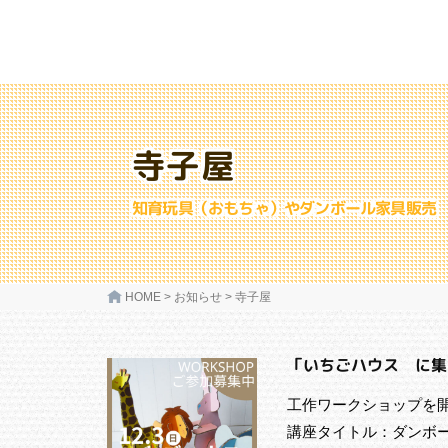
寺子屋
知育玩具（おもちゃ）やダンボール家具販売
HOME
>
お知らせ
>
寺子屋
「いちごハウス に集
工作ワークショップを
講座タイトル：ダンボー