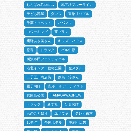
むんぱれTuesday
地下鉄ブルーライン
子ども部屋
ダンス
東急リバブル
千葉トヨペット
パパママ
コワーキング
夢プラン
紺野あさ美さん
キッズ・ハウス
恐竜
トランク
パル中原
所沢市民フェスティバル
港北インター住宅公園
金メダル
二子玉川商店街
副島 淳さん
親子向け.
段ボールアーティスト
兵庫島公園
TAMAGAWABREW
トラック
新学社
ひるおび
ものこと祭り
ユザワヤ
テレビ東京
10周年
帝国ホテル
中刷り広告