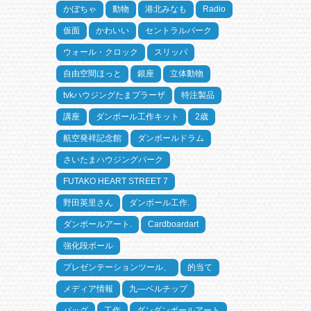
かぼちゃ
動物
港北みなも
Radio
仮面
かわいい
セントラルパーク
ウォール・クロック
スリッパ
自由空間ほっと
銀座
立体動物
tvkハウジングたまプラーザ
特注製品
講座
ダンボール工作キット
2歳
航空発祥記念館
ダンボールドラム
さいたまハウジングパーク
FUTAKO HEART STREET 7
野田英里さん
ダンボール工作.
ダンボールアート.
Cardboardart
強化段ボール
プレゼンテーションツール、
的当て
メディア情報
九―ベルチップ
バッグ
工作
ダンダンボールアート