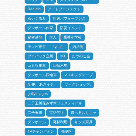
Radicro
アートプロジェクト
ぬいぐるみ
即興パフォーマンス
ダンボール作家
防災イベント
秘密基地
大人
鷹番小学校
テレビ東京 「L4you!」
納品例
プロパック立川
3D
たつのこ会
ゴミ収集車
回転木馬
ダンボール四輪車
マスキングテープ
NHK「あさイチ」
ワークショップ.
gettyimages
二子玉川花みず木フェスティバル
二子玉川
電話代行
遊べるおもちゃ
ダンボール
廃材利用
キッズ家具
TVチャンピオン
都築区