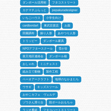
ダンボール活用術
フタコストリート
カナマチぷらっと
pepakuradesiigner
いちごハウス
小学生向け
cardbordart
東武百貨店
お面
田園調布
操り人形
あやつり人形
トリッピー
ダンボール家具
NPOアフタースクール
雪が谷
柴又地区連絡会
ダンボール箱
おしゃれ
ミニチェスト
組み立て動物
製作工程
ペーオアークラフト
地球のなかまたち
ウサギ
キッズスツール
おやこカフェ ヴェルデ
ゾウさん滑り台
段ボールおもちゃ
ラジオ番組
フタコハートストリート