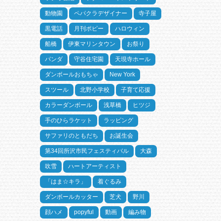
動物園
ペパクラデザイナー
寺子屋
黒電話
月刊ポピー
ハロウィン
船橋
伊東マリンタウン
お祭り
パンダ
守谷住宅園
天現寺ホール
ダンボールおもちゃ
New York
スツール
北野小学校
子育て応援
カラーダンボール
浅草橋
ヒツジ
手のひらラケット
ラッピング
サファリのともだち
お誕生会
第34回所沢市民フェスティバル
大森
吹雪
ハートアーティスト
「はま☆キラ」
着ぐるみ
ダンボールカッター
芝犬
野川
顔ハメ
popyful
動画
編み物