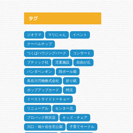
タグ
ジオラマ
マリにゃん
イベント
クーベルチップ
つくばハウジングパーク
コンサート
ブティック社
児童施設
自由が丘
パンダペンギン
段ボール箱
長谷川刃物株式会社
折り紙
ポップアップカード
特注
イーストサイドトーキョー
リニューアル
センター北
プロパック所沢店
キッズ・チェア
川口・鳩ケ谷住宅公園
子育てサークル