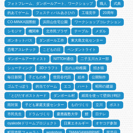
フォトフレーム、ダンボールアート、ワークショップ
職人
式典
的あてゲーム
フェスティバルあさひの
工場見学
20周年
CO-MINKA国際館
浜田山住宅公園
ワークショップコレクション
シモジマ
機関車
北市民プラザ
テーブル
メダル
ボンネットバス
ダンボール工作
東大島文化センター
恐竜アスレチック
こどもの日
ペンダントライト
ダンボールアーティスト
NITTOH通信
二子玉川カヌー部
シューティング
3Dクラフト
志のぶ幼稚園
招き猫
毎日新聞
子どもの本
世田谷代田
絵本
公開制作
ゴムでっぽう
的当てゲーム
エコ
ハート
昭和の建築
「とびだすポストカード
ダンボール村
紙筒を使って壁掛け時計
雨対策
子ども家庭支援センター
ものづくり
立川
ポスト
市民先生
ドラムづくり
慶應義塾大学
鯉
日テレ
oyakodeドリームプロジェクト
日東エネルギー
オヤコデ参加
町田市民フォーラム
workshop
TAMAGAWABRWE
民芸品