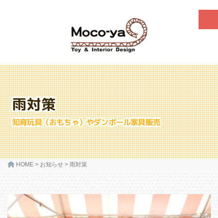
雨対策
知育玩具（おもちゃ）やダンボール家具販売
HOME
>
お知らせ
>
雨対策