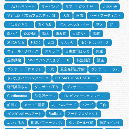
手のひらラケット
ラッピング
サファリのともだち
お誕生会
第34回所沢市民フェスティバル
大森
吹雪
ハートアーティスト
「はま☆キラ」
着ぐるみ
ダンボールカッター
芝犬
野川
顔ハメ
popyful
動画
編み物
かぼちゃ
動物
港北みなも
Radio
仮面
かわいい
セントラルパーク
ウォール・クロック
スリッパ
自由空間ほっと
銀座
立体動物
tvkハウジングたまプラーザ
特注製品
講座
ダンボール工作キット
2歳
航空発祥記念館
ダンボールドラム
さいたまハウジングパーク
FUTAKO HEART STREET 7
野田英里さん
ダンボール工作.
ダンボールアート.
Cardboardart
強化段ボール
プレゼンテーションツール、
的当て
メディア情報
九―ベルチップ
バッグ
工作
ダンダンボールアート
Radicro
アートプロジェクト
ぬいぐるみ
即興パフォーマンス
ダンボール作家
防災イベント