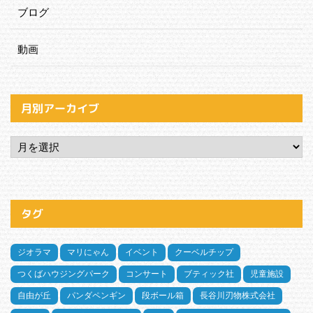
ブログ
動画
月別アーカイブ
タグ
ジオラマ
マリにゃん
イベント
クーベルチップ
つくばハウジングパーク
コンサート
ブティック社
児童施設
自由が丘
パンダペンギン
段ボール箱
長谷川刃物株式会社