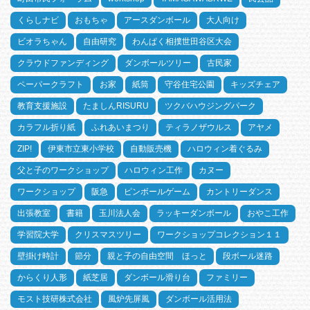
くらしナビ
おもちゃ
アースダンボール
大人向け
ビオラちゃん
自由研究
わんぱく相撲世田谷区大会
クラウドファンディング
ダンボールツリー
古民家
ペーパークラフト
お家
紙筒
守谷住宅公園
キッズチェア
教育支援施設
たましんRISURU
ツクバハウジングパーク
カラフル折り紙
ふれあいまつり
ティラノザウルス
アヤメ
ZIP!
伊東市立東小学校
自動販売機
ハロウィン着ぐるみ
父と子のワークショップ
ハロウィン工作
カヌー
ワークショップ
阪急
ピンボールゲーム
カントリーダンス
出張教室
書籍
玉川法人会
ラッキーダンボール
おやこ工作
学習院大学
クリスマスツリー
ワークショップコレクション１１
壁掛け時計
節分
親と子の自由空間 ほっと
段ボール迷路
からくり人形
紙芝居
ダンボール滑り台
ファミリー
モスト技研株式会社
風炉先屏風
ダンボール活用法