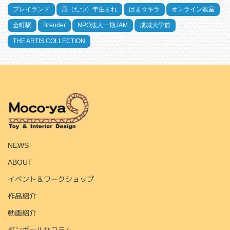
プレイランド
辰（たつ）年生まれ
はま☆キラ
オンライン教室
金町駅
Brender
NPO法人一期JAM
成城大学前
THE ARTIS COLLECTION
HOME
NEWS
ABOUT
イベント＆ワークショップ
作品紹介
動画紹介