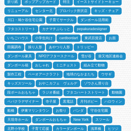
折り紙
ポップアップカード
特注
イーストサイドトーキョー
リニューアル
センター北
プロパック所沢店
キッズ・チェア
川口・鳩ケ谷住宅公園
子育てサークル
ダンボール活用術
フタコストリート
カナマチぷらっと
pepakuradesiigner
いちごハウス
小学生向け
cardbordart
東武百貨店
お面
田園調布
操り人形
あやつり人形
トリッピー
ダンボール家具
NPOアフタースクール
雪が谷
柴又地区連絡会
ダンボール箱
おしゃれ
ミニチェスト
組み立て動物
製作工程
ペーオアークラフト
地球のなかまたち
ウサギ
キッズスツール
おやこカフェ ヴェルデ
ゾウさん滑り台
段ボールおもちゃ
ラジオ番組
フタコハートストリート
動物園
ペパクラデザイナー
寺子屋
黒電話
月刊ポピー
ハロウィン
船橋
伊東マリンタウン
お祭り
パンダ
守谷住宅園
天現寺ホール
ダンボールおもちゃ
New York
スツール
北野小学校
子育て応援
カラーダンボール
浅草橋
ヒツジ