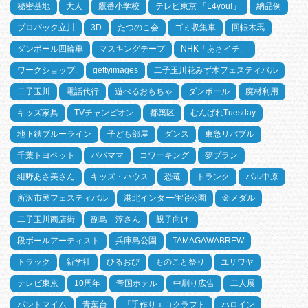
秘密基地
大人
鷹番小学校
テレビ東京 「L4you!」
納品例
プロパック立川
3D
たつのこ会
ゴミ収集車
回転木馬
ダンボール四輪車
マスキングテープ
NHK「あさイチ」
ワークショップ.
gettyimages
二子玉川花みず木フェスティバル
二子玉川
電話代行
遊べるおもちゃ
ダンボール
廃材利用
キッズ家具
TVチャンピオン
都築区
むんぱれTuesday
地下鉄ブルーライン
子ども部屋
ダンス
東急リバブル
千葉トヨペット
パパママ
コワーキング
夢プラン
紺野あさ美さん
キッズ・ハウス
恐竜
トランク
パル中原
所沢市民フェスティバル
港北インター住宅公園
金メダル
二子玉川商店街
副島 淳さん
親子向け.
段ボールアーティスト
兵庫島公園
TAMAGAWABREW
トラック
新学社
ひるおび
ものこと祭り
ユザワヤ
テレビ東京
10周年
帝国ホテル
中刷り広告
二人展
パントマイム
青葉台
「手作りエコクラフト
ハロイン