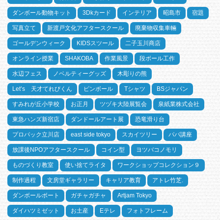
ダンボール動物キット
3Dkカード
インテリア
昭島市
宿題
写真立て
新渡戸文化アフタースクール
廃棄物収集車輛
ゴールデンウィーク
KIDSスツール
二子玉川商店
オンライン授業
SHAKOBA
作業風景
段ボール工作
水辺フェス
ノベルティーグッズ
木彫りの熊
Let’s 天才てれびくん
ピンボール
Tシャツ
BSジャパン
すみれが丘小学校
お正月
ツヅキ大陸展覧会
泉紙業株式会社
東急ハンズ新宿店
ダンドールアート展
恐竜滑り台
プロパック立川店
east side tokyo
スカイツリー
パパ講座
放課後NPOアフタースクール
コイン型
ヨツバコノモリ
ものづくり教室
使い捨てライタ
ワークショップコレクション９
制作過程
文房堂ギャラリー
キャリア教育
アトレ竹芝.
ダンボールボート
ガチャガチャ
Artjam Tokyo
ダイハツミゼット
お土産
Eテレ
フォトフレーム