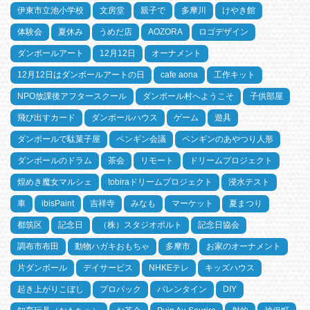
伊東市立池小学校
文房堂
親子で
多摩川
けやき館
体験会
夏休み
うめだ店
AOZORA
ロゴデザイン
ダンボールアート
12月12日
オーナメント
12月12日はダンボールアートの日
cafe aona
工作キット
NPO放課後アフタースクール
ダンボール村へようこそ
子供部屋
飛び出すカード
ダンボールハウス
ゲーム
遊具
ダンボールで駄菓子屋
ペンギン会議
ペンギンのあやつり人形
ダンボールのドラム
茶会
リモート
ドリームプロジェクト
煌めき魔女マルシェ
tobiraドリームプロジェクト
浸水テスト
車
ibisPaint
吉祥寺
みなも
マーケット
夏まつり
都筑区
記念日
（株）スタジオポルト
記念日協会
調布市布田
動物ハガキおもちゃ
多摩市
お家のオーナメント
片ダンボール
デイサービス
NHKEテレ
キッズハウス
起き上がりこぼし
プロパック
バレンタイン
DIY