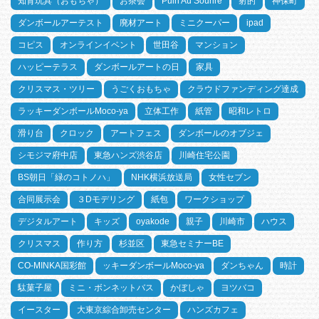
知育玩具（おもちゃ）
お茶会
Puin Au Sourire
射的
神保町
ダンボールアーテスト
廃材アート
ミニクーパー
ipad
コピス
オンラインイベント
世田谷
マンション
ハッピーテラス
ダンボールアートの日
家具
クリスマス・ツリー
うごくおもちゃ
クラウドファンディング達成
ラッキーダンボールMoco-ya
立体工作
紙管
昭和レトロ
滑り台
クロック
アートフェス
ダンボールのオブジェ
シモジマ府中店
東急ハンズ渋谷店
川崎住宅公園
BS朝日「緑のコトノハ」
NHK横浜放送局
女性セブン
合同展示会
３Dモデリング
紙包
ワークショップ
デジタルアート
キッズ
oyakode
親子
川崎市
ハウス
クリスマス
作り方
杉並区
東急セミナーBE
CO-MINKA国彩館
ッキーダンボールMoco-ya
ダンちゃん
時計
駄菓子屋
ミニ・ボンネットバス
かぼしゃ
ヨツバコ
イースター
大東京綜合卸売センター
ハンズカフェ