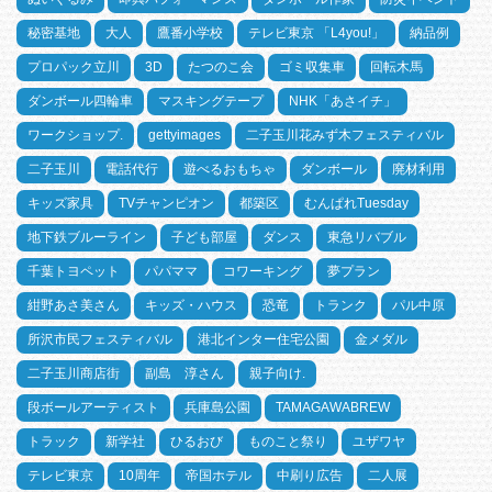
秘密基地
大人
鷹番小学校
テレビ東京 「L4you!」
納品例
プロパック立川
3D
たつのこ会
ゴミ収集車
回転木馬
ダンボール四輪車
マスキングテープ
NHK「あさイチ」
ワークショップ.
gettyimages
二子玉川花みず木フェスティバル
二子玉川
電話代行
遊べるおもちゃ
ダンボール
廃材利用
キッズ家具
TVチャンピオン
都築区
むんぱれTuesday
地下鉄ブルーライン
子ども部屋
ダンス
東急リバブル
千葉トヨペット
パパママ
コワーキング
夢プラン
紺野あさ美さん
キッズ・ハウス
恐竜
トランク
パル中原
所沢市民フェスティバル
港北インター住宅公園
金メダル
二子玉川商店街
副島 淳さん
親子向け.
段ボールアーティスト
兵庫島公園
TAMAGAWABREW
トラック
新学社
ひるおび
ものこと祭り
ユザワヤ
テレビ東京
10周年
帝国ホテル
中刷り広告
二人展