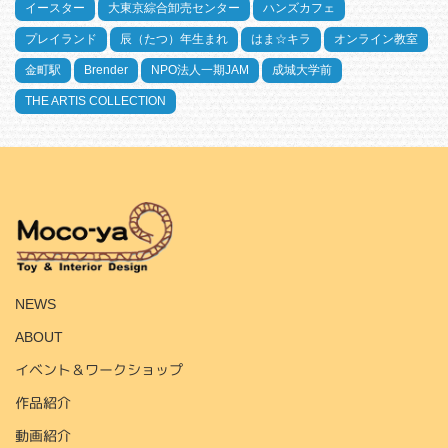
イースター
大東京綜合卸売センター
ハンズカフェ
プレイランド
辰（たつ）年生まれ
はま☆キラ
オンライン教室
金町駅
Brender
NPO法人一期JAM
成城大学前
THE ARTIS COLLECTION
HOME
NEWS
ABOUT
イベント＆ワークショップ
作品紹介
動画紹介