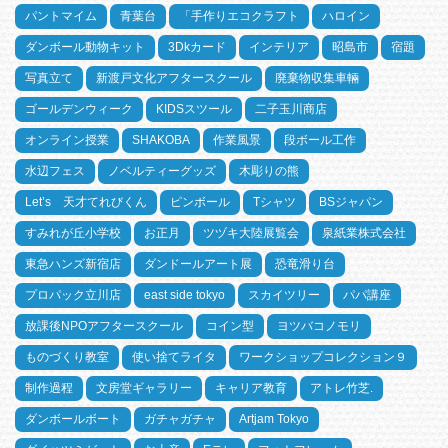
パントマイム
青葉台
「手作りエコクラフト
ハロイン
ダンボール動物キット
3Dkカード
インテリア
昭島市
宿題
写真立て
新渡戸文化アフタースクール
廃棄物収集車輛
ゴールデンウィーク
KIDSスツール
二子玉川商店
オンライン授業
SHAKOBA
作業風景
段ボール工作
水辺フェス
ノベルティーグッズ
木彫りの熊
Let’s 天才てれびくん
ピンボール
Tシャツ
BSジャパン
すみれが丘小学校
お正月
ツヅキ大陸展覧会
泉紙業株式会社
東急ハンズ新宿店
ダンドールアート展
恐竜滑り台
プロパック立川店
east side tokyo
スカイツリー
パパ講座
放課後NPOアフタースクール
コイン型
ヨツバコノモリ
ものづくり教室
使い捨てライタ
ワークショップコレクション９
制作過程
文房堂ギャラリー
キャリア教育
アトレ竹芝.
ダンボールボート
ガチャガチャ
Artjam Tokyo