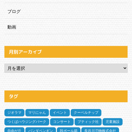
ブログ
動画
月別アーカイブ
タグ
ジオラマ
マリにゃん
イベント
クーベルチップ
つくばハウジングパーク
コンサート
ブティック社
児童施設
自由が丘
パンダペンギン
段ボール箱
長谷川刃物株式会社