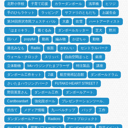
北野小学校
子育て応援
カラーダンボール
浅草橋
ヒツジ
手のひらラケット
ラッピング
サファリのともだち
お誕生会
第34回所沢市民フェスティバル
大森
吹雪
ハートアーティスト
「はま☆キラ」
着ぐるみ
ダンボールカッター
芝犬
野川
顔ハメ
popyful
動画
編み物
かぼちゃ
動物
港北みなも
Radio
仮面
かわいい
セントラルパーク
ウォール・クロック
スリッパ
自由空間ほっと
銀座
立体動物
tvkハウジングたまプラーザ
特注製品
講座
ダンボール工作キット
2歳
航空発祥記念館
ダンボールドラム
さいたまハウジングパーク
FUTAKO HEART STREET 7
野田英里さん
ダンボール工作.
ダンボールアート.
Cardboardart
強化段ボール
プレゼンテーションツール、
的当て
メディア情報
九―ベルチップ
バッグ
工作
ダンダンボールアート
Radicro
アートプロジェクト
ぬいぐるみ
即興パフォーマンス
ダンボール作家
防災イベント