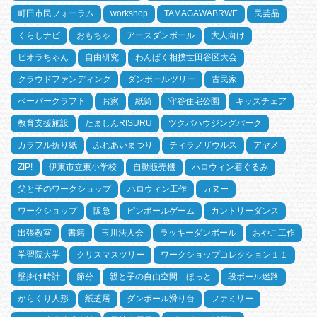
町田市民フォーラム
workshop
TAMAGAWABRWE
民芸品
くらしナビ
おもちゃ
アースダンボール
大人向け
ビオラちゃん
自由研究
わんぱく相撲世田谷区大会
クラウドファンディング
ダンボールツリー
古民家
ペーパークラフト
お家
紙筒
守谷住宅公園
キッズチェア
教育支援施設
たましんRISURU
ツクバハウジングパーク
カラフル折り紙
ふれあいまつり
ティラノザウルス
アヤメ
ZIP!
伊東市立東小学校
自動販売機
ハロウィン着ぐるみ
父と子のワークショップ
ハロウィン工作
カヌー
ワークショップ
阪急
ピンボールゲーム
カントリーダンス
出張教室
書籍
玉川法人会
ラッキーダンボール
おやこ工作
学習院大学
クリスマスツリー
ワークショップコレクション１１
壁掛け時計
節分
親と子の自由空間 ほっと
段ボール迷路
からくり人形
紙芝居
ダンボール滑り台
ファミリー