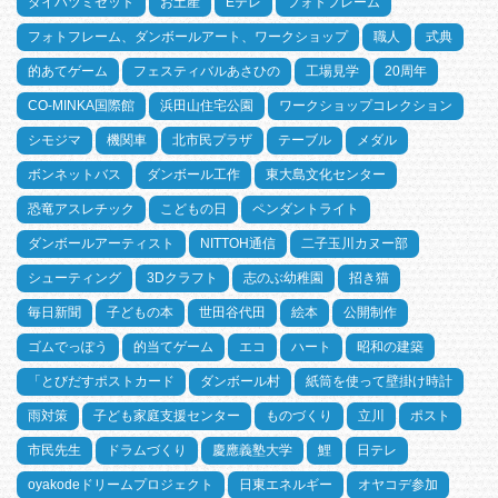
ダイハツミゼット
お土産
Eテレ
フォトフレーム
フォトフレーム、ダンボールアート、ワークショップ
職人
式典
的あてゲーム
フェスティバルあさひの
工場見学
20周年
CO-MINKA国際館
浜田山住宅公園
ワークショップコレクション
シモジマ
機関車
北市民プラザ
テーブル
メダル
ボンネットバス
ダンボール工作
東大島文化センター
恐竜アスレチック
こどもの日
ペンダントライト
ダンボールアーティスト
NITTOH通信
二子玉川カヌー部
シューティング
3Dクラフト
志のぶ幼稚園
招き猫
毎日新聞
子どもの本
世田谷代田
絵本
公開制作
ゴムでっぽう
的当てゲーム
エコ
ハート
昭和の建築
「とびだすポストカード
ダンボール村
紙筒を使って壁掛け時計
雨対策
子ども家庭支援センター
ものづくり
立川
ポスト
市民先生
ドラムづくり
慶應義塾大学
鯉
日テレ
oyakodeドリームプロジェクト
日東エネルギー
オヤコデ参加