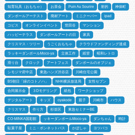
知育玩具（おもちゃ）
お茶会
Puin Au Sourire
射的
神保町
ダンボールアーテスト
廃材アート
ミニクーパー
ipad
コピス
オンラインイベント
世田谷
マンション
ハッピーテラス
ダンボールアートの日
家具
クリスマス・ツリー
うごくおもちゃ
クラウドファンディング達成
ラッキーダンボールMoco-ya
立体工作
紙管
昭和レトロ
滑り台
クロック
アートフェス
ダンボールのオブジェ
シモジマ府中店
東急ハンズ渋谷店
川崎住宅公園
BS朝日「緑のコトノハ」
NHK横浜放送局
女性セブン
合同展示会
３Dモデリング
紙包
ワークショップ
デジタルアート
キッズ
oyakode
親子
川崎市
ハウス
クリスマス
作り方
杉並区
東急セミナーBE
CO-MINKA国彩館
ッキーダンボールMoco-ya
ダンちゃん
時計
駄菓子屋
ミニ・ボンネットバス
かぼしゃ
ヨツバコ