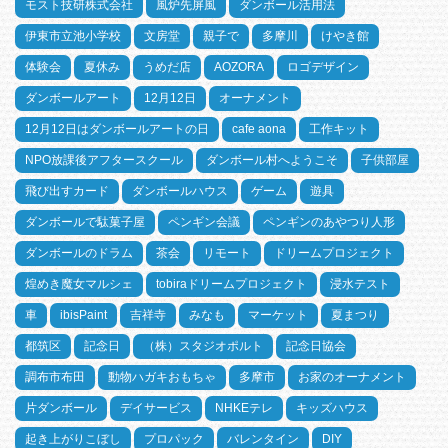
モスト技研株式会社
風炉先屏風
ダンボール活用法
伊東市立池小学校
文房堂
親子で
多摩川
けやき館
体験会
夏休み
うめだ店
AOZORA
ロゴデザイン
ダンボールアート
12月12日
オーナメント
12月12日はダンボールアートの日
cafe aona
工作キット
NPO放課後アフタースクール
ダンボール村へようこそ
子供部屋
飛び出すカード
ダンボールハウス
ゲーム
遊具
ダンボールで駄菓子屋
ペンギン会議
ペンギンのあやつり人形
ダンボールのドラム
茶会
リモート
ドリームプロジェクト
煌めき魔女マルシェ
tobiraドリームプロジェクト
浸水テスト
車
ibisPaint
吉祥寺
みなも
マーケット
夏まつり
都筑区
記念日
（株）スタジオポルト
記念日協会
調布市布田
動物ハガキおもちゃ
多摩市
お家のオーナメント
片ダンボール
デイサービス
NHKEテレ
キッズハウス
起き上がりこぼし
プロパック
バレンタイン
DIY