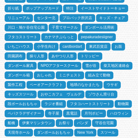
折り紙
ポップアップカード
特注
イーストサイドトーキョー
リニューアル
センター北
プロパック所沢店
キッズ・チェア
川口・鳩ケ谷住宅公園
子育てサークル
ダンボール活用術
フタコストリート
カナマチぷらっと
pepakuradesiigner
いちごハウス
小学生向け
cardbordart
東武百貨店
お面
田園調布
操り人形
あやつり人形
トリッピー
ダンボール家具
NPOアフタースクール
雪が谷
柴又地区連絡会
ダンボール箱
おしゃれ
ミニチェスト
組み立て動物
製作工程
ペーオアークラフト
地球のなかまたち
ウサギ
キッズスツール
おやこカフェ ヴェルデ
ゾウさん滑り台
段ボールおもちゃ
ラジオ番組
フタコハートストリート
動物園
ペパクラデザイナー
寺子屋
黒電話
月刊ポピー
ハロウィン
船橋
伊東マリンタウン
お祭り
パンダ
守谷住宅園
天現寺ホール
ダンボールおもちゃ
New York
スツール