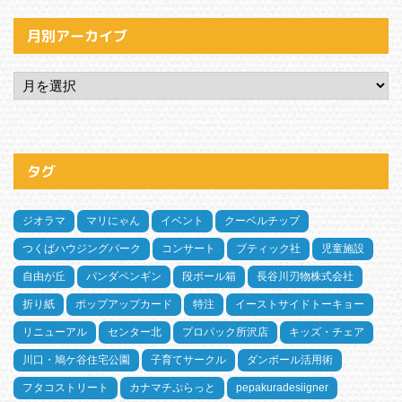
月別アーカイブ
タグ
ジオラマ
マリにゃん
イベント
クーベルチップ
つくばハウジングパーク
コンサート
ブティック社
児童施設
自由が丘
パンダペンギン
段ボール箱
長谷川刃物株式会社
折り紙
ポップアップカード
特注
イーストサイドトーキョー
リニューアル
センター北
プロパック所沢店
キッズ・チェア
川口・鳩ケ谷住宅公園
子育てサークル
ダンボール活用術
フタコストリート
カナマチぷらっと
pepakuradesiigner