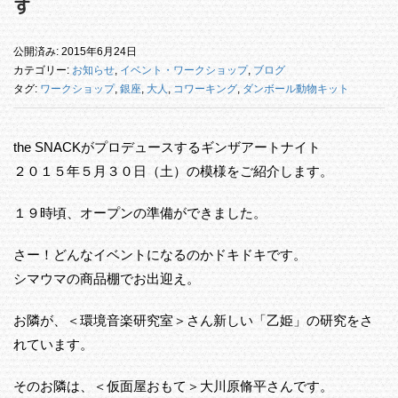
す
公開済み: 2015年6月24日
カテゴリー:
お知らせ
,
イベント・ワークショップ
,
ブログ
タグ:
ワークショップ
,
銀座
,
大人
,
コワーキング
,
ダンボール動物キット
the SNACKがプロデュースするギンザアートナイト
２０１５年５月３０日（土）の模様をご紹介します。
１９時頃、オープンの準備ができました。
さー！どんなイベントになるのかドキドキです。
シマウマの商品棚でお出迎え。
お隣が、＜環境音楽研究室＞さん新しい「乙姫」の研究をさ
れています。
そのお隣は、＜仮面屋おもて＞大川原脩平さんです。