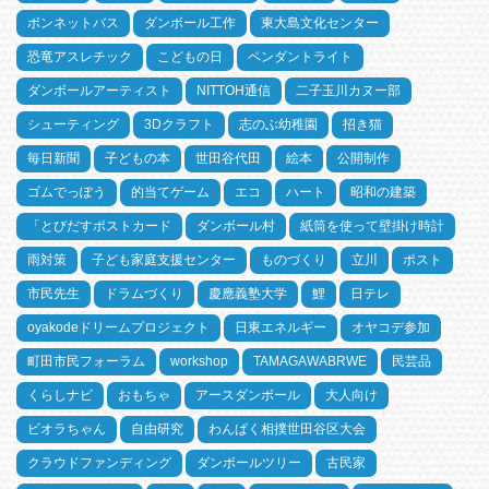
ボンネットバス
ダンボール工作
東大島文化センター
恐竜アスレチック
こどもの日
ペンダントライト
ダンボールアーティスト
NITTOH通信
二子玉川カヌー部
シューティング
3Dクラフト
志のぶ幼稚園
招き猫
毎日新聞
子どもの本
世田谷代田
絵本
公開制作
ゴムでっぽう
的当てゲーム
エコ
ハート
昭和の建築
「とびだすポストカード
ダンボール村
紙筒を使って壁掛け時計
雨対策
子ども家庭支援センター
ものづくり
立川
ポスト
市民先生
ドラムづくり
慶應義塾大学
鯉
日テレ
oyakodeドリームプロジェクト
日東エネルギー
オヤコデ参加
町田市民フォーラム
workshop
TAMAGAWABRWE
民芸品
くらしナビ
おもちゃ
アースダンボール
大人向け
ビオラちゃん
自由研究
わんぱく相撲世田谷区大会
クラウドファンディング
ダンボールツリー
古民家