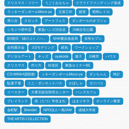
クリスマス・ツリー
うごくおもちゃ
クラウドファンディング達成
ラッキーダンボールMoco-ya
立体工作
紙管
昭和レトロ
滑り台
クロック
アートフェス
ダンボールのオブジェ
シモジマ府中店
東急ハンズ渋谷店
川崎住宅公園
BS朝日「緑のコトノハ」
NHK横浜放送局
女性セブン
合同展示会
３Dモデリング
紙包
ワークショップ
デジタルアート
キッズ
oyakode
親子
川崎市
ハウス
クリスマス
作り方
杉並区
東急セミナーBE
CO-MINKA国彩館
ッキーダンボールMoco-ya
ダンちゃん
時計
駄菓子屋
ミニ・ボンネットバス
かぼしゃ
ヨツバコ
イースター
大東京綜合卸売センター
ハンズカフェ
プレイランド
辰（たつ）年生まれ
はま☆キラ
オンライン教室
金町駅
Brender
NPO法人一期JAM
成城大学前
THE ARTIS COLLECTION