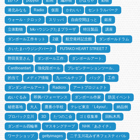
顔ハメ
popyful
動画
編み物
かぼちゃ
動物
港北みなも
Radio
仮面
かわいい
セントラルパーク
ウォール・クロック
スリッパ
自由空間ほっと
銀座
立体動物
tvkハウジングたまプラーザ
特注製品
講座
ダンボール工作キット
2歳
航空発祥記念館
ダンボールドラム
さいたまハウジングパーク
FUTAKO HEART STREET 7
野田英里さん
ダンボール工作.
ダンボールアート.
Cardboardart
強化段ボール
プレゼンテーションツール、
的当て
メディア情報
九―ベルチップ
バッグ
工作
ダンダンボールアート
Radicro
アートプロジェクト
ぬいぐるみ
即興パフォーマンス
ダンボール作家
防災イベント
秘密基地
大人
鷹番小学校
テレビ東京 「L4you!」
納品例
プロパック立川
3D
たつのこ会
ゴミ収集車
回転木馬
ダンボール四輪車
マスキングテープ
NHK「あさイチ」
ワークショップ.
gettyimages
二子玉川花みず木フェスティバル