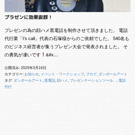
プラゼンに効果抜群！
プレゼンの為の顔ハメ黒電話を制作させて頂きました。 電話
代行業「I’s call」代表の石塚様からのご依頼でした。 540名も
のビジネス経営者が集うプレゼン大会で発表されました。 そ
の勇気が凄いです
&#x…
公開済み: 2025年3月16日
カテゴリー:
お知らせ
,
イベント・ワークショップ
,
ブログ
,
ダンボールアート
タグ:
ダンボールアート
,
黒電話
,
顔ハメ
,
プレゼンテーションツール、
,
電話
代行