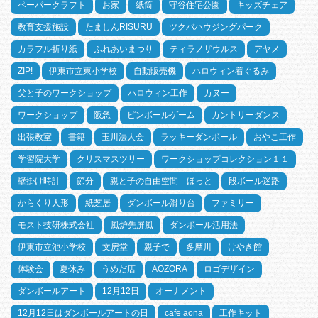
ペーパークラフト
お家
紙筒
守谷住宅公園
キッズチェア
教育支援施設
たましんRISURU
ツクバハウジングパーク
カラフル折り紙
ふれあいまつり
ティラノザウルス
アヤメ
ZIP!
伊東市立東小学校
自動販売機
ハロウィン着ぐるみ
父と子のワークショップ
ハロウィン工作
カヌー
ワークショップ
阪急
ピンボールゲーム
カントリーダンス
出張教室
書籍
玉川法人会
ラッキーダンボール
おやこ工作
学習院大学
クリスマスツリー
ワークショップコレクション１１
壁掛け時計
節分
親と子の自由空間 ほっと
段ボール迷路
からくり人形
紙芝居
ダンボール滑り台
ファミリー
モスト技研株式会社
風炉先屏風
ダンボール活用法
伊東市立池小学校
文房堂
親子で
多摩川
けやき館
体験会
夏休み
うめだ店
AOZORA
ロゴデザイン
ダンボールアート
12月12日
オーナメント
12月12日はダンボールアートの日
cafe aona
工作キット