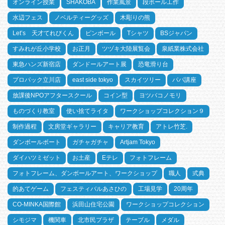
オンライン授業
SHAKOBA
作業風景
段ボール工作
水辺フェス
ノベルティーグッズ
木彫りの熊
Let’s 天才てれびくん
ピンボール
Tシャツ
BSジャパン
すみれが丘小学校
お正月
ツヅキ大陸展覧会
泉紙業株式会社
東急ハンズ新宿店
ダンドールアート展
恐竜滑り台
プロパック立川店
east side tokyo
スカイツリー
パパ講座
放課後NPOアフタースクール
コイン型
ヨツバコノモリ
ものづくり教室
使い捨てライタ
ワークショップコレクション９
制作過程
文房堂ギャラリー
キャリア教育
アトレ竹芝.
ダンボールボート
ガチャガチャ
Artjam Tokyo
ダイハツミゼット
お土産
Eテレ
フォトフレーム
フォトフレーム、ダンボールアート、ワークショップ
職人
式典
的あてゲーム
フェスティバルあさひの
工場見学
20周年
CO-MINKA国際館
浜田山住宅公園
ワークショップコレクション
シモジマ
機関車
北市民プラザ
テーブル
メダル