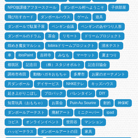
NPO放課後アフタースクール
ダンボール村へようこそ
子供部屋
飛び出すカード
ダンボールハウス
ゲーム
遊具
ダンボールで駄菓子屋
ペンギン会議
ペンギンのあやつり人形
ダンボールのドラム
茶会
リモート
ドリームプロジェクト
煌めき魔女マルシェ
tobiraドリームプロジェクト
浸水テスト
車
ibisPaint
吉祥寺
みなも
マーケット
夏まつり
都筑区
記念日
（株）スタジオポルト
記念日協会
調布市布田
動物ハガキおもちゃ
多摩市
お家のオーナメント
片ダンボール
デイサービス
NHKEテレ
キッズハウス
起き上がりこぼし
プロパック
バレンタイン
DIY
知育玩具（おもちゃ）
お茶会
Puin Au Sourire
射的
神保町
ダンボールアーテスト
廃材アート
ミニクーパー
ipad
コピス
オンラインイベント
世田谷
マンション
ハッピーテラス
ダンボールアートの日
家具