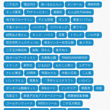
二子玉川
電話代行
遊べるおもちゃ
ダンボール
廃材利用
キッズ家具
TVチャンピオン
都築区
むんぱれTuesday
地下鉄ブルーライン
子ども部屋
ダンス
東急リバブル
千葉トヨペット
パパママ
コワーキング
夢プラン
紺野あさ美さん
キッズ・ハウス
恐竜
トランク
パル中原
所沢市民フェスティバル
港北インター住宅公園
金メダル
二子玉川商店街
副島 淳さん
親子向け.
段ボールアーティスト
兵庫島公園
TAMAGAWABREW
トラック
新学社
ひるおび
ものこと祭り
ユザワヤ
テレビ東京
10周年
帝国ホテル
中刷り広告
二人展
パントマイム
青葉台
「手作りエコクラフト
ハロイン
ダンボール動物キット
3Dkカード
インテリア
昭島市
宿題
写真立て
新渡戸文化アフタースクール
廃棄物収集車輛
ゴールデンウィーク
KIDSスツール
二子玉川商店