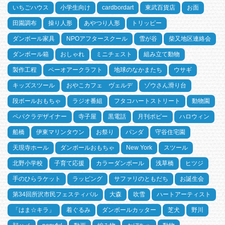
いちごハウス
小学生向け
cardbordart
東武百貨店
お面
田園調布
操り人形
あやつり人形
トリッピー
ダンボール家具
NPOアフタースクール
雪が谷
柴又地区連絡会
ダンボール箱
おしゃれ
ミニチェスト
組み立て動物
製作工程
ペーオアークラフト
地球のなかまたち
ウサギ
キッズスツール
おやこカフェ ヴェルデ
ゾウさん滑り台
段ボールおもちゃ
ラジオ番組
フタコハートストリート
動物園
ペパクラデザイナー
寺子屋
黒電話
月刊ポピー
ハロウィン
船橋
伊東マリンタウン
お祭り
パンダ
守谷住宅園
天現寺ホール
ダンボールおもちゃ
New York
スツール
北野小学校
子育て応援
カラーダンボール
浅草橋
ヒツジ
手のひらラケット
ラッピング
サファリのともだち
お誕生会
第34回所沢市民フェスティバル
大森
吹雪
ハートアーティスト
「はま☆キラ」
着ぐるみ
ダンボールカッター
芝犬
野川