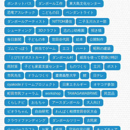
ボンネットバス
ダンボール工作
東大島文化センター
恐竜アスレチック
こどもの日
ペンダントライト
ダンボールアーティスト
NITTOH通信
二子玉川カヌー部
シューティング
3Dクラフト
志のぶ幼稚園
招き猫
毎日新聞
子どもの本
世田谷代田
絵本
公開制作
ゴムでっぽう
的当てゲーム
エコ
ハート
昭和の建築
「とびだすポストカード
ダンボール村
紙筒を使って壁掛け時計
雨対策
子ども家庭支援センター
ものづくり
立川
ポスト
市民先生
ドラムづくり
慶應義塾大学
鯉
日テレ
oyakodeドリームプロジェクト
日東エネルギー
オヤコデ参加
町田市民フォーラム
workshop
TAMAGAWABRWE
民芸品
くらしナビ
おもちゃ
アースダンボール
大人向け
ビオラちゃん
自由研究
わんぱく相撲世田谷区大会
クラウドファンディング
ダンボールツリー
古民家
ペーパークラフト
お家
紙筒
守谷住宅公園
キッズチェア