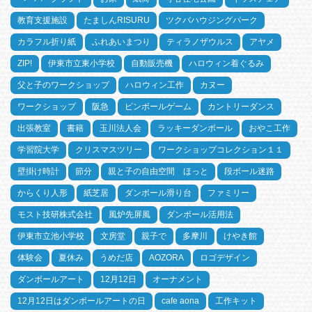
教育支援施設
たましんRISURU
ツクバハウジングパーク
カラフル折り紙
ふれあいまつり
ティラノザウルス
アヤメ
ZIP!
伊東市立東小学校
自動販売機
ハロウィン着ぐるみ
父と子のワークショップ
ハロウィン工作
カヌー
ワークショップ
阪急
ピンボールゲーム
カントリーダンス
出張教室
書籍
玉川法人会
ラッキーダンボール
おやこ工作
学習院大学
クリスマスツリー
ワークショップコレクション１１
壁掛け時計
節分
親と子の自由空間 ほっと
段ボール迷路
からくり人形
紙芝居
ダンボール滑り台
ファミリー
モスト技研株式会社
風炉先屏風
ダンボール活用法
伊東市立池小学校
文房堂
親子で
多摩川
けやき館
体験会
夏休み
うめだ店
AOZORA
ロゴデザイン
ダンボールアート
12月12日
オーナメント
12月12日はダンボールアートの日
cafe aona
工作キット