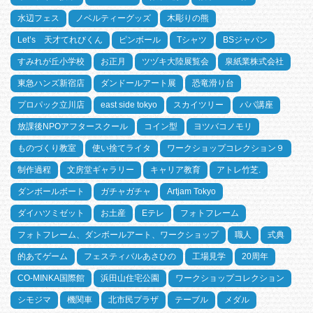
水辺フェス
ノベルティーグッズ
木彫りの熊
Let’s 天才てれびくん
ピンボール
Tシャツ
BSジャパン
すみれが丘小学校
お正月
ツヅキ大陸展覧会
泉紙業株式会社
東急ハンズ新宿店
ダンドールアート展
恐竜滑り台
プロパック立川店
east side tokyo
スカイツリー
パパ講座
放課後NPOアフタースクール
コイン型
ヨツバコノモリ
ものづくり教室
使い捨てライタ
ワークショップコレクション９
制作過程
文房堂ギャラリー
キャリア教育
アトレ竹芝.
ダンボールボート
ガチャガチャ
Artjam Tokyo
ダイハツミゼット
お土産
Eテレ
フォトフレーム
フォトフレーム、ダンボールアート、ワークショップ
職人
式典
的あてゲーム
フェスティバルあさひの
工場見学
20周年
CO-MINKA国際館
浜田山住宅公園
ワークショップコレクション
シモジマ
機関車
北市民プラザ
テーブル
メダル