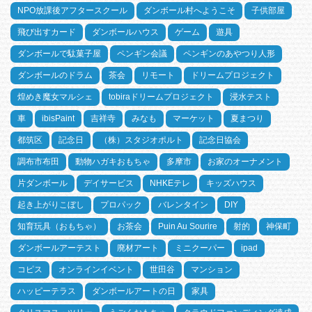
NPO放課後アフタースクール
ダンボール村へようこそ
子供部屋
飛び出すカード
ダンボールハウス
ゲーム
遊具
ダンボールで駄菓子屋
ペンギン会議
ペンギンのあやつり人形
ダンボールのドラム
茶会
リモート
ドリームプロジェクト
煌めき魔女マルシェ
tobiraドリームプロジェクト
浸水テスト
車
ibisPaint
吉祥寺
みなも
マーケット
夏まつり
都筑区
記念日
（株）スタジオポルト
記念日協会
調布市布田
動物ハガキおもちゃ
多摩市
お家のオーナメント
片ダンボール
デイサービス
NHKEテレ
キッズハウス
起き上がりこぼし
プロパック
バレンタイン
DIY
知育玩具（おもちゃ）
お茶会
Puin Au Sourire
射的
神保町
ダンボールアーテスト
廃材アート
ミニクーパー
ipad
コピス
オンラインイベント
世田谷
マンション
ハッピーテラス
ダンボールアートの日
家具