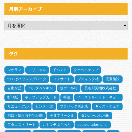
月別アーカイブ
タグ
ジオラマ
マリにゃん
イベント
クーベルチップ
つくばハウジングパーク
コンサート
ブティック社
児童施設
自由が丘
パンダペンギン
段ボール箱
長谷川刃物株式会社
折り紙
ポップアップカード
特注
イーストサイドトーキョー
リニューアル
センター北
プロパック所沢店
キッズ・チェア
川口・鳩ケ谷住宅公園
子育てサークル
ダンボール活用術
フタコストリート
カナマチぷらっと
pepakuradesiigner