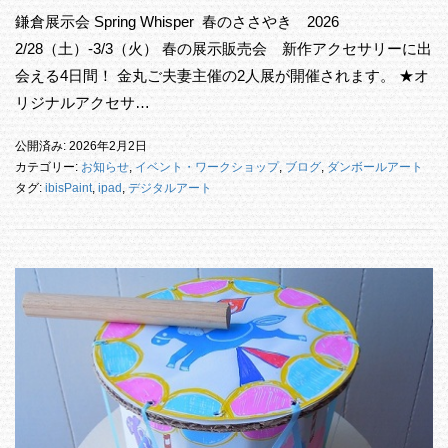
鎌倉展示会 Spring Whisper 春のささやき 2026
2/28（土）-3/3（火） 春の展示販売会 新作アクセサリーに出
会える4日間！ 金丸ご夫妻主催の2人展が開催されます。 ★オ
リジナルアクセサ…
公開済み: 2026年2月2日
カテゴリー:
お知らせ
,
イベント・ワークショップ
,
ブログ
,
ダンボールアート
タグ:
ibisPaint
,
ipad
,
デジタルアート