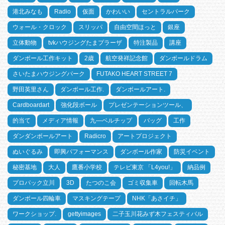
港北みなも
Radio
仮面
かわいい
セントラルパーク
ウォール・クロック
スリッパ
自由空間ほっと
銀座
立体動物
tvkハウジングたまプラーザ
特注製品
講座
ダンボール工作キット
2歳
航空発祥記念館
ダンボールドラム
さいたまハウジングパーク
FUTAKO HEART STREET 7
野田英里さん
ダンボール工作.
ダンボールアート.
Cardboardart
強化段ボール
プレゼンテーションツール、
的当て
メディア情報
九―ベルチップ
バッグ
工作
ダンダンボールアート
Radicro
アートプロジェクト
ぬいぐるみ
即興パフォーマンス
ダンボール作家
防災イベント
秘密基地
大人
鷹番小学校
テレビ東京 「L4you!」
納品例
プロパック立川
3D
たつのこ会
ゴミ収集車
回転木馬
ダンボール四輪車
マスキングテープ
NHK「あさイチ」
ワークショップ.
gettyimages
二子玉川花みず木フェスティバル