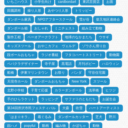
いちごハウス
小学生向け
cardbordart
東武百貨店
お面
田園調布
操り人形
あやつり人形
トリッピー
ダンボール家具
NPOアフタースクール
雪が谷
柴又地区連絡会
ダンボール箱
おしゃれ
ミニチェスト
組み立て動物
製作工程
ペーオアークラフト
地球のなかまたち
ウサギ
キッズスツール
おやこカフェ ヴェルデ
ゾウさん滑り台
段ボールおもちゃ
ラジオ番組
フタコハートストリート
動物園
ペパクラデザイナー
寺子屋
黒電話
月刊ポピー
ハロウィン
船橋
伊東マリンタウン
お祭り
パンダ
守谷住宅園
天現寺ホール
ダンボールおもちゃ
New York
スツール
北野小学校
子育て応援
カラーダンボール
浅草橋
ヒツジ
手のひらラケット
ラッピング
サファリのともだち
お誕生会
第34回所沢市民フェスティバル
大森
吹雪
ハートアーティスト
「はま☆キラ」
着ぐるみ
ダンボールカッター
芝犬
野川
顔ハメ
popyful
動画
編み物
かぼちゃ
動物