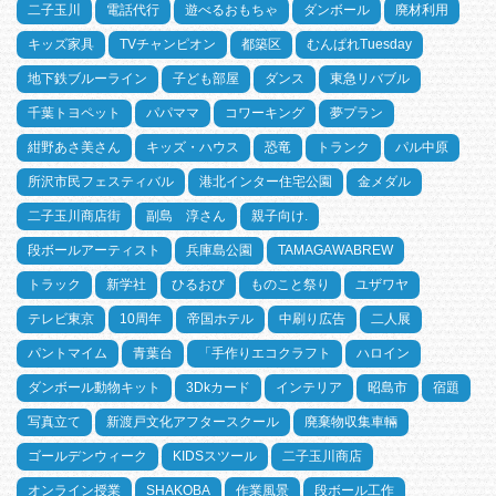
二子玉川
電話代行
遊べるおもちゃ
ダンボール
廃材利用
キッズ家具
TVチャンピオン
都築区
むんぱれTuesday
地下鉄ブルーライン
子ども部屋
ダンス
東急リバブル
千葉トヨペット
パパママ
コワーキング
夢プラン
紺野あさ美さん
キッズ・ハウス
恐竜
トランク
パル中原
所沢市民フェスティバル
港北インター住宅公園
金メダル
二子玉川商店街
副島 淳さん
親子向け.
段ボールアーティスト
兵庫島公園
TAMAGAWABREW
トラック
新学社
ひるおび
ものこと祭り
ユザワヤ
テレビ東京
10周年
帝国ホテル
中刷り広告
二人展
パントマイム
青葉台
「手作りエコクラフト
ハロイン
ダンボール動物キット
3Dkカード
インテリア
昭島市
宿題
写真立て
新渡戸文化アフタースクール
廃棄物収集車輛
ゴールデンウィーク
KIDSスツール
二子玉川商店
オンライン授業
SHAKOBA
作業風景
段ボール工作