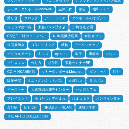
クリスマス・ツリー
うごくおもちゃ
クラウドファンディング達成
ラッキーダンボールMoco-ya
立体工作
紙管
昭和レトロ
滑り台
クロック
アートフェス
ダンボールのオブジェ
シモジマ府中店
東急ハンズ渋谷店
川崎住宅公園
BS朝日「緑のコトノハ」
NHK横浜放送局
女性セブン
合同展示会
３Dモデリング
紙包
ワークショップ
デジタルアート
キッズ
oyakode
親子
川崎市
ハウス
クリスマス
作り方
杉並区
東急セミナーBE
CO-MINKA国彩館
ッキーダンボールMoco-ya
ダンちゃん
時計
駄菓子屋
ミニ・ボンネットバス
かぼしゃ
ヨツバコ
イースター
大東京綜合卸売センター
ハンズカフェ
プレイランド
辰（たつ）年生まれ
はま☆キラ
オンライン教室
金町駅
Brender
NPO法人一期JAM
成城大学前
THE ARTIS COLLECTION